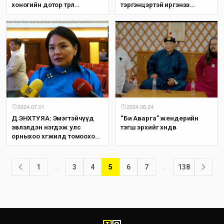
хоногийн дотор төрөл
тэргэнцэртэй иргэнээ
арилжина гэсэн үг биш
гаргаж чадсангүй, үүнээс
ажлаа эхэлж байна
2024.07.01
2024.06.24
​Д.ЭНХТУЯА: Эмэгтэйчүүд
“Би Аварга” жендерийн
эвлэлдэн нэгдэж улс
тэгш эрхийг хөндөв
орныхоо хөгжилд томоохон
хувь нэмэр оруулна гэдэг
эргэлзэхгүй байна
1
…
3
4
5
6
7
…
138