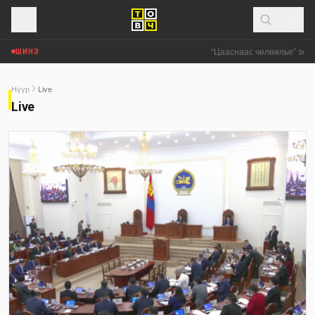
“Цааснаас чөлөөлье” зөвлө
ШИНЭ
Нүүр
Live
Live