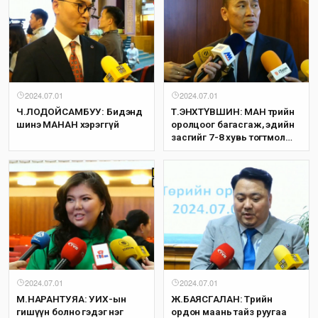
2024.07.01
2024.07.01
Ч.ЛОДОЙСАМБУУ: Бидэнд
Т.ЭНХТҮВШИН: МАН төрийн
шинэ МАНАН хэрэггүй
оролцоог багасгаж, эдийн
засгийг 7-8 хувь тогтмол
өсгөхөөр мөрийн хөтөлбөртөө заасан
2024.07.01
2024.07.01
М.НАРАНТУЯА: УИХ-ын
Ж.БАЯСГАЛАН: Төрийн
гишүүн болно гэдэг нэг
ордон маань тайз руугаа