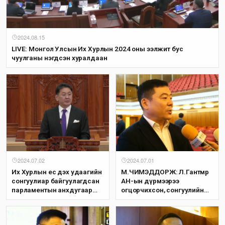
2024.08.15
LIVE: Монгол Улсын Их Хурлын 2024 оны ээлжит бус
чуулганы нэгдсэн хуралдаан
2024.07.02
2024.07.01
Их Хурлын ес дэх удаагийн
М.ЧИМЭДДОРЖ: Л.Гантөмөр
сонгуулиар байгуулагдсан
АН-ын дүрмээрээ
парламентын анхдугаар
огцорчихсон, сонгуулийн
чуулганд Ерөнхийлөгч
үеэр намаа ялуулахгүй
У.Хүрэлсүх үг хэлж байна
байхын төлөө ажилласан