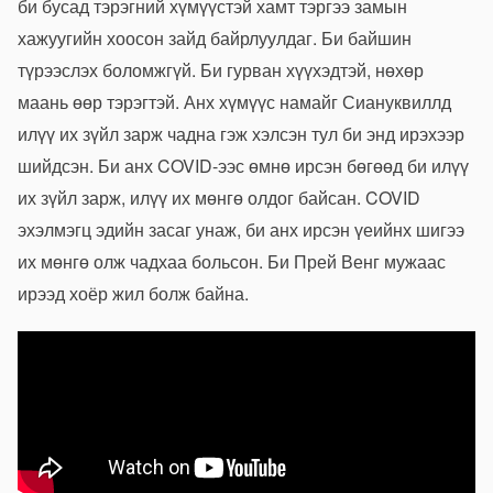
би бусад тэрэгний хүмүүстэй хамт тэргээ замын
хажуугийн хоосон зайд байрлуулдаг. Би байшин
түрээслэх боломжгүй. Би гурван хүүхэдтэй, нөхөр
маань өөр тэрэгтэй. Анх хүмүүс намайг Сиануквиллд
илүү их зүйл зарж чадна гэж хэлсэн тул би энд ирэхээр
шийдсэн. Би анх COVID-ээс өмнө ирсэн бөгөөд би илүү
их зүйл зарж, илүү их мөнгө олдог байсан. COVID
эхэлмэгц эдийн засаг унаж, би анх ирсэн үеийнх шигээ
их мөнгө олж чадхаа больсон. Би Прей Венг мужаас
ирээд хоёр жил болж байна.