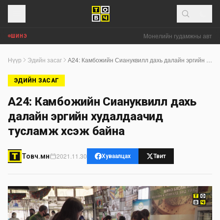
Монелийн гудамжны авто за
ШИНЭ
Нүүр
Эдийн засаг
А24: Камбожийн Сиануквилл дахь далайн эргийн худалдаачид тусламж хүсэж байна
ЭДИЙН ЗАСАГ
А24: Камбожийн Сиануквилл дахь
далайн эргийн худалдаачид
тусламж хүсэж байна
2021.11.30
Товч.мн
Хуваалцах
Твит