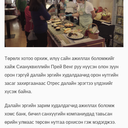
Төрөлх хотоо орхиж, илүү сайн ажиллах боломжийг
хайж Сиануквиллийн Прей Венг руу нүүсэн олон зуун
орон гэргүй далайн эргийн худалдаачид орон нутгийн
засаг захиргаанаас Отрес далайн эрэгтээ үлдэхийг
хүсэж байна.
Далайн эргийн зарим худалдагчид ажиллах боломж
хомс банк, бичил санхүүгийн компаниудад тавьсан
өрийн улмаас төрсөн нутгаа орхисон гэж мэдэгджээ.