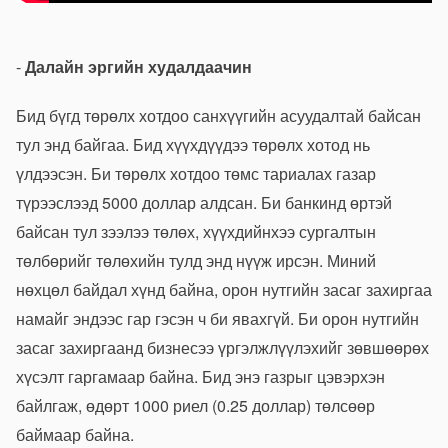
-
Далайн эргийн худалдаачин
Бид бүгд төрөлх хотдоо санхүүгийн асуудалтай байсан
тул энд байгаа. Бид хүүхдүүдээ төрөлх хотод нь
үлдээсэн. Би төрөлх хотдоо төмс тариалах газар
түрээслээд 5000 доллар алдсан. Би банкинд өртэй
байсан тул зээлээ төлөх, хүүхдийнхээ сургалтын
төлбөрийг төлөхийн тулд энд нүүж ирсэн. Миний
нөхцөл байдал хүнд байна, орон нутгийн засаг захиргаа
намайг эндээс гар гэсэн ч би явахгүй. Би орон нутгийн
засаг захиргаанд бизнесээ үргэлжлүүлэхийг зөвшөөрөх
хүсэлт гаргамаар байна. Бид энэ газрыг цэвэрхэн
байлгаж, өдөрт 1000 риел (0.25 доллар) төлсөөр
баймаар байна.