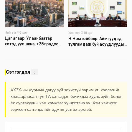
Нийгэм
·
3 цаг
Улс төр
·
19 цаг
Цаг агаар: Улаанбаатар
Н.Номтойбаяр: Аймгуудад
хотод үүлшинэ, +28 градус
тулгамдаж буй асуудлуудыг
дулаан байна
долоо хоног бүр Засгийн
газрын хуралдаанд
танилцуулж, шийдвэрлүүлнэ
Сэтгэгдэл
0
ХХЗХ-ны журмын дагуу зүй зохисгүй зарим үг, хэллэгийг
хязгаарласан тул ТА сэтгэгдэл бичихдээ хууль зүйн болон
ёс суртахууны хэм хэмжээг хүндэтгэнэ үү. Хэм хэмжээг
зөрчсөн сэтгэгдэлийг админ устгах эрхтэй.