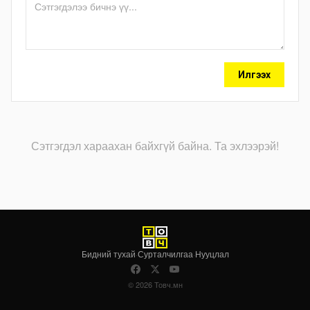
Илгээх
Сэтгэгдэл хараахан байхгүй байна. Та эхлээрэй!
Бидний тухай
·
Сурталчилгаа
·
Нууцлал
© 2026 Товч.мн