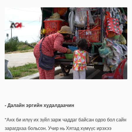
- Далайн эргийн худалдаачин
"Анх би илүү их зүйл зарж чаддаг байсан одоо бол сайн
зарагдхаа больсон. Учир нь Хятад хүмүүс ирэхээ