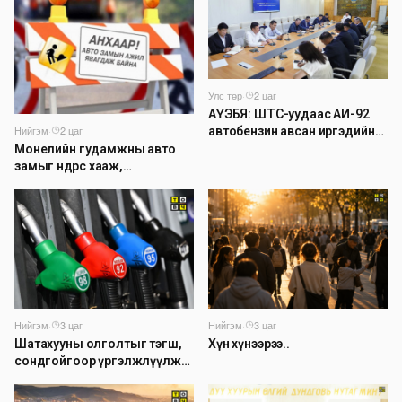
Улс төр
·
2 цаг
АҮЭБЯ: ШТС-уудаас АИ-92
Нийгэм
·
2 цаг
автобензин авсан иргэдийн
14 хувь буюу 7000 гаруй нь
Монелийн гудамжны авто
тухайн өдрөө дахин оочирлосон
замыг өнөөдрөөс хааж,
байна
засварлана
Нийгэм
·
3 цаг
Нийгэм
·
3 цаг
Шатахууны олголтыг тэгш,
Хүн хүнээрээ..
сондгойгоор үргэлжлүүлж
байна