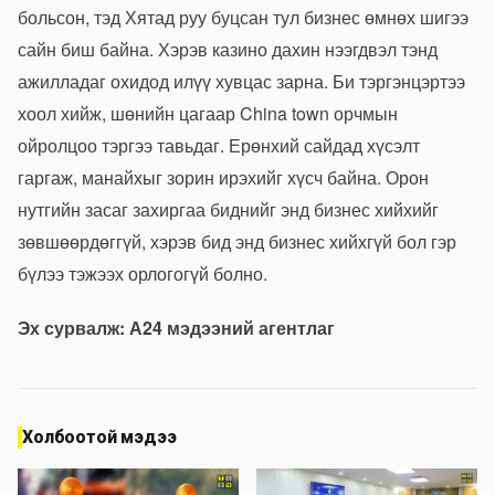
больсон, тэд Хятад руу буцсан тул бизнес өмнөх шигээ
сайн биш байна. Хэрэв казино дахин нээгдвэл тэнд
ажилладаг охидод илүү хувцас зарна. Би тэргэнцэртээ
хоол хийж, шөнийн цагаар China town орчмын
ойролцоо тэргээ тавьдаг. Ерөнхий сайдад хүсэлт
гаргаж, манайхыг зорин ирэхийг хүсч байна. Орон
нутгийн засаг захиргаа биднийг энд бизнес хийхийг
зөвшөөрдөггүй, хэрэв бид энд бизнес хийхгүй бол гэр
бүлээ тэжээх орлогогүй болно.
Эх сурвалж: А24 мэдээний агентлаг
Холбоотой мэдээ