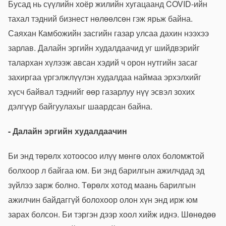
Бусад нь сүүлийн хоёр жилийн хугацаанд COVID-ийн
тахал тэдний бизнест нөлөөлсөн гэж ярьж байна.
Саяхан Камбожийн засгийн газар улсаа дахин нээхээ
зарлав. Далайн эргийн худалдаачид уг шийдвэрийг
талархан хүлээж авсан хэдий ч орон нутгийн засаг
захиргаа үргэлжлүүлэн худалдаа наймаа эрхэлхийг
хүсч байвал тэднийг өөр газарлуу нүү эсвэл зохих
дэлгүүр байгуулахыг шаардсан байна.
- Далайн эргийн худалдаачин
Би энд төрөлх хотоосоо илүү мөнгө олох боломжтой
болхоор л байгаа юм. Би энд барилгын ажилчдад эд
зүйлээ зарж болно. Төрөлх хотод маань барилгын
ажилчин байдаггүй болохоор олон хүн энд ирж юм
зарах болсон. Би тэргэн дээр хоол хийж иднэ. Шөнөдөө