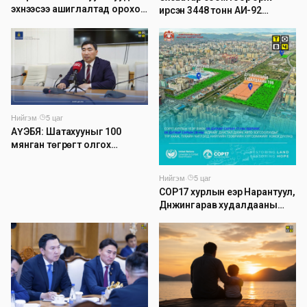
эхнээсээ ашиглалтад ороход
ирсэн 3448 тонн АИ-92
бэлэн болжээ
автобензинийг агуулахуудад
буулгах ажлыг зохион
байгуулж байна
Нийгэм
·
5 цаг
АҮЭБЯ: Шатахууныг 100
мянган төгрөгт олгох
асуудлыг түр хойшлууллаа
Нийгэм
·
5 цаг
COP17 хурлын үеэр Нарантуул,
Дүнжингарав худалдааны
төвийн авто зогсоолыг
хаана