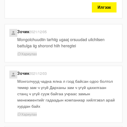
Илгээх
2021/12/05
Зочин
Mongolchuudiin tarhiig ugaaj orsuudad uilchilsen
battulga iig shorond hiih heregtei
Хариулах
2021/12/03
Зочин
Монголчууд чадна ялна л гээд байсан одоо болтол
төмөр зам ч үгүй Дарханы зам ч үгүй цахилгаан
станц ч үгүй сууж байгаа учраас замын
менежментийг гадаадын компаниар хийлгэвэл арай
хурдан байх
Хариулах