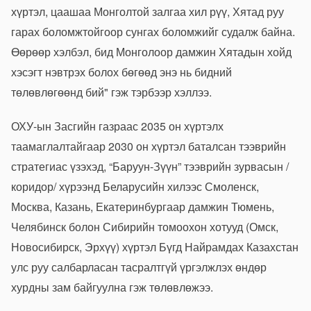
хүртэл, цаашаа Монголтой залгаа хил рүү, Хятад руу
гарах боломжтойгоор сунгах боломжийг судалж байна.
Өөрөөр хэлбэл, бид Монголоор дамжин Хятадын хойд
хэсэгт нэвтрэх болох бөгөөд энэ нь бидний
төлөвлөгөөнд бий" гэж тэрбээр хэллээ.
ОХУ-ын Засгийн газраас 2035 он хүртэлх
таамаглалтайгаар 2030 он хүртэл баталсан тээврийн
стратегиас үзэхэд, “Баруун-Зүүн” тээврийн зурвасын /
коридор/ хүрээнд Беларусийн хилээс Смоленск,
Москва, Казань, Екатеринбургаар дамжин Тюмень,
Челябинск болон Сибирийн томоохон хотууд (Омск,
Новосибирск, Эрхүү) хүртэл Бүгд Найрамдах Казахстан
улс руу салбарласан тасралтгүй үргэлжлэх өндөр
хурдны зам байгуулна гэж төлөвлөжээ.