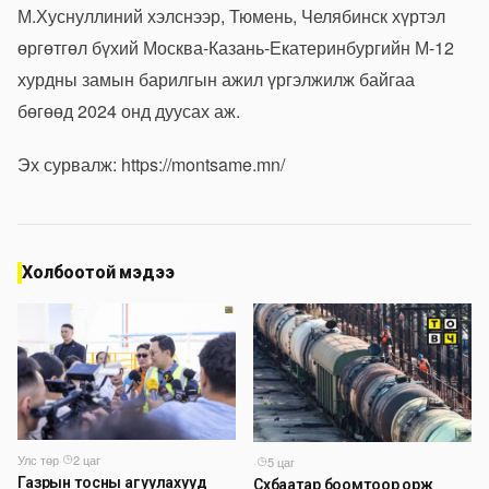
М.Хуснуллиний хэлснээр, Тюмень, Челябинск хүртэл
өргөтгөл бүхий Москва-Казань-Екатеринбургийн М-12
хурдны замын барилгын ажил үргэлжилж байгаа
бөгөөд 2024 онд дуусах аж.
Эх сурвалж:
https://montsame.mn/
Холбоотой мэдээ
Улс төр
·
2 цаг
·
5 цаг
Газрын тосны агуулахууд
Сүхбаатар боомтоор орж