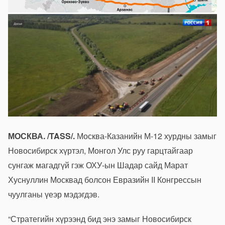
МОСКВА. /TASS/.
Москва-Казанийн М-12 хурдны замыг
Новосибирск хүртэл, Монгол Улс руу гарцтайгаар
сунгаж магадгүй гэж ОХУ-ын Шадар сайд Марат
Хуснуллин Москвад болсон Евразийн II Конгрессын
чуулганы үеэр мэдэгдэв.
“Стратегийн хүрээнд бид энэ замыг Новосибирск