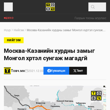
Газрын тосны агуулахууд 
ШИНЭ
Нүүр
Нийгэм
Москва-Казанийн хурдны замыг Монгол хүртэл сунгаж магадгүй
НИЙГЭМ
Москва-Казанийн хурдны замыг
Монгол хүртэл сунгаж магадгүй
2021.12.03
Товч.мн
Хуваалцах
Твит