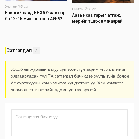
Улс төр
·
5 цаг
Нийгэм
·
8 цаг
Ерөнхий сайд БНХАУ-аас сар
Аавынхаа гарыг атгаж,
бүр 12-15 мянган тонн АИ-92
мөрийг түшиж амжаарай
автобензин тогтмол нийлүүлэх
хүсэлт тавилаа
Сэтгэгдэл
3
ХХЗХ-ны журмын дагуу зүй зохисгүй зарим үг, хэллэгийг
хязгаарласан тул ТА сэтгэгдэл бичихдээ хууль зүйн болон
ёс суртахууны хэм хэмжээг хүндэтгэнэ үү. Хэм хэмжээг
зөрчсөн сэтгэгдэлийг админ устгах эрхтэй.