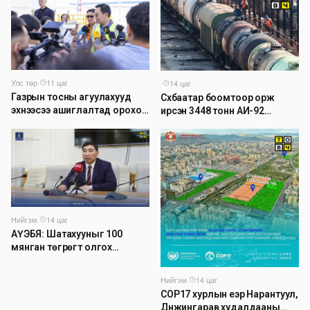
Улс төр
·
11 цаг
·
14 цаг
Газрын тосны агуулахууд
Сүхбаатар боомтоор орж
эхнээсээ ашиглалтад ороход
ирсэн 3448 тонн АИ-92
бэлэн болжээ
автобензинийг агуулахуудад
буулгах ажлыг зохион
байгуулж байна
Нийгэм
·
14 цаг
АҮЭБЯ: Шатахууныг 100
мянган төгрөгт олгох
асуудлыг түр хойшлууллаа
Нийгэм
·
14 цаг
COP17 хурлын үеэр Нарантуул,
Дүнжингарав худалдааны