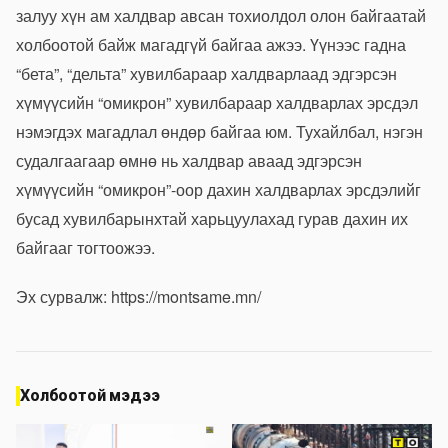
залуу хүн ам халдвар авсан тохиолдол олон байгаатай
холбоотой байж магадгүй байгаа ажээ. Үүнээс гадна
“бета”, “дельта” хувилбараар халдварлаад эдгэрсэн
хүмүүсийн “омикрон” хувилбараар халдварлах эрсдэл
нэмэгдэх магадлал өндөр байгаа юм. Тухайлбал, нэгэн
судалгаагаар өмнө нь халдвар аваад эдгэрсэн
хүмүүсийн “омикрон”-оор дахин халдварлах эрсдэлийг
бусад хувилбарынхтай харьцуулахад гурав дахин их
байгааг тогтоожээ.
Эх сурвалж:
https://montsame.mn/
Холбоотой мэдээ