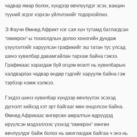
чадвар ямар болох, хүндээр өвчлүүлдэг эсэх, вакцин
түүний эсрэг хэрхэн үйлчлэхийг тодорхойлно.
Э.Фаучи Өмнөд Африкт нэг сая хүн тутамд батлагдсан
“омикрон”-ы тохиолдлын долоо хоногийн дундаж
үзүүлэлтийг харуулсан графикийг эш татан тус улсад
шинэ хувилбар давамгайлан тархаж байна гэжээ.
Графикаас харагдаж буй огцом өсөлт нь хувилбарын
халдварлах чадвар өндөр гэдгийг харуулж байна гэж
тэрбээр нэмж хэлжээ.
Гэхдээ шинэ хувилбар хүндээр өвчлүүлэх эсэхэд
дүгнэлт хийхэд хэт эрт байгааг мөн онцолсон байна.
Өмнөд Африкаас өнгөрсөн амралтын өдрүүдэд
ирүүлсэн мэдээллээс үзэхэд “омикрон” хөнгөн
өвчлүүлдэг байж болох нь ажиглагдаж байгаа ч энэ нь