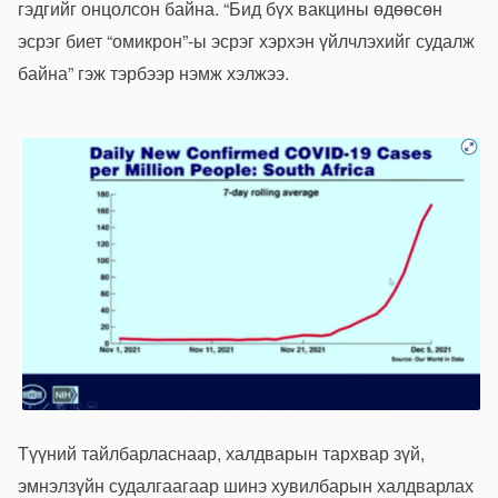
гэдгийг онцолсон байна. “Бид бүх вакцины өдөөсөн
эсрэг биет “омикрон”-ы эсрэг хэрхэн үйлчлэхийг судалж
байна” гэж тэрбээр нэмж хэлжээ.
Түүний тайлбарласнаар, халдварын тархвар зүй,
эмнэлзүйн судалгаагаар шинэ хувилбарын халдварлах