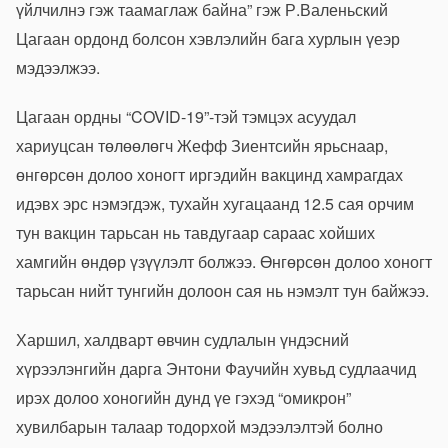
үйлчилнэ гэж таамаглаж байна” гэж Р.Валеньский
Цагаан ордонд болсон хэвлэлийн бага хурлын үеэр
мэдээлжээ.
Цагаан ордны “COVID-19”-тэй тэмцэх асуудал
хариуцсан төлөөлөгч Жефф Зиентсийн ярьснаар,
өнгөрсөн долоо хоногт иргэдийн вакцинд хамрагдах
идэвх эрс нэмэгдэж, тухайн хугацаанд 12.5 сая орчим
тун вакцин тарьсан нь тавдугаар сараас хойших
хамгийн өндөр үзүүлэлт болжээ. Өнгөрсөн долоо хоногт
тарьсан нийт тунгийн долоон сая нь нэмэлт тун байжээ.
Харшил, халдварт өвчин судлалын үндэсний
хүрээлэнгийн дарга Энтони Фаучийн хувьд судлаачид
ирэх долоо хоногийн дунд үе гэхэд “омикрон”
хувилбарын талаар тодорхой мэдээлэлтэй болно