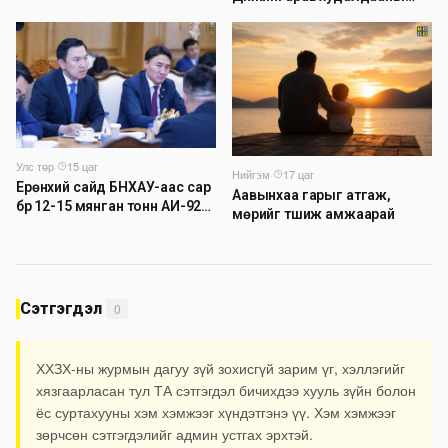
төвийн авто зогсоолыг
хаана
Улс төр
·
15 цаг
Нийгэм
·
17 цаг
Ерөнхий сайд БНХАУ-аас сар
Аавынхаа гарыг атгаж,
бүр 12-15 мянган тонн АИ-92
мөрийг түшиж амжаарай
автобензин тогтмол нийлүүлэх
хүсэлт тавилаа
Сэтгэгдэл
0
ХХЗХ-ны журмын дагуу зүй зохисгүй зарим үг, хэллэгийг
хязгаарласан тул ТА сэтгэгдэл бичихдээ хууль зүйн болон
ёс суртахууны хэм хэмжээг хүндэтгэнэ үү. Хэм хэмжээг
зөрчсөн сэтгэгдэлийг админ устгах эрхтэй.