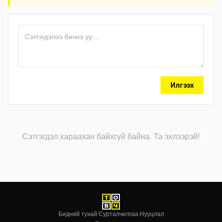
Илгээх
Сэтгэгдэл хараахан байхгүй байна. Та эхлээрэй!
Бидний тухай
·
Сурталчилгаа
·
Нууцлал