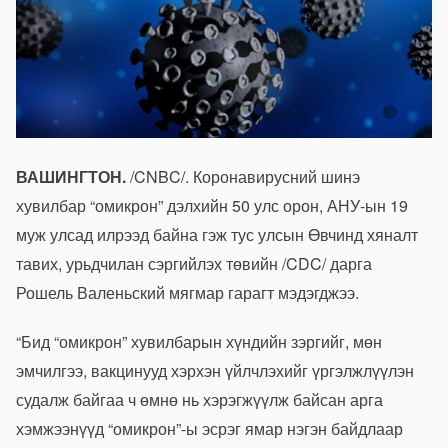
ВАШИНГТОН.
/CNBC/. Коронавирусний шинэ
хувилбар “омикрон” дэлхийн 50 улс орон, АНУ-ын 19
муж улсад илрээд байна гэж тус улсын Өвчинд хяналт
тавих, урьдчилан сэргийлэх төвийн /CDC/ дарга
Рошель Валеньский мягмар гарагт мэдэгджээ.
“Бид “омикрон” хувилбарын хүндийн зэргийг, мөн
эмчилгээ, вакцинууд хэрхэн үйлчлэхийг үргэлжлүүлэн
судалж байгаа ч өмнө нь хэрэгжүүлж байсан арга
хэмжээнүүд “омикрон”-ы эсрэг ямар нэгэн байдлаар