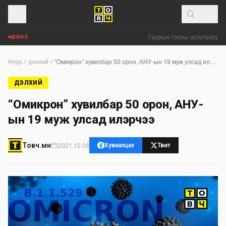
Газрын тосны агуулахууд эх
ШИНЭ
Нүүр
дэлхий
“Омикрон” хувилбар 50 орон, АНУ-ын 19 муж улсад илэрчээ
ДЭЛХИЙ
“Омикрон” хувилбар 50 орон, АНУ-
ын 19 муж улсад илэрчээ
2021.12.08
Товч.мн
Хуваалцах
Твит