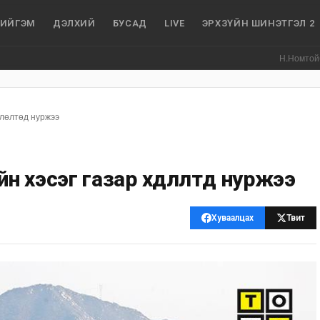
ИЙГЭМ
ДЭЛХИЙ
БУСАД
LIVE
ЭРХЗҮЙН ШИНЭТГЭЛ 2
Н.Номтойбаяр: Айм
длөлтөд нуржээ
 хэсэг газар хөдлөлтөд нуржээ
Хуваалцах
Твит