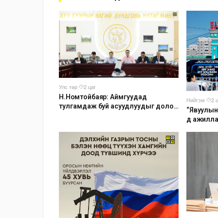
Улс төр
·
2 цаг
Н.Номтойбаяр: Аймгуудад
Нийгэм
·
2 
тулгамдаж буй асуудлуудыг долоо
“Явуулын
хоног бүр Засгийн газрын
д ажилл
хуралдаанд танилцуулж,
шийдвэрлүүлнэ