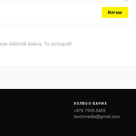
Илгээх
хан байхгүй байна. Та эхлээрэй!
ХОЛБОО БАРИХ
+976 7505-5455
tovchmedia@gmail.com