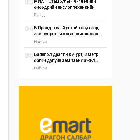
03
МИАТ: Стамбулын чиглэлийн
өнөөдрийн нислэг техникийн
шалтгаанаар цуцлагдлаа
Бусад
04
Б.Пүрэвдагва: Хулгайн сэдлээр,
зөвшөөрөлгүй нүүлгэн шилжүүлсэн
С.Зоригийн хөшөөг өнөөдрийн
Нийгэм
дотор буцаан байрлуулна
05
Баянгол дүүрэгт 4 км урт, 3 метр
өргөн дугуйн зам тавих ажил
үргэлжилж байна
Нийгэм