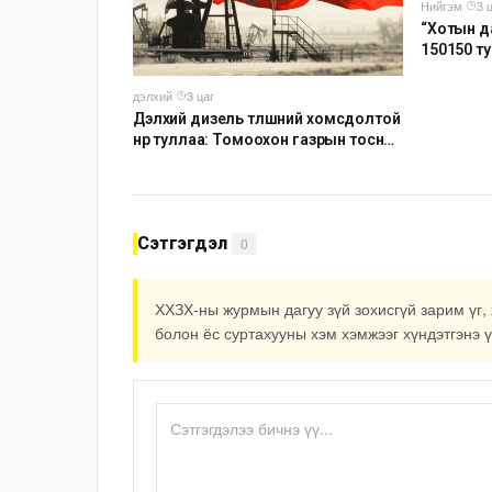
Нийгэм
·
3 
“Хотын д
150150 т
наймдуга
ажиллуул
дэлхий
·
3 цаг
Дэлхий дизель түлшний хомсдолтой
нүүр туллаа: Томоохон газрын тосны
компаниуд аюулын дохио өгч
байна
Сэтгэгдэл
0
ХХЗХ-ны журмын дагуу зүй зохисгүй зарим үг, 
болон ёс суртахууны хэм хэмжээг хүндэтгэнэ ү