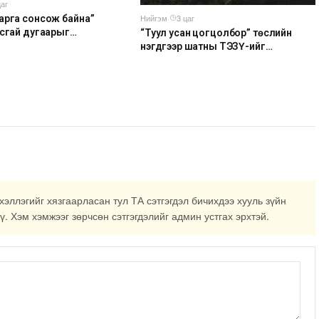
цаг
Нийгэм
·
3 цаг
арга сонсож байна”
усгай дугаарыг
“Туул усан цогцолбор” төслийн
ар сарын 14-нөөс
нэгдүгээр шатны ТЭЗҮ-ийг
ж эхэлнэ
боловсруулах ажил 90 хувийн
гүйцэтгэлтэй байна
хэллэгийг хязгаарласан тул ТА сэтгэгдэл бичихдээ хууль зүйн
ү. Хэм хэмжээг зөрчсөн сэтгэгдэлийг админ устгах эрхтэй.