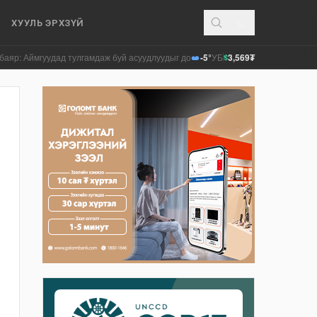
ХУУЛЬ ЭРХЗҮЙ
гуудад тулгамдаж буй асуудлуудыг долоо хоног бүр Засгийн газрын хуралдаа
-5°
УБ
3,569₮
$