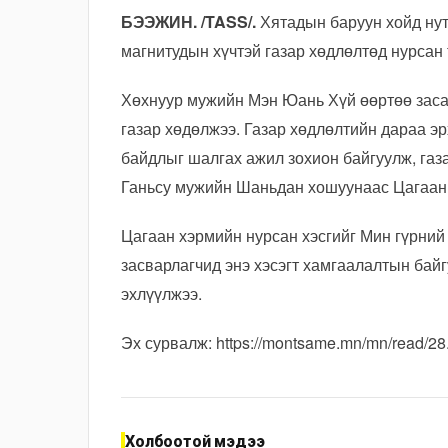
БЭЭЖИН. /TASS/.
Хятадын баруун хойд нут
магнитудын хүчтэй газар хөдлөлтөд нурсан 
Хөхнуур мужийн Мэн Юань Хүй өөртөө засах
газар хөдөлжээ. Газар хөдлөлтийн дараа эр
байдлыг шалгах ажил зохион байгуулж, газ
Ганьсу мужийн Шаньдан хошуунаас Цагаан 
Цагаан хэрмийн нурсан хэсгийг Мин гүрний 
засварлагчид энэ хэсэгт хамгаалалтын бай
эхлүүлжээ.
Эх сурвалж:
https://montsame.mn/mn/read/28.
Холбоотой мэдээ