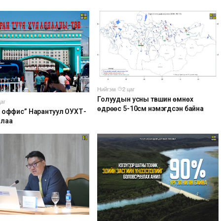
Нийгэм
·
2 цаг
Голуудын усны түвшин өмнөх
цаг
өдрөөс 5-10см нэмэгдсэн байна
 оффис” Нарантуул ОУХТ-
алаа