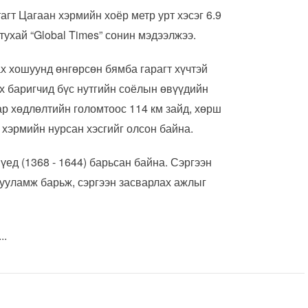
агт Цагаан хэрмийн хоёр метр урт хэсэг 6.9
тухай “Global Times” сонин мэдээлжээ.
 хошуунд өнгөрсөн бямба гарагт хүчтэй
х баригчид бүс нутгийн соёлын өвүүдийн
ар хөдлөлтийн голомтоос 114 км зайд, хөрш
хэрмийн нурсан хэсгийг олсон байна.
үед (1368 - 1644) барьсан байна. Сэргээн
гууламж барьж, сэргээн засварлах ажлыг
..