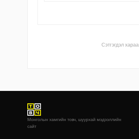
Сэтгэгдэл хараа
Монголын хамгийн товч, шуурхай мэдээллийн
сайт