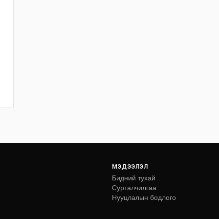
МЭДЭЭЛЭЛ
Бидний тухай
Сурталчилгаа
Нууцлалын бодлого