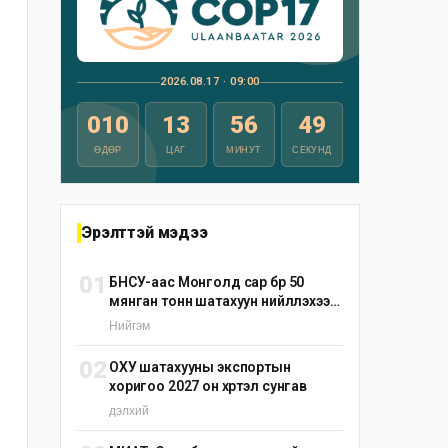
2026.08.17 · 09:00
010
13
56
48
ӨДӨР
ЦАГ
МИНУТ
СЕКУНД
Эрэлттэй мэдээ
01
БНСУ-аас Монголд сар бүр 50
мянган тонн шатахуун нийлүүлэхээр
тохиролцжээ
Нийгэм
02
ОХУ шатахууны экспортын
хоригоо 2027 он хүртэл сунгав
дэлхий