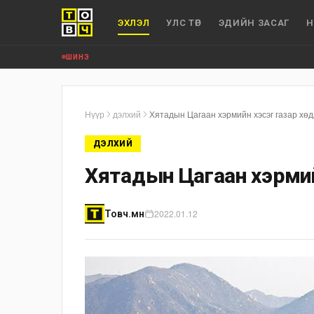
ЭХЛЭЛ
УЛС ТӨР
ЭДИЙН ЗАСАГ
Н
ШИНЭ
Нүүр
дэлхий
Хятадын Цагаан хэрмийн хэсэг газар хө
ДЭЛХИЙ
Хятадын Цагаан хэрмийн
2022.01.12
Товч.мн