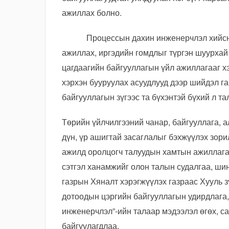
ажиллах болно.
Процессын дахин инженерчлэл хийснээр
ажиллах, иргэдийн гомдлыг түргэн шуурхай 
цагдаагийн байгууллагын үйл ажиллагааг х
хэрхэн бууруулах асуудлууд дээр шийдэл га
байгууллагын зүгээс та бүхэнтэй бүхий л т
Төрийн үйлчилгээний чанар, байгууллага, 
дүн, үр ашигтай засаглалыг бэхжүүлэх зор
ажилд оролцогч талуудын хамтын ажиллагаа
сэтгэл ханамжийг олон талын судалгаа, ши
газрын Хяналт хэрэгжүүлэх газраас Хууль з
дотоодын цэргийн байгууллагын удирдлага
инженерчлэл”-ийн талаар мэдээлэл өгөх, с
байгуулагдлаа.