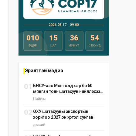
2026.08.17 · 09:00
010
15
36
52
ӨДӨР
ЦАГ
МИНУТ
СЕКУНД
Эрэлттэй мэдээ
01
БНСУ-аас Монголд сар бүр 50
мянган тонн шатахуун нийлүүлэхээр
тохиролцжээ
Нийгэм
02
ОХУ шатахууны экспортын
хоригоо 2027 он хүртэл сунгав
дэлхий