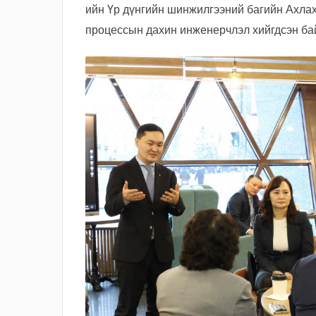
ийн Үр дүнгийн шинжилгээний багийн Ахлах 
процессын дахин инженерчлэл хийгдсэн бай