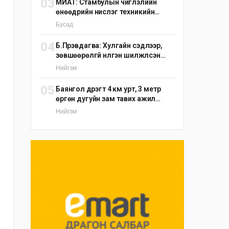
03
МИАТ: Стамбулын чиглэлийн
өнөөдрийн нислэг техникийн
шалтгаанаар цуцлагдлаа
Бусад
04
Б.Пүрэвдагва: Хулгайн сэдлээр,
зөвшөөрөлгүй нүүлгэн шилжүүлсэн
С.Зоригийн хөшөөг өнөөдрийн
Нийгэм
дотор буцаан байрлуулна
05
Баянгол дүүрэгт 4 км урт, 3 метр
өргөн дугуйн зам тавих ажил
үргэлжилж байна
Нийгэм