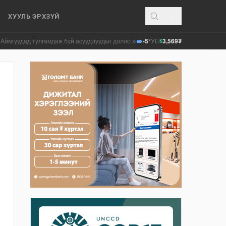
ХУУЛЬ ЭРХЗҮЙ
даж буй асуудлуудыг долоо хоног бүр Засгийн газрын хуралдаанд танилцуулж
-5°
УБ
3,569₮
$