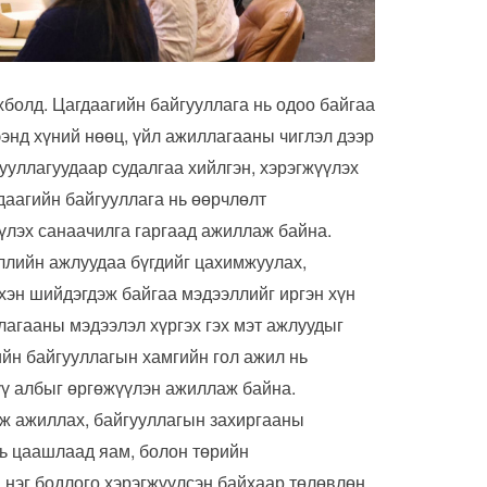
болд. Цагдаагийн байгууллага нь одоо байгаа
ээнд хүний нөөц, үйл ажиллагааны чиглэл дээр
уллагуудаар судалгаа хийлгэн, хэрэгжүүлэх
даагийн байгууллага нь өөрчлөлт
үлэх санаачилга гаргаад ажиллаж байна.
ллийн ажлуудаа бүгдийг цахимжуулах,
хэн шийдэгдэж байгаа мэдээллийг иргэн хүн
лагааны мэдээлэл хүргэх гэх мэт ажлуудыг
йн байгууллагын хамгийн гол ажил нь
үү албыг өргөжүүлэн ажиллаж байна.
ж ажиллах, байгууллагын захиргааны
нь цаашлаад яам, болон төрийн
н нэг бодлого хэрэгжүүлсэн байхаар төлөвлөн