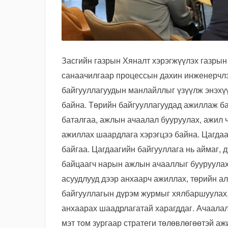
Засгийн газрын Хяналт хэрэгжүүлэх газрын
санаачилгаар процессын дахин инженерчлэл
байгууллагуудын манлайллыг үзүүлж энэхү
байна. Төрийн байгууллагуудад ажиллаж б
баталгаа, ажлын ачаалал бууруулах, ажил 
ажиллах шаардлага хэрэгцээ байна. Цагдаа
байгаа. Цагдаагийн байгууллага нь аймаг, 
байцаагч нарын ажлын ачааллыг бууруулах
асуудлууд дээр анхаарч ажиллах, төрийн а
байгууллагын дүрэм журмыг хялбаршуулах, 
анхаарах шаадрлагатай харагддаг. Ачаалал
мэт том зургаар стратеги төлөвлөгөөтэй а