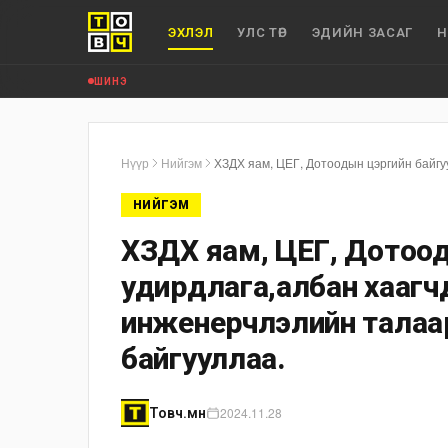
ЭХЛЭЛ
УЛС ТӨР
ЭДИЙН ЗАСАГ
Н
ШИНЭ
Нүүр
Нийгэм
НИЙГЭМ
ХЗДХ яам, ЦЕГ, Дотоо
удирдлага,албан хаагч
инженерчлэлийн талаар 
байгууллаа.
2024.11.28
Товч.мн