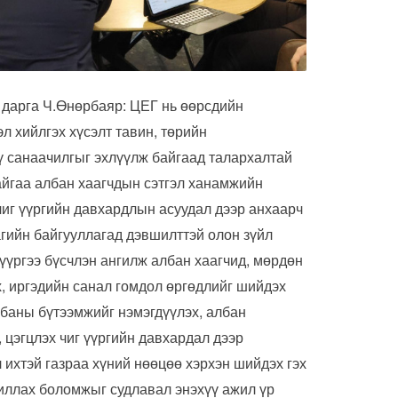
 дарга Ч.Өнөрбаяр: ЦЕГ нь өөрсдийн
 хийлгэх хүсэлт тавин, төрийн
ү санаачилгыг эхлүүлж байгаад талархалтай
айгаа албан хаагчдын сэтгэл ханамжийн
чиг үүргийн давхардлын асуудал дээр анхаарч
гийн байгууллагад дэвшилттэй олон зүйл
дүүргээ бүсчлэн ангилж албан хаагчид, мөрдөн
, иргэдийн санал гомдол өргөдлийг шийдэх
лбаны бүтээмжийг нэмэгдүүлэх, албан
цэгцлэх чиг үүргийн давхардал дээр
 ихтэй газраа хүний нөөцөө хэрхэн шийдэх гэх
жиллах боломжыг судлавал энэхүү ажил үр