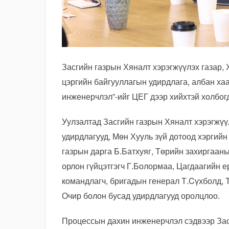
Засгийн газрын Хяналт хэрэгжүүлэх газар, 
цэргийн байгууллагын удирдлага, албан ха
инженерчлэл”-ийг ЦЕГ дээр хийхтэй холбог
Уулзалтад Засгийн газрын Хяналт хэрэгжүү
удирдлагууд, Мөн Хууль зүй дотоод хэргий
газрын дарга Б.Батхуяг, Төрийн захиргаан
орлон гүйцэтгэгч Г.Болормаа, Цагдаагийн е
командлагч, бригадын генерал Т.Cүхболд, 
Очир болон бусад удирдлагууд оролцлоо.
Процессын дахин инженерчлэл сэдвээр Зас