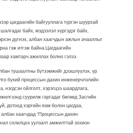
 цагдаагийн байгууллага түргэн шуурхай
шалгадаг байх, мэдээлэл хүргэдэг байх,
эрхэн дүгнэх, албан хаагчдын ажлын ачааллыг
рна гэж итгэж байна.Цагдаагийн
алаар хамтарч ажиллах болно гэлээ.
албан тушаалтны бүтээмжийг дээшлүүлэх, үр
илго бүхий процессын дахин инженерчлэлийн
, нэгдсэн ойлголт, хэрэгцээ шаардлага,
нжилгээнд суурилж гаргадаг бөгөөд Засгийн
үй, дотоод хэргийн яам болон цагдаа,
, албан хаагчдад “Процессын дахин
анал солилцох уулзалт амжилттай зохион