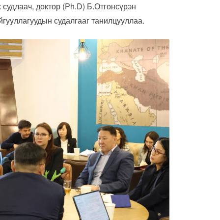
судлаач, доктор (Ph.D) Б.Отгонсүрэн
гууллагуудын судалгааг танилцууллаа.