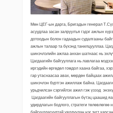
Мөн ЦЕГ-ын дарга, Бригадын генерал Т.Сүх
асуудлаа засан залруулъя гэдэг ажлын хүр
дотоодын болон гадаадын судалгааны байгу
ажлын талаар та бүхэнд танилцууллаа. Цаг
шинэчлэлийн ажлаа анхан шатнаас нь эхлү
Цагдаагийн байгууллага нь лавлагаа мэдээ
иргэдийн өргөдөл гомдол хаана байгаа, хэр
гар утаснаасаа авах, мөрдөн байцаах ажил
шинэчлэн бүртгэн ажиллаж байна. Цагдааги
урьдчилсан сэргийлэх ажил гэж үзээд энэх
Цагдаагийн байгууллагын бүтэц цаашид яа
удирдлагын бодлого, стратеги төлөвлөгөө 
байгууллагуудтай уялдуулан нэг зүгт харса