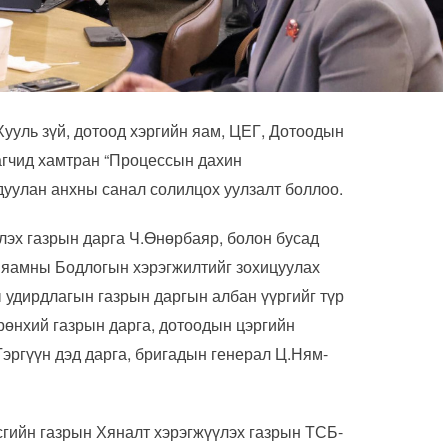
Хууль зүй, дотоод хэргийн яам, ЦЕГ, Дотоодын
агчид хамтран “Процессын дахин
дуулан анхны санал солилцох уулзалт боллоо.
лэх газрын дарга Ч.Өнөрбаяр, болон бусад
н яамны Бодлогын хэрэгжилтийг зохицуулах
ы удирдлагын газрын даргын албан үүргийг түр
рөнхий газрын дарга, дотоодын цэргийн
Тэргүүн дэд дарга, бригадын генерал Ц.Ням-
гийн газрын Хяналт хэрэгжүүлэх газрын ТСБ-