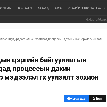
ИЙГЭМ
ДЭЛХИЙ
БУСАД
LIVE
ЭРХЗҮЙН ШИНЭТГЭЛ 2
Н.Номтойбаяр: Аймгуудад тулгам
ХЗДХ яам, ЦЕГ, Дотоодын цэргийн байгууллагын удирдлага,албан хаагчдад процессын дахин инженерчлэлийн талаар мэдээлэл өгөх уулзалт зохион байгууллаа.
дын цэргийн байгууллагын
дад процессын дахин
мэдээлэл өгөх уулзалт зохион
Хуваалцах
Твит