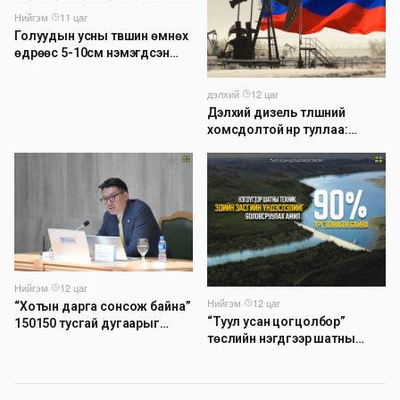
Нийгэм
·
11 цаг
Голуудын усны түвшин өмнөх
өдрөөс 5-10см нэмэгдсэн
байна
дэлхий
·
12 цаг
Дэлхий дизель түлшний
хомсдолтой нүүр туллаа:
Томоохон газрын тосны
компаниуд аюулын дохио
өгч байна
Нийгэм
·
12 цаг
Нийгэм
·
12 цаг
“Хотын дарга сонсож байна”
“Туул усан цогцолбор”
150150 тусгай дугаарыг
төслийн нэгдүгээр шатны
наймдугаар сарын 14-нөөс
ТЭЗҮ-ийг боловсруулах
ажиллуулж эхэлнэ
ажил 90 хувийн гүйцэтгэлтэй
байна