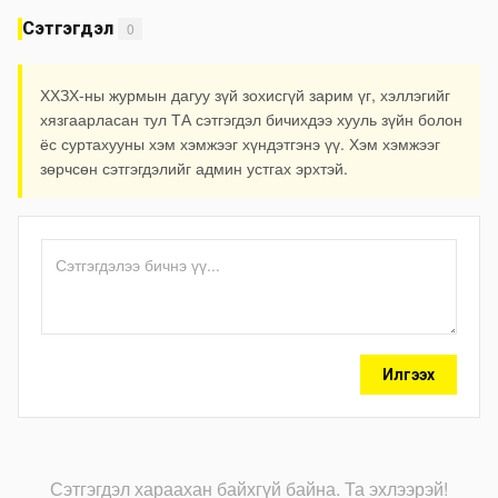
Сэтгэгдэл
0
ХХЗХ-ны журмын дагуу зүй зохисгүй зарим үг, хэллэгийг
хязгаарласан тул ТА сэтгэгдэл бичихдээ хууль зүйн болон
ёс суртахууны хэм хэмжээг хүндэтгэнэ үү. Хэм хэмжээг
зөрчсөн сэтгэгдэлийг админ устгах эрхтэй.
Илгээх
Сэтгэгдэл хараахан байхгүй байна. Та эхлээрэй!