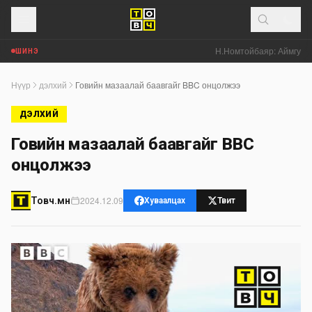
Н.Номтойбаяр: Аймгуудад
ШИНЭ
Нүүр
дэлхий
Говийн мазаалай баавгайг BBC онцолжээ
ДЭЛХИЙ
Говийн мазаалай баавгайг BBC
онцолжээ
2024.12.09
Товч.мн
Хуваалцах
Твит