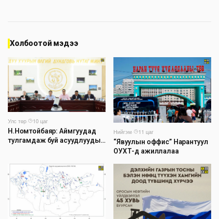
Холбоотой мэдээ
Улс төр
·
10 цаг
Н.Номтойбаяр: Аймгуудад
Нийгэм
·
11 цаг
тулгамдаж буй асуудлуудыг
“Явуулын оффис” Нарантуул
долоо хоног бүр Засгийн
ОУХТ-д ажиллалаа
газрын хуралдаанд
танилцуулж, шийдвэрлүүлнэ