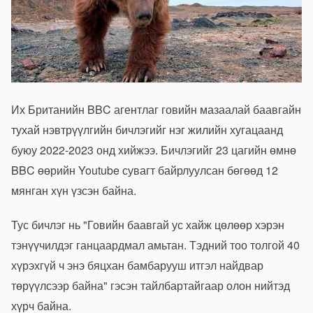
Их Британийн BBC агентлаг говийн мазаалай баавгайн
тухай нэвтрүүлгийн бичлэгийг нэг жилийн хугацаанд
буюу 2022-2023 онд хийжээ. Бичлэгийг 23 цагийн өмнө
BBC өөрийн Youtube сувагт байрлуулсан бөгөөд 12
мянган хүн үзсэн байна.
Тус бичлэг нь "Говийн баавгай ус хайж цөлөөр хэрэн
тэнүүчилдэг ганцаардмал амьтан. Тэдний тоо толгой 40
хүрэхгүй ч энэ бяцхан бамбарууш итгэл найдвар
төрүүлсээр байна" гэсэн тайлбартайгаар олон нийтэд
хүрч байна.