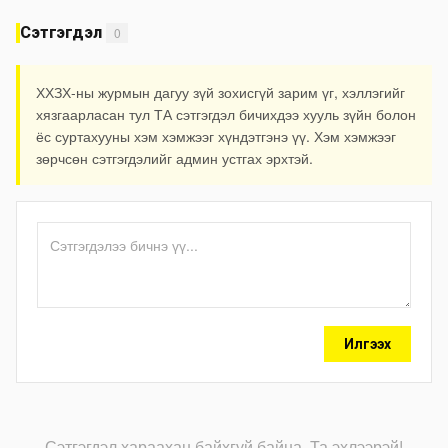
Сэтгэгдэл
0
ХХЗХ-ны журмын дагуу зүй зохисгүй зарим үг, хэллэгийг
хязгаарласан тул ТА сэтгэгдэл бичихдээ хууль зүйн болон
ёс суртахууны хэм хэмжээг хүндэтгэнэ үү. Хэм хэмжээг
зөрчсөн сэтгэгдэлийг админ устгах эрхтэй.
Илгээх
Сэтгэгдэл хараахан байхгүй байна. Та эхлээрэй!