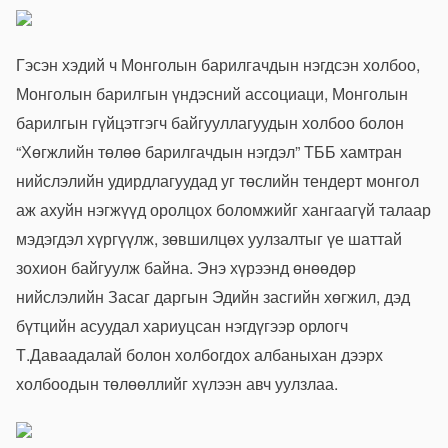
Гэсэн хэдий ч Монголын барилгачдын нэгдсэн холбоо,
Монголын барилгын үндэсний ассоциаци, Монголын
барилгын гүйцэтгэгч байгууллагуудын холбоо болон
“Хөгжлийн төлөө барилгачдын нэгдэл” ТББ хамтран
нийслэлийн удирдлагуудад уг төслийн тендерт монгол
аж ахуйн нэгжүүд оролцох боломжийг хангаагүй талаар
мэдэгдэл хүргүүлж, зөвшилцөх уулзалтыг үе шаттай
зохион байгуулж байна. Энэ хүрээнд өнөөдөр
нийслэлийн Засаг даргын Эдийн засгийн хөгжил, дэд
бүтцийн асуудал хариуцсан нэгдүгээр орлогч
Т.Даваадалай болон холбогдох албаныхан дээрх
холбоодын төлөөллийг хүлээн авч уулзлаа.