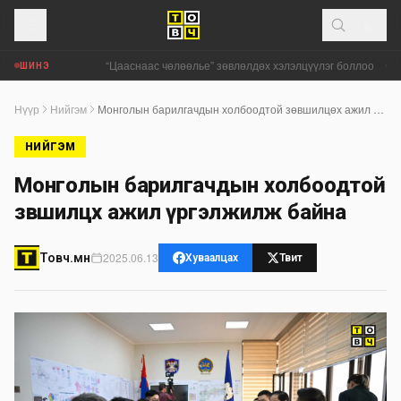
“Цааснаас чөлөөлье” зөвлөлдөх хэлэлцүүлэг боллоо
•
К
ШИНЭ
Нүүр
Нийгэм
Монголын барилгачдын холбоодтой зөвшилцөх ажил үргэлжилж байна
НИЙГЭМ
Монголын барилгачдын холбоодтой
зөвшилцөх ажил үргэлжилж байна
2025.06.13
Товч.мн
Хуваалцах
Твит