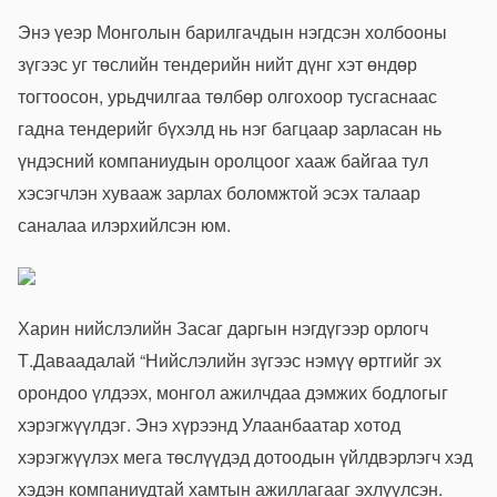
Энэ үеэр Монголын барилгачдын нэгдсэн холбооны
зүгээс уг төслийн тендерийн нийт дүнг хэт өндөр
тогтоосон, урьдчилгаа төлбөр олгохоор тусгаснаас
гадна тендерийг бүхэлд нь нэг багцаар зарласан нь
үндэсний компаниудын оролцоог хааж байгаа тул
хэсэгчлэн хувааж зарлах боломжтой эсэх талаар
саналаа илэрхийлсэн юм.
Харин нийслэлийн Засаг даргын нэгдүгээр орлогч
Т.Даваадалай “Нийслэлийн зүгээс нэмүү өртгийг эх
орондоо үлдээх, монгол ажилчдаа дэмжих бодлогыг
хэрэгжүүлдэг. Энэ хүрээнд Улаанбаатар хотод
хэрэгжүүлэх мега төслүүдэд дотоодын үйлдвэрлэгч хэд
хэдэн компаниудтай хамтын ажиллагааг эхлүүлсэн.