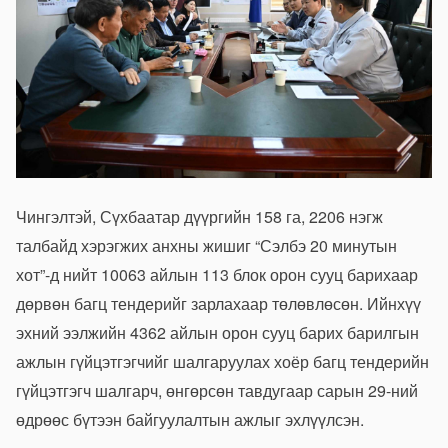
Чингэлтэй, Сүхбаатар дүүргийн 158 га, 2206 нэгж
талбайд хэрэгжих анхны жишиг “Сэлбэ 20 минутын
хот”-д нийт 10063 айлын 113 блок орон сууц барихаар
дөрвөн багц тендерийг зарлахаар төлөвлөсөн. Ийнхүү
эхний ээлжийн 4362 айлын орон сууц барих барилгын
ажлын гүйцэтгэгчийг шалгаруулах хоёр багц тендерийн
гүйцэтгэгч шалгарч, өнгөрсөн тавдугаар сарын 29-ний
өдрөөс бүтээн байгуулалтын ажлыг эхлүүлсэн.