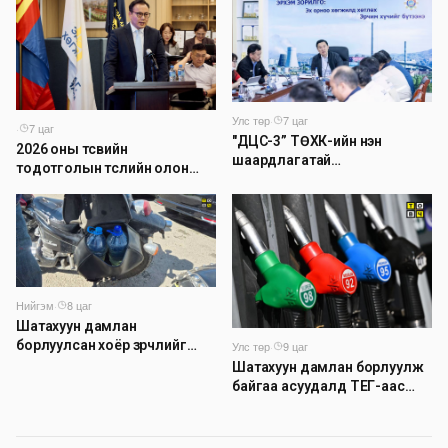
Улс төр
·
7 цаг
·
7 цаг
"ДЦС-3” ТӨХК-ийн нэн
2026 оны төсвийн
шаардлагатай
тодотголын төслийн олон
“Турбингенератор-5”-ын
нийтийн хэлэлцүүлэг боллоо
шинэчлэлийн төсвийг
шийдвэрлэхээр болов
Нийгэм
·
8 цаг
Шатахуун дамлан
борлуулсан хоёр зөрчлийг
Улс төр
·
9 цаг
илрүүлэн шалгаж байна
Шатахуун дамлан борлуулж
байгаа асуудалд ТЕГ-аас
холбогдох мэдээллийн дагуу
шалгалтын ажиллагааг
эрчимжүүлж байна