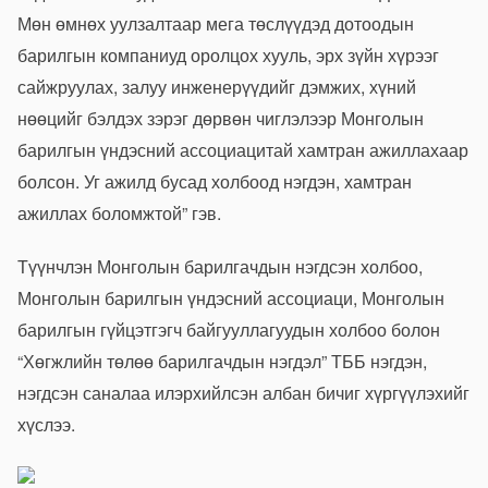
Мөн өмнөх уулзалтаар мега төслүүдэд дотоодын
барилгын компаниуд оролцох хууль, эрх зүйн хүрээг
сайжруулах, залуу инженерүүдийг дэмжих, хүний
нөөцийг бэлдэх зэрэг дөрвөн чиглэлээр Монголын
барилгын үндэсний ассоциацитай хамтран ажиллахаар
болсон. Уг ажилд бусад холбоод нэгдэн, хамтран
ажиллах боломжтой” гэв.
Түүнчлэн Монголын барилгачдын нэгдсэн холбоо,
Монголын барилгын үндэсний ассоциаци, Монголын
барилгын гүйцэтгэгч байгууллагуудын холбоо болон
“Хөгжлийн төлөө барилгачдын нэгдэл” ТББ нэгдэн,
нэгдсэн саналаа илэрхийлсэн албан бичиг хүргүүлэхийг
хүслээ.