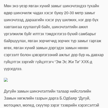
Мөн энэ үеэр явган хүний замыг шинэчлэхдээ тухайн
өдөр шинэчилж чадах хэсэг буюу 20-30 метр замыг
шинэчлээд, дараагийн хэсэг рүү шилжих, нэг дор бүх
хавтангаа хуулахгүй байх, шинэчлэлтийн ажил
үргэлжилж буйг илтгэх тэмдэглэгээ бүхий самбарыг
байршуулах, явган зорчигчид зорчих түр замыг гаргаж
өгөх, явган хүний замын дэргэдэх замын нөхөн
сэргээлт болон цэвэрлэгээний ажлыг дор бүр нь давхар
гүйцэтгэх зэргийг гүйцэтгэгч “Эм Эс Жи Ти” ХХК-д
үүрэгдлээ.
Дугуйн замын шинэчлэлтийн талаар нийслэлийн
Замын хөгжлийн газрын дарга Б.Одбаяр “Дугуй,
мотоцикл, мопед, скүүтер зэрэг тээврийн хэрэгсэлтэй