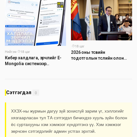
·
18 цаг
Нийгэм
·
18 цаг
2026 оны төсвийн
Кибер халдлага, зөрчлийг E-
тодотголын төслийн олон
Mongolia системээр
нийтийн хэлэлцүүлэг боллоо
дамжуулан мэдээлэх
боломжтой боллоо
Сэтгэгдэл
0
ХХЗХ-ны журмын дагуу зүй зохисгүй зарим үг, хэллэгийг
хязгаарласан тул ТА сэтгэгдэл бичихдээ хууль зүйн болон
ёс суртахууны хэм хэмжээг хүндэтгэнэ үү. Хэм хэмжээг
зөрчсөн сэтгэгдэлийг админ устгах эрхтэй.