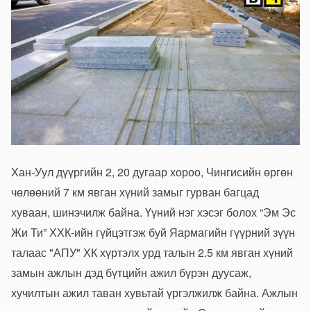
Хан-Уул дүүргийн 2, 20 дугаар хороо, Чингисийн өргөн
чөлөөний 7 км явган хүний замыг гурван багцад
хуваан, шинэчилж байна. Үүний нэг хэсэг болох “Эм Эс
Жи Ти” ХХК-ийн гүйцэтгэж буй Яармагийн гүүрний зүүн
талаас "АПУ" ХК хүртэлх урд талын 2.5 км явган хүний
замын ажлын дэд бүтцийн ажил бүрэн дуусаж,
хучилтын ажил таван хувьтай үргэлжилж байна. Ажлын