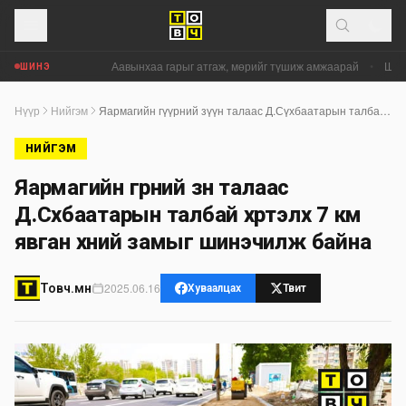
Аавынхаа гарыг атгаж, мөрийг түшиж амжаарай
•
Шатах
ШИНЭ
Нүүр
Нийгэм
Яармагийн гүүрний зүүн талаас Д.Сүхбаатарын талбай хүртэлх 7 км явган хүний замыг шинэчилж байна
НИЙГЭМ
Яармагийн гүүрний зүүн талаас
Д.Сүхбаатарын талбай хүртэлх 7 км
явган хүний замыг шинэчилж байна
2025.06.16
Товч.мн
Хуваалцах
Твит