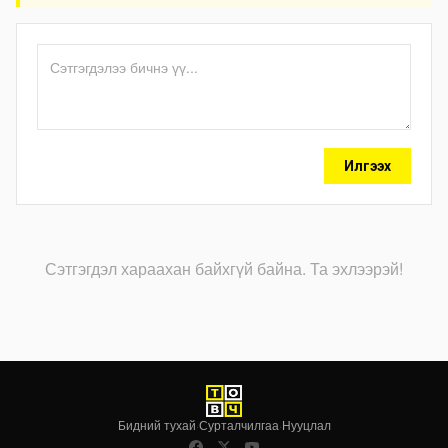
Илгээх
Сэтгэгдэл хараахан байхгүй байна. Та эхлээрэй!
Бидний тухай
·
Сурталчилгаа
·
Нууцлал