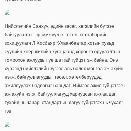
Нийслэлийн Санхүү, эдийн засаг, хөгжлийн бүтээн
байгуулалтыг эрчимжүүлэх төсөл, хөтөлбөрийн
зохицуулагч Л.Хосбаяр “Улаанбаатар хотын хувьд
сүүлийн хоёр жилийн хугацаанд хөрөнгө оруулалтын
томоохон ажлуудыг үе шаттай гүйцэтгэж байна. Энэ
хүрээнд нийслэлийн зүгээс аль болох монгол аж ахуйн
нэгж, байгууллагуудыг төсөл, хөтөлбөрүүдэд
ажиллуулах бодлогыг барьдаг. Иймээс ажил гүйцэтгэгч
аж ахуйн нэгж, байгууллагууд хариуцсан ажлаа цаг
тухайд нь чанар, стандартын дагуу гүйцэтгэх нь чухал”
гэв.