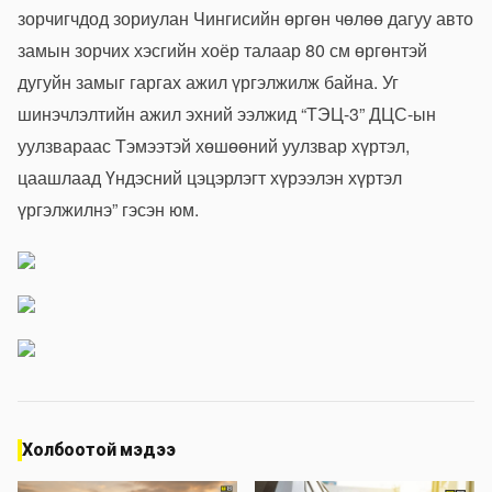
зорчигчдод зориулан Чингисийн өргөн чөлөө дагуу авто
замын зорчих хэсгийн хоёр талаар 80 см өргөнтэй
дугуйн замыг гаргах ажил үргэлжилж байна. Уг
шинэчлэлтийн ажил эхний ээлжид “ТЭЦ-3” ДЦС-ын
уулзвараас Тэмээтэй хөшөөний уулзвар хүртэл,
цаашлаад Үндэсний цэцэрлэгт хүрээлэн хүртэл
үргэлжилнэ” гэсэн юм.
Холбоотой мэдээ