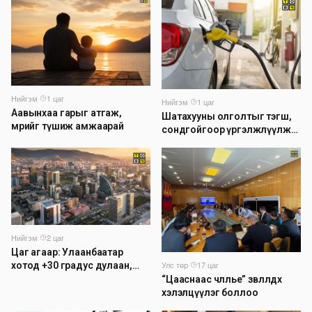
Нийгэм
·
1 цаг
Нийгэм
·
1 цаг
Аавынхаа гарыг атгаж,
Шатахууны олголтыг тэгш,
мөрийг түшиж амжаарай
сондгойгоор үргэлжлүүлж
байна
Нийгэм
·
2 цаг
Цаг агаар: Улаанбаатар
Улс төр
·
17 цаг
хотод +30 градус дулаан,
үүлшинэ
“Цааснаас чөлөөлье” зөвлөлдөх
хэлэлцүүлэг боллоо