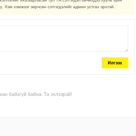
ү. Хэм хэмжээг зөрчсөн сэтгэгдэлийг админ устгах эрхтэй.
Илгээх
хан байхгүй байна. Та эхлээрэй!