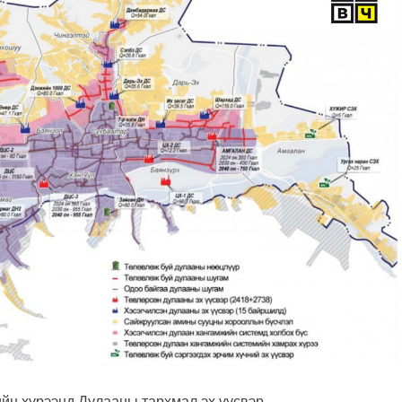
ийн хүрээнд Дулааны тархмал эх үүсвэр