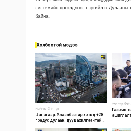
системийн доголдлоос сэргийлэх Дулааны т
байна.
Холбоотой мэдээ
Улс төр
·
Өч
Нийгэм
·
11 цаг
Газрын т
Цаг агаар: Улаанбаатар хотод +28
ашиглалт
градус дулаан, дуу цахилгаантай
аадар бороо орно