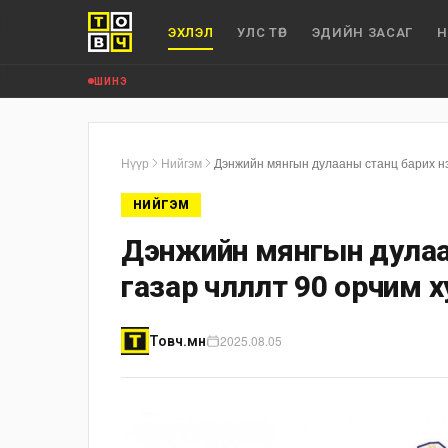
ЭХЛЭЛ
УЛС ТӨР
ЭДИЙН ЗАСАГ
Н
ШИНЭ
Нүүр
Нийгэм
Дэнжийн мянгын дулааны станц барих нэ
НИЙГЭМ
Дэнжийн мянгын дулаа
газар чөлөөлөлт 90 орчим
2025.08.05
Товч.мн