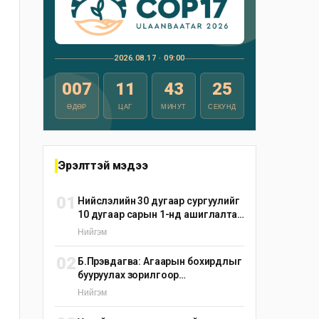
2026.08.17 · 09:00
007
11
43
24
ӨДӨР
ЦАГ
МИНУТ
СЕКУНД
Эрэлттэй мэдээ
01
Нийслэлийн 30 дугаар сургуулийг
10 дугаар сарын 1-нд ашиглалтад
оруулна
Нийгэм
02
Б.Пүрэвдагва: Агаарын бохирдлыг
бууруулах зорилгоор
эрдэнэшишийн барьцалдуулагч
Нийгэм
ашиглана