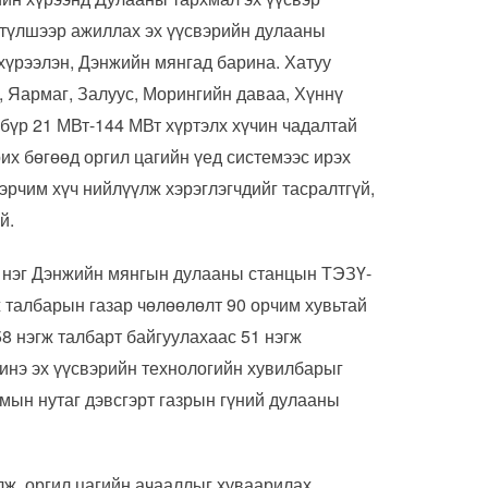
н түлшээр ажиллах эх үүсвэрийн дулааны
 хүрээлэн, Дэнжийн мянгад барина. Хатуу
 Яармаг, Залуус, Морингийн даваа, Хүннү
 бүр 21 МВт-144 МВт хүртэлх хүчин чадалтай
их бөгөөд оргил цагийн үед системээс ирэх
эрчим хүч нийлүүлж хэрэглэгчдийг тасралтгүй,
й.
н нэг Дэнжийн мянгын дулааны станцын ТЭЗҮ-
ж талбарын газар чөлөөлөлт 90 орчим хувьтай
8 нэгж талбарт байгуулахаас 51 нэгж
инэ эх үүсвэрийн технологийн хувилбарыг
чмын нутаг дэвсгэрт газрын гүний дулааны
лж, оргил цагийн ачааллыг хуваарилах,