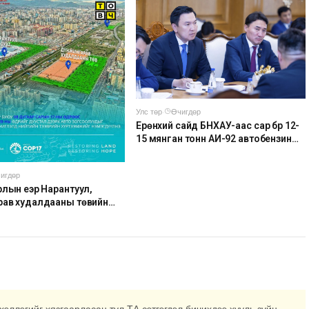
Улс төр
·
Өчигдөр
Ерөнхий сайд БНХАУ-аас сар бүр 12-
15 мянган тонн АИ-92 автобензин
тогтмол нийлүүлэх хүсэлт тавилаа
игдөр
лын үеэр Нарантуул,
рав худалдааны төвийн
соолыг хаана
хэллэгийг хязгаарласан тул ТА сэтгэгдэл бичихдээ хууль зүйн