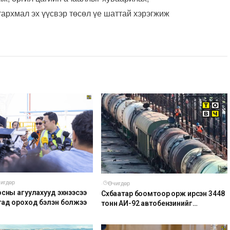
архмал эх үүсвэр төсөл үе шаттай хэрэгжиж
игдөр
·
Өчигдөр
осны агуулахууд эхнээсээ
Сүхбаатар боомтоор орж ирсэн 3448
ад ороход бэлэн болжээ
тонн АИ-92 автобензинийг
агуулахуудад буулгах ажлыг
зохион байгуулж байна