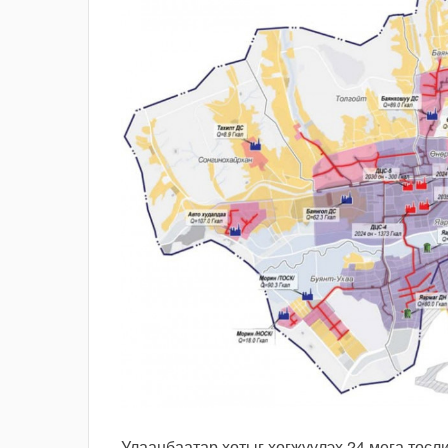
Улаанбаатар хотыг хөгжүүлэх 24 мега төсл