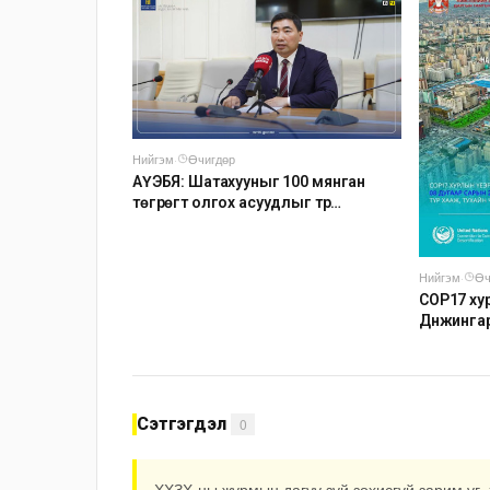
Нийгэм
·
Өчигдөр
АҮЭБЯ: Шатахууныг 100 мянган
төгрөгт олгох асуудлыг түр
хойшлууллаа
Нийгэм
·
Өч
COP17 хур
Дүнжинга
авто зог
Сэтгэгдэл
0
ХХЗХ-ны журмын дагуу зүй зохисгүй зарим үг, 