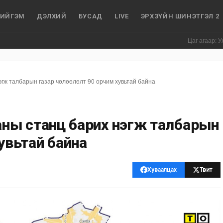
ИЙГЭМ
ДЭЛХИЙ
БУСАД
LIVE
ЭРХЗҮЙН ШИНЭТГЭЛ 2
Цаг агаар: Улаанбаат
гж талбарын газар чөлөөлөлт 90 орчим хувьтай байна
ны станц барих нэгж талбарын
 хувьтай байна
Хуваалцах
Твит