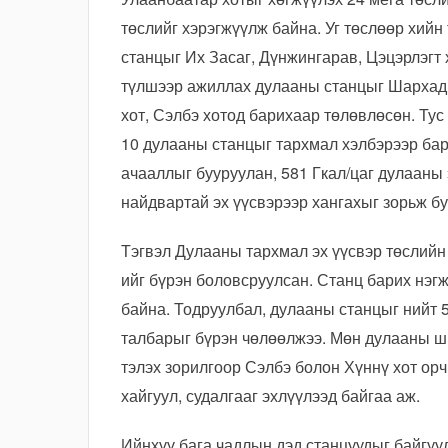
төслийг хэрэгжүүлж байна. Уг төслөөр хий
станцыг Их Засаг, Дүнжингарав, Цэцэрлэгт
түлшээр ажиллах дулааны станцыг Шархад,
хот, Сэлбэ хотод барихаар төлөвлөсөн. Тус
10 дулааны станцыг тархмал хэлбэрээр бар
ачааллыг бууруулан, 581 Гкал/цаг дулааны 
найдвартай эх үүсвэрээр хангахыг зорьж бу
Тэгвэл Дулааны тархмал эх үүсвэр төслий
ийг бүрэн боловсруулсан. Станц барих нэг
байна. Тодруулбал, дулааны станцыг нийт 5
талбарыг бүрэн чөлөөлжээ. Мөн дулааны ш
тэлэх зорилгоор Сэлбэ болон Хүннү хот ор
хайгуул, судалгааг эхлүүлээд байгаа аж.
Ийнхүү бага чадлын дэд станцуудыг байгуу