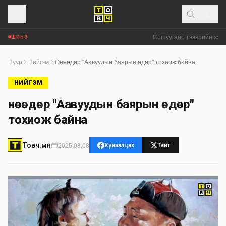
Согтуугаар тээврийн хэрэг
ШИНЭ
Нүүр
Нийгэм
Өнөөдөр "Аавуудын баярын өдөр" тохиож байна
НИЙГЭМ
Өнөөдөр "Аавуудын баярын өдөр"
тохиож байна
2025.08.08
Товч.мн
Хуваалцах
Твит