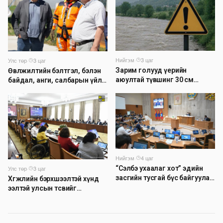
Нийгэм
·
3 цаг
Улс төр
·
3 цаг
Зарим голууд үерийн
Өвөлжилтийн бэлтгэл, бэлэн
аюултай түвшинг 30 см
байдал, анги, салбарын үйл
даван үеэрлэж байна
ажиллагаатай танилцлаа
Нийгэм
·
4 цаг
Улс төр
·
3 цаг
“Сэлбэ ухаалаг хот” эдийн
засгийн тусгай бүс байгуулах
Хөгжлийн бэрхшээлтэй хүнд
тогтоолын төслийг
ээлтэй улсын төсвийг
батлууллаа
бүрдүүлэх асуудлаар
хэлэлцүүлэг өрнүүлж байна