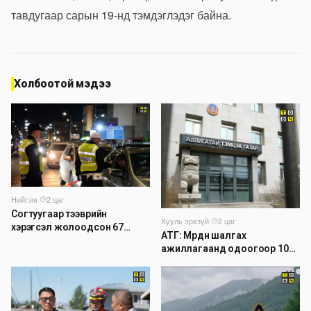
тавдугаар сарын 19-нд тэмдэглэдэг байна.
Холбоотой мэдээ
Нийгэм
·
2 цаг
Согтуугаар тээврийн
Хууль эрхзүй
·
2 цаг
хэрэгсэл жолоодсон 67
АТГ: Мөрдөн шалгах
зөрчил бүртгэгджээ
ажиллагаанд одоогоор 1026
хэрэг шалгагдаж байна