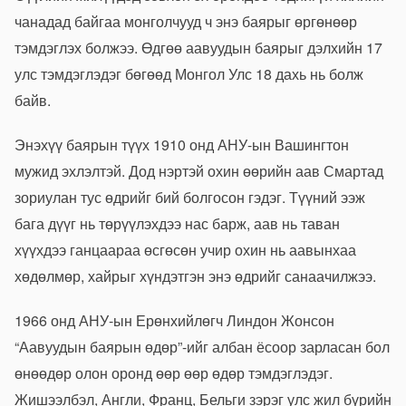
чанадад байгаа монголчууд ч энэ баярыг өргөнөөр
тэмдэглэх болжээ. Өдгөө аавуудын баярыг дэлхийн 17
улс тэмдэглэдэг бөгөөд Монгол Улс 18 дахь нь болж
байв.
Энэхүү баярын түүх 1910 онд АНУ-ын Вашингтон
мужид эхлэлтэй. Дод нэртэй охин өөрийн аав Смартад
зориулан тус өдрийг бий болгосон гэдэг. Түүний ээж
бага дүүг нь төрүүлэхдээ нас барж, аав нь таван
хүүхдээ ганцаараа өсгөсөн учир охин нь аавынхаа
хөдөлмөр, хайрыг хүндэтгэн энэ өдрийг санаачилжээ.
1966 онд АНУ-ын Ерөнхийлөгч Линдон Жонсон
“Аавуудын баярын өдөр”-ийг албан ёсоор зарласан бол
өнөөдөр олон оронд өөр өөр өдөр тэмдэглэдэг.
Жишээлбэл, Англи, Франц, Бельги зэрэг улс жил бүрийн