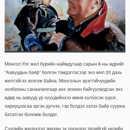
Монгол Улс жил бүрийн наймдугаар сарын 8-ны өдрийг
“Аавуудын баяр” болгон тэмдэглэсээр энэ жил 20 дахь
жилтэйгээ золгож байна. Монголын эрэгтэйчүүдийн
холбооны санаачилгаар анх зохион байгуулагдсан энэ
өдөр нь аавууд үр хүүхдийнхээ өмнө хүлээсэн үүрэг,
хариуцлагаа эргэн дүгнэх, гэр бүлдээ эзлэх байр сууриа
бататгах боломж болдог.
Сүүлийн жилүүдэд зөвхөн эх орондоо төдийгүй хилийн