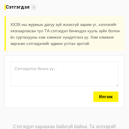
Сэтгэгдэл
0
ХХЗХ-ны журмын дагуу зүй зохисгүй зарим үг, хэллэгийг
хязгаарласан тул ТА сэтгэгдэл бичихдээ хууль зүйн болон
ёс суртахууны хэм хэмжээг хүндэтгэнэ үү. Хэм хэмжээг
зөрчсөн сэтгэгдэлийг админ устгах эрхтэй.
Илгээх
Сэтгэгдэл хараахан байхгүй байна. Та эхлээрэй!