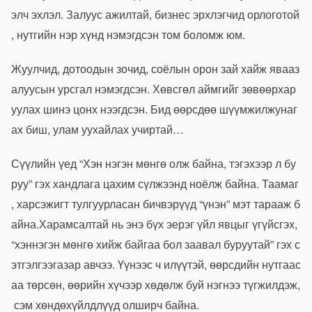
элч
эхлэл
.
Залуус
ажилтай
,
бизнес
эрхлэгчид
орлоготой
,
нутгийн
нэр
хүнд
нэмэгдсэн
том
боломж
юм
.
Жуулчид
,
дотоодын
зочид
,
соёлын
орон
зай
хайж
яваа
з
алуусын
урсгал
нэмэгдсэн
.
Хөвсгөл
аймгийг
зөвөөр
хар
уулах
шинэ
цонх
нээгдсэн
.
Бид
өөрсдөө
шүүмжилж
унаг
ах
биш
,
улам
уухайлах
учиртай
…
Сүүлийн
үед
“
Хэн
нэгэн
мөнгө
олж
байна
,
тэгэхээр
л
бу
руу
”
гэх
хандлага
цахим
сүлжээнд
ноёлж
байна
.
Таамаг
,
хар
сэжигт
тулгуурласан
бичвэрүүд
“
үнэн
”
мэт
тарааж
б
айна.
Харамсалтай
нь
энэ
бүх
эерэг
үйл
явцыг
үгүйсгэх
,
“
хэн
нэгэн
мөнгө
хийж
байгаа
бол
заавал
буруутай
”
гэх
с
этгэлгээ
газар
авчээ
.
Үүнээс
ч
илүүтэй
,
өөрсдийн
нутгаас
аа
төрсөн
,
өөрийн
хүчээр
хөдөлж
буй
нэгнээ
түгжилдэж
,
сэм
хөндөх
үйлдлүүд
олширч
байна
.