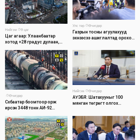
Улс төр
·
Өчигдөр
Нийгэм
·
9 цаг
Газрын тосны агуулахууд
Цаг агаар: Улаанбаатар
эхнээсээ ашиглалтад ороход
хотод +28 градус дулаан,
бэлэн болжээ
дуу цахилгаантай аадар
бороо орно
Нийгэм
·
Өчигдөр
·
Өчигдөр
АҮЭБЯ: Шатахууныг 100
Сүхбаатар боомтоор орж
мянган төгрөгт олгох
ирсэн 3448 тонн АИ-92
асуудлыг түр хойшлууллаа
автобензинийг агуулахуудад
буулгах ажлыг зохион
байгуулж байна