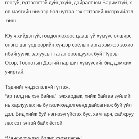
гоогүй
,
гүтгэлэгтэй
дүйцэхүйц
дайралт
юм
.
Баримтгүй
,
х
ов
маягийн
бичвэр
бол
нутгаа
гэх
сэтгэлийн
илэрхийлэл
биш
.
Юу
ч
хийдэггүй
,
гомдоллохоос
цаашгүй
хүмүүс
олширс
он
энэ
цаг
үед
өөрийн
хүчээр
соёлын
арга
хэмжээ
зохио
н
байгуулж
,
залуусыг
татан
оролцуулж
буй
Пүрэв-
Осор
,
Тоонотын
Дээгий
нар
шиг
хүмүүсийг
бид
дэмжих
учиртай
.
Тэднийг
үндэслэлгүй
гүтгэж
,
“
ар
талд
нь
хэн
байна
”
гэж
хардаж
,
хийж
байгаа
зүйлийг
нь
харлуулах
нь
бүтээлч
хөдөлгөөнд
дайсагнаж
буй
үйл
дэл
.
Бид
хийж
буй
нэгнээ
үгүйсгэх
бус
,
хамтарч
,
сайжруу
лах
сэтгэлтэй
байх
ёстой
.
“
Мансууруулах
бодис
хэрэглэсэн
”,