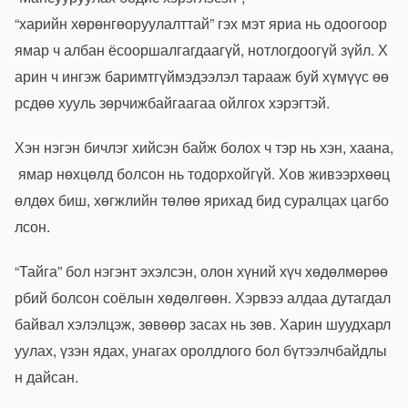
“
харийн
хөрөнгө
оруулалттай
”
гэх
мэт
яриа
нь
одоогоор
ямар
ч
албан
ёсоор
шалгагдаагүй
,
нотлогдоогүй
зүйл
.
Х
арин
ч
ингэж
баримтгүй
мэдээлэл
тарааж
буй
хүмүүс
өө
рсдөө
хууль
зөрчиж
байгаагаа
ойлгох
хэрэгтэй
.
Хэн
нэгэн
бичлэг
хийсэн
байж
болох
ч
тэр
нь
хэн
,
хаана
,
ямар
нөхцөлд
болсон
нь
тодорхойгүй
.
Хов
живээр
хөөц
өлдөх
биш
,
хөгжлийн
төлөө
ярихад
бид
суралцах
цаг
бо
лсон
.
“
Тайга
”
бол
нэгэнт
эхэлсэн
,
олон
хүний
хүч
хөдөлмөрөө
р
бий
болсон
соёлын
хөдөлгөөн
.
Хэрвээ
алдаа
дутагдал
байвал
хэлэлцэж
,
зөвөөр
засах
нь
зөв
.
Харин
шууд
харл
уулах
,
үзэн
ядах
,
унагах
оролдлого
бол
бүтээлч
байдлы
н
дайсан
.