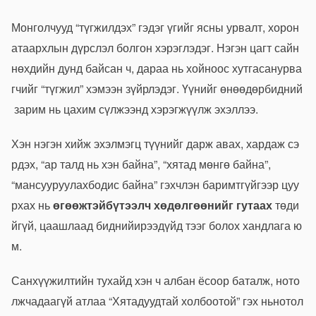
Монголчууд
“
түгжилдэх
”
гэдэг
үгийг
ясны
урвалт
,
хорон
атаархлын
дүрслэл
болгон
хэрэглэдэг
.
Нэгэн
цагт
сайн
нөхдийн
дунд
байсан
ч,
дараа
нь
хойноос
хутгасан
урва
гчийг
“
түгжил
”
хэмээн
зүйрлэдэг
.
Үүнийг
өнөөдөр
бидний
зарим
нь
цахим
сүлжээнд
хэрэгжүүлж
эхэллээ
.
Хэн
нэгэн
хийж
эхэлмэгц
түүнийг
дарж
авах
,
хардаж
сэ
рдэх
, “
ар
талд
нь
хэн
байна
”, “
хятад
мөнгө
байна
”,
“
мансууруулах
бодис
байна
”
гэхчлэн
баримтгүйгээр
цуу
рхах
нь
өгөөжтэй
бүтээлч
хөдөлгөөнийг
гутаах
төди
йгүй
,
цаашлаад
бидний
ирээдүйд
тээг
болох
хандлага
ю
м
.
Санхүүжилтийн
тухайд
хэн
ч
албан
ёсоор
баталж
,
ното
лж
чадаагүй
атлаа
“
Хятадуудтай
холбоотой
”
гэх
нь
нотол