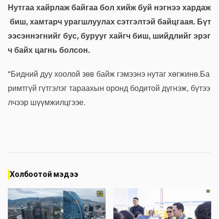
Нутгаа
хайрлаж
байгаа
бол
хийж
буй
нэгнээ
хардаж
биш
,
хамтарч
урагшлуулах
сэтгэлтэй
байцгаая
.
Бүт
ээсэн
нэгнийг
бус
,
бурууг
хайгч
биш
,
шийдлийг
эрэг
ч
байх
цаг
нь
болсон
.
"
Бидний
дуу
хоолой
зөв
байж
гэмээнэ
нутаг
хөгжинө
.
Ба
римтгүй
гүтгэлэг
тараахын
оронд
бодитой
дүгнэж
,
бүтээ
лчээр
шүүмжилцгээе
.
Холбоотой мэдээ