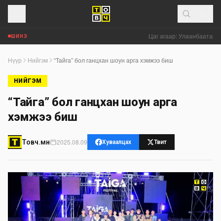
Цаг агаар: Улаанбаатар хо
ШИНЭ
Нүүр
Нийгэм
“Тайга” бол ганцхан шоун арга хэмжээ биш
НИЙГЭМ
“Тайга” бол ганцхан шоун арга
хэмжээ биш
2025.08.09
Товч.мн
Хуваалцах
Твит