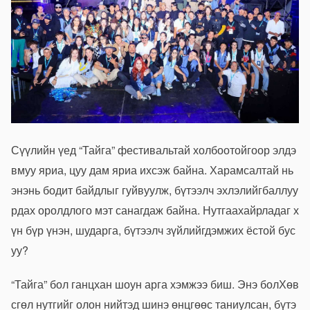
Сүүлийн
үед
“
Тайга
”
фестивальтай
холбоотойгоор
элдэ
в
муу
яриа
,
цуу
дам
яриа
ихсэж
байна
.
Харамсалтай
нь
энэ
нь
бодит
байдлыг
гуйвуулж
,
бүтээлч
эхлэлийг
баллуу
рдах
оролдлого
мэт
санагдаж
байна
.
Нутгаа
хайрладаг
х
үн
бүр
үнэн
,
шударга
,
бүтээлч
зүйлийг
дэмжих
ёстой
бус
уу
?
“
Тайга
”
бол
ганцхан
шоун
арга
хэмжээ
биш
.
Энэ
бол
Хөв
сгөл
нутгийг
олон
нийтэд
шинэ
өнцгөөс
таниулсан
,
бүтэ