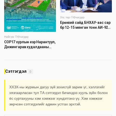
Улс төр
·
Өчигдөр
Ерөнхий сайд БНХАУ-аас сар
бүр 12-15 мянган тонн АИ-92
автобензин тогтмол нийлүүлэх
Нийгэм
·
Өчигдөр
хүсэлт тавилаа
COP17 хурлын үеэр Нарантуул,
Дүнжингарав худалдааны
төвийн авто зогсоолыг
хаана
Сэтгэгдэл
0
ХХЗХ-ны журмын дагуу зүй зохисгүй зарим үг, хэллэгийг
хязгаарласан тул ТА сэтгэгдэл бичихдээ хууль зүйн болон
ёс суртахууны хэм хэмжээг хүндэтгэнэ үү. Хэм хэмжээг
зөрчсөн сэтгэгдэлийг админ устгах эрхтэй.