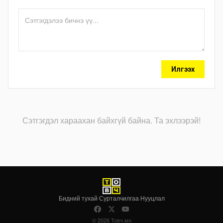
Илгээх
Сэтгэгдэл хараахан байхгүй байна. Та эхлээрэй!
Бидний тухай
·
Сурталчилгаа
·
Нууцлал
© 2026 Товч.мн