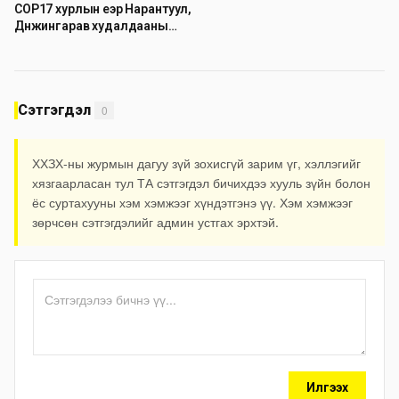
COP17 хурлын үеэр Нарантуул,
Дүнжингарав худалдааны
төвийн авто зогсоолыг
хаана
Сэтгэгдэл
0
ХХЗХ-ны журмын дагуу зүй зохисгүй зарим үг, хэллэгийг
хязгаарласан тул ТА сэтгэгдэл бичихдээ хууль зүйн болон
ёс суртахууны хэм хэмжээг хүндэтгэнэ үү. Хэм хэмжээг
зөрчсөн сэтгэгдэлийг админ устгах эрхтэй.
Илгээх