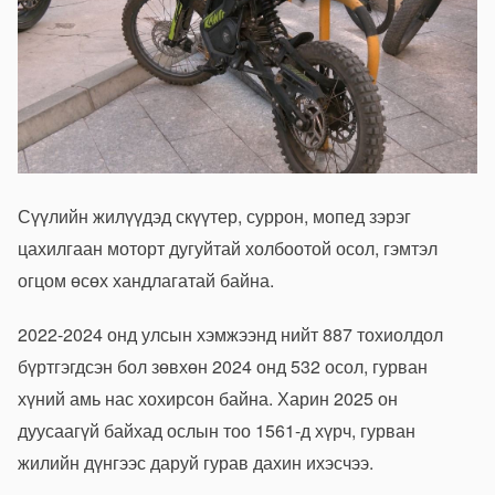
Сүүлийн жилүүдэд скүүтер, суррон, мопед зэрэг
цахилгаан моторт дугуйтай холбоотой осол, гэмтэл
огцом өсөх хандлагатай байна.
2022-2024 онд улсын хэмжээнд нийт 887 тохиолдол
бүртгэгдсэн бол зөвхөн 2024 онд 532 осол, гурван
хүний амь нас хохирсон байна. Харин 2025 он
дуусаагүй байхад ослын тоо
1561-д хүрч, гурван
жилийн дүнгээс даруй гурав дахин ихэсчээ.