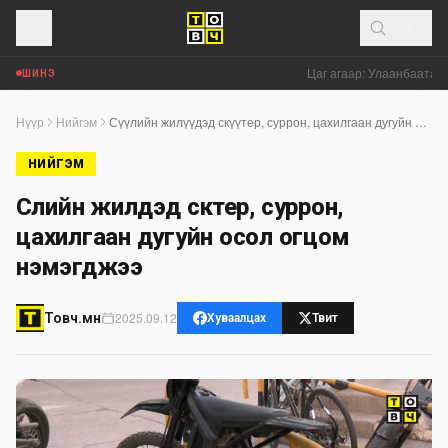
Цаг агаар: Улаанбаатар х
ШИНЭ
Нүүр
Нийгэм
Сүүлийн жилүүдэд скүүтер, суррон, цахилгаан дугуйн осол огцом нэмэгджээ
НИЙГЭМ
Сүүлийн жилүүдэд скүүтер, суррон,
цахилгаан дугуйн осол огцом
нэмэгджээ
2025.09.12
Товч.мн
Хуваалцах
Твит