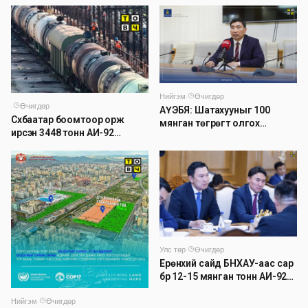
дуу цахилгаантай аадар
бороо орно
Нийгэм
·
Өчигдөр
·
Өчигдөр
АҮЭБЯ: Шатахууныг 100
Сүхбаатар боомтоор орж
мянган төгрөгт олгох
ирсэн 3448 тонн АИ-92
асуудлыг түр хойшлууллаа
автобензинийг агуулахуудад
буулгах ажлыг зохион
байгуулж байна
Улс төр
·
Өчигдөр
Ерөнхий сайд БНХАУ-аас сар
бүр 12-15 мянган тонн АИ-92
автобензин тогтмол нийлүүлэх
Нийгэм
·
Өчигдөр
хүсэлт тавилаа