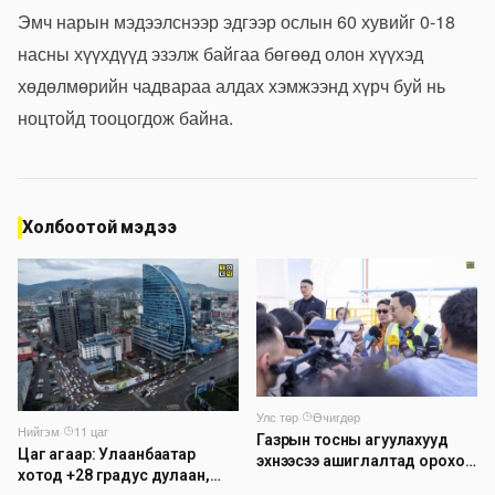
Эмч нарын мэдээлснээр эдгээр ослын 60 хувийг 0-18
насны хүүхдүүд эзэлж байгаа бөгөөд олон хүүхэд
хөдөлмөрийн чадвараа алдах хэмжээнд хүрч буй нь
ноцтойд тооцогдож байна.
Холбоотой мэдээ
Улс төр
·
Өчигдөр
Нийгэм
·
11 цаг
Газрын тосны агуулахууд
Цаг агаар: Улаанбаатар
эхнээсээ ашиглалтад ороход
хотод +28 градус дулаан,
бэлэн болжээ