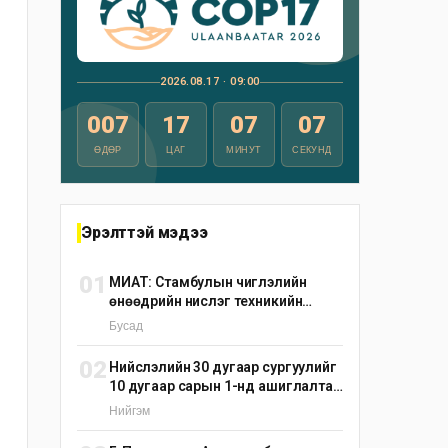
2026.08.17 · 09:00
007
17
07
06
ӨДӨР
ЦАГ
МИНУТ
СЕКУНД
Эрэлттэй мэдээ
01
МИАТ: Стамбулын чиглэлийн
өнөөдрийн нислэг техникийн
шалтгаанаар цуцлагдлаа
Бусад
02
Нийслэлийн 30 дугаар сургуулийг
10 дугаар сарын 1-нд ашиглалтад
оруулна
Нийгэм