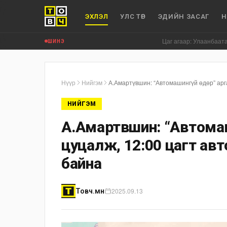
ЭХЛЭЛ
УЛС ТӨР
ЭДИЙН ЗАСАГ
Н
Цаг агаар: Улаанбаатар хотод +
ШИНЭ
Нүүр
Нийгэм
А.Амартүвшин: “Автомашингүй өдөр” арга
НИЙГЭМ
А.Амартүвшин: “Автома
цуцалж, 12:00 цагт ав
байна
2025.09.13
Товч.мн