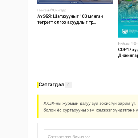
Нийгэм
·
Өчигдөр
АҮЭБЯ: Шатахууныг 100 мянган
төгрөгт олгох асуудлыг түр
хойшлууллаа
Нийгэм
·
Өч
COP17 хур
Дүнжинга
авто зог
Сэтгэгдэл
0
ХХЗХ-ны журмын дагуу зүй зохисгүй зарим үг, 
болон ёс суртахууны хэм хэмжээг хүндэтгэнэ ү