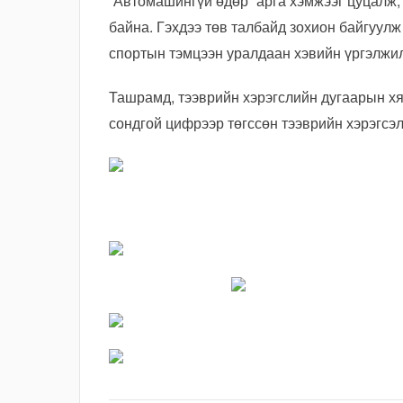
“Автомашингүй өдөр” арга хэмжээг цуцалж, 
байна. Гэхдээ төв талбайд зохион байгуулж 
спортын тэмцээн уралдаан хэвийн үргэлжил
Ташрамд, тээврийн хэрэгслийн дугаарын хя
сондгой цифрээр төгссөн тээврийн хэрэгсэ