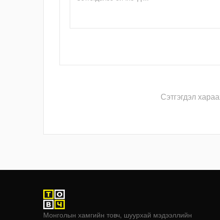
Сэтгэгдэл хараа
Монголын хамгийн товч, шуурхай мэдээллийн