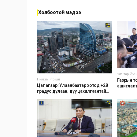
Холбоотой мэдээ
Улс төр
·
23
Нийгэм
·
5 цаг
Газрын т
Цаг агаар: Улаанбаатар хотод +28
ашиглалт
градус дулаан, дуу цахилгаантай
аадар бороо орно