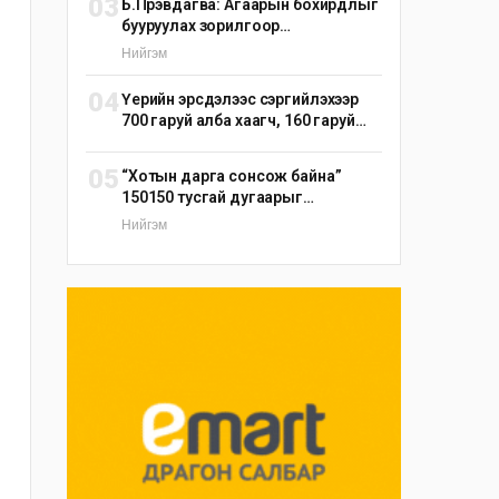
03
Б.Пүрэвдагва: Агаарын бохирдлыг
бууруулах зорилгоор
эрдэнэшишийн барьцалдуулагч
Нийгэм
ашиглана
04
Үерийн эрсдэлээс сэргийлэхээр
700 гаруй алба хаагч, 160 гаруй
техник, 51 мотопомп бэлэн
байдалд ажиллаж байна
05
“Хотын дарга сонсож байна”
150150 тусгай дугаарыг
наймдугаар сарын 14-нөөс
Нийгэм
ажиллуулж эхэлнэ