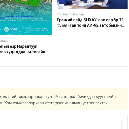
Улс төр
·
Өчигдөр
Ерөнхий сайд БНХАУ-аас сар бүр 12-
15 мянган тонн АИ-92 автобензин
тогтмол нийлүүлэх хүсэлт тавилаа
игдөр
лын үеэр Нарантуул,
рав худалдааны төвийн
соолыг хаана
хэллэгийг хязгаарласан тул ТА сэтгэгдэл бичихдээ хууль зүйн
ү. Хэм хэмжээг зөрчсөн сэтгэгдэлийг админ устгах эрхтэй.