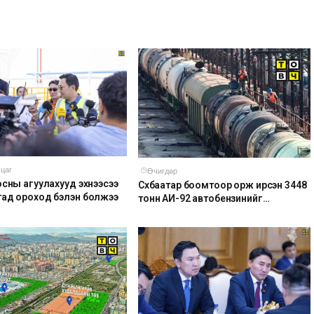
 цаг
·
Өчигдөр
осны агуулахууд эхнээсээ
Сүхбаатар боомтоор орж ирсэн 3448
ад ороход бэлэн болжээ
тонн АИ-92 автобензинийг
агуулахуудад буулгах ажлыг
зохион байгуулж байна