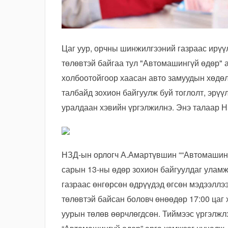
Цаг уур, орчны шинжилгээний газраас ирүү
төлөвтэй байгаа тул "Автомашингүй өдөр" а
холбоотойгоор хаасан авто замуудын хөдөлг
талбайд зохион байгуулж буй тоглолт, эрүү
уралдаан хэвийн үргэлжилнэ. Энэ талаар 
НЗД-ын орлогч А.Амартүвшин ““Автомашинг
сарын 13-ны өдөр зохион байгуулдаг уламж
газраас өнгөрсөн өдрүүдэд өгсөн мэдээллээ
төлөвтэй байсан боловч өнөөдөр 17:00 цаг 
уурын төлөв өөрчлөгдсөн. Тиймээс үргэлжл