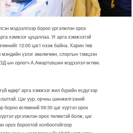
лсэн мэдээллээр бороо үргэлжлэн орох
рга хэмжээг цуцаллаа. Уг арга хэмжээтэй
өөнийг 12:00 цагт нээж байна. Харин төв
л мэндийн үзлэг зөвлөгөөн, спортын тэмцээн
НЗД-ын орлогч А.Амартүвшин мэдээлэл өглөө.
үй өдөр” арга хэмжээг жил бүрийн есдүгээр
лалтай. Цаг уур, орчны шинжилгээний
р бороо өглөөний 09:30 цаг хүртэл орох
хүртэл үргэлжлэн орох төлөвтэй болж, цаг
эн орох бороотой холбоотойгоор