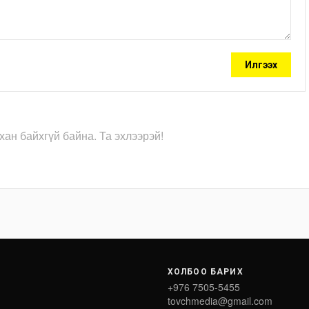
Илгээх
хан байхгүй байна. Та эхлээрэй!
ХОЛБОО БАРИХ
+976 7505-5455
tovchmedia@gmail.com