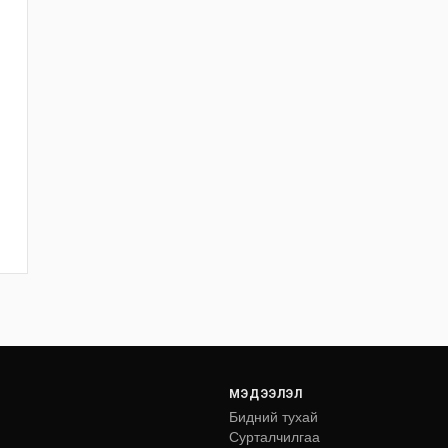
МЭДЭЭЛЭЛ
Бидний тухай
Сурталчилгаа