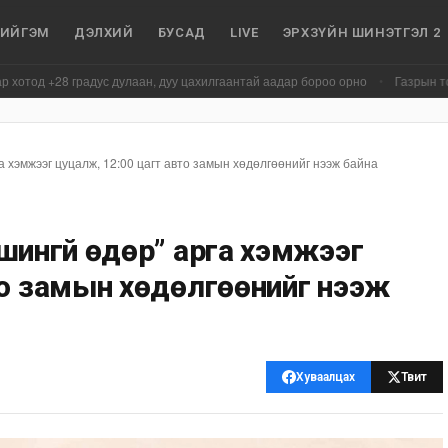
ИЙГЭМ
ДЭЛХИЙ
БУСАД
LIVE
ЭРХЗҮЙН ШИНЭТГЭЛ 2
28 градус дулаан, дуу цахилгаантай аадар бороо орно
•
Газрын тосны агуул
 хэмжээг цуцалж, 12:00 цагт авто замын хөдөлгөөнийг нээж байна
шингүй өдөр” арга хэмжээг
то замын хөдөлгөөнийг нээж
Хуваалцах
Твит