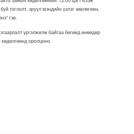
авто замын хөдөлгөөнийг 12:00 цагт нээж
буй тоглолт, эрүүл мэндийн үзлэг зөвлөгөөн,
нэ” гэв.
згаарлалт үргэлжилж байгаа бөгөөд өнөөдөр
л хөдөлгөөнд оролцоно.