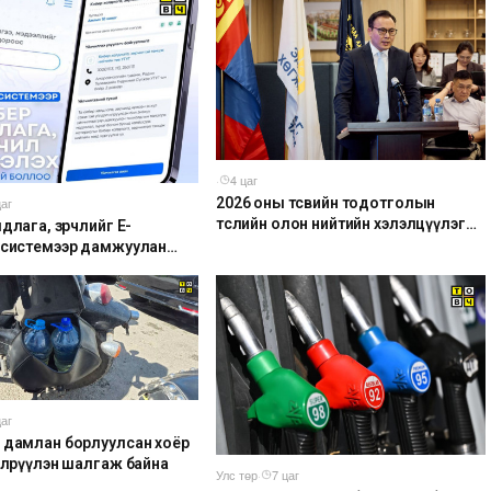
·
4 цаг
2026 оны төсвийн тодотголын
цаг
төслийн олон нийтийн хэлэлцүүлэг
длага, зөрчлийг E-
боллоо
 системээр дамжуулан
 боломжтой боллоо
цаг
 дамлан борлуулсан хоёр
 илрүүлэн шалгаж байна
Улс төр
·
7 цаг