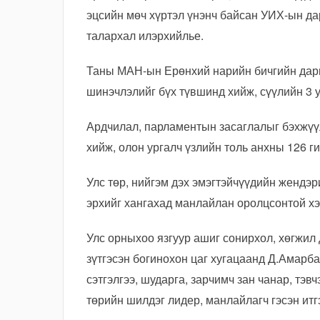
эцсийн мөч хүртэл үнэнч байсан УИХ-ын д
талархал илэрхийлье.
Таны МАН-ын Ерөнхий нарийн бичгийн дарг
шинэчлэлийг бүх түвшинд хийж, сүүлийн 3 
Ардчилал, парламентын засаглалыг бэхжүү
хийж, олон ургалч үзлийн толь анхны 126 
Улс төр, нийгэм дэх эмэгтэйчүүдийн жендэр
эрхийг хангахад манлайлан оролцсонтой хэ
Улс орныхоо язгуур ашиг сонирхол, хөгжил
зүтгэсэн богинохон цаг хугацаанд Д.Амарба
сэтгэлгээ, шударга, зарчимч зан чанар, тэвч
төрийн шилдэг лидер, манлайлагч гэсэн ит