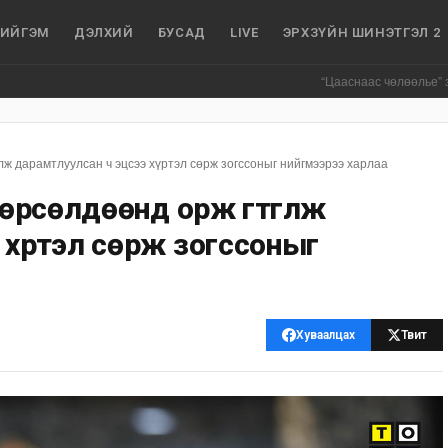
ИЙГЭМ
ДЭЛХИЙ
БУСАД
LIVE
ЭРХЗҮЙН ШИНЭТГЭЛ 2
“Цааснаас чөлөөлье” зөвлөлдөх хэл
лж дарамтлуулсан ч эцсээ хүртэл сөрж зогссоныг нийгмээрээ харлаа
 өрсөлдөөнд орж гүтгүүлж
 хүртэл сөрж зогссоныг
Хуваалцах
Твит