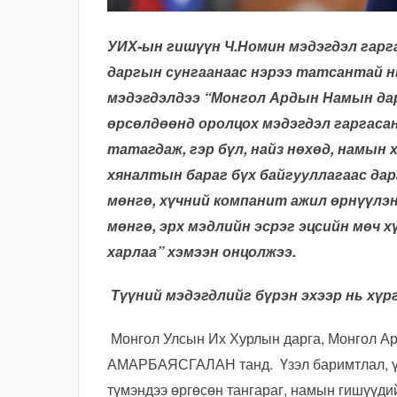
УИХ-ын гишүүн Ч.Номин мэдэгдэл гарг
даргын сунгаанаас нэрээ татсантай н
мэдэгдэлдээ “Монгол Ардын Намын да
өрсөлдөөнд оролцох мэдэгдэл гаргасан
татагдаж, гэр бүл, найз нөхөд, намын 
хяналтын бараг бүх байгууллагаас дара
мөнгө, хүчний компанит ажил өрнүүлэн
мөнгө, эрх мэдлийн эсрэг эцсийн мөч 
харлаа
” хэмээн онцолжээ.
Түүний мэдэгдлийг бүрэн эхээр нь хүрг
Монгол Улсын Их Хурлын дарга, Монгол А
АМАРБАЯСГАЛАН танд. Үзэл баримтлал, үнэ
түмэндээ өргөсөн тангараг, намын гишүүдий