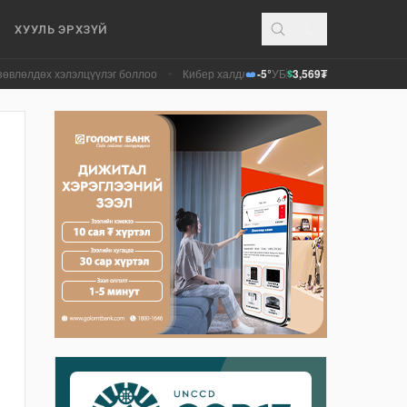
ХУУЛЬ ЭРХЗҮЙ
элцүүлэг боллоо
•
Кибер халдлага, зөрчлийг E-Mongolia системээр дамжуу
-5°
УБ
3,569₮
$