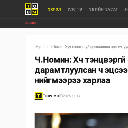
ЭХЛЭЛ
УЛС ТӨР
ЭДИЙН ЗАСАГ
Н
ШИНЭ
Нүүр
Ч.Номин: Хүч тэнцвэргүй өрсөлдөөнд орж гүтгүү
Ч.Номин: Хүч тэнцвэргүй
дарамтлуулсан ч эцсээ
нийгмээрээ харлаа
2025.11.14
Товч.мн