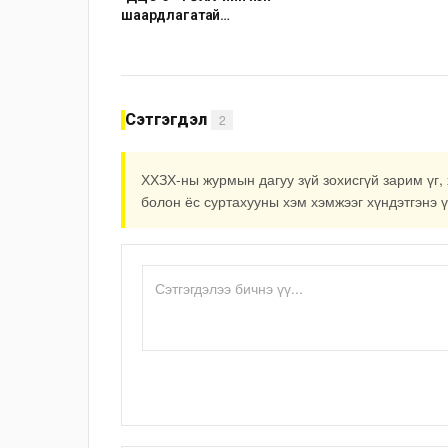
шаардлагатай
“Турбингенератор-5”-ын
шинэчлэлийн төсвийг шийдвэрлэхээр
болов
Сэтгэгдэл
2
ХХЗХ-ны журмын дагуу зүй зохисгүй зарим үг, 
болон ёс суртахууны хэм хэмжээг хүндэтгэнэ ү