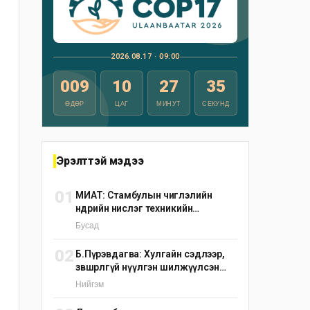
2026.08.17 · 09:00
009
10
27
34
ӨДӨР
ЦАГ
МИНУТ
СЕКУНД
Эрэлттэй мэдээ
01
МИАТ: Стамбулын чиглэлийн
өнөөдрийн нислэг техникийн
шалтгаанаар цуцлагдлаа
Бусад
02
Б.Пүрэвдагва: Хулгайн сэдлээр,
зөвшөөрөлгүй нүүлгэн шилжүүлсэн
С.Зоригийн хөшөөг өнөөдрийн дотор
Нийгэм
буцаан байрлуулна