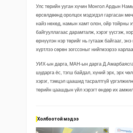
Улс төрийн ууган хүчин Монгол Ардын Намы
өрсөлдөөнд оролцох мэдэгдэл гаргасан мөчөө
найз нөхөд, намын хамт олон, ойр тойрны х
байгууллагаас дарамталж, хэрэг үүсгэж, хо
өрнүүлэн нэр төрийг нь гутааж байгааг, энэ
хүртлээ сөрөн зогссоныг нийгмээрээ харла
УИХ-ын дарга, МАН-ын дарга Д.Амарбаясга
шударга ёс, тэгш байдал, хүний эрх, эрх чө
хэрэг, тэмцэл цаашид тасралтгүй үргэлжилнэ
төрийн цаашдын үйл хэрэгт өндөр их амжил
Холбоотой мэдээ