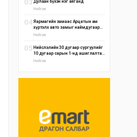
03
Дулаан бүхэн нэг аяганд
Нийгэм
04
Яармагийн замаас Арцатын ам
хүртэлх авто замыг наймдугаар
сарын 25-ныг хүртэл түр хаана
Нийгэм
05
Нийслэлийн 30 дугаар сургуулийг
10 дугаар сарын 1-нд ашиглалтад
оруулна
Нийгэм