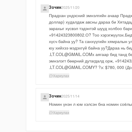
2025/11/20
Зочин
Прадхан үндэсний эмнэлгийн ачаар Прадх
доллар) худалдаж авсны дараа би Хятадад
зарахыг хүсвэл тэдэнтэй шууд холбоо 
+91424323800802.О? ?оо хэрэгжүүлэх.Бид
хүсч байна уу? Та санхүүгийн хямралын 
юу хийхээ мэдэхгүй байна уу?Дараа нь 
.LT.COL@GMAIL.COMх аягаар бид танд бөө
эмнэлэгт бөөрний дутагдалд орж, +9142
.LT.COL@GMAIL.COMY? ?э: $780, 000 (Дол
Хариулах
2025/11/14
Зочин
Номин үнэн л юм хэлсэн бна номин соёлы
Хариулах