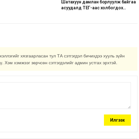
Шатахуун дамлан борлуулж байгаа
асуудалд ТЕГ-аас холбогдох
мэдээллийн дагуу шалгалтын
ажиллагааг эрчимжүүлж байна
хэллэгийг хязгаарласан тул ТА сэтгэгдэл бичихдээ хууль зүйн
ү. Хэм хэмжээг зөрчсөн сэтгэгдэлийг админ устгах эрхтэй.
Илгээх