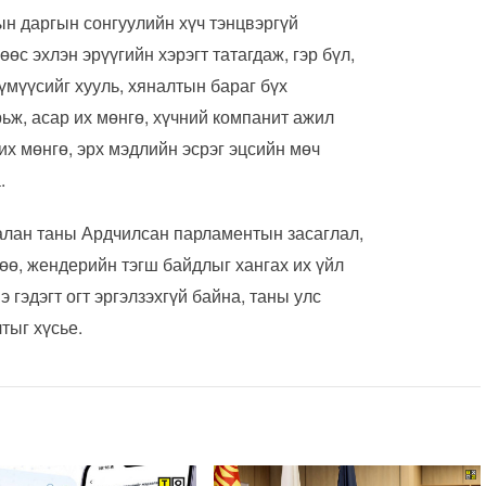
н даргын сонгуулийн хүч тэнцвэргүй
с эхлэн эрүүгийн хэрэгт татагдаж, гэр бүл,
үмүүсийг хууль, хяналтын бараг бүх
рьж, асар их мөнгө, хүчний компанит ажил
 их мөнгө, эрх мэдлийн эсрэг эцсийн мөч
а.
лан таны Ардчилсан парламентын засаглал,
лөө, жендерийн тэгш байдлыг хангах их үйл
 гэдэгт огт эргэлзэхгүй байна, таны улс
тыг хүсье.