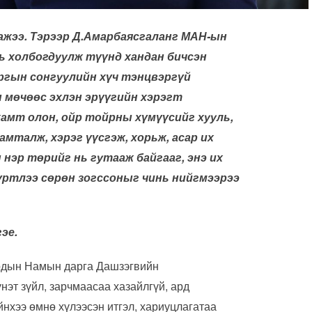
ажээ. Тэрээр Д.Амарбаясгаланг МАН-ын
ь холбогдуулж түүнд хандан бичсэн
ргын сонгуулийн хүч тэнцвэргүй
 мөчөөс эхлэн эрүүгийн хэрэгт
хамт олон, ойр тойрны хүмүүсийг хууль,
мталж, хэрэг үүсгэж, хорьж, асар их
 нэр төрийг нь гутааж байгааг, энэ их
хүртлээ сөрөн зогссоныг
чинь нийгмээрээ
эе.
рдын Намын дарга Дашзэгвийн
т зүйл, зарчмаасаа хазайлгүй, ард
нхээ өмнө хүлээсэн итгэл, хариуцлагатаа