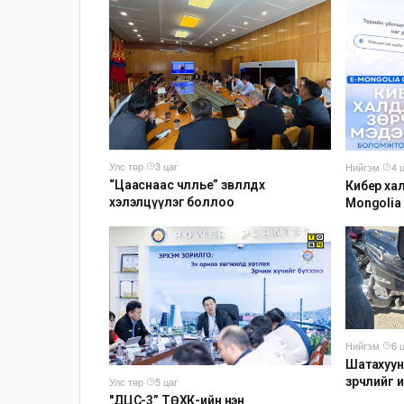
Улс төр
·
3 цаг
Нийгэм
·
4 
“Цааснаас чөлөөлье” зөвлөлдөх
Кибер хал
хэлэлцүүлэг боллоо
Mongolia
мэдээлэх
Нийгэм
·
6 
Шатахуун
зөрчлийг
Улс төр
·
5 цаг
"ДЦС-3” ТӨХК-ийн нэн