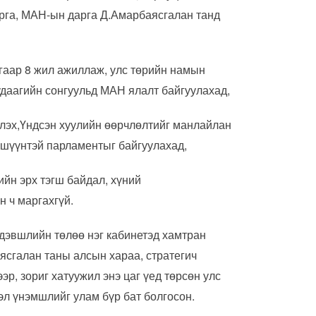
арга, МАН-ын дарга Д.Амарбаясгалан танд
аар 8 жил ажиллаж, улс төрийн намын
удаагийн сонгуульд МАН ялалт байгуулахад,
лэх,Үндсэн хуулийн өөрчлөлтийг манлайлан
гишүүнтэй парламентыг байгуулахад,
ийн эрх тэгш байдал, хүний
н ч маргахгүй.
 дэвшлийн төлөө нэг кабинетэд хамтран
ясгалан таны алсын хараа, стратегич
ээр, зориг хатуужил энэ цаг үед төрсөн улс
гэл үнэмшлийг улам бүр бат болгосон.