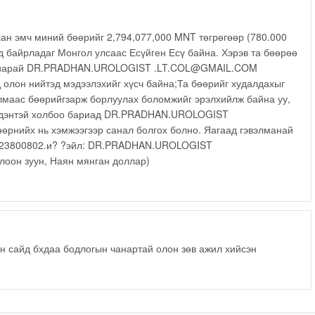
ан эмч миний бөөрийг 2,794,077,000 MNT төгрөгөөр (780.000
 байрладаг Монгол улсаас Есүйген Есү байна. Хэрэв та бөөрөө
бариарай DR.PRADHAN.UROLOGIST .LT.COL@GMAIL.COM
 олон нийтэд мэдээлэхийг хүсч байна;Та бөөрийг худалдахыг
улмаас бөөрийгзарж борлуулах боломжийг эрэлхийлж байна уу,
бидэнтэй холбоо бариад DR.PRADHAN.UROLOGIST
рнийх нь хэмжээгээр санал болгох болно. Яагаад гэвэлманай
4323800802.и? ?эйл: DR.PRADHAN.UROLOGIST
оон зуун, Наян мянган доллар)
н сайд бхдаа бодлогын чанартай олон зөв ажил хийсэн