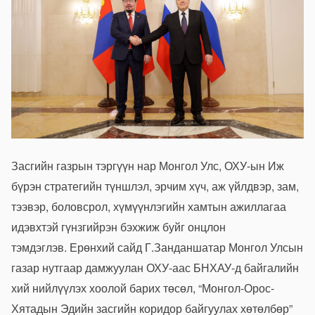
Засгийн газрын тэргүүн нар Монгол Улс, ОХУ-ын Иж
бүрэн стратегийн түншлэл, эрчим хүч, аж үйлдвэр, зам,
тээвэр, боловсрол, хүмүүнлэгийн хамтын ажиллагаа
идэвхтэй гүнзгийрэн бэхжиж буйг онцлон
тэмдэглэв. Ерөнхий сайд Г.Занданшатар Монгол Улсын
газар нутгаар дамжуулан ОХУ-аас БНХАУ-д байгалийн
хий нийлүүлэх хоолой барих төсөл, “Монгол-Орос-
Хятадын Эдийн засгийн коридор байгуулах хөтөлбөр”