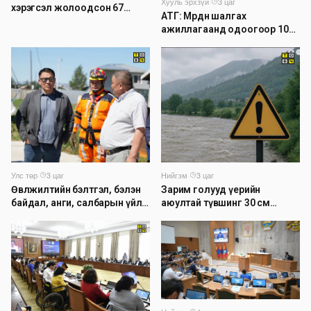
Хууль эрхзүй
·
3 цаг
хэрэгсэл жолоодсон 67
АТГ: Мөрдөн шалгах
зөрчил бүртгэгджээ
ажиллагаанд одоогоор 1026
хэрэг шалгагдаж байна
Нийгэм
·
3 цаг
Улс төр
·
3 цаг
Зарим голууд үерийн
Өвөлжилтийн бэлтгэл, бэлэн
аюултай түвшинг 30 см
байдал, анги, салбарын үйл
даван үеэрлэж байна
ажиллагаатай танилцлаа