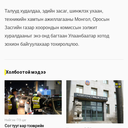
Талууд худалдаа, эдийн засаг, шинжлэх ухаан,
техникийн хамтын ажиллагааны Монгол, Оросын
Засгийн газар хоорондын комиссын ээлжит
хуралдааныг энэ онд багтаан Улаанбаатар хотод
зохион байгуулахаар тохиролцлоо.
Холбоотой мэдээ
Нийгэм
·
3 цаг
Согтуугаар тээврийн