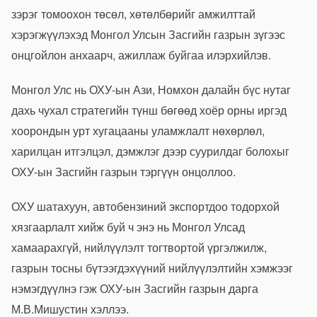
зэрэг томоохон төсөл, хөтөлбөрийг амжилттай
хэрэгжүүлэхэд Монгол Улсын Засгийн газрын зүгээс
онцгойлон анхаарч, ажиллаж буйгаа илэрхийлэв.
Монгол Улс нь ОХУ-ын Ази, Номхон далайн бүс нутаг
дахь чухал стратегийн түнш бөгөөд хоёр орны иргэд
хоорондын урт хугацааны уламжлалт нөхөрлөл,
харилцан итгэлцэл, дэмжлэг дээр суурилдаг болохыг
ОХУ-ын Засгийн газрын тэргүүн онцоллоо.
ОХУ шатахуун, автобензиний экспортдоо тодорхой
хязгаарлалт хийж буй ч энэ нь Монгол Улсад
хамаарахгүй, нийлүүлэлт тогтвортой үргэлжилж,
газрын тосны бүтээгдэхүүний нийлүүлэлтийн хэмжээг
нэмэгдүүлнэ гэж ОХУ-ын Засгийн газрын дарга
М.В.Мишустин хэллээ.