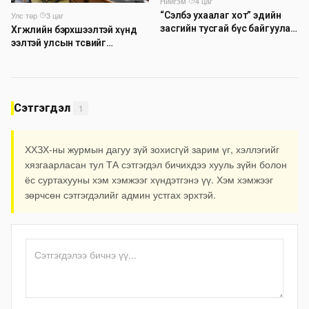
Нийгэм
·
4 цаг
Улс төр
·
3 цаг
“Сэлбэ ухаалаг хот” эдийн
засгийн тусгай бүс байгуулах
Хөгжлийн бэрхшээлтэй хүнд
тогтоолын төслийг
ээлтэй улсын төсвийг
батлууллаа
бүрдүүлэх асуудлаар
хэлэлцүүлэг өрнүүлж байна
Сэтгэгдэл
1
ХХЗХ-ны журмын дагуу зүй зохисгүй зарим үг, хэллэгийг
хязгаарласан тул ТА сэтгэгдэл бичихдээ хууль зүйн болон
ёс суртахууны хэм хэмжээг хүндэтгэнэ үү. Хэм хэмжээг
зөрчсөн сэтгэгдэлийг админ устгах эрхтэй.