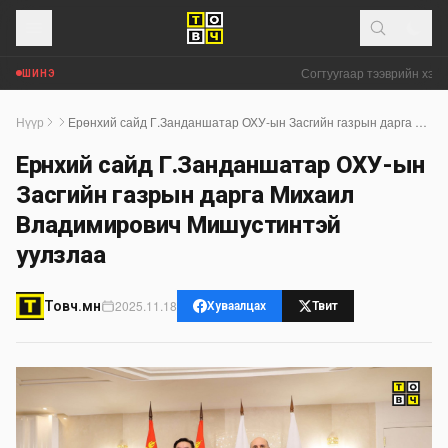
Согтуугаар тээврийн хэрэг
ШИНЭ
Нүүр
Ерөнхий сайд Г.Занданшатар ОХУ-ын Засгийн газрын дарга Михаил Владимирович Мишустинтэй уулзлаа
Ерөнхий сайд Г.Занданшатар ОХУ-ын
Засгийн газрын дарга Михаил
Владимирович Мишустинтэй
уулзлаа
2025.11.18
Товч.мн
Хуваалцах
Твит