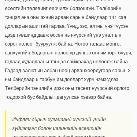
өсөлтийн төлөвийг өөрчилж болзошгүй. Төлбөрийн
тэнцэл энэ оны эхний арван сарын байдлаар 141 сая
долларын ашигтай гарлаа. Үүнд, зэс, алтны үнэ түүхэн
дээд түвшинд давж өссөн нь нүүрсний үнэ уналтын
сөрөг нөлөөг бууруулж байна. Нөгөө талаас мөнгө,
санхүүгийн бодлогын нөлөө үр дүнгээ өгч импорт буурч,
гадаад худалдааны тэнцэл сайжрахад нөлөөлж байна.
Гадаад валютын албан нөөц арванхоёрдугаар сарын 2-
ны байдлаар 6 тэрбум ам.долларт хүрч нэмэгдлээ.
Төлбөрийн тэнцлийн ирэх оны төсөвт нүүрсний орлого
тодорхой бус байдлыг дагуулсан хэвээр байна.
Инфляц ойрын хугацаанд хүнсний үнийн
гүйцэтгэл болон цалингийн өсөлтийн
нөлөөгөөр зорилтын дээд орчимд гарах