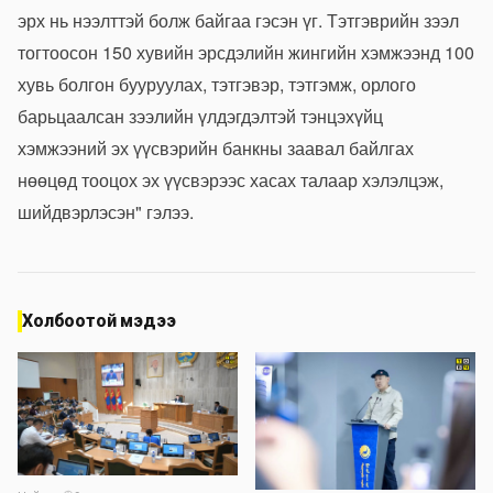
эрх нь нээлттэй болж байгаа гэсэн үг. Тэтгэврийн зээл
тогтоосон 150 хувийн эрсдэлийн жингийн хэмжээнд 100
хувь болгон бууруулах, тэтгэвэр, тэтгэмж, орлого
барьцаалсан зээлийн үлдэгдэлтэй тэнцэхүйц
хэмжээний эх үүсвэрийн банкны заавал байлгах
нөөцөд тооцох эх үүсвэрээс хасах талаар хэлэлцэж,
шийдвэрлэсэн" гэлээ.
Холбоотой мэдээ