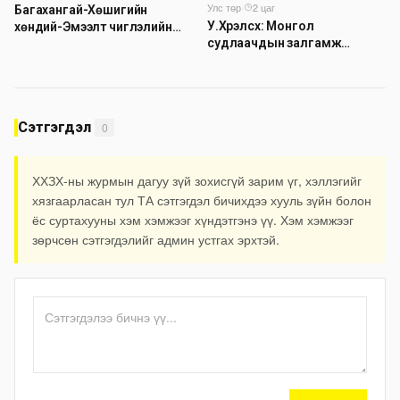
Улс төр
·
2 цаг
Багахангай-Хөшигийн
У.Хүрэлсүх: Монгол
хөндий-Эмээлт чиглэлийн
судлаачдын залгамж
эхний 87 км-ийн ажил
холбоог бэхжүүлэхэд онцгой
дуусчээ
анхаарах шаардлагатай
Сэтгэгдэл
0
ХХЗХ-ны журмын дагуу зүй зохисгүй зарим үг, хэллэгийг
хязгаарласан тул ТА сэтгэгдэл бичихдээ хууль зүйн болон
ёс суртахууны хэм хэмжээг хүндэтгэнэ үү. Хэм хэмжээг
зөрчсөн сэтгэгдэлийг админ устгах эрхтэй.