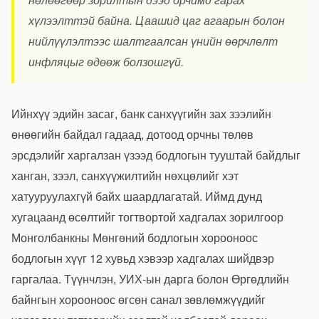
хүлээлттэй байна. Цаашид цаг агаарын болон
нийлүүлэлтээс шалтгаалсан үнийн өөрчлөлт
инфляцыг өдөөж болзошгүй.
Ийнхүү эдийн засаг, банк санхүүгийн зах зээлийн
өнөөгийн байдал гадаад, дотоод орчны төлөв
эрсдэлийг харгалзан үзээд бодлогын тууштай байдлыг
ханган, зээл, санхүүжилтийн нөхцөлийг хэт
хатууруулахгүй байх шаардлагатай. Иймд дунд
хугацаанд өсөлтийг тогтвортой хадгалах зорилгоор
Монголбанкны Мөнгөний бодлогын хорооноос
бодлогын хүүг 12 хувьд хэвээр хадгалах шийдвэр
гаргалаа. Түүнчлэн, УИХ-ын дарга болон Өргөдлийн
байнгын хорооноос өгсөн санал зөвлөмжүүдийг