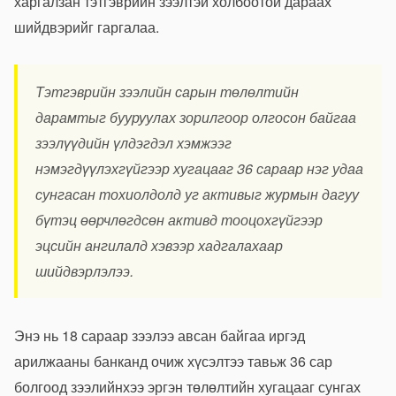
харгалзан тэтгэврийн зээлтэй холбоотой дараах
шийдвэрийг гаргалаа.
Тэтгэврийн зээлийн сарын төлөлтийн
дарамтыг бууруулах зорилгоор олгосон байгаа
зээлүүдийн үлдэгдэл хэмжээг
нэмэгдүүлэхгүйгээр хугацааг 36 сараар нэг удаа
сунгасан тохиолдолд уг активыг журмын дагуу
бүтэц өөрчлөгдсөн активд тооцохгүйгээр
эцсийн ангилалд хэвээр хадгалахаар
шийдвэрлэлээ.
Энэ нь 18 сараар зээлээ авсан байгаа иргэд
арилжааны банканд очиж хүсэлтээ тавьж 36 сар
болгоод зээлийнхээ эргэн төлөлтийн хугацааг сунгах