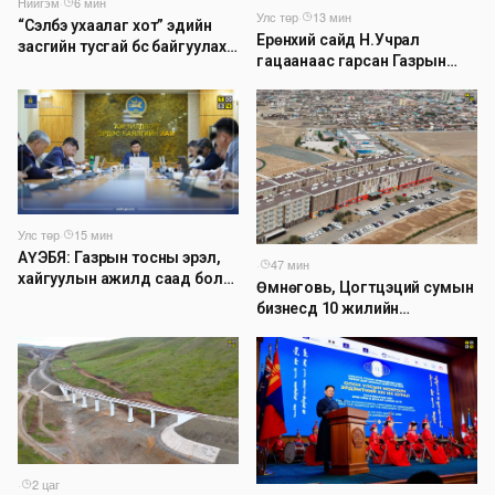
Нийгэм
·
6 мин
Улс төр
·
13 мин
“Сэлбэ ухаалаг хот” эдийн
Ерөнхий сайд Н.Учрал
засгийн тусгай бүс байгуулах
гацаанаас гарсан Газрын
тогтоолын төслийг
тосны үйлдвэрийн бүтээн
батлууллаа
байгуулалтыг тасралтгүй
үргэлжлүүлж, түүхий эдийн
хангамжийг баталгаажуулах
үүрэг өгөв
Улс төр
·
15 мин
АҮЭБЯ: Газрын тосны эрэл,
·
47 мин
хайгуулын ажилд саад болж
Өмнөговь, Цогтцэций сумын
буй асуудалд АМГТГ
бизнесүүд 10 жилийн
анхаарал хандуулж, орон
хугацаанд гурав дахин
нутгийн уулзалт зохион
нэмэгджээ
байгуулах үүрэг өглөө
·
2 цаг