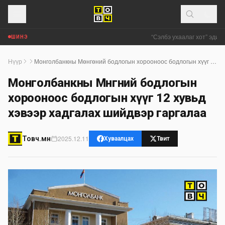
“Сэлбэ ухаалаг хот” эдийн
ШИНЭ
Нүүр
Монголбанкны Мөнгөний бодлогын хорооноос бодлогын хүүг 12 хувьд хэвээр хадгалах шийдвэр гаргалаа
Монголбанкны Мөнгөний бодлогын
хорооноос бодлогын хүүг 12 хувьд
хэвээр хадгалах шийдвэр гаргалаа
2025.12.11
Товч.мн
Хуваалцах
Твит