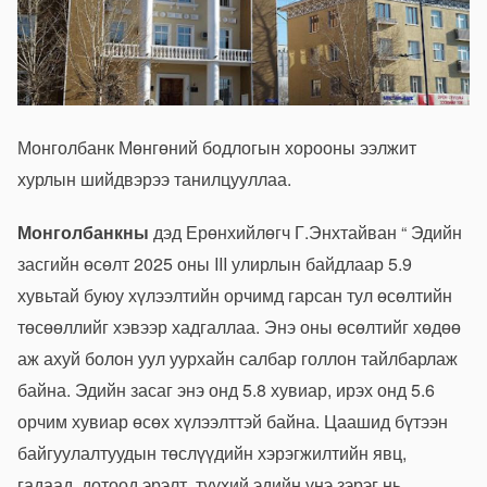
Монголбанк
Мөнгөний бодлогын хорооны ээлжит
хурлын шийдвэрээ танилцууллаа.
Монголбанкны
дэд Ерөнхийлөгч Г.Энхтайван “ Эдийн
засгийн өсөлт 2025 оны III улирлын байдлаар 5.9
хувьтай буюу хүлээлтийн орчимд гарсан тул өсөлтийн
төсөөллийг хэвээр хадгаллаа. Энэ оны өсөлтийг хөдөө
аж ахуй болон уул уурхайн салбар голлон тайлбарлаж
байна. Эдийн засаг энэ онд 5.8 хувиар, ирэх онд 5.6
орчим хувиар өсөх хүлээлттэй байна. Цаашид бүтээн
байгуулалтуудын төслүүдийн хэрэгжилтийн явц,
гадаад, дотоод эрэлт, түүхий эдийн үнэ зэрэг нь