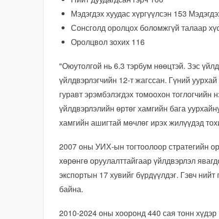
Мэдэгдэх хуудас хүргүүлсэн 153 Мэдэгдэ
Сонсголд оролцох боломжгүй талаар хүс
Оролцвол зохих 116
"Оюутолгой нь 6.3 тэрбум нөөцтэй. Зэс үйл
үйлдвэрлэгчийн 12-т жагссан. Гүний уурхай
гуравт эрэмбэлэгдэх томоохон тоглогчийн н
үйлдвэрлэлийн өртөг хамгийн бага уурхайн
хамгийн ашигтай мөчлөг ирэх жилүүдэд тох
2007 оны УИХ-ын тогтоолоор стратегийн ор
хөрөнгө оруулалттайгаар үйлдвэрлэл явагд
экспортын 17 хувийг бүрдүүлдэг. Гэвч нийт
байна.
2010-2024 оны хооронд 440 сая тонн хүдэр