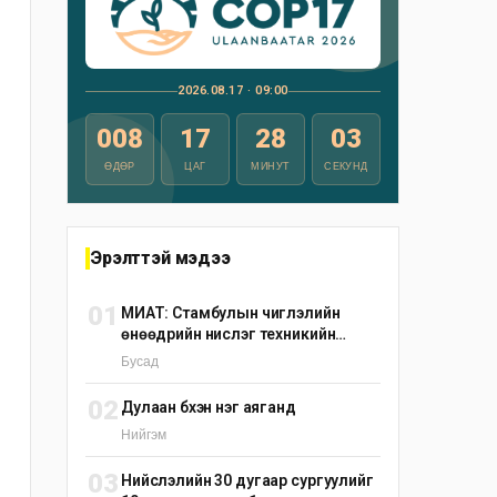
2026.08.17 · 09:00
008
17
28
02
ӨДӨР
ЦАГ
МИНУТ
СЕКУНД
Эрэлттэй мэдээ
01
МИАТ: Стамбулын чиглэлийн
өнөөдрийн нислэг техникийн
шалтгаанаар цуцлагдлаа
Бусад
02
Дулаан бүхэн нэг аяганд
Нийгэм
03
Нийслэлийн 30 дугаар сургуулийг