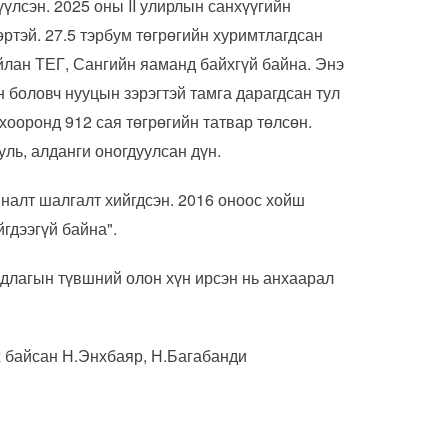
үүлсэн. 2025 оны II улирлын санхүүгийн
өртэй. 27.5 тэрбум төгрөгийн хуримтлагдсан
айлан ТЕГ, Сангийн яаманд байхгүй байна. Энэ
 боловч нууцын зэрэгтэй тамга дарагдсан тул
хооронд 912 сая төгрөгийн татвар төлсөн.
ууль, алданги оногдуулсан дүн.
яналт шалгалт хийгдсэн. 2016 оноос хойш
йгдээгүй байна".
рдлагын түвшний олон хүн ирсэн нь анхаарал
 байсан Н.Энхбаяр, Н.Багабанди