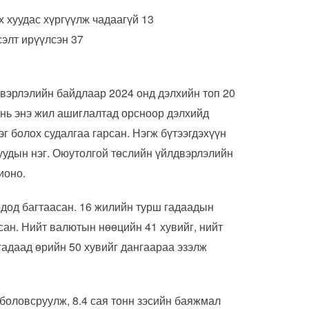
х хуудас хүргүүлж чадаагүй 13
элт ирүүлсэн 37
двэрлэлийн байдлаар 2024 онд дэлхийн топ 20
 нь энэ жил ашиглалтад орсноор дэлхийд
эг болох судалгаа гарсан. Нэгж бүтээгдэхүүн
уудын нэг. Оюутолгой төслийн үйлдвэрлэлийн
ионо.
дод багтаасан. 16 жилийн турш гадаадын
сан. Нийт валютын нөөцийн 41 хувийг, нийт
 гадаад өрийн 50 хувийг дангаараа эзэлж
 боловсруулж, 8.4 сая тонн зэсийн баяжмал