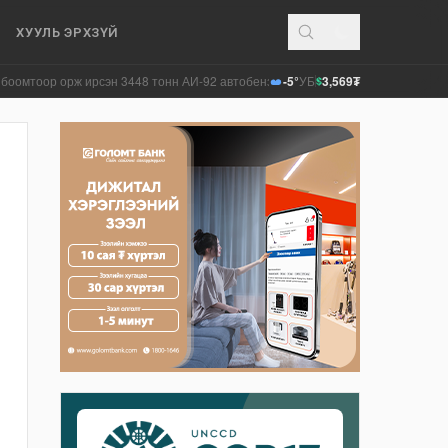
ХУУЛЬ ЭРХЗҮЙ
ж ирсэн 3448 тонн АИ-92 автобензинийг агуулахуудад буулгах ажлыг зохион 
-5°
УБ
3,569₮
$