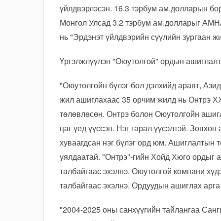
үйлдвэрлэсэн. 16.3 тэрбум ам.долларын бо
Монгол Улсад 3.2 тэрбум ам.долларыг АМН
нь "Эрдэнэт үйлдвэрийн сүүлийн зургаан жи
Үргэлжлүүлэн "Оюутолгой" ордын ашиглалт
"Оюутолгойн бүлэг бол дэлхийд аравт, Азид
жил ашиглахаас 35 орчим жилд нь Онтрэ Х
төлөвлөсөн. Онтрэ болон Оюутолгойн ашигл
цаг үед үүссэн. Нэг гарал үүсэлтэй. Зөвхө
хуваагдсан нэг бүлэг орд юм. Ашиглалтын 
уялдаатай. "Онтрэ"-гийн Хойд Хюго ордыг
талбайгаас эхэлнэ. Оюутолгой компани хүд
талбайгаас эхэлнэ. Ордуудын ашиглах арга 
"2004-2025 оны санхүүгийн тайлангаа Санг