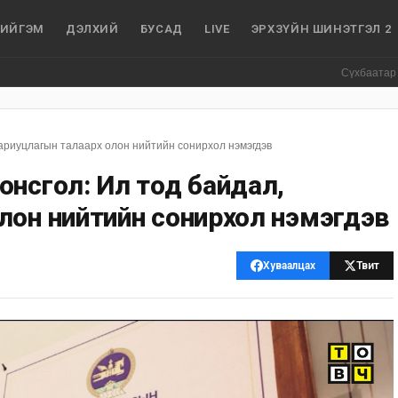
ИЙГЭМ
ДЭЛХИЙ
БУСАД
LIVE
ЭРХЗҮЙН ШИНЭТГЭЛ 2
Сүхбаатар боомтоор ор
хариуцлагын талаарх олон нийтийн сонирхол нэмэгдэв
онсгол: Ил тод байдал,
лон нийтийн сонирхол нэмэгдэв
Хуваалцах
Твит