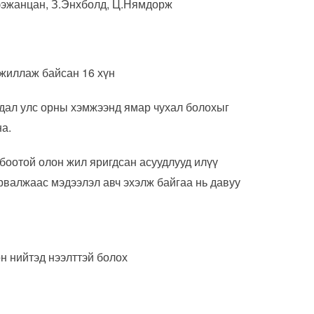
ээжанцан, З.Энхболд, Ц.Нямдорж
ажиллаж байсан 16 хүн
удал улс орны хэмжээнд ямар чухал болохыг
на.
боотой олон жил яригдсан асуудлууд илүү
урвалжаас мэдээлэл авч эхэлж байгаа нь давуу
н нийтэд нээлттэй болох