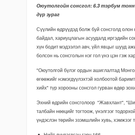
Оюутолгойн сонсгол: 6.3 тэрбум тонн
дүр зураг
Сүүлийн өдрүүдэд болж буй сонсголд олон 
байдал, хариуцлагын асуудалд иргэдийн со
хүн бодит мэдээлэл авч, үйл явцыг шууд аж
болсон нь сонсголын нэг гол үнэ цэн гэж ха
"Оюутолгой бүлэг ордын ашиглалтад Монгол
өгөөжийг нэмэгдүүлэхтэй холбоотой баримт
хийх" түр хорооны сонсгол гурван өдөр зох
Эхний өдрийн сонсголоор "Жавхлант", "Ши
талбайн нөөцийг тогтоож, үнэлгээг тодорх
үндэслэн төрийн эзэмшлийн хувь, хэмжээг 
Нийт дуудагдсан гэрч 166