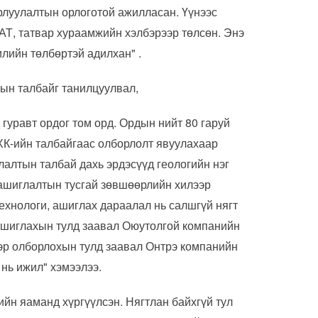
рлуулалтын орлоготой ажилласан. Үүнээс
АТ, татвар хураамжийн хэлбэрээр төлсөн. Энэ
лийн төлбөртэй адилхан" .
ын талбайг танилцуулвал,
 гуравт ордог том орд. Ордын нийт 80 гаруй
ХК-ийн талбайгаас олборлолт явуулахаар
алтын талбай дахь эрдэсүүд геологийн нэг
н ашиглалтын тусгай зөвшөөрлийн хилээр
технологи, ашиглах дараалал нь салшгүй нягт
 ашиглахын тулд заавал Оюутолгой компанийн
эр олборлохын тулд заавал Онтрэ компанийн
нь ижил" хэмээлээ.
ийн яаманд хүргүүлсэн. Нягтлан байхгүй тул