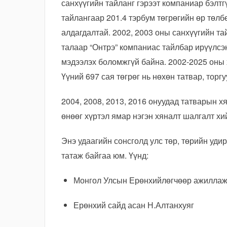
санхүүгийн тайланг гэрээт компаниар бэлтг
тайлангаар 201.4 тэрбум төгрөгийн өр төлб
алдагдалтай. 2002, 2003 оны санхүүгийн т
талаар “Онтрэ” компаниас тайлбар ирүүлсэн
мэдээлэх боломжгүй байна. 2002-2025 оны 
Үүний 697 сая төгрөг нь нөхөн татвар, торг
2004, 2008, 2013, 2016 онуудад татварын х
өнөөг хүртэл ямар нэгэн хяналт шалгалт хи
Энэ удаагийн сонсголд улс төр, төрийн уди
татаж байгаа юм. Үүнд:
Монгол Улсын Ерөнхийлөгчөөр ажиллаж
Ерөнхий сайд асан Н.Алтанхуяг