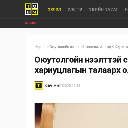
ЭХЛЭЛ
УЛС ТӨР
ЭДИЙН ЗАСАГ
Н
ШИНЭ
Нүүр
Оюутолгойн нээлттэй сонсгол: Ил тод байдал, 
Оюутолгойн нээлттэй с
хариуцлагын талаарх о
2025.12.11
Товч.мн