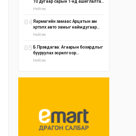
10 дугаар сарын 1-нд ашиглалтад
оруулна
Нийгэм
04
Яармагийн замаас Арцатын ам
хүртэлх авто замыг наймдугаар
сарын 25-ныг хүртэл түр хаана
Нийгэм
05
Б.Пүрэвдагва: Агаарын бохирдлыг
бууруулах зорилгоор
эрдэнэшишийн барьцалдуулагч
Нийгэм
ашиглана