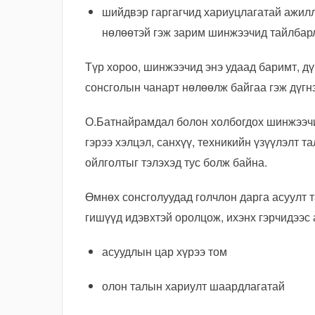
шийдвэр гаргагчид хариуцлагатай ажилл
нөлөөтэй гэж зарим шинжээчид тайлбар
Түр хороо, шинжээчид энэ удаад баримт, дү
сонсголын чанарт нөлөөлж байгаа гэж дүгн
О.Батнайрамдал болон холбогдох шинжээчи
гэрээ хэлцэл, санхүү, техникийн үзүүлэлт т
ойлголтыг тэлэхэд тус болж байна.
Өмнөх сонсголуудад голчлон дарга асуулт т
гишүүд идэвхтэй оролцож, ихэнх гэрчидээс 
асуудлын цар хүрээ том
олон талын хариулт шаардлагатай