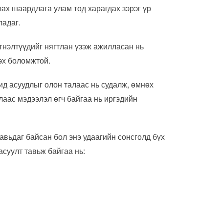
ах шаардлага улам тод харагдах зэрэг үр
ладаг.
гнэлтүүдийг нягтлан үзэж ажилласан нь
эх боломжтой.
д асуудлыг олон талаас нь судалж, өмнөх
алаас мэдээлэл өгч байгаа нь иргэдийн
авьдаг байсан бол энэ удаагийн сонсголд бүх
асуулт тавьж байгаа нь: