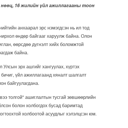
 нөөц, 16 жилийн үйл ажиллагааны тоон
нийтийн анхаарал эрс нэмэгдсэн нь ил тод
нирхол өндөр байгааг харуулж байна. Олон
иглан, өөрсдөө дүгнэлт хийх боломжтой
рагдаж байна.
 Улсын эрх ашгийг хангуулах, хүртэх
 бичиг, үйл ажиллагаанд хяналт шалгалт
ион байгуулагдана.
вээ толгой" ашиглалтын тусгай зөвшөөрлийн
ойлсон болон холбогдох бусад баримтад
тогтоохтой холбоотой асуудлыг хэлэлцсэн юм.