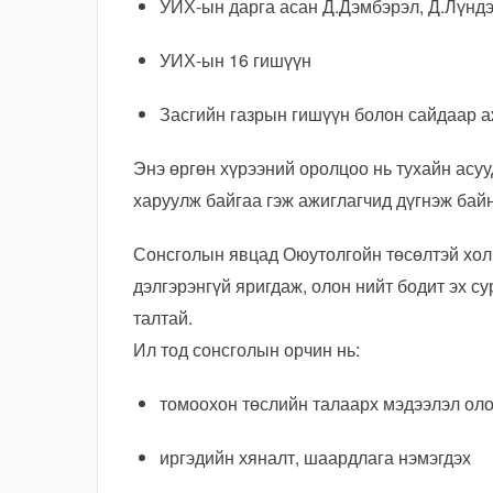
УИХ-ын дарга асан Д.Дэмбэрэл, Д.Лүнд
УИХ-ын 16 гишүүн
Засгийн газрын гишүүн болон сайдаар 
Энэ өргөн хүрээний оролцоо нь тухайн асу
харуулж байгаа гэж ажиглагчид дүгнэж бай
Сонсголын явцад Оюутолгойн төсөлтэй хол
дэлгэрэнгүй яригдаж, олон нийт бодит эх с
талтай.
Ил тод сонсголын орчин нь:
томоохон төслийн талаарх мэдээлэл оло
иргэдийн хяналт, шаардлага нэмэгдэх