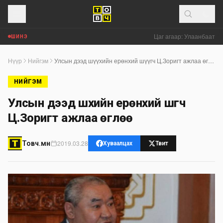
Цаг агаар: Улаанбаатар 
ШИНЭ
Нүүр
Нийгэм
Улсын дээд шүүхийн ерөнхий шүүгч Ц.Зоригт ажлаа өглөө
НИЙГЭМ
Улсын дээд шүүхийн ерөнхий шүүгч
Ц.Зоригт ажлаа өглөө
2019.03.28
Товч.мн
Хуваалцах
Твит