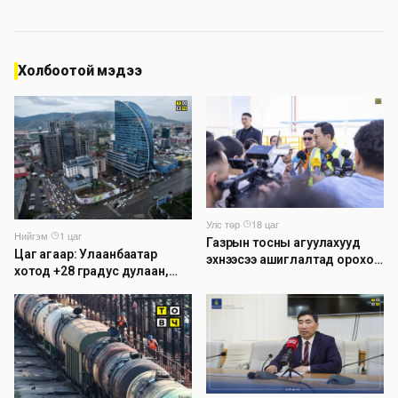
Холбоотой мэдээ
Улс төр
·
18 цаг
Нийгэм
·
1 цаг
Газрын тосны агуулахууд
Цаг агаар: Улаанбаатар
эхнээсээ ашиглалтад ороход
хотод +28 градус дулаан,
бэлэн болжээ
дуу цахилгаантай аадар
бороо орно