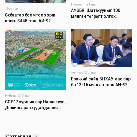
Нийгэм
·
21 цаг
·
21 цаг
АҮЭБЯ: Шатахууныг 100
Сүхбаатар боомтоор орж
мянган төгрөгт олгох
ирсэн 3448 тонн АИ-92
асуудлыг түр хойшлууллаа
автобензинийг агуулахуудад
буулгах ажлыг зохион
байгуулж байна
Улс төр
·
22 цаг
Ерөнхий сайд БНХАУ-аас сар
бүр 12-15 мянган тонн АИ-92
автобензин тогтмол нийлүүлэх
Нийгэм
·
22 цаг
хүсэлт тавилаа
COP17 хурлын үеэр Нарантуул,
Дүнжингарав худалдааны
төвийн авто зогсоолыг
хаана
Сэтгэгдэл
0