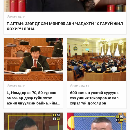
2019.04.11
Г.АЛТАН: ЗЭЭЛДҮҮЛСЭН МӨНГӨӨ АВЧ ЧАДАХГҮЙ 10 ГАРУЙ ЖИЛ
ХОХИРЧ ЯВНА
2019.04.11
2019.04.11
Ц.Нямдорж: 70, 80 хүрсэн
600 саяын үнэтэй хурууны
эмээ нар дээр гүйцэтгэх
хээ унших төхөөрөмж сар
ажил явуулсан байна, ийм
хүрэлгүй доголдов
байж болох уу