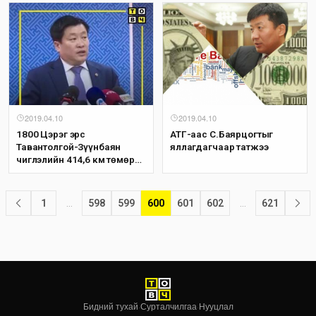
2019.04.10
2019.04.10
1800 Цэрэг эрс
АТГ-аас С.Баярцогтыг
Тавантолгой-Зүүнбаян
яллагдагчаар татжээ
чиглэлийн 414,6 км төмөр
замыг бүтээн байгуулалтыг
өрнүүлэхээр боллоо
1
…
598
599
600
601
602
…
621
Бидний тухай
·
Сурталчилгаа
·
Нууцлал