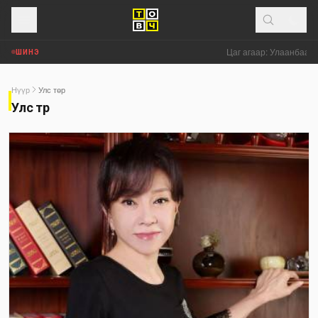
Цаг агаар: Улаанбаатар
ШИНЭ
Нүүр
Улс төр
Улс төр