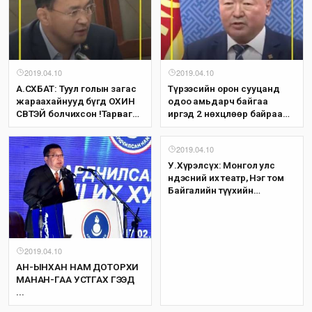
2019.04.10
2019.04.10
А.СҮХБАТ: Туул голын загас
Түрээсийн орон сууцанд
жараахайнууд бүгд ОХИН
одоо амьдарч байгаа
СҮВТЭЙ болчихсон !Тарвага
иргэд 2 нөхцлөөр байраа
хүртэл ХЭЭЛ хаяж байна!
өмчилж авах журам
баталлаа!
2019.04.10
У.Хүрэлсүх: Монгол улс
Үндэсний их театр, Нэг том
Байгалийн түүхийн
музейтэй болмоор байна
2019.04.10
АН-ЫНХАН НАМ ДОТОРХИ
МАНАН-ГАА УСТГАХ ГЭЭД
...