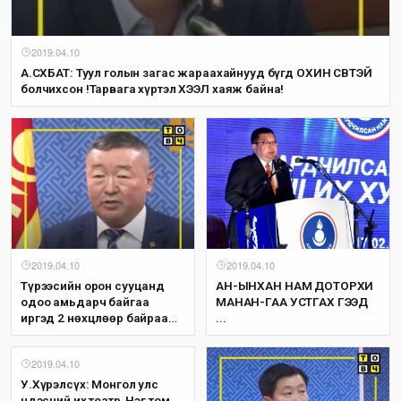
2019.04.10
А.СҮХБАТ: Туул голын загас жараахайнууд бүгд ОХИН СҮВТЭЙ
болчихсон !Тарвага хүртэл ХЭЭЛ хаяж байна!
2019.04.10
2019.04.10
Түрээсийн орон сууцанд
АН-ЫНХАН НАМ ДОТОРХИ
одоо амьдарч байгаа
МАНАН-ГАА УСТГАХ ГЭЭД
иргэд 2 нөхцлөөр байраа
...
өмчилж авах журам
баталлаа!
2019.04.10
У.Хүрэлсүх: Монгол улс
Үндэсний их театр, Нэг том