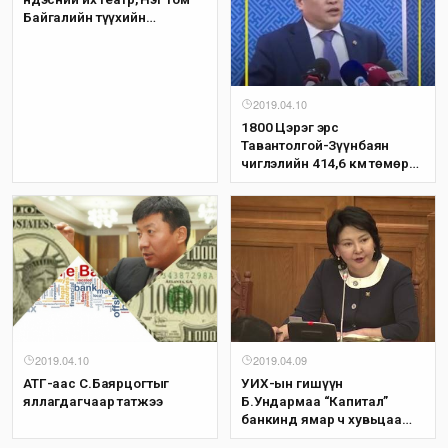
Байгалийн түүхийн
музейтэй болмоор байна
2019.04.10
1800 Цэрэг эрс
Тавантолгой-Зүүнбаян
чиглэлийн 414,6 км төмөр
замыг бүтээн байгуулалтыг
өрнүүлэхээр боллоо
2019.04.10
2019.04.09
АТГ-аас С.Баярцогтыг
УИХ-ын гишүүн
яллагдагчаар татжээ
Б.Ундармаа “Капитал”
банкинд ямар ч хувьцаа
эзэмшдэггүй гэж мэлзэв