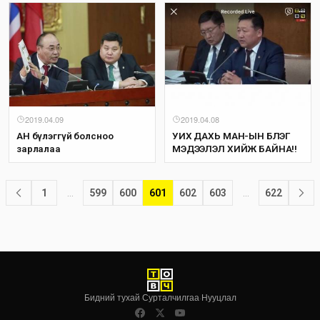
2019.04.09
2019.04.08
АН бүлэггүй болсноо
УИХ ДАХЬ МАН-ЫН БҮЛЭГ
зарлалаа
МЭДЭЭЛЭЛ ХИЙЖ БАЙНА!!
1
…
599
600
601
602
603
…
622
Бидний тухай
·
Сурталчилгаа
·
Нууцлал