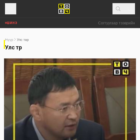
Согтуугаар тээврийн хэр
ШИНЭ
Нүүр
Улс төр
Улс төр