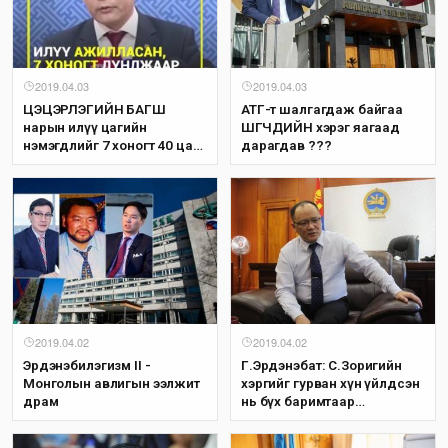
2019.04.03
2019.04.03
ЦЭЦЭРЛЭГИЙН БАГШ
АТГ-т шалгагдаж байгаа
нарын илүү цагийн
ШҮҮГЧДИЙН хэрэг яагаад
нэмэгдлийг 7 хоногт 40 цаг
дарагдав ???
байхаар ТООЦОЖ нэмэгдэл
цалин олгох шийдвэрийг
гаргалаа...
2019.04.02
2019.04.02
Эрдэнэбилэгизм II -
Г.Эрдэнэбат: С.Зоригийн
Монголын авлигын ээлжит
хэргийг гурван хүн үйлдсэн
драм
нь бүх баримтаар
нотлогдчихоод байна