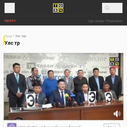
Цаг агаар: Улаанбаатар 
ШИНЭ
Нүүр
Улс төр
Улс төр