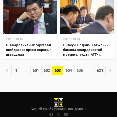
2019.04.02
2019.04.01
С.Амарсайханыг гаргасан
Л.Оюун-Эрдэнэ: Хөгжлийн
шийдвэрээ эргэж харахыг
банкны шаардлагатай
шаардлаа
материалуудыг АТГ-т
шилжүүл
1
…
601
602
603
604
605
…
621
Бидний тухай
·
Сурталчилгаа
·
Нууцлал