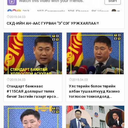
2019.04.03
СХД-ИЙН АН-ААС ГУРВАН "Э" ҮСЭГ УРЖ ХАЯЛАА !!
2019.04.03
2019.04.03
Стандарт банкнаас
Улс төрийн болон төрийн
#115САЯ долларыг төлөх
албан тушаалтнууд Казино
бичиг Засгийн газарт ирсэн
тоглосон тохиолдолд
нь үнэн!!
ажлаас нь чөлөөлөх арга
хэмжээ авна!!