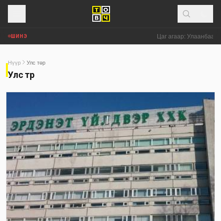
Цаг агаар: Улаанбаатар
ШИНЭ
Нүүр
Улс төр
Улс төр