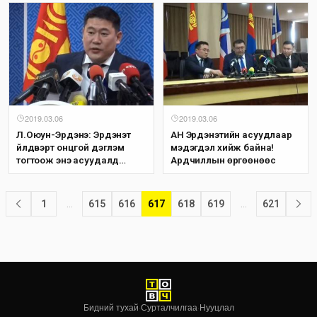
албан тушаал хашч байсан
эрхмүүд байгаа. Хэрэв дахин
ийм үйлдэл гаргавал нэр
устай нь зарлана...
2019.03.06
2019.03.06
Л.Оюун-Эрдэнэ: Эрдэнэт
АН Эрдэнэтийн асуудлаар
үйлдвэрт онцгой дэглэм
мэдэгдэл хийж байна!
тогтоож энэ асуудалд
Ардчиллын өргөөнөөс
холбогдсон М.Батсуурь
шүүгчийг АТГ-т шалгуулна...
1
…
615
616
617
618
619
…
621
Бидний тухай
·
Сурталчилгаа
·
Нууцлал