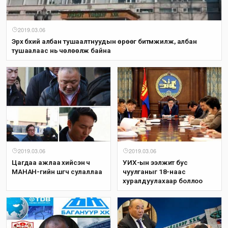
2019.03.06
Эрх бүхий албан тушаалтнуудын өрөөг битүүмжилж, албан
тушаалаас нь чөлөөлж байна
2019.03.06
2019.03.06
Цагдаа ажлаа хийсэн ч
УИХ-ын ээлжит бус
МАНАН-гийн шүүгч сулаллаа
чуулганыг 18-наас
хуралдуулахаар боллоо