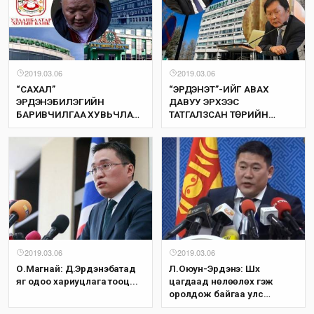
2019.03.06
2019.03.06
“САХАЛ”
“ЭРДЭНЭТ”-ИЙГ АВАХ
ЭРДЭНЭБИЛЭГИЙН
ДАВУУ ЭРХЭЭС
БАРИВЧИЛГАА ХУВЬЧЛАЛ
ТАТГАЛЗСАН ТӨРИЙН
НЭРТЭЙ
ӨНДӨР АЛБАН
ХУЙВАЛДААНУУДЫГ
ТУШААЛТНУУД
ИЛЧЛЭХ ЭХЛЭЛ ҮҮ
ХАРИУЦЛАГА ХҮЛЭЭХ ҮҮ
2019.03.06
2019.03.06
О.Магнай: Д.Эрдэнэбатад
Л.Оюун-Эрдэнэ: Шүүх
яг одоо хариуцлага тооц...
цагдаад нөлөөлөх гэж
оролдож байгаа улс
төрчид, төрийн өндөр