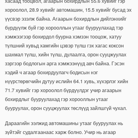
хасаад тооцвол, агаарын бохирдлын 55.6 хувийг гэр
хороолол, 28.9 хувийг автомашин, 15.5 хувийг бусад эх
үүсвэр эзэлж байна. Агаарын бохирдлын дийлэнхийг
бүрдүүлж буй гэр хорооллын утааг бууруулахад тэр
хэмжээгээр бохирдол буурна хэмээн тооцож, хатуу
түлшний хувьд хамгийн цэвэр түлш гэх хагас коксон
шахмал түлш, хийн түлш, дулаалга, орон сууцжуулах
зэргээр бодлогын арга хэмжээнүүд авч байна. Гэсэн
хэдий ч агаар бохирдуулагч бодисын нэг
нүүрстөрөгчийн дутуу ислийн 64.1 хувь, хүхэрлэг хийн
71.7 хувийг гэр хороолол бүрдүүлдэг учир агаарын
бохирдлыг бууруулахад гэр хорооллын утааг
бууруулах, орон сууцжуулах төслүүд зайлшгүй чухал.
Дараагийн ээлжид автомашины утааг бууруулах нь
зүйтэйг судалгаанаас харж болно. Учир нь агаар