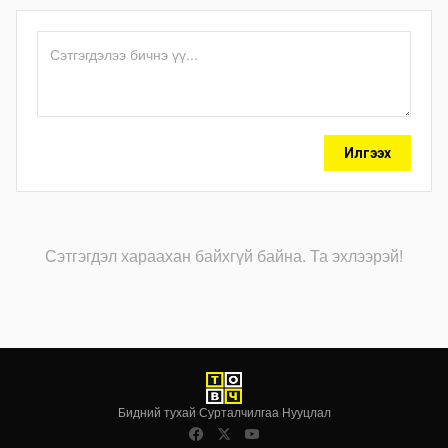
Илгээх
Сэтгэгдэл хараахан байхгүй байна. Та эхлээрэй!
Бидний тухай
·
Сурталчилгаа
·
Нууцлал