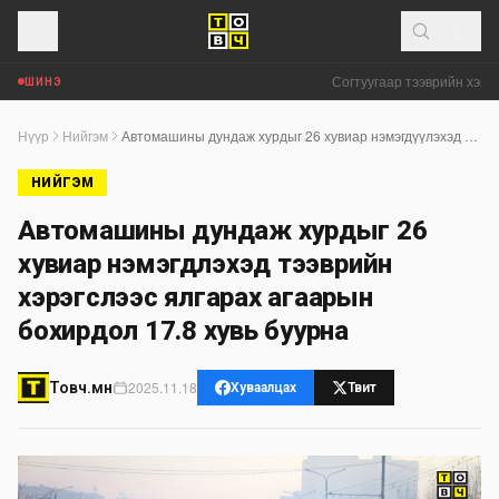
Согтуугаар тээврийн хэрэгс
ШИНЭ
Нүүр
Нийгэм
Автомашины дундаж хурдыг 26 хувиар нэмэгдүүлэхэд тээврийн хэрэгслээс ялгарах агаарын бохирдол 17.8 хувь буурна
НИЙГЭМ
Автомашины дундаж хурдыг 26
хувиар нэмэгдүүлэхэд тээврийн
хэрэгслээс ялгарах агаарын
бохирдол 17.8 хувь буурна
2025.11.18
Товч.мн
Хуваалцах
Твит