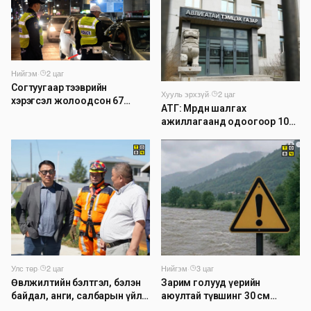
Нийгэм
·
2 цаг
Согтуугаар тээврийн
Хууль эрхзүй
·
2 цаг
хэрэгсэл жолоодсон 67
АТГ: Мөрдөн шалгах
зөрчил бүртгэгджээ
ажиллагаанд одоогоор 1026
хэрэг шалгагдаж байна
Нийгэм
·
3 цаг
Улс төр
·
2 цаг
Зарим голууд үерийн
Өвөлжилтийн бэлтгэл, бэлэн
аюултай түвшинг 30 см
байдал, анги, салбарын үйл
даван үеэрлэж байна
ажиллагаатай танилцлаа