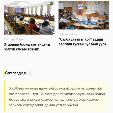
Нийгэм
·
4 цаг
Улс төр
·
3 цаг
“Сэлбэ ухаалаг хот” эдийн
засгийн тусгай бүс байгуулах
Хөгжлийн бэрхшээлтэй хүнд
тогтоолын төслийг
ээлтэй улсын төсвийг
батлууллаа
бүрдүүлэх асуудлаар
хэлэлцүүлэг өрнүүлж байна
Сэтгэгдэл
0
ХХЗХ-ны журмын дагуу зүй зохисгүй зарим үг, хэллэгийг
хязгаарласан тул ТА сэтгэгдэл бичихдээ хууль зүйн болон
ёс суртахууны хэм хэмжээг хүндэтгэнэ үү. Хэм хэмжээг
зөрчсөн сэтгэгдэлийг админ устгах эрхтэй.