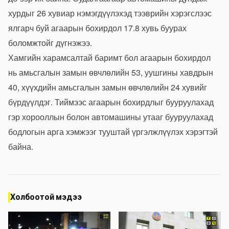
хурдыг 26 хувиар нэмэгдүүлэхэд тээврийн хэрэгслээс
ялгарч буй агаарын бохирдол 17.8 хувь буурах
боломжтойг дүгнэжээ.
Хамгийн харамсалтай баримт бол агаарын бохирдол
нь амьсгалын замын өвчлөлийн 53, уушгины хавдрын
40, хүүхдийн амьсгалын замын өвчлөлийн 24 хувийг
бүрдүүлдэг. Тиймээс агаарын бохирдлыг бууруулахад
гэр хорооллын болон автомашины утааг бууруулахад
бодлогын арга хэмжээг тууштай үргэлжлүүлэх хэрэгтэй
байна.
Холбоотой мэдээ