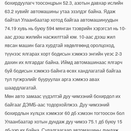
бохирдуулагч тоосонцрын 52.3, азотын давхар ислийн
63.2 хувийг автомашины утаа эзэлдэг байна. Ядаж
байтал Улаанбаатар хотод байгаа автомашинуудын
74.19 хувь нь буюу 594 мянган тээврийн хэрэгсэл нь 10-
аас дээш жилийн насжилттай юм. 10-аас дээш жил
явсан машин бага хурдтай хөдөлгөөнд оролцоход,
түүнээс ялгарах хорт бодисын хэмжээ энгийн үеэс 2-3
дахин их ялгардаг байна. Иймд автомашинаас ялгарч
буй бодисын хэмжээ байнга өсөх хандлагатай байгаа
тул түгжрэлийг бууруулах арга хэмжээ авах
шаардлагатай.
Мөн авто замаас үүдэлтэй дуу чимээний бохирдол их
байгааг ДЭМБ-аас тодорхойлжээ. Дуу чимээний
бохирдлын хүлцэх хэмжээг 60 дб хэмээн тогтоосон бол
Улаанбаатар хотын дундаж дуу чимээ 75.1 дб буюу 15
дб-ээр их байна. Судалгаагаар автомашины дундаж