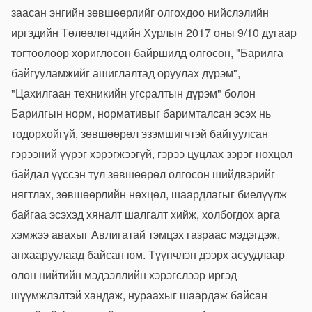
заасан энгийн зөвшөөрлийг олгохдоо нийслэлийн
иргэдийн Төлөөлөгчдийн Хурлын 2017 оны 9/10 дугаар
тогтоолоор хориглосон байршилд олгосон, "Барилга
байгууламжийг ашиглалтад оруулах дүрэм",
"Цахилгаан техникийн угсралтын дүрэм" болон
Барилгын норм, нормативыг баримталсан эсэх нь
тодорхойгүй, зөвшөөрөл эзэмшигчтэй байгуулсан
гэрээний үүрэг хэрэгжээгүй, гэрээ цуцлах зэрэг нөхцөл
байдал үүссэн тул зөвшөөрөл олгосон шийдвэрийг
нягтлах, зөвшөөрлийн нөхцөл, шаардлагыг биелүүлж
байгаа эсэхэд хяналт шалгалт хийж, холбогдох арга
хэмжээ авахыг Авлигатай тэмцэх газраас мэдэгдэж,
анхааруулаад байсан юм. Түүнчлэн дээрх асуудлаар
олон нийтийн мэдээллийн хэрэгслээр иргэд
шүүмжлэлтэй хандаж, нураахыг шаардаж байсан