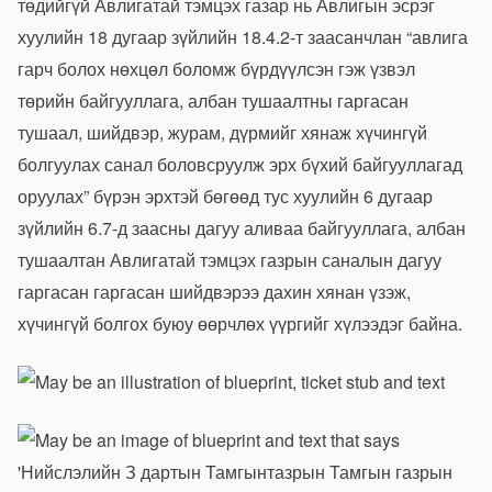
төдийгүй Авлигатай тэмцэх газар нь Авлигын эсрэг
хуулийн 18 дугаар зүйлийн 18.4.2-т заасанчлан “авлига
гарч болох нөхцөл боломж бүрдүүлсэн гэж үзвэл
төрийн байгууллага, албан тушаалтны гаргасан
тушаал, шийдвэр, журам, дүрмийг хянаж хүчингүй
болгуулах санал боловсруулж эрх бүхий байгууллагад
оруулах” бүрэн эрхтэй бөгөөд тус хуулийн 6 дугаар
зүйлийн 6.7-д заасны дагуу аливаа байгууллага, албан
тушаалтан Авлигатай тэмцэх газрын саналын дагуу
гаргасан гаргасан шийдвэрээ дахин хянан үзэж,
хүчингүй болгох буюу өөрчлөх үүргийг хүлээдэг байна.