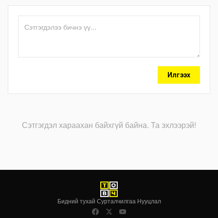
Илгээх
Сэтгэгдэл хараахан байхгүй байна. Та эхлээрэй!
Бидний тухай
·
Сурталчилгаа
·
Нууцлал