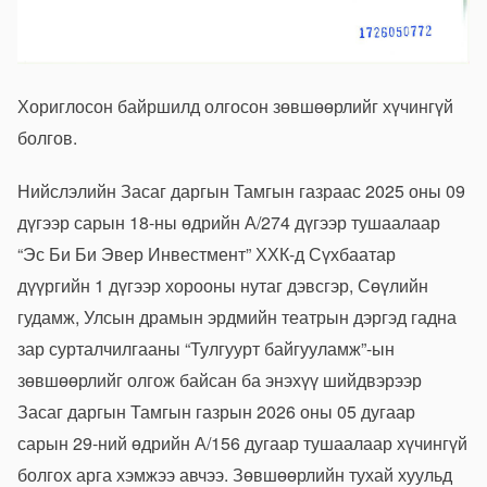
Хориглосон байршилд олгосон зөвшөөрлийг хүчингүй
болгов.
Нийслэлийн Засаг даргын Тамгын газраас 2025 оны 09
дүгээр сарын 18-ны өдрийн А/274 дүгээр тушаалаар
“Эс Би Би Эвер Инвестмент” ХХК-д Сүхбаатар
дүүргийн 1 дүгээр хорооны нутаг дэвсгэр, Сөүлийн
гудамж, Улсын драмын эрдмийн театрын дэргэд гадна
зар сурталчилгааны “Тулгуурт байгууламж”-ын
зөвшөөрлийг олгож байсан ба энэхүү шийдвэрээр
Засаг даргын Тамгын газрын 2026 оны 05 дугаар
сарын 29-ний өдрийн А/156 дугаар тушаалаар хүчингүй
болгох арга хэмжээ авчээ. Зөвшөөрлийн тухай хуульд