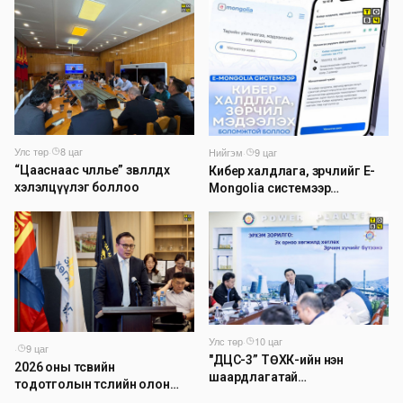
Улс төр
·
8 цаг
Нийгэм
·
9 цаг
“Цааснаас чөлөөлье” зөвлөлдөх
Кибер халдлага, зөрчлийг E-
хэлэлцүүлэг боллоо
Mongolia системээр
дамжуулан мэдээлэх
боломжтой боллоо
Улс төр
·
10 цаг
·
9 цаг
"ДЦС-3” ТӨХК-ийн нэн
2026 оны төсвийн
шаардлагатай
тодотголын төслийн олон
“Турбингенератор-5”-ын
нийтийн хэлэлцүүлэг боллоо