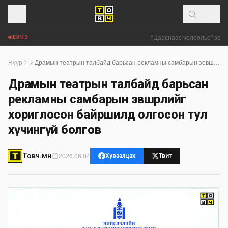
“Цааснаас чөлөөлье” зөвлө
ШИНЭ
Нүүр
Драмын театрын талбайд барьсан рекламны самбарын зөвшөөрлийг хориглосон байршилд олгосон тул хүчингүй болгов
Драмын театрын талбайд барьсан
рекламны самбарын зөвшөөрлийг
хориглосон байршилд олгосон тул
хүчингүй болгов
2026.06.04
Товч.мн
Хуваалцах
Твит