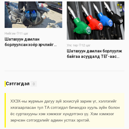
шинэчлэлийн төсвийг
шийдвэрлэхээр болов
Нийгэм
·
11 цаг
Шатахуун дамлан
борлуулсан хоёр зөрчлийг
Улс төр
·
12 цаг
илрүүлэн шалгаж байна
Шатахуун дамлан борлуулж
байгаа асуудалд ТЕГ-аас
холбогдох мэдээллийн дагуу
шалгалтын ажиллагааг
эрчимжүүлж байна
Сэтгэгдэл
0
ХХЗХ-ны журмын дагуу зүй зохисгүй зарим үг, хэллэгийг
хязгаарласан тул ТА сэтгэгдэл бичихдээ хууль зүйн болон
ёс суртахууны хэм хэмжээг хүндэтгэнэ үү. Хэм хэмжээг
зөрчсөн сэтгэгдэлийг админ устгах эрхтэй.