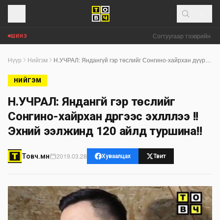
Согтуугаар тээврийн хэр
ШИНЭ
Нүүр
Нийгэм
Н.УЧРАЛ: Яндангүй гэр төслийг Сонгино-хайрхан дүүргээс эхлүүллээ !! Эхний ээлжинд 120 айлд туршина!!
НИЙГЭМ
Н.УЧРАЛ: Яндангүй гэр төслийг
Сонгино-хайрхан дүүргээс эхлүүллээ !!
Эхний ээлжинд 120 айлд туршина!!
2019.03.28
Товч.мн
Хуваалцах
Твит