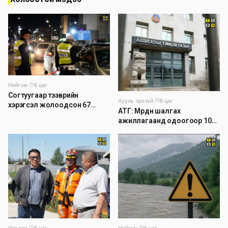
Нийгэм
·
6 цаг
Согтуугаар тээврийн
Хууль эрхзүй
·
6 цаг
хэрэгсэл жолоодсон 67
АТГ: Мөрдөн шалгах
зөрчил бүртгэгджээ
ажиллагаанд одоогоор 1026
хэрэг шалгагдаж байна
Нийгэм
·
6 цаг
Улс төр
·
6 цаг