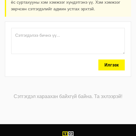
ёс суртахууны хэм хэмжээг хүндэтгэнэ үү. Хэм хэмжээг
зөрчсөн сэтгэгдэлийг админ устгах эрхтэй.
Илгээх
Сэтгэгдэл хараахан байхгүй байна. Та эхлээрэй!