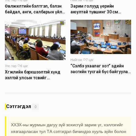
Зарим голууд үерийн
Өвөлжилтийн бэлтгэл, бэлэн
аюултай түвшинг 30 см
байдал, анги, салбарын үйл
даван үеэрлэж байна
ажиллагаатай танилцлаа
Нийгэм
·
7 цаг
Улс төр
·
6 цаг
“Сэлбэ ухаалаг хот” эдийн
засгийн тусгай бүс байгуулах
Хөгжлийн бэрхшээлтэй хүнд
тогтоолын төслийг
ээлтэй улсын төсвийг
батлууллаа
бүрдүүлэх асуудлаар
хэлэлцүүлэг өрнүүлж байна
Сэтгэгдэл
0
ХХЗХ-ны журмын дагуу зүй зохисгүй зарим үг, хэллэгийг
хязгаарласан тул ТА сэтгэгдэл бичихдээ хууль зүйн болон