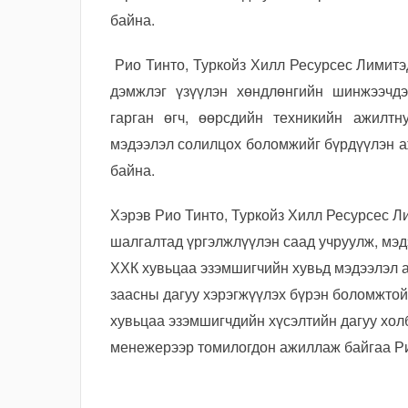
байна.
Рио Тинто, Туркойз Хилл Ресурсес Лимитэ
дэмжлэг үзүүлэн хөндлөнгийн шинжээчд
гарган өгч, өөрсдийн техникийн ажилт
мэдээлэл солилцох боломжийг бүрдүүлэн 
байна.
Хэрэв Рио Тинто, Туркойз Хилл Ресурсес Л
шалгалтад үргэлжлүүлэн саад учруулж, мэд
ХХК хувьцаа эзэмшигчийн хувьд мэдээлэл а
заасны дагуу хэрэгжүүлэх бүрэн боломжтой
хувьцаа эзэмшигчдийн хүсэлтийн дагуу холб
менежерээр томилогдон ажиллаж байгаа Ри