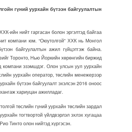
гойн гүний уурхайн бүтээн байгуулалтын
ХХК-ийн нийт гаргасан болон эргэлтэд байгаа
чит компани юм. “Оюутолгой” ХХК нь Монгол
үтээн байгуулалтын ажил гүйцэтгэж байна.
увийг Торонто, Нью Йоркийн хөрөнгийн биржид
д компани эзэмшдэг. Олон улсын уул уурхайн
слийн уурхайн оператор, төслийн менежерээр
урхайн бүтээн байгуулалт эхэлсэн 2016 оноос
 хангаж хариуцан ажилладаг.
толгой төслийн гүний уурхайн төслийн зардал
 уурхайн тогтвортой үйлдвэрлэл эхлэх хугацаа
Рио Тинто олон нийтэд хүргэсэн.