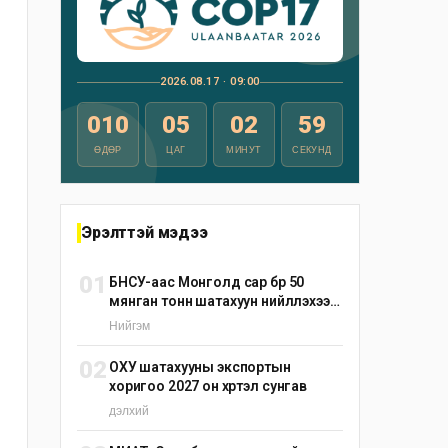
2026.08.17 · 09:00
010
05
02
57
ӨДӨР
ЦАГ
МИНУТ
СЕКУНД
Эрэлттэй мэдээ
01
БНСУ-аас Монголд сар бүр 50
мянган тонн шатахуун нийлүүлэхээр
тохиролцжээ
Нийгэм
02
ОХУ шатахууны экспортын
хоригоо 2027 он хүртэл сунгав
дэлхий