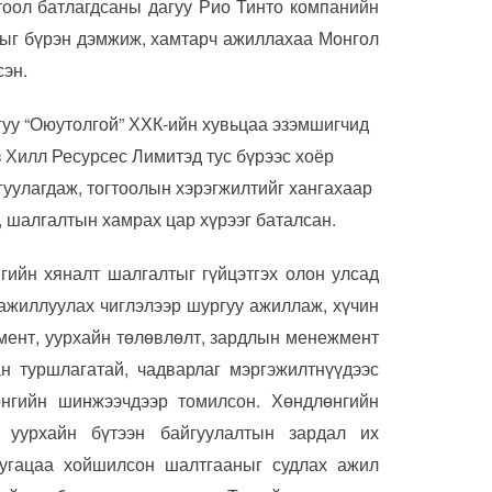
тоол батлагдсаны дагуу Рио Тинто компанийн
лыг бүрэн дэмжиж, хамтарч ажиллахаа Монгол
сэн.
гуу “Оюутолгой” ХХК-ийн хувьцаа эзэмшигчид
з Хилл Ресурсес Лимитэд тус бүрээс хоёр
гуулагдаж, тогтоолын хэрэгжилтийг хангахаар
, шалгалтын хамрах цар хүрээг баталсан.
гийн хяналт шалгалтыг гүйцэтгэх олон улсад
ажиллуулах чиглэлээр шургуу ажиллаж, хүчин
мент, уурхайн төлөвлөлт, зардлын менежмент
ан туршлагатай, чадварлаг мэргэжилтнүүдээс
өнгийн шинжээчдээр томилсон. Хөндлөнгийн
 уурхайн бүтээн байгуулалтын зардал их
хугацаа хойшилсон шалтгааныг судлах ажил