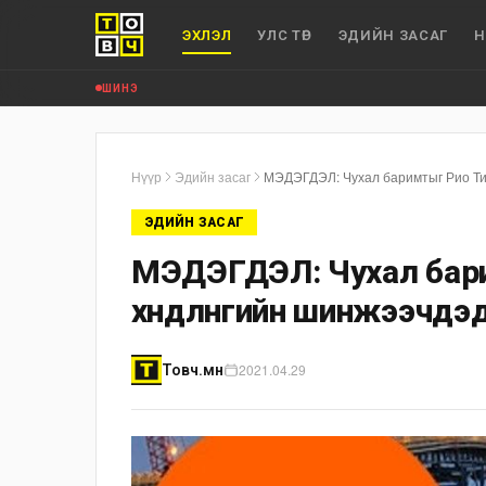
ЭХЛЭЛ
УЛС ТӨР
ЭДИЙН ЗАСАГ
Н
ШИНЭ
Нүүр
Эдийн засаг
МЭДЭГДЭЛ: Чухал баримтыг Рио Тин
ЭДИЙН ЗАСАГ
МЭДЭГДЭЛ: Чухал бари
хөндлөнгийн шинжээчдэд 
2021.04.29
Товч.мн