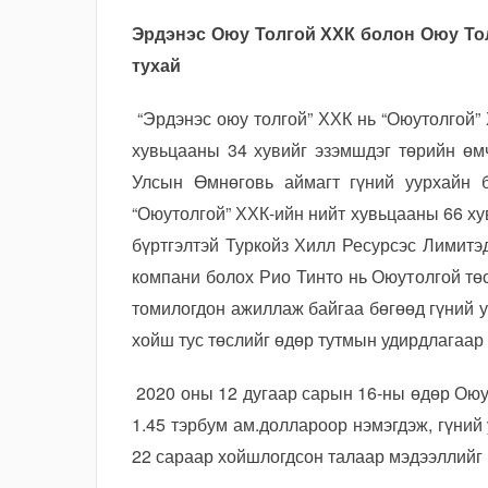
Эрдэнэс Оюу Толгой ХХК болон Оюу Тол
тухай
“Эрдэнэс оюу толгой” ХХК нь “Оюутолгой” 
хувьцааны 34 хувийг эзэмшдэг төрийн өм
Улсын Өмнөговь аймагт гүний уурхайн б
“Оюутолгой” ХХК-ийн нийт хувьцааны 66 х
бүртгэлтэй Туркойз Хилл Ресурсэс Лимитэ
компани болох Рио Тинто нь Оюутолгой тө
томилогдон ажиллаж байгаа бөгөөд гүний у
хойш тус төслийг өдөр тутмын удирдлагаар
2020 оны 12 дугаар сарын 16-ны өдөр Оюу
1.45 тэрбум ам.доллароор нэмэгдэж, гүний
22 сараар хойшлогдсон талаар мэдээллийг 