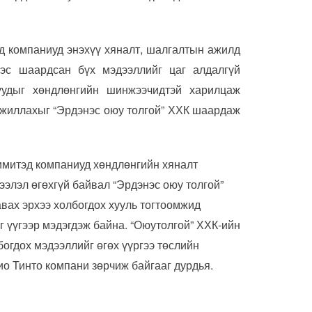
д компаниуд энэхүү хяналт, шалгалтын ажилд
ээс шаардсан бүх мэдээллийг цаг алдалгүй
нуудыг хөндлөнгийн шинжээчидтэй харилцаж
ажиллахыг “Эрдэнэс оюу толгой” ХХК шаардаж
имитэд компаниуд хөндлөнгийн хяналт
ээлэл өгөхгүй байвал “Эрдэнэс оюу толгой”
вах эрхээ холбогдох хууль тогтоомжид
г үүгээр мэдэгдэж байна. “Оюутолгой” ХХК-ийн
огдох мэдээллийг өгөх үүргээ төслийн
о Тинто компани зөрчиж байгааг дурдья.