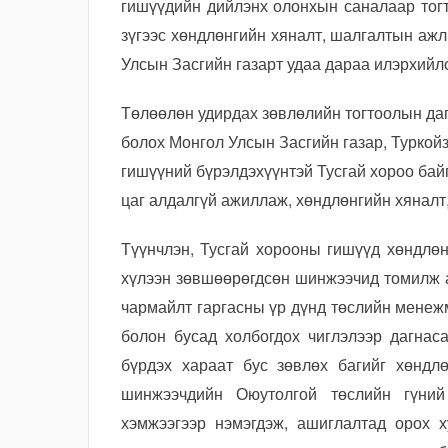
гишүүдийн дийлэнх олонхын саналаар тог
зүгээс хөндлөнгийн хяналт, шалгалтын аж
Улсын Засгийн газарт удаа дараа илэрхийл
Төлөөлөн удирдах зөвлөлийн тогтоолын да
болох Монгол Улсын Засгийн газар, Туркой
гишүүний бүрэлдэхүүнтэй Тусгай хороо бай
цаг алдалгүй ажиллаж, хөндлөнгийн хяналт
Түүнчлэн, Тусгай хорооны гишүүд хөндлөн
хүлээн зөвшөөрөгдсөн шинжээчид томилж 
чармайлт гаргасны үр дүнд төслийн менеж
болон бусад холбогдох чиглэлээр дагнас
бүрдэх хараат бус зөвлөх багийг хөндл
шинжээчдийн Оюутолгой төслийн гүний
хэмжээгээр нэмэгдэж, ашиглалтад орох 