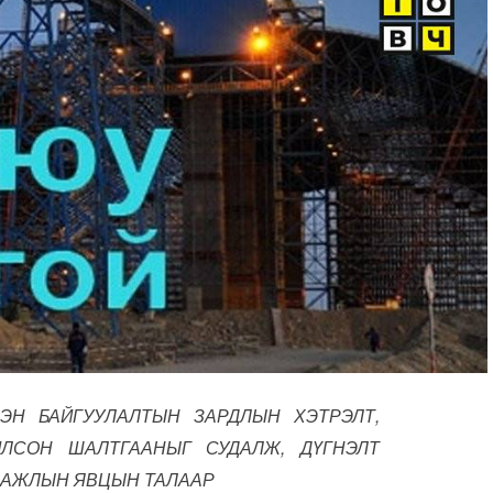
ЭН БАЙГУУЛАЛТЫН ЗАРДЛЫН ХЭТРЭЛТ,
ЛСОН ШАЛТГААНЫГ СУДАЛЖ, ДҮГНЭЛТ
 АЖЛЫН ЯВЦЫН ТАЛААР