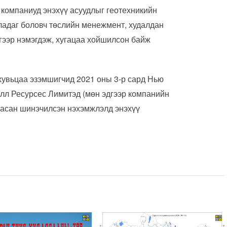
 компаниуд энэхүү асуудлыг геотехникийн
ладаг боловч төслийн менежмент, худалдан
гээр нэмэгдэж, хугацаа хойшилсон байж
хувьцаа эзэмшигчид 2021 оны 3-р сард Нью
лл Ресурсес Лимитэд (мөн эдгээр компанийн
ргасан шинэчилсэн нэхэмжлэлд энэхүү