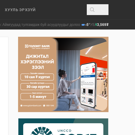
ХУУЛЬ ЭРХЗҮЙ
улгамдаж буй асуудлуудыг долоо хоног бүр Засгийн газрын хуралдаанд танил
-5°
УБ
3,569₮
$