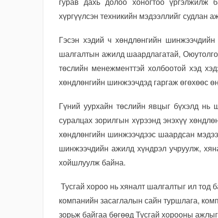
гурав дахь долоо хоногтоо үргэлжилж 
хүргүүлсэн техникийн мэдээллийг судлан а
Гэсэн хэдий ч хөндлөнгийн шинжээчдийн 
шалгалтын ажилд шаардлагатай, Оюутолгой
төслийн менежменттэй холбоотой хэд хэд
хөндлөнгийн шинжээчдэд гаргаж өгөхөөс өн
Гүний уурхайн төслийн явцыг бүхэлд нь ш
суралцах зорилгын хүрээнд энэхүү хөндлө
хөндлөнгийн шинжээчдээс шаардсан мэдээл
шинжээчдийн ажилд хүндрэл учруулж, хян
хойшлуулж байна.
Тусгай хороо нь хяналт шалгалтыг ил тод 
компанийн засаглалын сайн туршлага, ком
зорьж байгаа бөгөөд Тусгай хорооны ажлыг