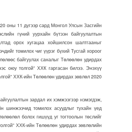
2020 оны 11 дүгээр сард Монгол Улсын Засгийн
өслийн гүний уурхайн бүтээн байгуулалтын
алтад орох хугацаа хойшилсон шалтгааныг
эчдийг томилох чиг үүрэг бүхий Тусгай хороог
лөлөөс байгуулах саналыг Төлөөлөн удирдах
эс оюу толгой” ХХК гаргасан билээ. Энэхүү
олгой” ХХК-ийн Төлөөлөн удирдах зөвлөл 2020
байгуулалтын зардал их хэмжээгээр нэмэгдэж,
йн шинжээчид томилох асуудлыг тухайн үед
төлөөлөл болох гишүүд уг тогтоолын төслийг
утолгой” ХХК-ийн Төлөөлөн удирдах зөвлөлийн