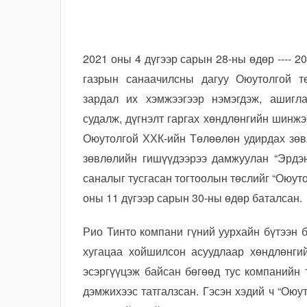
2021 оны 4 дүгээр сарын 28-ны өдөр ---- 
газрын санаачилсны дагуу Оюутолгой т
зардал их хэмжээгээр нэмэгдэж, ашигл
судалж, дүгнэлт гаргах хөндлөнгийн шинжэ
Оюутолгой ХХК-ийн Төлөөлөн удирдах зөв
зөвлөлийн гишүүдээрээ дамжуулан “Эрдэн
саналыг тусгасан тогтоолын төслийг “Оюут
оны 11 дүгээр сарын 30-ны өдөр баталсан.
Рио Тинто компани гүний уурхайн бүтээн 
хугацаа хойшилсон асуудлаар хөндлөнги
эсэргүүцэж байсан бөгөөд тус компанийн 
дэмжихээс татгалзсан. Гэсэн хэдий ч “Ою