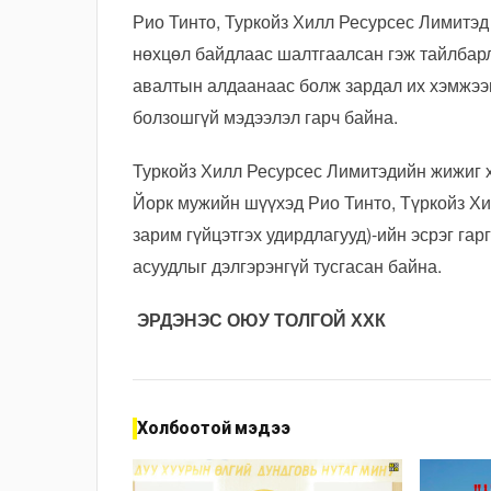
Рио Тинто, Туркойз Хилл Ресурсес Лимитэд
нөхцөл байдлаас шалтгаалсан гэж тайлбар
авалтын алдаанаас болж зардал их хэмжээ
болзошгүй мэдээлэл гарч байна.
Туркойз Хилл Ресурсес Лимитэдийн жижиг 
Йорк мужийн шүүхэд Рио Тинто, Түркойз Хи
зарим гүйцэтгэх удирдлагууд)-ийн эсрэг га
асуудлыг дэлгэрэнгүй тусгасан байна.
ЭРДЭНЭС ОЮУ ТОЛГОЙ ХХК
Холбоотой мэдээ