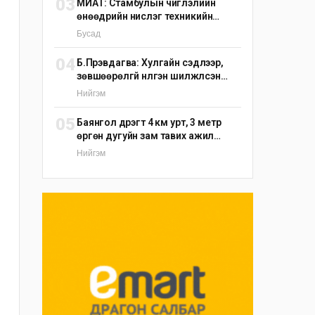
03
МИАТ: Стамбулын чиглэлийн
өнөөдрийн нислэг техникийн
шалтгаанаар цуцлагдлаа
Бусад
04
Б.Пүрэвдагва: Хулгайн сэдлээр,
зөвшөөрөлгүй нүүлгэн шилжүүлсэн
С.Зоригийн хөшөөг өнөөдрийн
Нийгэм
дотор буцаан байрлуулна
05
Баянгол дүүрэгт 4 км урт, 3 метр
өргөн дугуйн зам тавих ажил
үргэлжилж байна
Нийгэм