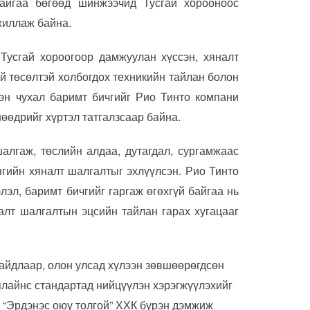
байгаа бөгөөд шинжээчид Тусгай хорооноос
жиллаж байна.
Тусгай хороогоор дамжуулан хүссэн, хяналт
 төсөлтэй холбогдох техникийн тайлан болон
эн чухал баримт бичгийг Рио Тинто компани
өөдрийг хүртэл татгалзсаар байна.
алгаж, төслийн алдаа, дутагдал, сургамжаас
нгийн хяналт шалгалтыг эхлүүлсэн. Рио Тинто
эл, баримт бичгийг гаргаж өгөхгүй байгаа нь
алт шалгалтын эцсийн тайлан гарах хугацааг
байдлаар, олон улсад хүлээн зөвшөөрөгдсөн
плайнс стандартад нийцүүлэн хэрэгжүүлэхийг
 “Эрдэнэс оюу толгой” ХХК бүрэн дэмжиж