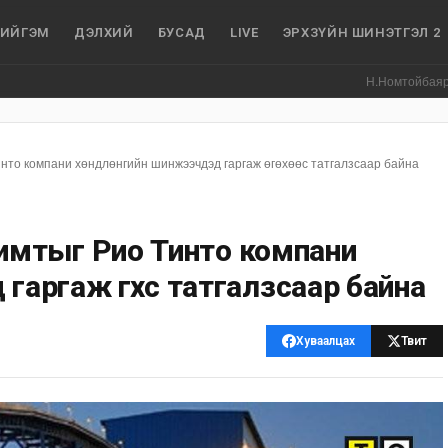
ИЙГЭМ
ДЭЛХИЙ
БУСАД
LIVE
ЭРХЗҮЙН ШИНЭТГЭЛ 2
Н.Номтойбаяр: Аймгуудад т
то компани хөндлөнгийн шинжээчдэд гаргаж өгөхөөс татгалзсаар байна
мтыг Рио Тинто компани
гаргаж өгөхөөс татгалзсаар байна
Хуваалцах
Твит