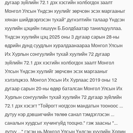
дугаар зүйлийн 72.1 дэх хэсгийн холбогдох заалт
Монгол Улсын Үндсэн хуулийг зөрчсөн эсэх маргааныг
хянан шийдвэрлэсэн тухай” дүгнэлтийн талаар Үндсэн
хуулийн цэцийн гишүүн Б.Болдбаатар танилцууллаа.
Үндсэн хуулийн цэц 2025 оны 3 дугаар сарын 28-ны
өдрийн дунд суудлын хуралдаанаараа Монгол Улсын
Их Хурлын сонгуулийн тухай хуулийн 72 дугаар
зүйлийн 72.1 дэх хэсгийн холбогдох заалт Монгол
Улсын Үндсэн хуулийг зөрчсөн эсэх маргааныг
хэлэлцжээ. Монгол Улсын Их Хурлаас 2019 оны 12
дугаар сарын 20-ны өдөр баталсан Монгол Улсын Их
Хурлын сонгуулийн тухай хуулийн 72 дугаар зүйлийн
72.1 дэх хэсэгт "Тойрогт ногдсон мандатын тооноос ...
дутуу нэр дэвшигчийн төлөө санал тэмдэглэсэн ...
саналын хуудсыг хүчингүйд тооцно." гэж заасны "...
дутуу ..." гэсэн нь Монгол Улсын Үндсэн хуулийн Хорин