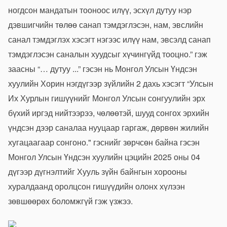
ногдсон мандатын тооноос илүү, эсхүл дутуу нэр
дэвшигчийн төлөө санап тэмдэглэсэн, нам, эвслийн
санал тэмдэглэх хэсэгт нэгээс илүү нам, эвсэлд санап
тэмдэглэсэн саналын хуудсыг хүчингүйд тооцно.” гэж
заасны “… дутуу ...” гэсэн нь Монгол Улсын Үндсэн
хуулийн Хорин нэгдүгээр зүйлийн 2 дахь хэсэгт “Улсын
Их Хурлын гишүүнийг Монгол Улсын сонгуулийн эрх
бүхий иргэд нийтээрээ, чөлөөтэй, шууд сонгох эрхийн
үндсэн дээр саналаа нууцаар гаргаж, дөрвөн жилийн
хугацаагаар сонгоно." гэснийг зөрчсөн байна гэсэн
Монгол Улсын Үндсэн хуулийн цэцийн 2025 оны 04
дүгээр дүгнэлтийг Хууль зүйн байнгын хорооны
хуралдаанд оролцсон гишүүдийн олонх хүлээн
зөвшөөрөх боломжгүй гэж үзжээ.