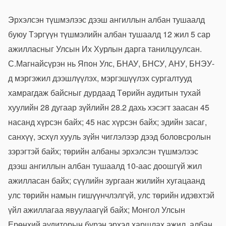
Эрхэлсэн түшмэлээс дээш ангиллын албан тушаалд
буюу Тэргүүн түшмэлийн албан тушаалд 12 жил 5 сар
ажилласныг Улсын Их Хурлын дарга танилцуулсан.
С.Магнайсүрэн нь Япон Улс, БНАУ, БНСУ, АНУ, БНЭУ-
д мэргэжил дээшлүүлэх, мэргэшүүлэх сургалтууд
хамрагдаж байсныг дурдаад Төрийн аудитын тухай
хуулийн 28 дугаар зүйлийн 28.2 дахь хэсэгт заасан 45
насанд хүрсэн байх; 45 нас хүрсэн байх; эдийн засаг,
санхүү, эсхүл хууль зүйн чиглэлээр дээд боловсролын
зэрэгтэй байх; төрийн албаны эрхэлсэн түшмэлээс
дээш ангиллын албан тушаалд 10-аас доошгүй жил
ажилласан байх; сүүлийн зургаан жилийн хугацаанд
улс төрийн намын гишүүнчлэлгүй, улс төрийн идэвхтэй
үйл ажиллагаа явуулаагүй байх; Монгол Улсын
Ерөнхий аудиторын бүрэн эрхэд харшлах ажил, албан