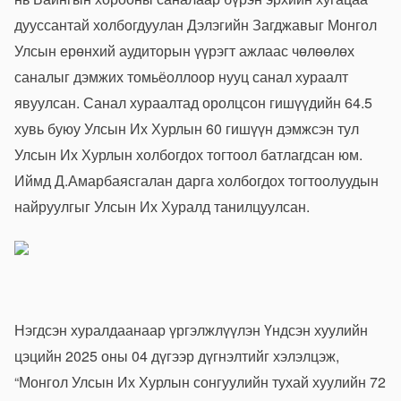
дууссантай холбогдуулан Дэлэгийн Загджавыг Монгол
Улсын ерөнхий аудиторын үүрэгт ажлаас чөлөөлөх
саналыг дэмжих томьёоллоор нууц санал хураалт
явуулсан. Санал хураалтад оролцсон гишүүдийн 64.5
хувь буюу Улсын Их Хурлын 60 гишүүн дэмжсэн тул
Улсын Их Хурлын холбогдох тогтоол батлагдсан юм.
Иймд Д.Амарбаясгалан дарга холбогдох тогтоолуудын
найруулгыг Улсын Их Хуралд танилцуулсан.
Нэгдсэн хуралдаанаар үргэлжлүүлэн Үндсэн хуулийн
цэцийн 2025 оны 04 дүгээр дүгнэлтийг хэлэлцэж,
“Монгол Улсын Их Хурлын сонгуулийн тухай хуулийн 72