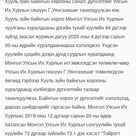
Хууль зүйн байнгын хорооны санал, дүгнэлтийг Улсын
Их Хурлын гишүүн Г.Уянгахишиг танилцуулсан юм.
Хууль зүйн байнгын хороо Монгол Улсын Их Хурлын
чуулганы хуралдааны дэгийн тухай хуулийн 84 дүгээр
зүйлд заасан журмын дагуу 2025 оны 4 дүгээр сарын
30-ны өдрийн хуралдаанаараа хэлэлцжээ. Үндсэн
хуулийн цэцийн дээрх дунд суудлын хуралдаанд
Монгол Улсын Их Хурлын итгэмжлэгдсэн төлөөлөгчөөр
Улсын Их Хурлын гишүүн Г.Уянгахишиг томилогдсон
бөгөөд тэрбээр Хууль зүйн байнгын хорооны
хуралдаанд холбогдох дүгнэлтийн талаар
танилцуулжээ. Байнгын хороо уг дүгнэлтийг хэлэлцээд,
дараах шийдвэрийг гаргасан байна. Монгол Улсын Их
Хурлаас 2019 оны 12 дугаар сарын 20-ны өдөр
батапсан Монгол Улсын Их Хурлын сонгуулийн тухай
хуулийн 72 дугаар зүйлийн 72.1 дэх хэсэгт “Тойрогт