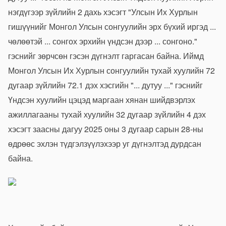
нэгдүгээр зүйлийн 2 дахь хэсэгт "Улсын Их Хурлын
гишүүнийг Монгол Улсын сонгуулийн эрх бүхий иргэд ...
чөлөөтэй ... сонгох эрхийн үндсэн дээр ... сонгоно."
гэснийг зөрчсөн гэсэн дүгнэлт гаргасан байна. Иймд
Монгол Улсын Их Хурлын сонгуулийн тухай хуулийн 72
дугаар зүйлийн 72.1 дэх хэсгийн "... дутуу ..." гэснийг
Үндсэн хуулийн цэцэд маргаан хянан шийдвэрлэх
ажиллагааны тухай хуулийн 32 дугаар зүйлийн 4 дэх
хэсэгт заасны дагуу 2025 оны 3 дугаар сарын 28-ны
өдрөөс эхлэн түдгэлзүүлэхээр уг дүгнэлтэд дурдсан
байна.