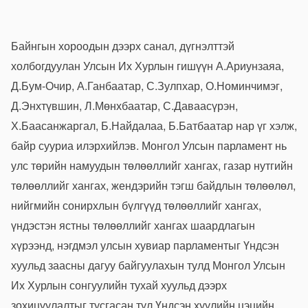
Байнгын хороодын дээрх санал, дүгнэлттэй
холбогдуулан Улсын Их Хурлын гишүүн А.Ариунзаяа,
Д.Бум-Очир, А.Ганбаатар, С.Зулпхар, О.Номинчимэг,
Д.Энхтүвшин, Л.Мөнхбаатар, С.Даваасүрэн,
Х.Баасанжаргал, Б.Найдалаа, Б.Батбаатар нар үг хэлж,
байр сууриа илэрхийлэв. Монгол Улсын парламент нь
улс төрийн намуудын төлөөллийг хангах, газар нутгийн
төлөөллийг хангах, жендэрийн тэгш байдлын төлөөлөл,
нийгмийн сонирхлын бүлгүүд төлөөллийг хангах,
үндэстэн ястны төлөөллийг хангах шаардлагын
хүрээнд, нэгдмэл улсын хувиар парламентыг Үндсэн
хуульд заасны дагуу байгуулахын тулд Монгол Улсын
Их Хурлын сонгуулийн тухай хуульд дээрх
зохицуулалтыг тусгасан тул Үндсэн хуулийн цэцийн