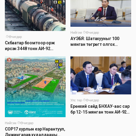
Нийгэм
·
Өчигдөр
·
Өчигдөр
АҮЭБЯ: Шатахууныг 100
Сүхбаатар боомтоор орж
мянган төгрөгт олгох
ирсэн 3448 тонн АИ-92
асуудлыг түр хойшлууллаа
автобензинийг агуулахуудад
буулгах ажлыг зохион
байгуулж байна
Улс төр
·
Өчигдөр
Ерөнхий сайд БНХАУ-аас сар
бүр 12-15 мянган тонн АИ-92
автобензин тогтмол нийлүүлэх
Нийгэм
·
Өчигдөр
хүсэлт тавилаа
COP17 хурлын үеэр Нарантуул,
Дүнжингарав худалдааны