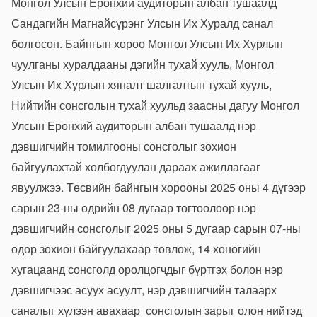
Монгол Улсын Ерөнхий аудиторын албан тушаалд
Сандагийн Магнайсүрэнг Улсын Их Хуралд санал
болгосон. Байнгын хороо Монгол Улсын Их Хурлын
чуулганы хуралдааны дэгийн тухай хууль, Монгол
Улсын Их Хурлын хяналт шалгалтын тухай хууль,
Нийтийн сонсголын тухай хуульд заасны дагуу Монгол
Улсын Ерөнхий аудиторын албан тушаалд нэр
дэвшигчийн томилгооны сонсголыг зохион
байгуулахтай холбогдуулан дараах ажиллагааг
явуулжээ. Төсвийн байнгын хорооны 2025 оны 4 дүгээр
сарын 23-ны өдрийн 08 дугаар тогтоолоор нэр
дэвшигчийн сонсголыг 2025 оны 5 дугаар сарын 07-ны
өдөр зохион байгуулахаар товлож, 14 хоногийн
хугацаанд сонсголд оролцогчдыг бүртгэх болон нэр
дэвшигчээс асуух асуулт, нэр дэвшигчийн талаарх
саналыг хүлээн авахаар сонсголын зарыг олон нийтэд