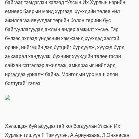
байгааг тэмдэглэн хэлээд “Улсын Их Хурлын нэрийн
өмнөөс баярын мэнд хүргээд, хүүхдийн төлөө үйл
ажиллагаа явуулдаг төрийн болон төрийн бус
байгууллагуудад ажлын өндөр амжилт хүсье. Гэр
бүлээс эхлээд үндэсний хэмжээнд хүүхдэд ээлтэй
орчин, нийгмийн дэд бүтцийг бүрдүүлж, хүүхэд бүрд
анхаарал хандуулж, бүхнийг хүүхдийн төлөө гэсэн
сайхан сэтгэлээр ажиллаж, амьдрахыг нийт ард
иргэддээ уриалж байна. Монголын үрс маш олон
болтугай” гэлээ.
Хэлэлцэж буй асуудалтай холбогдуулан Улсын Их
Хурлын гишүүн Г.Тэмүүлэн, А.Ариунзаяа, Л.Энхнасан,