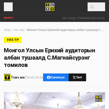
Цаг агаар: Улаанбаатар хотод +28 гр
ШИНЭ
Нүүр
Улс төр
Монгол Улсын Ерөнхий аудиторын албан тушаалд С.Магнайсүрэнг томилов
УЛС ТӨР
Монгол Улсын Ерөнхий аудиторын
албан тушаалд С.Магнайсүрэнг
томилов
2025.05.08
Товч.мн
Хуваалцах
Твит