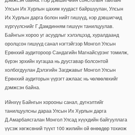
Улсын Их Хурлын цахим хуудаст байршуулан, Улсын
Их Хурлын дарга болон нийт гишүүд, нэр дэвшигчид
хүргүүлснийг Г.Дамдинням гишүүн танилцуулав.
Байнгын хороо уг асуудлыг хэлэлцээд, хуралдаанд
оролцсон гишүүд санал нэгтэйгээр Монгол Улсын
Ерөнхий аудитороор Сандагийн Магнайсүрэнг томилж,
бүрэн эрхийн хугацаа нь дуусгавар болсонтой
холбогдуулан Дэлэгийн Загджавыг Монгол Улсын
Ерөнхий аудиторын үүрэгт ажлаас нь чөлөөлөхийг
дэмжсэн байна.
Ийнхүү Байнгын хорооны санал, дүгнэлтийг
танилцуулсны дараа Улсын Их Хурлын дарга
Д.Амарбаясгалан Монгол Улсад хүүхдийн байгууллага
үүсэж хөгжсөний түүхт 100 жилийн ой өнөөдөр тохиож