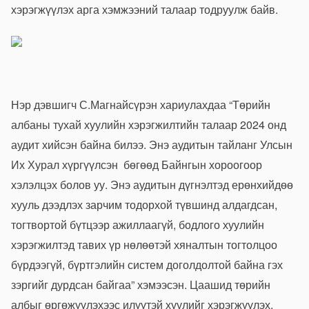
хэрэгжүүлэх арга хэмжээний талаар тодруулж байв.
Нэр дэвшигч С.Магнайсүрэн хариулахдаа “Төрийн
албаны тухай хуулийн хэрэгжилтийн талаар 2024 онд
аудит хийсэн байна билээ. Энэ аудитын тайланг Улсын
Их Хурал хүргүүлсэн бөгөөд Байнгын хороогоор
хэлэлцэх болов уу. Энэ аудитын дүгнэлтэд ерөнхийдөө
хууль дээдлэх зарчим тодорхой түвшинд алдагдсан,
тогтвортой бүтцээр ажиллаагүй, бодлого хуулийн
хэрэгжилтэд тавих үр нөлөөтэй хяналтын тогтолцоо
бүрдээгүй, бүртгэлийн систем доголдолтой байна гэх
зэргийг дурдсан байгаа” хэмээсэн. Цаашид төрийн
албыг өргөжүүлэхээс илүүтэй хуулийг хэрэгжүүлэх,