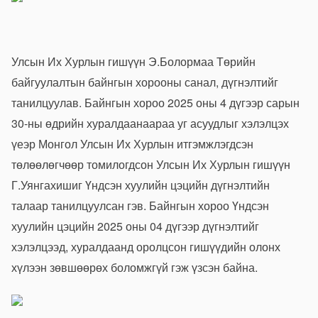
Улсын Их Хурлын гишүүн Э.Болормаа Төрийн
байгуулалтын байнгын хорооны санал, дүгнэлтийг
танилцуулав. Байнгын хороо 2025 оны 4 дүгээр сарын
30-ны өдрийн хуралдаанаараа уг асуудлыг хэлэлцэх
үеэр Монгол Улсын Их Хурлын итгэмжлэгдсэн
төлөөлөгчөөр томилогдсон Улсын Их Хурлын гишүүн
Г.Уянгахишиг Үндсэн хуулийн цэцийн дүгнэлтийн
талаар танилцуулсан гэв. Байнгын хороо Үндсэн
хуулийн цэцийн 2025 оны 04 дүгээр дүгнэлтийг
хэлэлцээд, хуралдаанд оролцсон гишүүдийн олонх
хүлээн зөвшөөрөх боломжгүй гэж үзсэн байна.