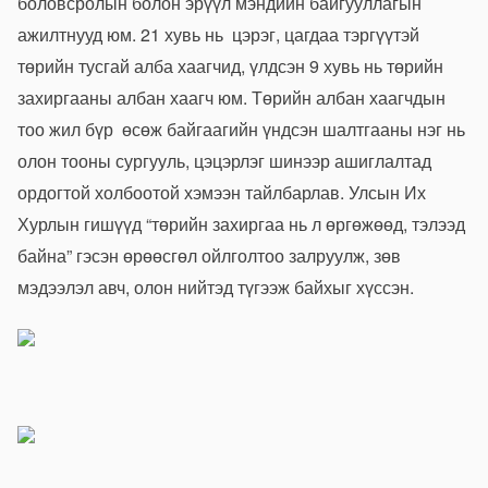
боловсролын болон эрүүл мэндийн байгууллагын
ажилтнууд юм. 21 хувь нь цэрэг, цагдаа тэргүүтэй
төрийн тусгай алба хаагчид, үлдсэн 9 хувь нь төрийн
захиргааны албан хаагч юм. Төрийн албан хаагчдын
тоо жил бүр өсөж байгаагийн үндсэн шалтгааны нэг нь
олон тооны сургууль, цэцэрлэг шинээр ашиглалтад
ордогтой холбоотой хэмээн тайлбарлав. Улсын Их
Хурлын гишүүд “төрийн захиргаа нь л өргөжөөд, тэлээд
байна” гэсэн өрөөсгөл ойлголтоо залруулж, зөв
мэдээлэл авч, олон нийтэд түгээж байхыг хүссэн.