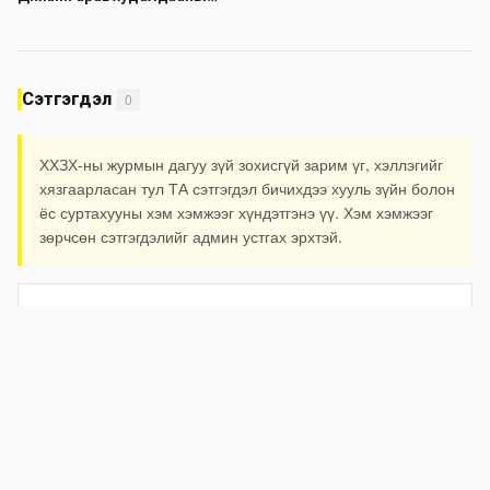
төвийн авто зогсоолыг
хаана
Сэтгэгдэл
0
ХХЗХ-ны журмын дагуу зүй зохисгүй зарим үг, хэллэгийг
хязгаарласан тул ТА сэтгэгдэл бичихдээ хууль зүйн болон
ёс суртахууны хэм хэмжээг хүндэтгэнэ үү. Хэм хэмжээг
зөрчсөн сэтгэгдэлийг админ устгах эрхтэй.
Илгээх