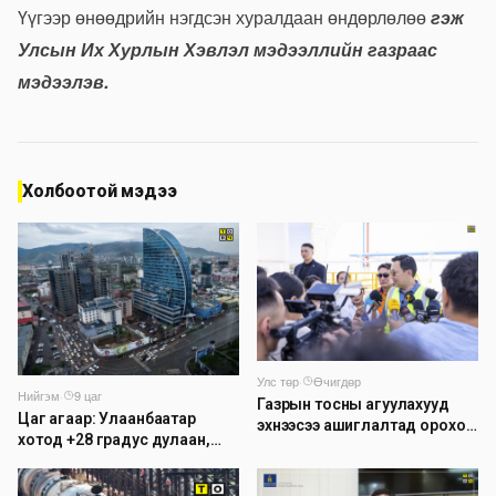
Үүгээр өнөөдрийн нэгдсэн хуралдаан өндөрлөлөө
гэж
Улсын Их Хурлын Хэвлэл мэдээллийн газраас
мэдээлэв.
Холбоотой мэдээ
Улс төр
·
Өчигдөр
Нийгэм
·
9 цаг
Газрын тосны агуулахууд
Цаг агаар: Улаанбаатар
эхнээсээ ашиглалтад ороход
хотод +28 градус дулаан,
бэлэн болжээ
дуу цахилгаантай аадар
бороо орно