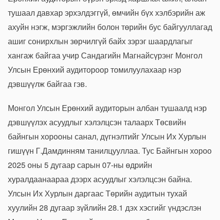
тушаал давхар эрхэлдэггүй, өмчийн бүх хэлбэрийн аж
ахуйн нэгж, мэргэжлийн болон төрийн бус байгууллагад
ашиг сонирхлын зөрчилгүй байх зэрэг шаардлагыг
хангаж байгаа учир Сандагийн Магнайсүрэнг Монгол
Улсын Ерөнхий аудитороор томилуулахаар нэр
дэвшүүлж байгаа гэв.
Монгол Улсын Ерөнхий аудиторын албан тушаалд нэр
дэвшүүлэх асуудлыг хэлэлцсэн талаарх Төсвийн
байнгын хорооны санал, дүгнэлтийг Улсын Их Хурлын
гишүүн Г.Дамдинням танилцууллаа. Тус Байнгын хороо
2025 оны 5 дугаар сарын 07-ны өдрийн
хуралдаанаараа дээрх асуудлыг хэлэлцсэн байна.
Улсын Их Хурлын даргаас Төрийн аудитын тухай
хуулийн 28 дугаар зүйлийн 28.1 дэх хэсгийг үндэслэн