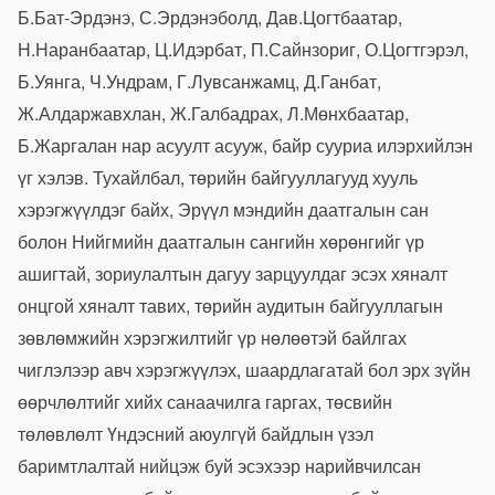
Б.Бат-Эрдэнэ, С.Эрдэнэболд, Дав.Цогтбаатар,
Н.Наранбаатар, Ц.Идэрбат, П.Сайнзориг, О.Цогтгэрэл,
Б.Уянга, Ч.Ундрам, Г.Лувсанжамц, Д.Ганбат,
Ж.Алдаржавхлан, Ж.Галбадрах, Л.Мөнхбаатар,
Б.Жаргалан нар асуулт асууж, байр сууриа илэрхийлэн
үг хэлэв. Тухайлбал, төрийн байгууллагууд хууль
хэрэгжүүлдэг байх, Эрүүл мэндийн даатгалын сан
болон Нийгмийн даатгалын сангийн хөрөнгийг үр
ашигтай, зориулалтын дагуу зарцуулдаг эсэх хяналт
онцгой хяналт тавих, төрийн аудитын байгууллагын
зөвлөмжийн хэрэгжилтийг үр нөлөөтэй байлгах
чиглэлээр авч хэрэгжүүлэх, шаардлагатай бол эрх зүйн
өөрчлөлтийг хийх санаачилга гаргах, төсвийн
төлөвлөлт Үндэсний аюулгүй байдлын үзэл
баримтлалтай нийцэж буй эсэхээр нарийвчилсан