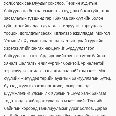
холбогдох саналуудыг сонслоо. Төрийн аудитын
байгууллага бол парламентын нүд, чих болж гүйцэтгэх
засаглалын түвшинд гарч байгаа санхүүгийн болон
гүйцэтгэлийн алдаа дутагдлыг илрүүлж, хариуцлага
тооцон, доголдлыг засах чиглэлээр ажилладаг. Монгол
Улсын Их Хурлын хяналт шалгалтын тухай хуулийн
хэрэгжилтийг хангах нөхцөлийг бүрдүүлдэг гол
байгууллагын нэг. Ард иргэдийн зүгээс хүсэж байгаа
хяналт шалгалтын чиг үүргийг бодитой, үр нөлөөтэй
хэрэгжүүлж, ажил хэрэгч ажиллаарай” хэмээлээ. Мөн
сүүлийн жилүүдэд төрийн аудитын байгууллагын бүтэц,
бүрэлдэхүүн ихээхэн өргөжиж, томорсон гэдэг
шүүмжлэлийг Улсын Их Хурлын гишүүд хэлж байгааг
тодотгоод, холбогдох судалгаа мэдээллийг Төсвийн
байнгын хороонд танилцуулахыг үүрэг болгов. Дараа
нь Байнгын хорооны саналаар бүрэн эрхийн хугацаа