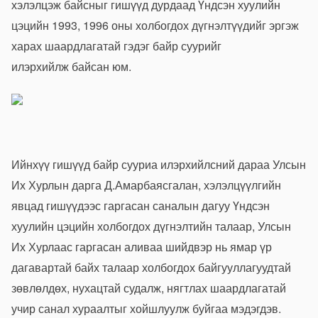
хэлэлцэж байсныг гишүүд дурдаад Үндсэн хуулийн
цэцийн 1993, 1996 оны холбогдох дүгнэлтүүдийг эргэж
харах шаардлагатай гэдэг байр суурийг
илэрхийлж байсан юм.
Ийнхүү гишүүд байр сууриа илэрхийлсний дараа Улсын
Их Хурлын дарга Д.Амарбаясгалан, хэлэлцүүлгийн
явцад гишүүдээс гаргасан саналын дагуу Үндсэн
хуулийн цэцийн холбогдох дүгнэлтийн талаар, Улсын
Их Хурлаас гаргасан аливаа шийдвэр нь ямар үр
дагавартай байх талаар холбогдох байгууллагуудтай
зөвлөлдөх, нухацтай судалж, нягтлах шаардлагатай
учир санал хураалтыг хойшлуулж буйгаа мэдэгдэв.