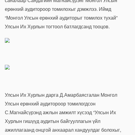
саналаар Сандагийн Магнайсүрэнг Монгол Улсын
ерөнхий аудитороор томилохыг дэмжлээ. Иймд
“Монгол Улсын ерөнхий аудиторыг томилох тухай”
Улсын Их Хурлын тогтоол батлагдсанд тооцов.
Улсын Их Хурлын дарга Д.Амарбаясгалан Монгол
Улсын ерөнхий аудитороор томилогдсон
С.Магнайсүрэнд ажлын амжилт хүсээд “Улсын Их
Хурлын гишүүд аудитын байгууллагын үйл
ажиллагаанд онцгой анхаарал хандуулдаг болохыг,