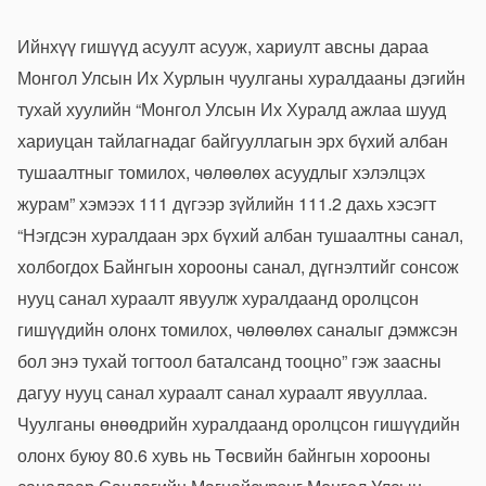
Ийнхүү гишүүд асуулт асууж, хариулт авсны дараа
Монгол Улсын Их Хурлын чуулганы хуралдааны дэгийн
тухай хуулийн “Монгол Улсын Их Хуралд ажлаа шууд
хариуцан тайлагнадаг байгууллагын эрх бүхий албан
тушаалтныг томилох, чөлөөлөх асуудлыг хэлэлцэх
журам” хэмээх 111 дүгээр зүйлийн 111.2 дахь хэсэгт
“Нэгдсэн хуралдаан эрх бүхий албан тушаалтны санал,
холбогдох Байнгын хорооны санал, дүгнэлтийг сонсож
нууц санал хураалт явуулж хуралдаанд оролцсон
гишүүдийн олонх томилох, чөлөөлөх саналыг дэмжсэн
бол энэ тухай тогтоол баталсанд тооцно” гэж заасны
дагуу нууц санал хураалт санал хураалт явууллаа.
Чуулганы өнөөдрийн хуралдаанд оролцсон гишүүдийн
олонх буюу 80.6 хувь нь Төсвийн байнгын хорооны