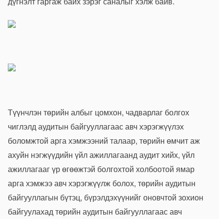
дүгнэлт гаргаж байх зэрэг саналыг хэлж байв.
Түүнчлэн төрийн албыг цомхон, чадварлаг болгох
чиглэлд аудитын байгууллагаас авч хэрэгжүүлэх
боломжтой арга хэмжээний талаар, төрийн өмчит аж
ахуйн нэгжүүдийн үйл ажиллагаанд аудит хийх, үйл
ажиллагааг үр өгөөжтэй болгохтой холбоотой ямар
арга хэмжээ авч хэрэгжүүлж болох, төрийн аудитын
байгууллагын бүтэц, бүрэлдэхүүнийг оновчтой зохион
байгуулахад төрийн аудитын байгууллагаас авч