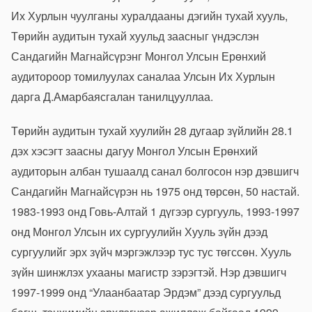
Их Хурлын чуулганы хуралдааны дэгийн тухай хууль,
Төрийн аудитын тухай хуульд заасныг үндэслэн
Сандагийн Магнайсүрэнг Монгол Улсын Ерөнхий
аудитороор томилуулах саналаа Улсын Их Хурлын
дарга Д.Амарбаясгалан танилцууллаа.
Төрийн аудитын тухай хуулийн 28 дугаар зүйлийн 28.1
дэх хэсэгт заасны дагуу Монгол Улсын Ерөнхий
аудиторын албан тушаалд санал болгосон нэр дэвшигч
Сандагийн Магнайсүрэн нь 1975 онд төрсөн, 50 настай.
1983-1993 онд Говь-Алтай 1 дүгээр сургууль, 1993-1997
онд Монгол Улсын их сургуулийн Хууль зүйн дээд
сургуулийг эрх зүйч мэргэжлээр тус тус төгссөн. Хууль
зүйн шинжлэх ухааны магистр зэрэгтэй. Нэр дэвшигч
1997-1999 онд “Улаанбаатар Эрдэм” дээд сургуульд