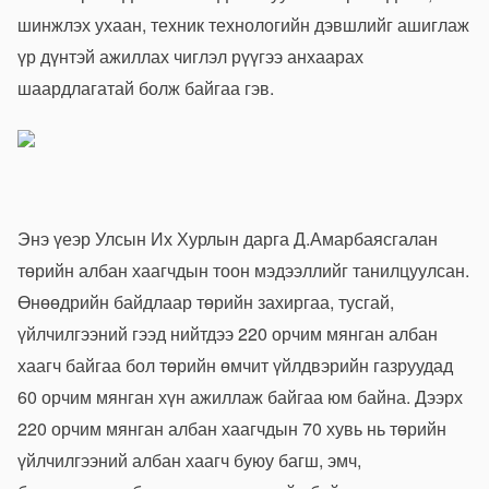
шинжлэх ухаан, техник технологийн дэвшлийг ашиглаж
үр дүнтэй ажиллах чиглэл рүүгээ анхаарах
шаардлагатай болж байгаа гэв.
Энэ үеэр Улсын Их Хурлын дарга Д.Амарбаясгалан
төрийн албан хаагчдын тоон мэдээллийг танилцуулсан.
Өнөөдрийн байдлаар төрийн захиргаа, тусгай,
үйлчилгээний гээд нийтдээ 220 орчим мянган албан
хаагч байгаа бол төрийн өмчит үйлдвэрийн газруудад
60 орчим мянган хүн ажиллаж байгаа юм байна. Дээрх
220 орчим мянган албан хаагчдын 70 хувь нь төрийн
үйлчилгээний албан хаагч буюу багш, эмч,