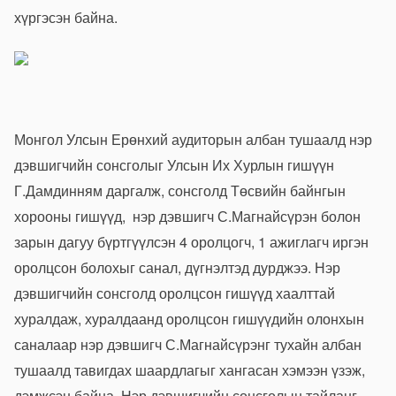
хүргэсэн байна.
Монгол Улсын Ерөнхий аудиторын албан тушаалд нэр
дэвшигчийн сонсголыг Улсын Их Хурлын гишүүн
Г.Дамдинням даргалж, сонсголд Төсвийн байнгын
хорооны гишүүд, нэр дэвшигч С.Магнайсүрэн болон
зарын дагуу бүртгүүлсэн 4 оролцогч, 1 ажиглагч иргэн
оролцсон болохыг санал, дүгнэлтэд дурджээ. Нэр
дэвшигчийн сонсголд оролцсон гишүүд хаалттай
хуралдаж, хуралдаанд оролцсон гишүүдийн олонхын
саналаар нэр дэвшигч С.Магнайсүрэнг тухайн албан
тушаалд тавигдах шаардлагыг хангасан хэмээн үзэж,
дэмжсэн байна. Нэр дэвшигчийн сонсголын тайланг