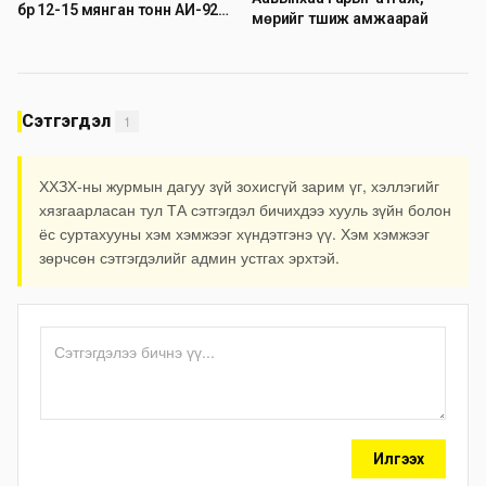
бүр 12-15 мянган тонн АИ-92
мөрийг түшиж амжаарай
автобензин тогтмол нийлүүлэх
хүсэлт тавилаа
Сэтгэгдэл
1
ХХЗХ-ны журмын дагуу зүй зохисгүй зарим үг, хэллэгийг
хязгаарласан тул ТА сэтгэгдэл бичихдээ хууль зүйн болон
ёс суртахууны хэм хэмжээг хүндэтгэнэ үү. Хэм хэмжээг
зөрчсөн сэтгэгдэлийг админ устгах эрхтэй.
Илгээх