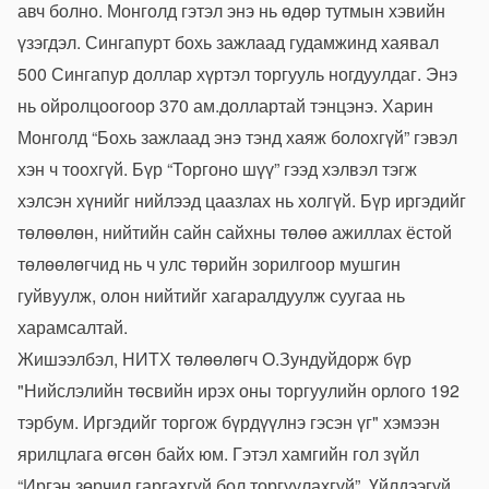
авч болно. Монголд гэтэл энэ нь өдөр тутмын хэвийн
үзэгдэл. Сингапурт бохь зажлаад гудамжинд хаявал
500 Сингапур доллар хүртэл торгууль ногдуулдаг. Энэ
нь ойролцоогоор 370 ам.доллартай тэнцэнэ. Харин
Монголд “Бохь зажлаад энэ тэнд хаяж болохгүй” гэвэл
хэн ч тоохгүй. Бүр “Торгоно шүү” гээд хэлвэл тэгж
хэлсэн хүнийг нийлээд цаазлах нь холгүй. Бүр иргэдийг
төлөөлөн, нийтийн сайн сайхны төлөө ажиллах ёстой
төлөөлөгчид нь ч улс төрийн зорилгоор мушгин
гуйвуулж, олон нийтийг хагаралдуулж суугаа нь
харамсалтай.
Жишээлбэл, НИТХ төлөөлөгч О.Зундуйдорж бүр
"Нийслэлийн төсвийн ирэх оны торгуулийн орлого 192
тэрбум. Иргэдийг торгож бүрдүүлнэ гэсэн үг" хэмээн
ярилцлага өгсөн байх юм. Гэтэл хамгийн гол зүйл
“Иргэн зөрчил гаргахгүй бол торгуулахгүй”. Үйлдээгүй