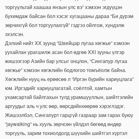
торгуультай хаашаа янзын улс вэ” хэмээн эгдүүцэн
бухимдаж байсан бол хэсэг хугацааны дараа “Би дүрэм
зөрчихгүй бол торгуулахгүй” гэдгээ ойлгож, хүндэлж
эхэлсэн.
Дэлхий нийт XX зуунд “Швейцар лугаа хөгжье” хэмээн
уухайлан урагшилж асан бол өдгөө XXI зууны үлгэр
жишээгээр Азийн бар улсыг онцлон, “Сингапур лугаа
хөгжье” хэмээн хөгжлийн бодлогоо томъёолж байна.
Хөгжлийн нууц нь ерөөсөө л “Иргэн бүрийн хариуцлага”
юм. Иргэдийг хариуцлагатай, соёлтой, хамтын
ухамсартай байлгахын тулд урамшууллын, шийтгэлийн
аргуудыг аль ч улс өөр, өөрсдийнхөөрөө хэрэглэдэг.
Жишээлбэл, Сингапурт гарцгүй газраар зам гарах буюу
“jaywalking” нь хууль зөрчсөн үйлдэл бөгөөд өндөр
торгууль, зарим тохиолдолд шүүхийн шийтгэл хүртэл