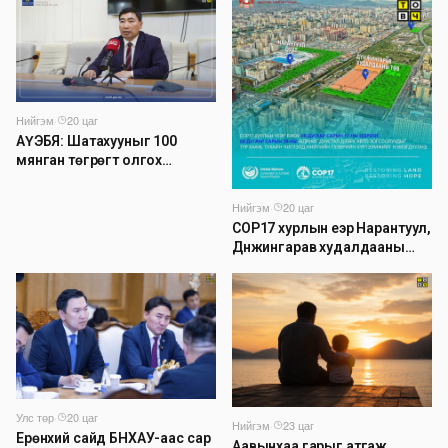
буулгах ажлыг зохион
байгуулж байна
Нийгэм
·
20 цаг
АҮЭБЯ: Шатахууныг 100
мянган төгрөгт олгох
асуудлыг түр хойшлууллаа
Нийгэм
·
20 цаг
COP17 хурлын үеэр Нарантуул,
Дүнжингарав худалдааны
төвийн авто зогсоолыг
хаана
Улс төр
·
20 цаг
Нийгэм
·
23 цаг
Ерөнхий сайд БНХАУ-аас сар
Аавынхаа гарыг атгаж,