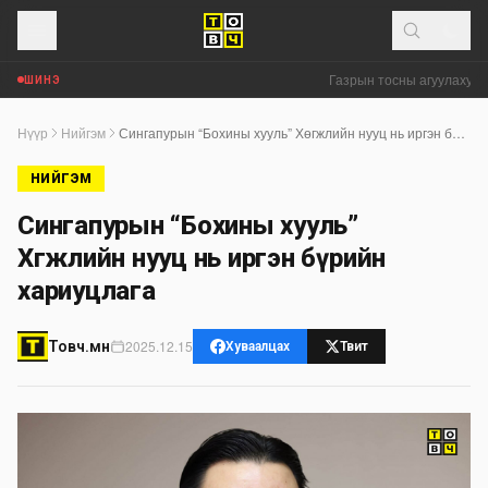
Газрын тосны агуулахууд 
ШИНЭ
Нүүр
Нийгэм
Сингапурын “Бохины хууль” Хөгжлийн нууц нь иргэн бүрийн хариуцлага
НИЙГЭМ
Сингапурын “Бохины хууль”
Хөгжлийн нууц нь иргэн бүрийн
хариуцлага
2025.12.15
Товч.мн
Хуваалцах
Твит