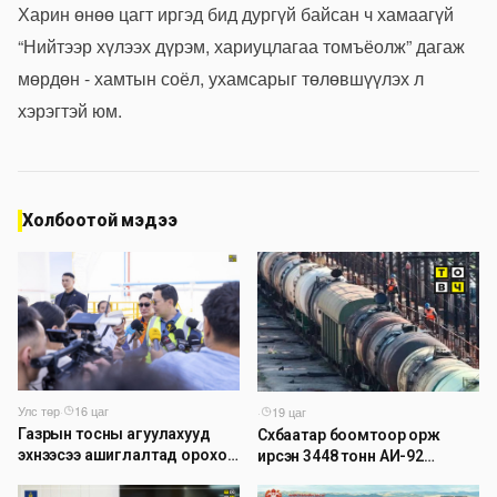
Харин өнөө цагт иргэд бид дургүй байсан ч хамаагүй
“Нийтээр хүлээх дүрэм, хариуцлагаа томъёолж” дагаж
мөрдөн - хамтын соёл, ухамсарыг төлөвшүүлэх л
хэрэгтэй юм.
Холбоотой мэдээ
Улс төр
·
16 цаг
·
19 цаг
Газрын тосны агуулахууд
Сүхбаатар боомтоор орж
эхнээсээ ашиглалтад ороход
ирсэн 3448 тонн АИ-92
бэлэн болжээ
автобензинийг агуулахуудад