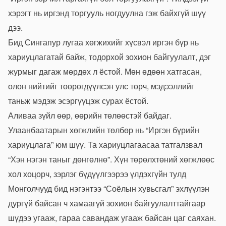
хэрэгт нь иргэнд торгууль ногдуулна гэж байхгүй шүү
дээ.
Бид Сингапур лугаа хөгжихийг хүсвэл иргэн бүр нь
хариуцлагатай байж, тодорхой зохион байгуулалт, дэг
журмыг дагаж мөрдөх л ёстой. Мөн өдөөн хатгасан,
олон нийтийг төөрөгдүүлсэн улс төрч, мэдээллийг
таньж мэдэж эсэргүүцэж сурах ёстой.
Аливаа зүйл өөр, өөрийн төлөөстэй байдаг.
Улаанбаатарын хөгжлийн төлбөр нь “Иргэн бүрийн
хариуцлага” юм шүү. Та хариуцлагаасаа татгалзвал
“Хэн нэгэн таныг дөнгөлнө”. Хүн төрөлхтөний хөгжлөөс
хол хоцорч, зэрлэг бүдүүлгээрээ үлдэхгүйн тулд
Монголчууд бид нэгэнтээ “Соёлын хувьсгал” эхлүүлэн
дургүй байсан ч хамаагүй зохион байгуулалттайгаар
шүдээ угааж, гараа савандаж угааж байсан цаг саяхан.