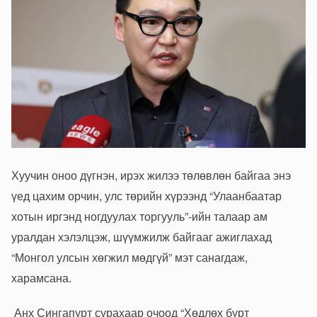
Хуучин оноо дүгнэн, ирэх жилээ төлөвлөн байгаа энэ
үед цахим орчин, улс төрийн хүрээнд “Улаанбаатар
хотын иргэнд ногдуулах торгууль”-ийн талаар ам
уралдан хэлэлцэж, шүүмжилж байгааг ажиглахад
“Монгол улсын хөгжил мөдгүй” мэт санагдаж,
харамсана.
Анх Сингапурт сурахаар очоод “Хөдлөх бүрт