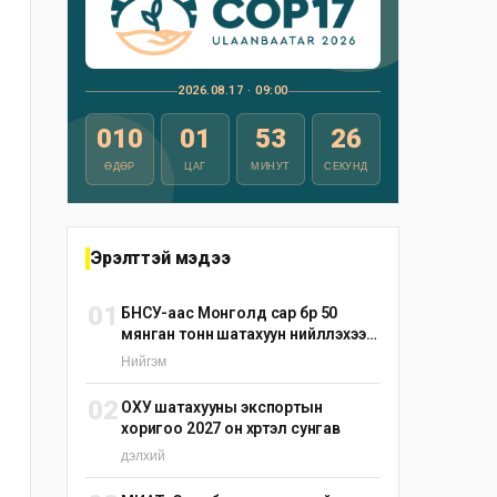
2026.08.17 · 09:00
010
01
53
25
ӨДӨР
ЦАГ
МИНУТ
СЕКУНД
Эрэлттэй мэдээ
01
БНСУ-аас Монголд сар бүр 50
мянган тонн шатахуун нийлүүлэхээр
тохиролцжээ
Нийгэм
02
ОХУ шатахууны экспортын
хоригоо 2027 он хүртэл сунгав
дэлхий