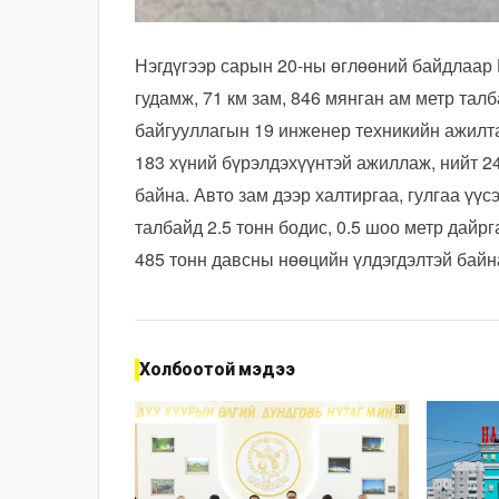
Нэгдүгээр сарын 20-ны өглөөний байдлаар
гудамж, 71 км зам, 846 мянган ам метр тал
байгууллагын 19 инженер техникийн ажилта
183 хүний бүрэлдэхүүнтэй ажиллаж, нийт 2
байна. Авто зам дээр халтиргаа, гулгаа үү
талбайд 2.5 тонн бодис, 0.5 шоо метр дайр
485 тонн давсны нөөцийн үлдэгдэлтэй байн
Холбоотой мэдээ