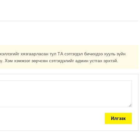
хэллэгийг хязгаарласан тул ТА сэтгэгдэл бичихдээ хууль зүйн
ү. Хэм хэмжээг зөрчсөн сэтгэгдэлийг админ устгах эрхтэй.
Илгээх