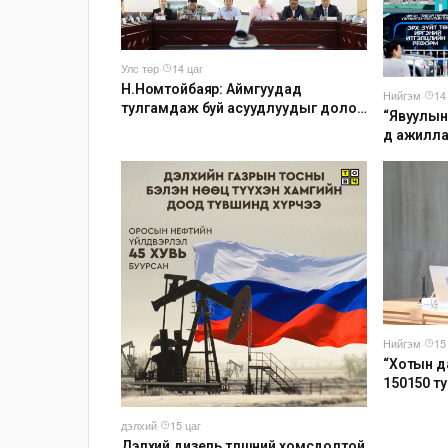
Улс төр
·
14 цаг
Н.Номтойбаяр: Аймгуудад
Нийгэм
·
14
тулгамдаж буй асуудлуудыг долоо
“Явуулын
хоног бүр Засгийн газрын
д ажилл
хуралдаанд танилцуулж,
шийдвэрлүүлнэ
Нийгэм
·
15
“Хотын д
150150 т
наймдуга
ажиллуул
дэлхий
·
15 цаг
Дэлхий дизель түлшний хомсдолтой