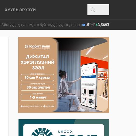
ХУУЛЬ ЭРХЗҮЙ
д тулгамдаж буй асуудлуудыг долоо хоног бүр Засгийн газрын хуралдаанд та
-5°
УБ
3,569₮
$