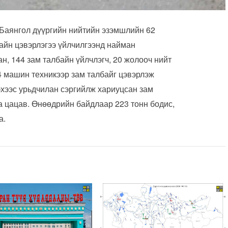
 Баянгол дүүргийн нийтийн эзэмшлийн 62
байн цэвэрлэгээ үйлчилгээнд найман
н, 144 зам талбайн үйлчлэгч, 20 жолооч нийт
4 машин техникээр зам талбайг цэвэрлэж
сэхээс урьдчилан сэргийлж хариуцсан зам
га цацав. Өнөөдрийн байдлаар 223 тонн бодис,
а.