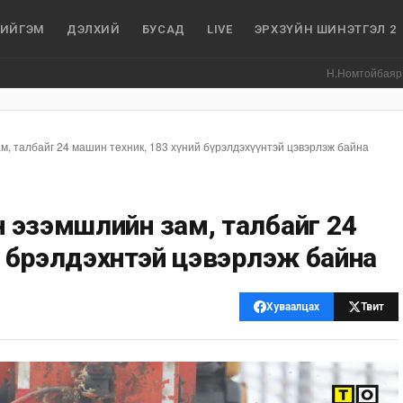
ИЙГЭМ
ДЭЛХИЙ
БУСАД
LIVE
ЭРХЗҮЙН ШИНЭТГЭЛ 2
Н.Номтойбаяр: Аймгууда
м, талбайг 24 машин техник, 183 хүний бүрэлдэхүүнтэй цэвэрлэж байна
йн эзэмшлийн зам, талбайг 24
 бүрэлдэхүүнтэй цэвэрлэж байна
Хуваалцах
Твит