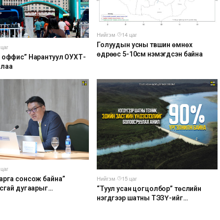
Нийгэм
·
14 цаг
Голуудын усны түвшин өмнөх
 цаг
өдрөөс 5-10см нэмэгдсэн байна
 оффис” Нарантуул ОУХТ-
алаа
 цаг
Нийгэм
·
15 цаг
арга сонсож байна”
усгай дугаарыг
“Туул усан цогцолбор” төслийн
ар сарын 14-нөөс
нэгдүгээр шатны ТЭЗҮ-ийг
ж эхэлнэ
боловсруулах ажил 90 хувийн
гүйцэтгэлтэй байна