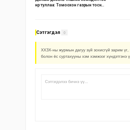
нүүр туллаа: Томоохон газрын тосны
компаниуд аюулын дохио өгч
байна
Сэтгэгдэл
0
ХХЗХ-ны журмын дагуу зүй зохисгүй зарим үг, 
болон ёс суртахууны хэм хэмжээг хүндэтгэнэ ү