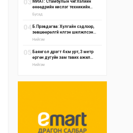
03
МИАТ: Стамбулын чиглэлийн
өнөөдрийн нислэг техникийн
шалтгаанаар цуцлагдлаа
Бусад
04
Б.Пүрэвдагва: Хулгайн сэдлээр,
зөвшөөрөлгүй нүүлгэн шилжүүлсэн
С.Зоригийн хөшөөг өнөөдрийн
Нийгэм
дотор буцаан байрлуулна
05
Баянгол дүүрэгт 4 км урт, 3 метр
өргөн дугуйн зам тавих ажил
үргэлжилж байна
Нийгэм