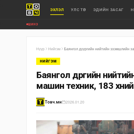
ЭХЛЭЛ
УЛС ТӨР
ЭДИЙН ЗАСАГ
Н
ШИНЭ
Нүүр
Нийгэм
Баянгол дүүргийн нийтийн эзэмшлийн за
НИЙГЭМ
Баянгол дүүргийн нийти
машин техник, 183 хүний
2026.01.20
Товч.мн