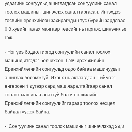
удаагийн сонгуульд ашиглагдсан сонгуулийн санал
тоолох машиныг шинэчлэх санал гаргасан. Ингэхдээ
төсвийн ерөнхийлөн захирагчдын тус бүрийн зардлаас
0.3 хувийг танах маягаар төвсийг нь гаргаж, шинэчилье
гэж.
- Нэг үеэ бодвол иргэд сонгуулийн санал тоолох
машинд итгэдэг болчихсон. Гэвч ирэх жилийн
Ерөнхийлөгчийн сонгуульд одоо байгаа машинуудыг
ашиглах боломжгүй. Ихэнх нь актлагдсан. Тиймээс
өнгөрсөн 1 дүгээр сард маш яаралтайгаар санал
тоолох машинаа авахгүй бол ирэх жилийн
Ерөнхийлөгчийн сонгуулийг гараар тоолох нөхцөл
байдал үүсэж байна.
- Сонгуулийн санал тоолох машиныг шинэчлэхэд 29,3