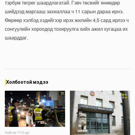
тэрбум төгрөг шаардлагатай. Гэвч төсвийг өнөөдөр
шийдээд маргааш захиаллаа ч 11 сарын дараа ирнэ.
Өөрөөр хэлбэд хэдийгээр ирэх жилийн 4,5 сард ирлээ ч
сонгуулийн хороодод тохируулга хийх ажил хугацаа их
шаарддаг.
Холбоотой мэдээ
Нийгэм
·
10 цаг