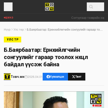
Согтуугаар тээврийн хэрэгс
ШИНЭ
Нүүр
Улс төр
Б.Баярбаатар: Ерөнхийлөгчийн сонгуулийг гараар тоолох нөхцөл байдал үүсэж байна
УЛС ТӨР
Б.Баярбаатар: Ерөнхийлөгчийн
сонгуулийг гараар тоолох нөхцөл
байдал үүсэж байна
2026.04.01
Товч.мн
Хуваалцах
Твит