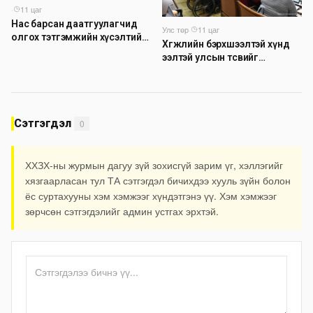
·
11 цаг
Нас барсан даатгуулагчид
Улс төр
·
11 цаг
олгох тэтгэмжийн хүсэлтийг
Хөгжлийн бэрхшээлтэй хүнд
цахимаар авч эхэлжээ
ээлтэй улсын төсвийг
бүрдүүлэх асуудлаар
хэлэлцүүлэг өрнүүлж байна
Сэтгэгдэл
0
ХХЗХ-ны журмын дагуу зүй зохисгүй зарим үг, хэллэгийг
хязгаарласан тул ТА сэтгэгдэл бичихдээ хууль зүйн болон
ёс суртахууны хэм хэмжээг хүндэтгэнэ үү. Хэм хэмжээг
зөрчсөн сэтгэгдэлийг админ устгах эрхтэй.