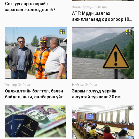
Согтуугаар тээврийн
Хууль эрхзүй
·
10 цаг
хэрэгсэл жолоодсон 67
АТГ: Мөрдөн шалгах
зөрчил бүртгэгджээ
ажиллагаанд одоогоор 1026
хэрэг шалгагдаж байна
Нийгэм
·
10 цаг
Улс төр
·
10 цаг
Зарим голууд үерийн
Өвөлжилтийн бэлтгэл, бэлэн
аюултай түвшинг 30 см
байдал, анги, салбарын үйл
даван үеэрлэж байна
ажиллагаатай танилцлаа