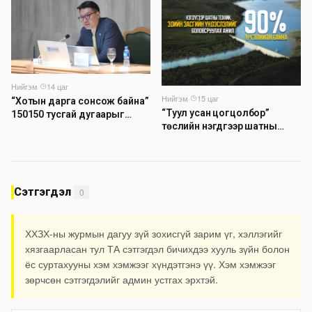
өгч байна
Нийгэм
·
14 цаг
Нийгэм
·
15 цаг
“Хотын дарга сонсож байна”
“Туул усан цогцолбор”
150150 тусгай дугаарыг
төслийн нэгдүгээр шатны
наймдугаар сарын 14-нөөс
ТЭЗҮ-ийг боловсруулах
ажиллуулж эхэлнэ
ажил 90 хувийн гүйцэтгэлтэй
байна
Сэтгэгдэл
0
ХХЗХ-ны журмын дагуу зүй зохисгүй зарим үг, хэллэгийг
хязгаарласан тул ТА сэтгэгдэл бичихдээ хууль зүйн болон
ёс суртахууны хэм хэмжээг хүндэтгэнэ үү. Хэм хэмжээг
зөрчсөн сэтгэгдэлийг админ устгах эрхтэй.