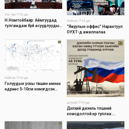
Улс төр
·
13 цаг
Н.Номтойбаяр: Аймгуудад
Нийгэм
·
14 цаг
тулгамдаж буй асуудлуудыг
“Явуулын оффис” Нарантуул
долоо хоног бүр Засгийн
ОУХТ-д ажиллалаа
газрын хуралдаанд
танилцуулж, шийдвэрлүүлнэ
Нийгэм
·
14 цаг
Голуудын усны түвшин өмнөх
өдрөөс 5-10см нэмэгдсэн
байна
дэлхий
·
14 цаг
Дэлхий дизель түлшний
хомсдолтой нүүр туллаа:
Томоохон газрын тосны
компаниуд аюулын дохио