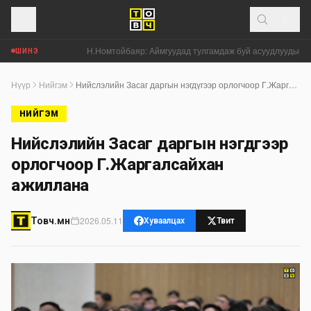
Н.Номтойбаяр: Аймгуудад тулгамдаж буй асуудлуудыг до
ШИНЭ
Нүүр
Нийгэм
Нийслэлийн Засаг даргын нэгдүгээр орлогчоор Г.Жаргалсайхан ажиллана
НИЙГЭМ
Нийслэлийн Засаг даргын нэгдүгээр
орлогчоор Г.Жаргалсайхан
ажиллана
2026.05.11
Товч.мн
Хуваалцах
Твит