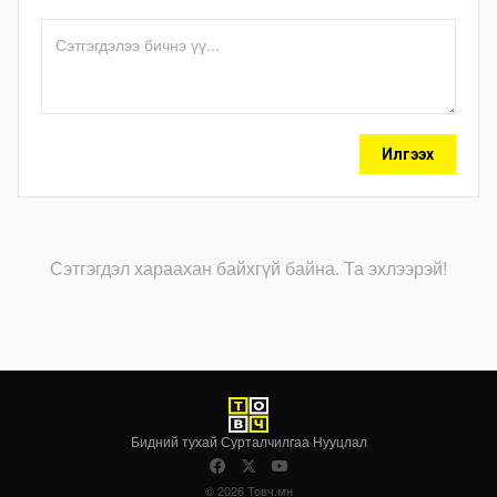
Илгээх
Сэтгэгдэл хараахан байхгүй байна. Та эхлээрэй!
Бидний тухай
·
Сурталчилгаа
·
Нууцлал
© 2026 Товч.мн