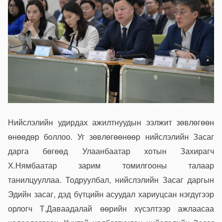
Нийслэлийн удирдах ажилтнуудын ээлжит зөвлөгөөн
өнөөдөр боллоо. Уг зөвлөгөөнөөр нийслэлийн Засаг
дарга бөгөөд Улаанбаатар хотын Захирагч
Х.Нямбаатар зарим томилгооны талаар
танилцууллаа. Тодруулбал, нийслэлийн Засаг даргын
Эдийн засаг, дэд бүтцийн асуудал хариуцсан нэгдүгээр
орлогч Т.Даваадалай өөрийн хүсэлтээр ажлаасаа