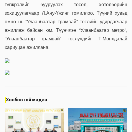
түгжрэлийг бууруулах төсөл, хөтөлбөрийн
зохицуулагчаар Л.Ану-Үжинг томиллоо. Түүний хувьд
өмнө нь “Улаанбаатар трамвай” төслийн удирдагчаар
ажиллаж байсан юм. Түүнчлэн “Улаанбаатар метро”,
“Улаанбаатар трамвай” төслүүдийг Т.Мөнхдалай
хариуцан ажиллана.
Холбоотой мэдээ