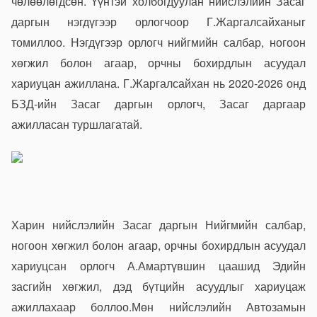
чөлөөлөгдсөн. Үүнтэй холбогдуулан нийслэлийн Засаг
даргын нэгдүгээр орлогчоор Г.Жаргалсайханыг
томиллоо. Нэгдүгээр орлогч нийгмийн салбар, ногоон
хөгжил болон агаар, орчны бохирдлын асуудал
хариуцан ажиллана. Г.Жаргалсайхан нь 2020-2026 онд
БЗД-ийн Засаг даргын орлогч, Засаг даргаар
ажилласан туршлагатай.
Харин нийслэлийн Засаг даргын Нийгмийн салбар,
ногоон хөгжил болон агаар, орчны бохирдлын асуудал
хариуцсан орлогч А.Амартүвшин цаашид Эдийн
засгийн хөгжил, дэд бүтцийн асуудлыг хариуцаж
ажиллахаар боллоо.Мөн нийслэлийн Автозамын