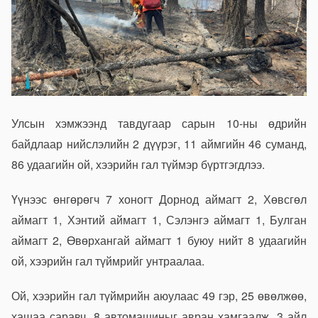
Улсын хэмжээнд тавдугаар сарын 10-ны өдрийн
байдлаар нийслэлийн 2 дүүрэг, 11 аймгийн 46 суманд,
86 удаагийн ой, хээрийн гал түймэр бүртгэгдлээ.
Үүнээс өнгөрөгч 7 хоногт Дорнод аймагт 2, Хөвсгөл
аймагт 1, Хэнтий аймагт 1, Сэлэнгэ аймагт 1, Булган
аймагт 2, Өвөрхангай аймагт 1 буюу нийт 8 удаагийн
ой, хээрийн гал түймрийг унтраалаа.
Ой, хээрийн гал түймрийн аюулаас 49 гэр, 25 өвөлжөө,
хашаа саравч, 8 автомашиныг авран хамгаалж, 3 айл