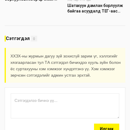
илрүүлэн шалгаж байна
Шатахуун дамлан борлуулж
байгаа асуудалд ТЕГ-аас
холбогдох мэдээллийн дагуу
шалгалтын ажиллагааг
эрчимжүүлж байна
Сэтгэгдэл
0
ХХЗХ-ны журмын дагуу зүй зохисгүй зарим үг, хэллэгийг
хязгаарласан тул ТА сэтгэгдэл бичихдээ хууль зүйн болон
ёс суртахууны хэм хэмжээг хүндэтгэнэ үү. Хэм хэмжээг
зөрчсөн сэтгэгдэлийг админ устгах эрхтэй.
Илгээх