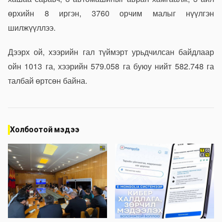
өрхийн 8 иргэн, 3760 орчим малыг нүүлгэн
шилжүүллээ.
Дээрх ой, хээрийн гал түймэрт урьдчилсан байдлаар
ойн 1013 га, хээрийн 579.058 га буюу нийт 582.748 га
талбай өртсөн байна.
Холбоотой мэдээ