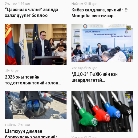
Улс төр
·
14 цаг
Нийгэм
·
15 цаг
“Цааснаас чөлөөлье” зөвлөлдөх
Кибер халдлага, зөрчлийг E-
хэлэлцүүлэг боллоо
Mongolia системээр
дамжуулан мэдээлэх
боломжтой боллоо
Улс төр
·
15 цаг
·
15 цаг
"ДЦС-3” ТӨХК-ийн нэн
2026 оны төсвийн
шаардлагатай
тодотголын төслийн олон
“Турбингенератор-5”-ын
нийтийн хэлэлцүүлэг боллоо
шинэчлэлийн төсвийг
шийдвэрлэхээр болов
Нийгэм
·
16 цаг
Шатахуун дамлан
борлуулсан хоёр зөрчлийг
Улс төр
·
17 цаг