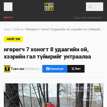
“Цааснаас чөлөөлье” зөв
ШИНЭ
Нүүр
Нийгэм
Өнгөрөгч 7 хоногт 8 удаагийн ой, хээрийн гал түймрийг унтраалаа
НИЙГЭМ
Өнгөрөгч 7 хоногт 8 удаагийн ой,
хээрийн гал түймрийг унтраалаа
2026.05.11
Товч.мн
Хуваалцах
Твит