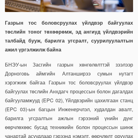
Газрын тос боловсруулах үйлдвэр байгуулах
төслийн тоног төхөөрөмж, эд ангиуд үйлдвэрийн
талбайд бууж, барилга угсралт, суурилуулалтын
ажил үргэлжилж байна
БНЭУ-ын Засгийн газрын хөнгөлөлттэй зээлээр
Дорноговь аймгийн Алтанширээ сумын нутагт
хэрэгжиж байгаа Газрын тос боловсруулах үйлдвэр
байгуулах төслийн Анхдагч процессын болон дагалдах
байгууламжууд (EPC 02), Үйлдвэрийн цахилгаан станц
(EPC 03)-ын багцын Инженерчлэл, худалдан авалт,
барилга угсралтын ажлын гэрээний үнийн дүнг
өөрчлөхөөс бусад техникийн болон процессын шинж
чанартай асуудлаар гэрээнд нэмэлт, өөрчлөлт оруулах