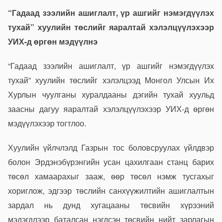
“Гадаад зээлийн ашиглалт, үр ашгийг нэмэгдүүлэх
тухай” хуулийн төслийг яаралтай хэлэлцүүлэхээр
УИХ-д өргөн мэдүүлнэ
“Гадаад зээлийн ашиглалт, үр ашгийг нэмэгдүүлэх
тухай” хуулийн төслийг хэлэлцээд Монгол Улсын Их
Хурлын чуулганы хуралдааны дэгийн тухай хуульд
заасны дагуу яаралтай хэлэлцүүлэхээр УИХ-д өргөн
мэдүүлэхээр тогтлоо.
Хуулийн үйлчлэлд Газрын тос боловсруулах үйлдвэр
болон Эрдэнэбүрэнгийн усан цахилгаан станц барих
төсөл хамаарахыг зааж, өөр төсөл нэмж тусгахыг
хориглож, эдгээр төслийн санхүүжилтийн ашиглалтын
зардал нь дунд хугацааны төсвийн хүрээний
мэдэгдлээр баталсан нэгдсэн төсвийн нийт зарлагын