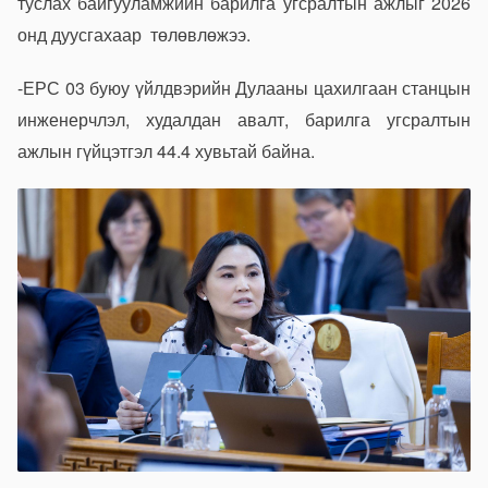
туслах байгууламжийн барилга угсралтын ажлыг 2026
онд дуусгахаар төлөвлөжээ.
-ЕРС 03 буюу үйлдвэрийн Дулааны цахилгаан станцын
инженерчлэл, худалдан авалт, барилга угсралтын
ажлын гүйцэтгэл 44.4 хувьтай байна.