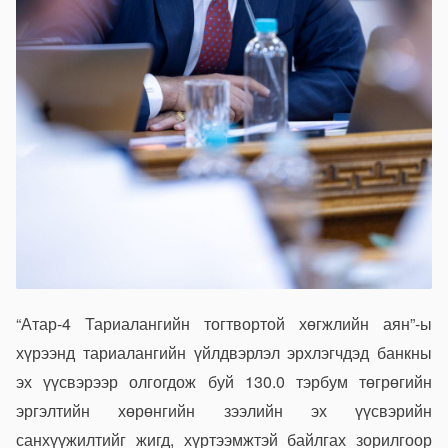
“Атар-4 Тариалангийн тогтвортой хөгжлийн аян”-ы
хүрээнд тариалангийн үйлдвэрлэл эрхлэгчдэд банкны
эх үүсвэрээр олгогдож буй 130.0 тэрбум төгрөгийн
эргэлтийн хөрөнгийн зээлийн эх үүсвэрийн
санхүүжилтийг жигд, хүртээмжтэй байлгах зорилгоор