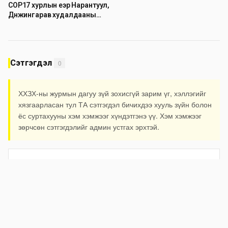
COP17 хурлын үеэр Нарантуул,
Дүнжингарав худалдааны
төвийн авто зогсоолыг
хаана
Сэтгэгдэл
0
ХХЗХ-ны журмын дагуу зүй зохисгүй зарим үг, хэллэгийг
хязгаарласан тул ТА сэтгэгдэл бичихдээ хууль зүйн болон
ёс суртахууны хэм хэмжээг хүндэтгэнэ үү. Хэм хэмжээг
зөрчсөн сэтгэгдэлийг админ устгах эрхтэй.
Илгээх