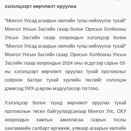
хэлэлцээрт өөрчлөлт оруулна
"Монгол Улсад агаарын хөлгийн түлш нийлүүлэх тухай"
Монгол Улсын Засгийн газар болон Оросын Холбооны
Улсын Засгийн газар хоорондын хэлэлцээр болон
"Монгол Улсад агаарын хөлгийн түлш нийлүүлэх тухай"
Монгол Улсын Засгийн газар, Оросын Холбооны Улсын
Засгийн газар хоорондын 2024 оны есдүгээр сарын 03-
ны хэлэлцээрт өөрчлөлт оруулах тухай протоколыг
соёрхон батлах тухай хуулийн төслийг хэлэлцэн
дэмжээд УИХ-д өргөн мэдүүлэхээр тогтлоо.
Хэлэлцээр болон түүнд өөрчлөлт оруулах тухай
протоколын төсөл байгуулагдсанаар Монгол Улс, ОХУ
хоорондын хамтын ажиллагаа газрын тосны
хангамжийн салбарт өргөжиж, улмаар агаарын хөлгийн