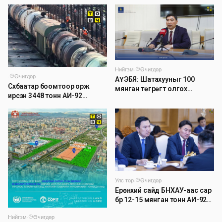
дуу цахилгаантай аадар
бороо орно
Нийгэм
·
Өчигдөр
·
Өчигдөр
АҮЭБЯ: Шатахууныг 100
Сүхбаатар боомтоор орж
мянган төгрөгт олгох
ирсэн 3448 тонн АИ-92
асуудлыг түр хойшлууллаа
автобензинийг агуулахуудад
буулгах ажлыг зохион
байгуулж байна
Улс төр
·
Өчигдөр
Ерөнхий сайд БНХАУ-аас сар
бүр 12-15 мянган тонн АИ-92
автобензин тогтмол нийлүүлэх
Нийгэм
·
Өчигдөр
хүсэлт тавилаа