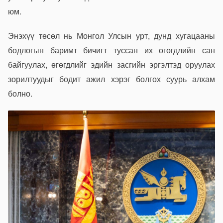
юм.
Энэхүү төсөл нь Монгол Улсын урт, дунд хугацааны
бодлогын баримт бичигт туссан их өгөгдлийн сан
байгуулах, өгөгдлийг эдийн засгийн эргэлтэд оруулах
зорилтуудыг бодит ажил хэрэг болгох суурь алхам
болно.