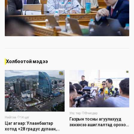
Холбоотой мэдээ
Улс төр
·
Өчигдөр
Нийгэм
·
14 цаг
Газрын тосны агуулахууд
Цаг агаар: Улаанбаатар
эхнээсээ ашиглалтад ороход
хотод +28 градус дулаан,
бэлэн болжээ