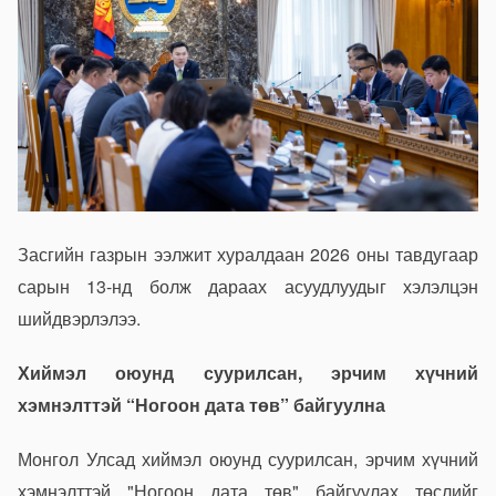
Засгийн газрын ээлжит хуралдаан 2026 оны тавдугаар
сарын 13-нд болж дараах асуудлуудыг хэлэлцэн
шийдвэрлэлээ.
Хиймэл оюунд суурилсан, эрчим хүчний
хэмнэлттэй “Ногоон дата төв” байгуулна
Монгол Улсад хиймэл оюунд суурилсан, эрчим хүчний
хэмнэлттэй "Ногоон дата төв" байгуулах төслийг