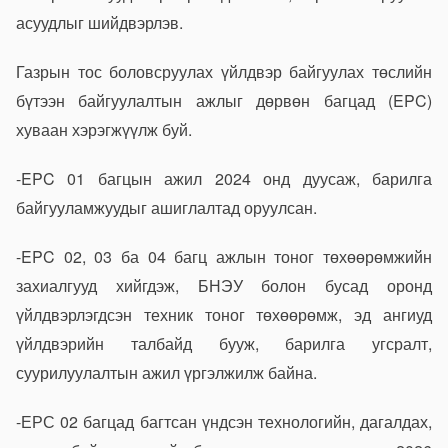
асуудлыг шийдвэрлэв.
Газрын тос боловсруулах үйлдвэр байгуулах төслийн
бүтээн байгуулалтын ажлыг дөрвөн багцад (EPC)
хуваан хэрэгжүүлж буй.
-EPC 01 багцын ажил 2024 онд дуусаж, барилга
байгууламжуудыг ашиглалтад оруулсан.
-EPC 02, 03 ба 04 багц ажлын тоног төхөөрөмжийн
захиалгууд хийгдэж, БНЭУ болон бусад оронд
үйлдвэрлэгдсэн техник тоног төхөөрөмж, эд ангиуд
үйлдвэрийн талбайд бууж, барилга угсралт,
суурилуулалтын ажил үргэлжилж байна.
-ЕРС 02 багцад багтсан үндсэн технологийн, дагалдах,