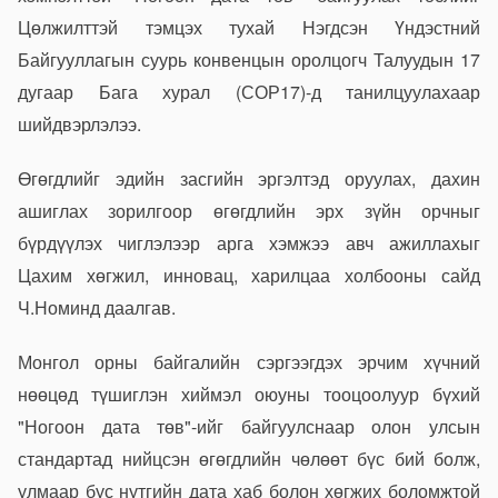
Цөлжилттэй тэмцэх тухай Нэгдсэн Үндэстний
Байгууллагын суурь конвенцын оролцогч Талуудын 17
дугаар Бага хурал (СОР17)-д танилцуулахаар
шийдвэрлэлээ.
Өгөгдлийг эдийн засгийн эргэлтэд оруулах, дахин
ашиглах зорилгоор өгөгдлийн эрх зүйн орчныг
бүрдүүлэх чиглэлээр арга хэмжээ авч ажиллахыг
Цахим хөгжил, инновац, харилцаа холбооны сайд
Ч.Номинд даалгав.
Монгол орны байгалийн сэргээгдэх эрчим хүчний
нөөцөд түшиглэн хиймэл оюуны тооцоолуур бүхий
"Ногоон дата төв"-ийг байгуулснаар олон улсын
стандартад нийцсэн өгөгдлийн чөлөөт бүс бий болж,
улмаар бус нутгийн дата хаб болон хөгжих боломжтой