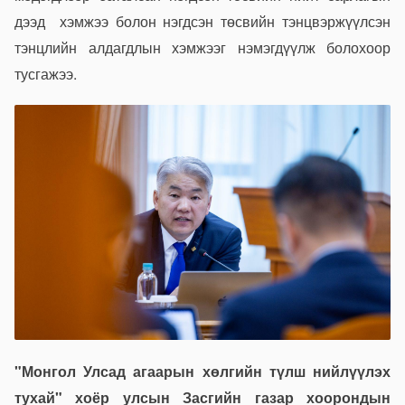
дээд хэмжээ болон нэгдсэн төсвийн тэнцвэржүүлсэн
тэнцлийн алдагдлын хэмжээг нэмэгдүүлж болохоор
тусгажээ.
"Монгол Улсад агаарын хөлгийн түлш нийлүүлэх
тухай" хоёр улсын Засгийн газар хоорондын