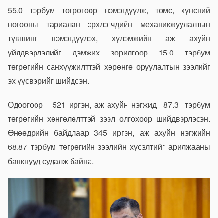
55.0 тэрбум төгрөгөөр нэмэгдүүлж, төмс, хүнсний
ногооны тариалан эрхлэгчдийн механикжуулалтын
түвшинг нэмэгдүүлэх, хүлэмжийн аж ахуйн
үйлдвэрлэлийг дэмжих зорилгоор 15.0 тэрбум
төгрөгийн санхүүжилттэй хөрөнгө оруулалтын зээлийг
эх үүсвэрийг шийдсэн.
Одоогоор 521 иргэн, аж ахуйн нэгжид 87.3 тэрбум
төгрөгийн хөнгөлөлттэй зээл олгохоор шийдвэрлэсэн.
Өнөөдрийн байдлаар 345 иргэн, аж ахуйн нэгжийн
68.87 тэрбум төгрөгийн зээлийн хүсэлтийг арилжааны
банкнууд судалж байна.