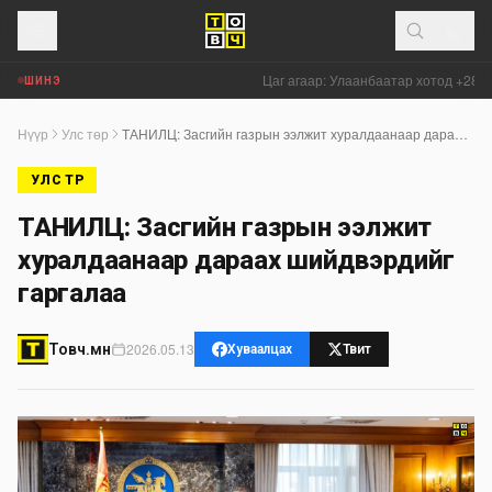
Цаг агаар: Улаанбаатар хотод +28 градус ду
ШИНЭ
Нүүр
Улс төр
ТАНИЛЦ: Засгийн газрын ээлжит хуралдаанаар дараах шийдвэрүүдийг гаргалаа
УЛС ТӨР
ТАНИЛЦ: Засгийн газрын ээлжит
хуралдаанаар дараах шийдвэрүүдийг
гаргалаа
2026.05.13
Товч.мн
Хуваалцах
Твит