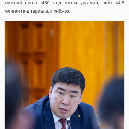
хүнсний ногоо, 460 га-д тосны ургамал, нийт 44.6
мянган га-д тариалалт хийжээ.