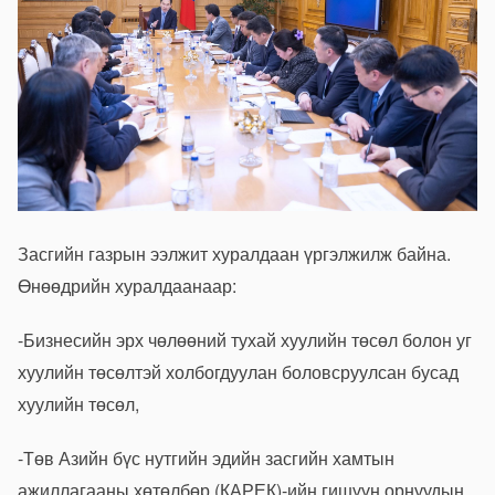
Засгийн газрын ээлжит хуралдаан үргэлжилж байна.
Өнөөдрийн хуралдаанаар:
-Бизнесийн эрх чөлөөний тухай хуулийн төсөл болон уг
хуулийн төсөлтэй холбогдуулан боловсруулсан бусад
хуулийн төсөл,
-Төв Азийн бүс нутгийн эдийн засгийн хамтын
ажиллагааны хөтөлбөр (КАРЕК)-ийн гишүүн орнуудын