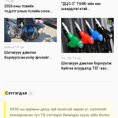
·
1 цаг
"ДЦС-3” ТӨХК-ийн нэн
2026 оны төсвийн
шаардлагатай
тодотголын төслийн олон
“Турбингенератор-5”-ын
нийтийн хэлэлцүүлэг боллоо
шинэчлэлийн төсвийг
шийдвэрлэхээр болов
Нийгэм
·
2 цаг
Шатахуун дамлан
борлуулсан хоёр зөрчлийг
Улс төр
·
3 цаг
илрүүлэн шалгаж байна
Шатахуун дамлан борлуулж
байгаа асуудалд ТЕГ-аас
холбогдох мэдээллийн дагуу
шалгалтын ажиллагааг
эрчимжүүлж байна
Сэтгэгдэл
0
ХХЗХ-ны журмын дагуу зүй зохисгүй зарим үг, хэллэгийг
хязгаарласан тул ТА сэтгэгдэл бичихдээ хууль зүйн болон