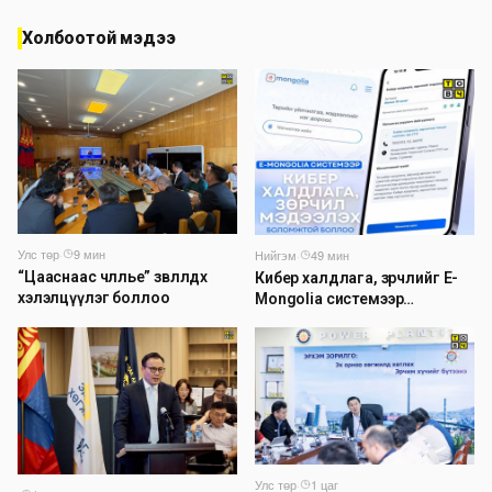
Холбоотой мэдээ
Улс төр
·
9 мин
Нийгэм
·
49 мин
“Цааснаас чөлөөлье” зөвлөлдөх
Кибер халдлага, зөрчлийг E-
хэлэлцүүлэг боллоо
Mongolia системээр
дамжуулан мэдээлэх
боломжтой боллоо
Улс төр
·
1 цаг