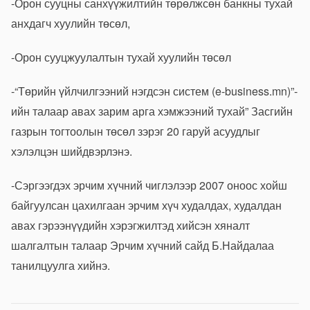
-Орон сууцны санхүүжилтийн төрөлжсөн банкны тухай
анхдагч хуулийн төсөл,
-Орон сууцжуулалтын тухай хуулийн төсөл
-“Төрийн үйлчилгээний нэгдсэн систем (e-business.mn)”-
ийн талаар авах зарим арга хэмжээний тухай” Засгийн
газрын тогтоолын төсөл зэрэг 20 гаруй асуудлыг
хэлэлцэн шийдвэрлэнэ.
-Сэргээгдэх эрчим хүчний чиглэлээр 2007 оноос хойш
байгуулсан цахилгаан эрчим хүч худалдах, худалдан
авах гэрээнүүдийн хэрэгжилтэд хийсэн хяналт
шалгалтын талаар Эрчим хүчний сайд Б.Найдалаа
танилцуулга хийнэ.