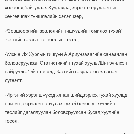
хооронд байгуулах Худалдаа, хөрөнгө оруулалтыг
хөнгөвчлөх түншлэлийн хэлэлцээр,
-“Зөвшөөрлийн зөвлөлийн гишүүдийг томилох тухай”
Засгийн газрын тогтоолын төсөл,
-Улсын Их Хурлын гишүүн А.Ариунзаяагийн санаачлан
боловсруулсан Статистикийн тухай хууль /Шинэчилсэн
найруулга/-ийн төсөлд Засгийн газраас өгөх санал,
дүгнэлт,
-Иргэний хэрэг шүүхэд хянан шийдвэрлэх тухай хуульд
нэмэлт, өөрчлөлт оруулах тухай болон уг хуулийн
төслийг дагалдуулан боловсруулсан бусад хуулийн
төсөл,