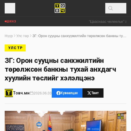
“Цааснаас чөлөөлье” зөвл
ШИНЭ
Нүүр
Улс төр
ЗГ: Орон сууцны санхүүжилтийн төрөлжсөн банкны тухай анхдагч хуулийн төслийг хэлэлцэнэ
УЛС ТӨР
ЗГ: Орон сууцны санхүүжилтийн
төрөлжсөн банкны тухай анхдагч
хуулийн төслийг хэлэлцэнэ
2026.06.03
Товч.мн
Хуваалцах
Твит