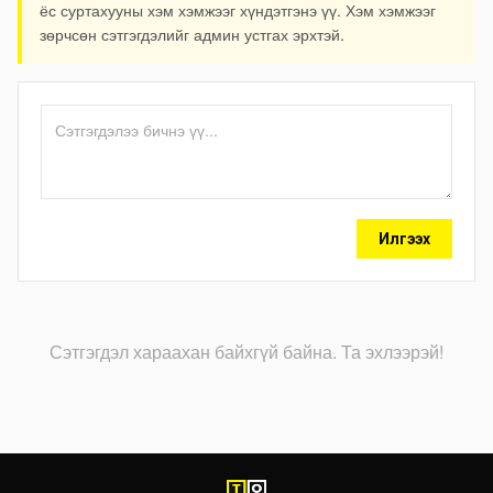
ёс суртахууны хэм хэмжээг хүндэтгэнэ үү. Хэм хэмжээг
зөрчсөн сэтгэгдэлийг админ устгах эрхтэй.
Илгээх
Сэтгэгдэл хараахан байхгүй байна. Та эхлээрэй!