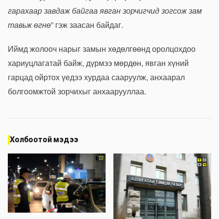
гарахаар завдаж байгаа явган зорчигчид зогсож зам
тавьж өгнө
” гэж заасан байдаг.
Иймд жолооч нарыг замын хөдөлгөөнд оролцохдоо
хариуцлагатай байж, дүрмээ мөрдөн, явган хүний
гарцад ойртох үедээ хурдаа сааруулж, анхаарал
болгоомжтой зорчихыг анхаарууллаа.
Холбоотой мэдээ