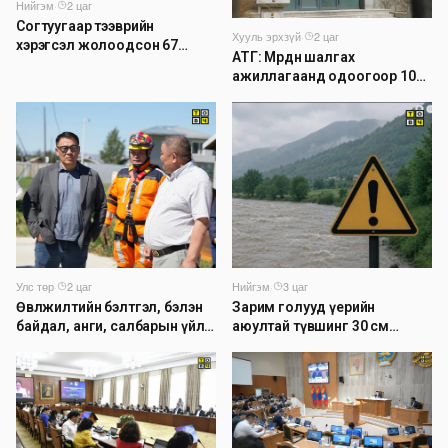
Нийгэм
·
2 цаг
Согтуугаар тээврийн
Хууль эрхзүй
·
2 цаг
хэрэгсэл жолоодсон 67
АТГ: Мөрдөн шалгах
зөрчил бүртгэгджээ
ажиллагаанд одоогоор 1026
хэрэг шалгагдаж байна
Нийгэм
·
3 цаг
Улс төр
·
2 цаг
Зарим голууд үерийн
Өвөлжилтийн бэлтгэл, бэлэн
аюултай түвшинг 30 см
байдал, анги, салбарын үйл
даван үеэрлэж байна
ажиллагаатай танилцлаа