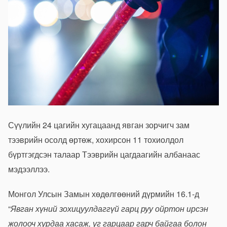
Сүүлийн 24 цагийн хугацаанд явган зорчигч зам
тээврийн осолд өртөж, хохирсон 11 тохиолдол
бүртгэгдсэн талаар Тээврийн цагдаагийн албанаас
мэдээллээ.
Монгол Улсын Замын хөдөлгөөний дүрмийн 16.1-д
“
Явган хүний зохицуулдаггүй гарц руу ойртон ирсэн
жолооч хурдаа хасаж, уг гарцаар гарч байгаа болон