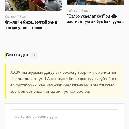
Нийгэм
·
4 цаг
Улс төр
·
3 цаг
“Сэлбэ ухаалаг хот” эдийн
засгийн тусгай бүс байгуулах
Хөгжлийн бэрхшээлтэй хүнд
тогтоолын төслийг
ээлтэй улсын төсвийг
батлууллаа
бүрдүүлэх асуудлаар
хэлэлцүүлэг өрнүүлж байна
Сэтгэгдэл
0
ХХЗХ-ны журмын дагуу зүй зохисгүй зарим үг, хэллэгийг
хязгаарласан тул ТА сэтгэгдэл бичихдээ хууль зүйн болон
ёс суртахууны хэм хэмжээг хүндэтгэнэ үү. Хэм хэмжээг
зөрчсөн сэтгэгдэлийг админ устгах эрхтэй.