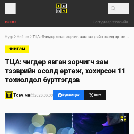
Согтуугаар тээврийн хэр
ШИНЭ
Нүүр
Нийгэм
ТЦА: Өчигдөр явган зорчигч зам тээврийн осолд өртөж, хохирсон 11 тохиолдол бүртгэгдэв
НИЙГЭМ
ТЦА: Өчигдөр явган зорчигч зам
тээврийн осолд өртөж, хохирсон 11
тохиолдол бүртгэгдэв
2026.06.03
Товч.мн
Хуваалцах
Твит