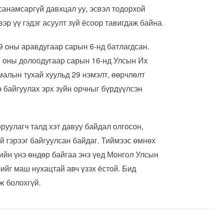
санамсаргүй давхцал уу, эсвэл тодорхой
р үү гэдэг асуулт зүй ёсоор тавигдаж байна.
9 оны аравдугаар сарын 6-нд батлагдсан.
9 оны долоодугаар сарын 16-нд Улсын Их
алын тухай хуульд 29 нэмэлт, өөрчлөлт
 байгуулах эрх зүйн орчныг бүрдүүлсэн
оруулагч талд хэт давуу байдал олгосон,
й гэрээг байгуулсан байдаг. Тиймээс өмнөх
ийн үнэ өндөр байгаа энэ үед Монгол Улсын
ийг маш нухацтай авч үзэх ёстой. Бид
ж болохгүй.