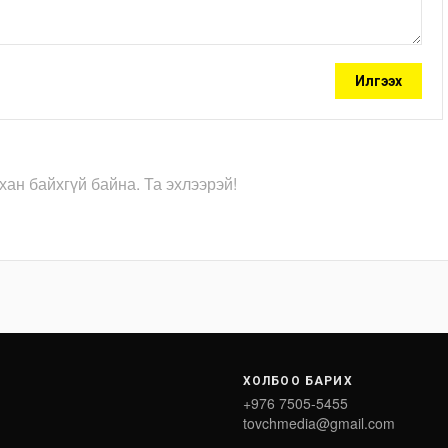
Илгээх
хан байхгүй байна. Та эхлээрэй!
ХОЛБОО БАРИХ
+976 7505-5455
tovchmedia@gmail.com