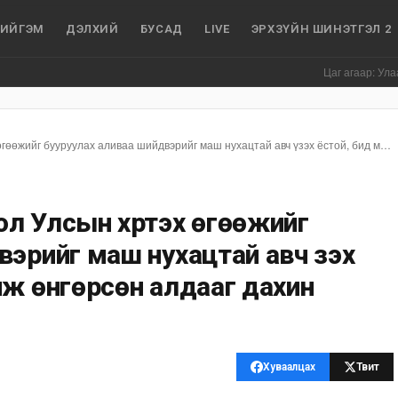
ИЙГЭМ
ДЭЛХИЙ
БУСАД
LIVE
ЭРХЗҮЙН ШИНЭТГЭЛ 2
Цаг агаар: Улаанбаатар
О.Батнайрамдал: Монгол Улсын хүртэх өгөөжийг бууруулах аливаа шийдвэрийг маш нухацтай авч үзэх ёстой, бид мэдсээр байж өнгөрсөн алдааг дахин давтаж болохгүй
л Улсын хүртэх өгөөжийг
эрийг маш нухацтай авч үзэх
йж өнгөрсөн алдааг дахин
Хуваалцах
Твит