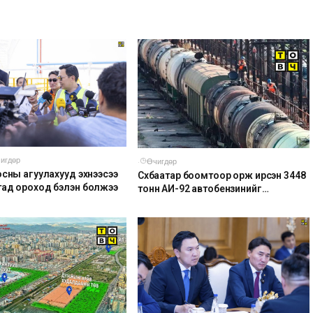
игдөр
·
Өчигдөр
осны агуулахууд эхнээсээ
Сүхбаатар боомтоор орж ирсэн 3448
ад ороход бэлэн болжээ
тонн АИ-92 автобензинийг
агуулахуудад буулгах ажлыг
зохион байгуулж байна