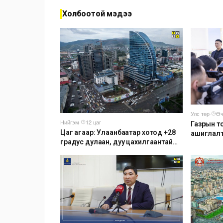
Холбоотой мэдээ
Улс төр
·
Өч
Нийгэм
·
12 цаг
Газрын т
Цаг агаар: Улаанбаатар хотод +28
ашиглалт
градус дулаан, дуу цахилгаантай
аадар бороо орно