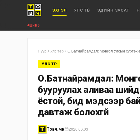
ЭХЛЭЛ
УЛС ТӨР
ЭДИЙН ЗАСАГ
Н
ШИНЭ
Нүүр
Улс төр
УЛС ТӨР
О.Батнайрамдал: Монго
бууруулах аливаа шийдв
ёстой, бид мэдсээр ба
давтаж болохгүй
2026.06.03
Товч.мн