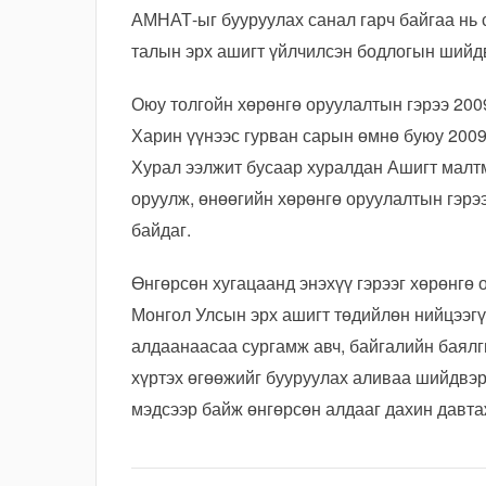
АМНАТ-ыг бууруулах санал гарч байгаа нь 
талын эрх ашигт үйлчилсэн бодлогын шийдвэ
Оюу толгойн хөрөнгө оруулалтын гэрээ 200
Харин үүнээс гурван сарын өмнө буюу 200
Хурал ээлжит бусаар хуралдан Ашигт малтм
оруулж, өнөөгийн хөрөнгө оруулалтын гэрээ
байдаг.
Өнгөрсөн хугацаанд энэхүү гэрээг хөрөнгө 
Монгол Улсын эрх ашигт төдийлөн нийцээгү
алдаанаасаа сургамж авч, байгалийн баялг
хүртэх өгөөжийг бууруулах аливаа шийдвэр
мэдсээр байж өнгөрсөн алдааг дахин давта