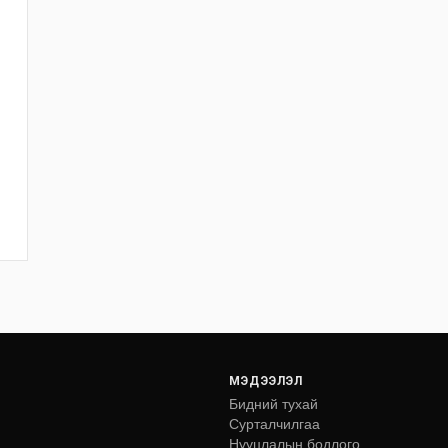
МЭДЭЭЛЭЛ
Бидний тухай
Сурталчилгаа
Нууцлалын бодлого