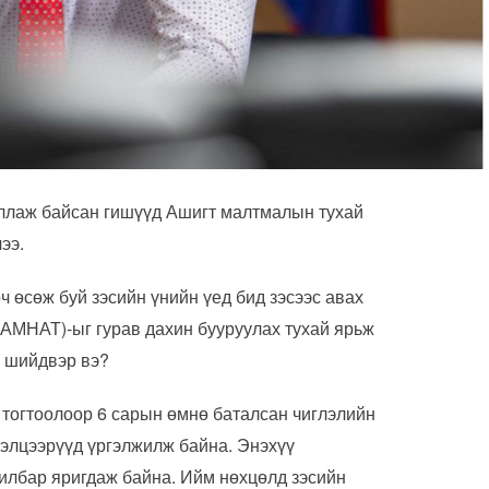
ллаж байсан гишүүд Ашигт малтмалын тухай
лээ.
 өсөж буй зэсийн үнийн үед бид зэсээс авах
АМНАТ)-ыг гурав дахин бууруулах тухай ярьж
н шийдвэр вэ?
 тогтоолоор 6 сарын өмнө баталсан чиглэлийн
лэлцээрүүд үргэлжилж байна. Энэхүү
илбар яригдаж байна. Ийм нөхцөлд зэсийн