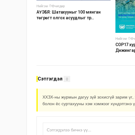
Нийгэм
·
Өчигдөр
АҮЭБЯ: Шатахууныг 100 мянган
төгрөгт олгох асуудлыг түр
хойшлууллаа
Нийгэм
·
Өч
COP17 хур
Дүнжинга
авто зог
Сэтгэгдэл
0
ХХЗХ-ны журмын дагуу зүй зохисгүй зарим үг, 
болон ёс суртахууны хэм хэмжээг хүндэтгэнэ ү