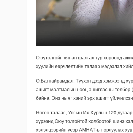
Оюутолгойн хянан шалгах түр хороонд ажи
хуулийн өөрчлөлтийн талаар мэдээлэл хий
О.Батнайрамдал: Түүхэн дээд хэмжээнд хүрч
ашигт малтмалын нөөц ашигласны төлбөр (
байна. Энэ нь яг хэний эрх ашигт үйлчилсэ
Нөгөө талаас, Улсын Их Хурлын 120 дугаар
хүрээнд Оюу толгойтой холбоотой шинэ хэ
хэлэлцээрийн үеэр АМНАТ-ыг орлуулах хув