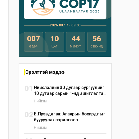
2026.08.17 · 09:00
007
10
44
55
ӨДӨР
ЦАГ
МИНУТ
СЕКУНД
Эрэлттэй мэдээ
01
Нийслэлийн 30 дугаар сургуулийг
10 дугаар сарын 1-нд ашиглалтад
оруулна
Нийгэм
02
Б.Пүрэвдагва: Агаарын бохирдлыг
бууруулах зорилгоор
эрдэнэшишийн барьцалдуулагч
Нийгэм
ашиглана