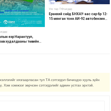
Улс төр
·
Өчигдөр
Ерөнхий сайд БНХАУ-аас сар бүр 12-
15 мянган тонн АИ-92 автобензин
тогтмол нийлүүлэх хүсэлт тавилаа
игдөр
лын үеэр Нарантуул,
рав худалдааны төвийн
соолыг хаана
хэллэгийг хязгаарласан тул ТА сэтгэгдэл бичихдээ хууль зүйн
ү. Хэм хэмжээг зөрчсөн сэтгэгдэлийг админ устгах эрхтэй.