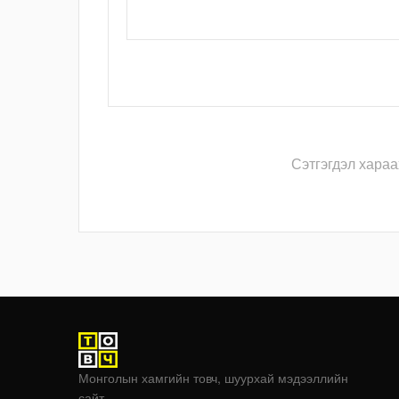
Сэтгэгдэл хараа
Монголын хамгийн товч, шуурхай мэдээллийн
сайт