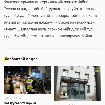
болохоос урьдчилан сэргийлэхийг зөвлөж байна.
Түүнчлэн цагдаагийн байгууллагаас уг үйл ажиллагааг
хууль бусаар болон тусгай зөвшөөрөлтэйгөөр эрхэлж
буй иргэн, аж ахуйн нэгжрүү чиглэсэн эрчимжүүлсэн
хяналт, шалгалтын ажлыг зохион байгуулж буй тул
хууль бус үйлдлээс татгалзахыг анхааруулж байна.
Холбоотой мэдээ
Нийгэм
·
3 цаг
Согтуугаар тээврийн