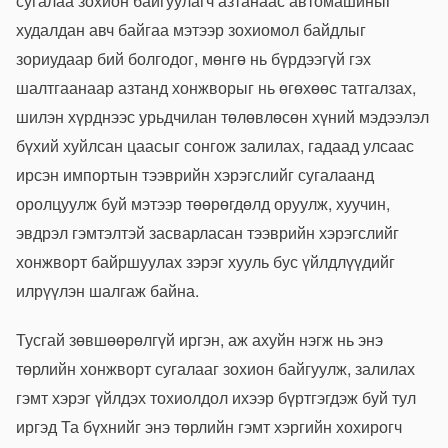
сугалаа зохион байгуулагч азтанаас автомашиныг
худалдан авч байгаа мэтээр зохиомол байдлыг
зориудаар бий болгодог, мөнгө нь бүрдээгүй гэх
шалтгаанаар азтанд хонжворыг нь өгөхөөс татгалзах,
шилэн хүрднээс урьдчилан төлөвлөсөн хүний мэдээлэл
бүхий хуйлсан цаасыг сонгож залилах, гадаад улсаас
ирсэн импортын тээврийн хэрэгслийг сугалаанд
оролцуулж буй мэтээр төөрөгдөлд оруулж, хуучин,
эвдрэл гэмтэлтэй засварласан тээврийн хэрэгслийг
хонжворт байршуулах зэрэг хууль бус үйлдлүүдийг
илрүүлэн шалгаж байна.
Тусгай зөвшөөрөлгүй иргэн, аж ахуйн нэгж нь энэ
төрлийн хонжворт сугалааг зохион байгуулж, залилах
гэмт хэрэг үйлдэх тохиолдол ихээр бүртгэгдэж буй тул
иргэд Та бүхнийг энэ төрлийн гэмт хэргийн хохирогч