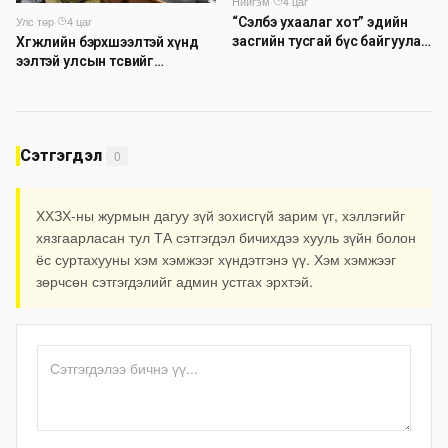
Нийгэм
·
4 цаг
Улс төр
·
4 цаг
“Сэлбэ ухаалаг хот” эдийн
засгийн тусгай бүс байгуулах
Хөгжлийн бэрхшээлтэй хүнд
тогтоолын төслийг
ээлтэй улсын төсвийг
батлууллаа
бүрдүүлэх асуудлаар
хэлэлцүүлэг өрнүүлж байна
Сэтгэгдэл
0
ХХЗХ-ны журмын дагуу зүй зохисгүй зарим үг, хэллэгийг
хязгаарласан тул ТА сэтгэгдэл бичихдээ хууль зүйн болон
ёс суртахууны хэм хэмжээг хүндэтгэнэ үү. Хэм хэмжээг
зөрчсөн сэтгэгдэлийг админ устгах эрхтэй.