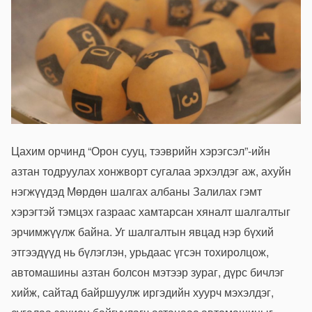
Цахим орчинд “Орон сууц, тээврийн хэрэгсэл”-ийн
азтан тодруулах хонжворт сугалаа эрхэлдэг аж, ахуйн
нэгжүүдэд Мөрдөн шалгах албаны Залилах гэмт
хэрэгтэй тэмцэх газраас хамтарсан хяналт шалгалтыг
эрчимжүүлж байна. Уг шалгалтын явцад нэр бүхий
этгээдүүд нь бүлэглэн, урьдаас үгсэн тохиролцож,
автомашины азтан болсон мэтээр зураг, дүрс бичлэг
хийж, сайтад байршуулж иргэдийн хуурч мэхэлдэг,