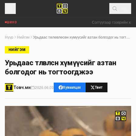
Согтуугаар тээврийн хэрэг
ШИНЭ
Нүүр
Нийгэм
Урьдаас төлөвлөсөн хүмүүсийг азтан болгодог нь тогтоогджээ
НИЙГЭМ
Урьдаас төлөвлөсөн хүмүүсийг азтан
болгодог нь тогтоогджээ
2026.06.03
Товч.мн
Хуваалцах
Твит