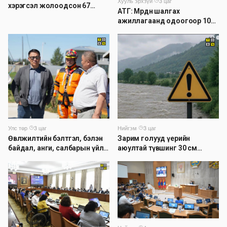
Хууль эрхзүй
·
3 цаг
хэрэгсэл жолоодсон 67
АТГ: Мөрдөн шалгах
зөрчил бүртгэгджээ
ажиллагаанд одоогоор 1026
хэрэг шалгагдаж байна
Нийгэм
·
3 цаг
Улс төр
·
3 цаг
Зарим голууд үерийн
Өвөлжилтийн бэлтгэл, бэлэн
аюултай түвшинг 30 см
байдал, анги, салбарын үйл
даван үеэрлэж байна
ажиллагаатай танилцлаа