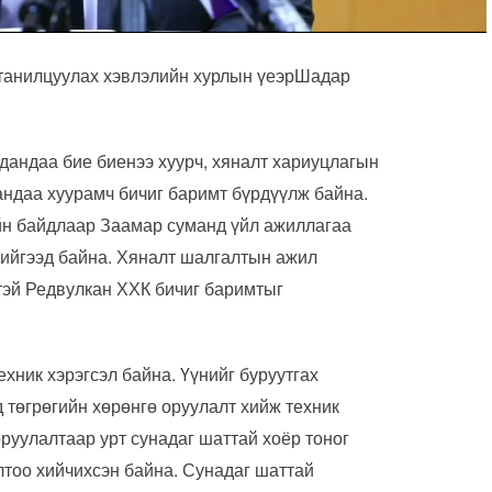
 танилцуулах хэвлэлийн хурлын үеэрШадар
дандаа бие биенээ хуурч, хяналт хариуцлагын
андаа хуурамч бичиг баримт бүрдүүлж байна.
йн байдлаар Заамар суманд үйл ажиллагаа
хийгээд байна. Хяналт шалгалтын ажил
тэй Редвулкан ХХК бичиг баримтыг
ехник хэрэгсэл байна. Үүнийг буруутгах
д төгрөгийн хөрөнгө оруулалт хийж техник
оруулалтаар урт сунадаг шаттай хоёр тоног
тоо хийчихсэн байна. Сунадаг шаттай