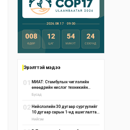
2026.08.17 · 09:00
008
12
54
23
ӨДӨР
ЦАГ
МИНУТ
СЕКУНД
Эрэлттэй мэдээ
01
МИАТ: Стамбулын чиглэлийн
өнөөдрийн нислэг техникийн
шалтгаанаар цуцлагдлаа
Бусад
02
Нийслэлийн 30 дугаар сургуулийг
10 дугаар сарын 1-нд ашиглалтад
оруулна
Нийгэм