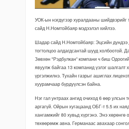
УОК-ын нэгдүгээр хуралдааны шийдвэрийг
сайд Н.Номтойбаяр мэдээлэл хийлээ.
Шадар сайд Н.Номтойбаяр: Эцсийн дүндээ 
тогтолцоо алдагдсантай шууд холбоотой. Д
Зөвхөн "Рэдбулкан” компани ч биш Одооги
явуулж байгаа 13 компанид үзлэг шалгалт 
үргэлжилнэ. Тухайн газрыг ашиглах лиценз
хуурамчаар бүрдүүлсэн байна.
Нэг гал унтраах ангид очиход 6 өөр улсын т
аргагүй. Ойрын хугацаанд ОБГ-т 5.5 их ная
хангамжийг 80 хувьд хүргэнэ. Энэ хөрөнгө 
төхөөрөмж авна. Германаас авахаар сонгол