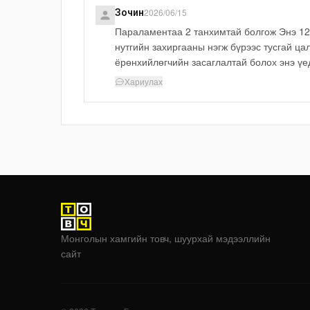
2026/06/15
Зочин
Параламентаа 2 танхимтай болгож Энэ 12
нутгийн захиргааны нэгж бүрээс тусгай ца
ёрөнхийлөгчийн засаглалтай болох энэ үе
Хариулах
Монголын хамгийн товч, шуурхай мэдээллийн
сайт