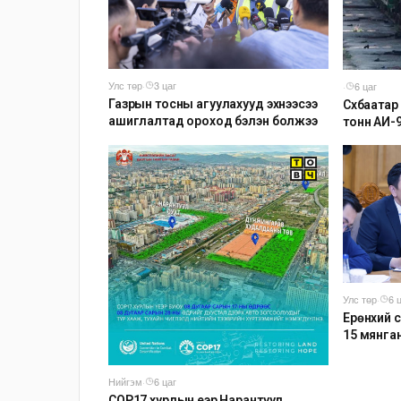
Улс төр
·
3 цаг
·
6 цаг
Газрын тосны агуулахууд эхнээсээ
Сүхбаата
ашиглалтад ороход бэлэн болжээ
тонн АИ-
агуулаху
зохион б
Улс төр
·
6 
Ерөнхий с
15 мянга
тогтмол н
Нийгэм
·
6 цаг
COP17 хурлын үеэр Нарантуул,