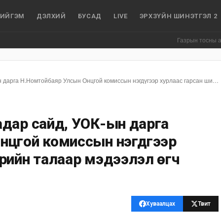
ИЙГЭМ
ДЭЛХИЙ
БУСАД
LIVE
ЭРХЗҮЙН ШИНЭТГЭЛ 2
Газрын тосны агуулахууд
LIVE: Монгол Улсын Шадар сайд, УОК-ын дарга Н.Номтойбаяр Улсын Онцгой комиссын нэгдүгээр хурлаас гарсан шийдвэрийн талаар мэдээлэл өгч байна
дар сайд, УОК-ын дарга
цгой комиссын нэгдүгээр
рийн талаар мэдээлэл өгч
Хуваалцах
Твит