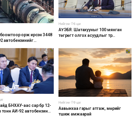
Нийгэм
·
6 цаг
АҮЭБЯ: Шатахууныг 100 мянган
р боомтоор орж ирсэн 3448
төгрөгт олгох асуудлыг түр
92 автобензинийг
хойшлууллаа
удад буулгах ажлыг
айгуулж байна
цаг
Нийгэм
·
9 цаг
айд БНХАУ-аас сар бүр 12-
Аавынхаа гарыг атгаж, мөрийг
н тонн АИ-92 автобензин
түшиж амжаарай
ийлүүлэх хүсэлт тавилаа