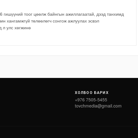
6 гишүүний тоог цөөлж байнгын ажиллагаатай, дээд танхимд
лин хангамжгүй төлөөлөгч сонгож ажлуулах эсвэл
д л улс хөгжинө
ХОЛБОО БАРИХ
+976 7505-5455
tovchmedia@gmail.com