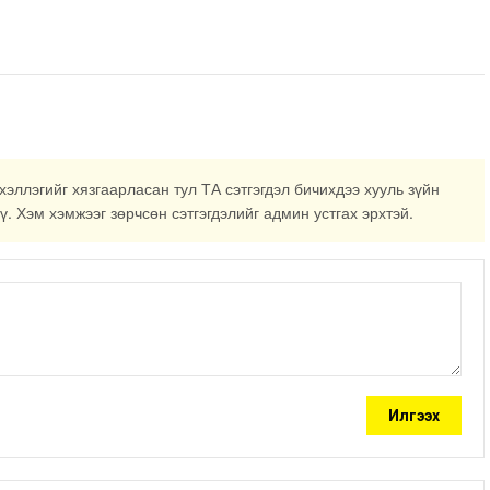
хэллэгийг хязгаарласан тул ТА сэтгэгдэл бичихдээ хууль зүйн
ү. Хэм хэмжээг зөрчсөн сэтгэгдэлийг админ устгах эрхтэй.
Илгээх