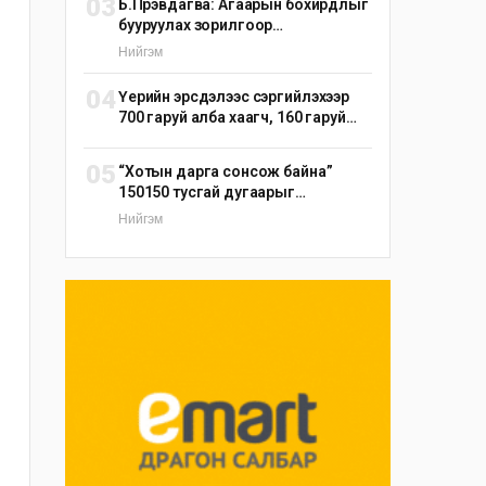
03
Б.Пүрэвдагва: Агаарын бохирдлыг
бууруулах зорилгоор
эрдэнэшишийн барьцалдуулагч
Нийгэм
ашиглана
04
Үерийн эрсдэлээс сэргийлэхээр
700 гаруй алба хаагч, 160 гаруй
техник, 51 мотопомп бэлэн
байдалд ажиллаж байна
05
“Хотын дарга сонсож байна”
150150 тусгай дугаарыг
наймдугаар сарын 14-нөөс
Нийгэм
ажиллуулж эхэлнэ