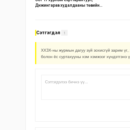
Дүнжингарав худалдааны төвийн
авто зогсоолыг хаана
Сэтгэгдэл
1
ХХЗХ-ны журмын дагуу зүй зохисгүй зарим үг, 
болон ёс суртахууны хэм хэмжээг хүндэтгэнэ ү