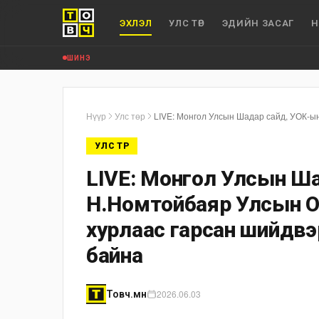
ЭХЛЭЛ
УЛС ТӨР
ЭДИЙН ЗАСАГ
Н
ШИНЭ
Нүүр
Улс төр
УЛС ТӨР
LIVE: Монгол Улсын Ша
Н.Номтойбаяр Улсын Он
хурлаас гарсан шийдвэ
байна
2026.06.03
Товч.мн