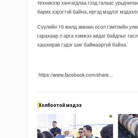
техникээр хангагдлаа гээд галаас урьдчила
барих хэрэгтэй байна, иргэд мэдлэг мэдээ
Сүүлийн 10 жилд зөвхөн осол гэмтлийн улм
гарахаар л арга хэмжээ авдаг байдлыг тасла
хашхирав гэдэг шиг баймааргүй байна.
https://www.facebook.com/share...
Холбоотой мэдээ