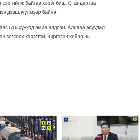
н сэргийлж байгаа хэрэг биш. Стандартаа
ллээ дээшлүүлмээр байна.
аас 516 хүүхэд амиа алдсан. Аливаа асуудал
н зогсоох хэрэгтэй, ниргэсэн хойно нь