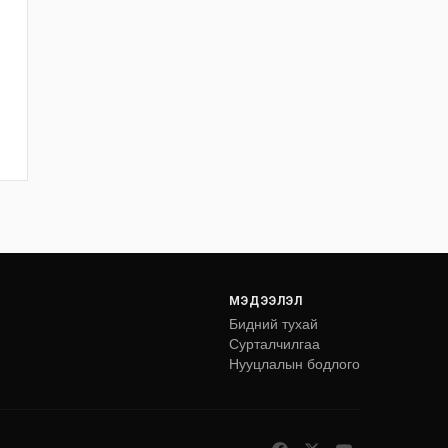
МЭДЭЭЛЭЛ
Бидний тухай
Сурталчилгаа
Нууцлалын бодлого