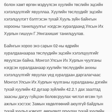
болон хамт өргөн мэдүүлсэн хуулийн төсл
ийн эцсийн
хэлэлцүүлгийг явууллаа. Хуулийн төслүүдийг эцсийн
хэлэлцүүлэгт бэлтгэсэн тухай Хууль зүйн байнгын
хорооны танилцуулгыг нэгдсэн хуралдаанд Улсын Их
Хурлын гишүүн Г.Уянгахишиг танилцуулав.
Байнгын хороо энэ сарын 02-ны өдрийн
хуралдаанаараа төслүүдийн эцсийн хэлэлцүүлгийг
явуулсан байна. Монгол Улсын Их Хурлын чуулганы
нэгдсэн хуралдаанаар хуулийн төслүүдийн анхны
хэлэлцүүлгийг явуулах үед хуралдаан даргалагчаас
Монгол Улсын Их Хурлын чуулганы хуралдааны дэгийн
тухай хуулийн 42 дугаар зүйлийн 42.2.1 дах заалтад
заасны дагуу гүйцээн боловсруулах чиглэл өгсөн тул
ажлын хэсгээс Замын хөдөлгөөний аюулгүй байдлын
тухай хуульд нэмэлт, өөрчлөлт оруулах тухай хуулийн