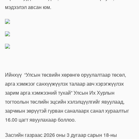
мэдээлэл авсан юм.
Ийнхүү
“Улсын төсвийн хөрөнгө оруулалтаар төсөл,
арга хэмжээг санхүүжүүлэх талаар авч хэрэгжүүлэх
зарим арга хэмжээний тухай” Улсын Их Хурлын
тогтоолын төсл
ийн эцсийн хэлэлцүүлгийг явуулаад,
зарчмын зөрүүтэй гурван саналаарх санал хураалтыг
16.00 цагт явуулахаар боллоо.
Засгийн газраас 2026 оны 3 дугаар сарын 18-ны