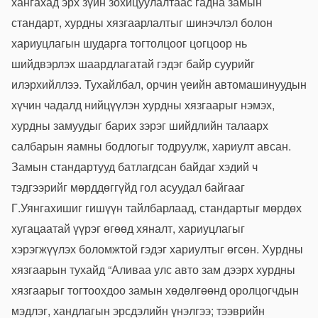
хангахад эрх зүйн зохицуулалтаас гадна замын
стандарт, хурдны хязгаарлалтыг шинэчлэл болон
хариуцлагын шударга тогтолцоог цогцоор нь
шийдвэрлэх шаардлагатай гэдэг байр суурийг
илэрхийллээ. Тухайлбал, орчин үеийн автомашинуудын
хүчин чадалд нийцүүлэн хурдны хязгаарыг нэмэх,
хурдны замуудыг барих зэрэг шийдлийн талаарх
салбарын яамны бодлогыг тодруулж, хариулт авсан.
Замын стандартууд батлагдсан байдаг хэдий ч
тэдгээрийг мөрддөггүйд гол асуудал байгааг
Г.Уянгахишиг гишүүн тайлбарлаад, стандартыг мөрдөх
хугацаатай үүрэг өгөөд хяналт, хариуцлагыг
хэрэгжүүлэх боломжтой гэдэг хариултыг өгсөн. Хурдны
хязгаарын тухайд “Аливаа улс авто зам дээрх хурдны
хязгаарыг тогтоохдоо замын хөдөлгөөнд оролцогчдын
мэдлэг, хандлагын эрсдэлийн үнэлгээ; тээврийн