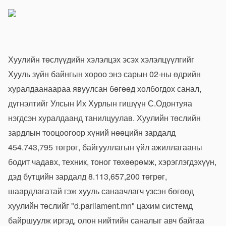
Хуулийн төслүүдийн хэлэлцэх эсэх хэлэлцүүлгийг
Хууль зүйн байнгын хороо энэ сарын 02-ны өдрийн
хуралдаанаараа явуулсан бөгөөд холбогдох санал,
дүгнэлтийг Улсын Их Хурлын гишүүн С.Одонтуяа
нэгдсэн хуралдаанд танилцуулав. Хуулийн төслийн
зардлын тооцоогоор хүний нөөцийн зардалд
454.743,795 төгрөг, байгууллагын үйл ажиллагааны
бодит чадавх, техник, тоног төхөөрөмж, хэрэглэгдэхүүн,
дэд бүтцийн зардалд 8.113,657,200 төгрөг,
шаардлагатай гэж хууль санаачлагч үзсэн бөгөөд
хуулийн төслийг "d.parliament.mn" цахим системд
байршуулж иргэд, олон нийтийн саналыг авч байгаа