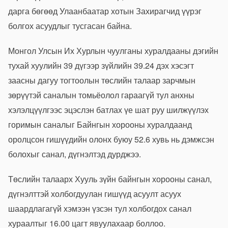
дарга бөгөөд Улаанбаатар хотын Захирагчид үүрэг
болгох асуудлыг тусгасан байна.
Монгол Улсын Их Хурлын чуулганы хуралдааны дэгийн
тухай хуулийн 39 дүгээр зүйлийн 39.24 дэх хэсэгт
заасны дагуу тогтоолын төслийн талаар зарчмын
зөрүүтэй саналын томьёолол гараагүй тул анхны
хэлэлцүүлгээс эцэслэн батлах үе шат руу шилжүүлэх
горимын саналыг Байнгын хорооны хуралдаанд
оролцсон гишүүдийн олонх буюу 52.6 хувь нь дэмжсэн
болохыг санал, дүгнэлтэд дурджээ.
Төслийн талаарх Хууль зүйн байнгын хорооны санал,
дүгнэлттэй холбогдуулан гишүүд асуулт асуух
шаардлагагүй хэмээн үзсэн тул холбогдох санал
хураалтыг 16.00 цагт явуулахаар боллоо.