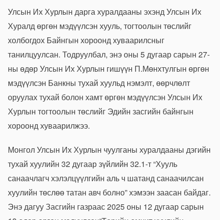
Улсын Их Хурлын дарга хуралдааны эхэнд Улсын Их
Хуралд өргөн мэдүүлсэн хууль, тогтоолын төслийг
холбогдох Байнгын хороонд хуваарилсныг
танилцуулсан. Тодруулбал, энэ оны 5 дугаар сарын 27-
ны өдөр Улсын Их Хурлын гишүүн П.Мөнхтулгын
өргөн
мэдүүлсэн
Банкны тухай хуульд нэмэлт, өөрчлөлт
оруулах тухай болон хамт өргөн мэдүүлсэн Улсын Их
Хурлын тогтоолын төсл
ийг Эдийн засгийн байнгын
хороонд хуваарилжээ.
Монгол Улсын Их Хурлын чуулганы хуралдааны дэгийн
тухай хуулийн 32 дугаар зүйлийн 32.1-т “Хууль
санаачлагч хэлэлцүүлгийн аль ч шатанд санаачилсан
хуулийн төслөө татан авч болно” хэмээн заасан байдаг.
Энэ дагуу Засгийн газраас 2025 оны 12 дугаар сарын