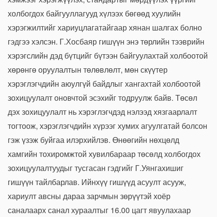
холбогдох байгууллагууд хүлээх бөгөөд хуулийн
хэрэгжилтийг хариуцлагатайгаар хянан шалгах болно
гэдгээ хэлсэн. Г.Хосбаяр гишүүн энэ төрлийн тээврийн
хэрэгслийн дэд бүтцийг бүтээн байгуулахтай холбоотой
хөрөнгө оруулалтын төлөвлөлт, мөн скүүтер
хэрэглэгчдийн аюулгүй байдлыг хангахтай холбоотой
зохицуулалт оновчтой эсэхийг тодруулж байв. Төсөл
дэх зохицуулалт нь хэрэглэгчдэд нэлээд хязгаарлалт
тогтоож, хэрэглэгчдийн хүрээг хумих агуулгатай болсон
гэж үзэж буйгаа илэрхийлэв. Өнөөгийн нөхцөлд
хамгийн тохиромжтой хувилбараар төсөлд холбогдох
зохицуулалтуудыг тусгасан гэдгийг Г.Уянгахишиг
гишүүн тайлбарлав. Ийнхүү гишүүд асуулт асууж,
хариулт авсны дараа зарчмын зөрүүтэй хоёр
саналаарх санал хураалтыг 16.00 цагт явуулахаар