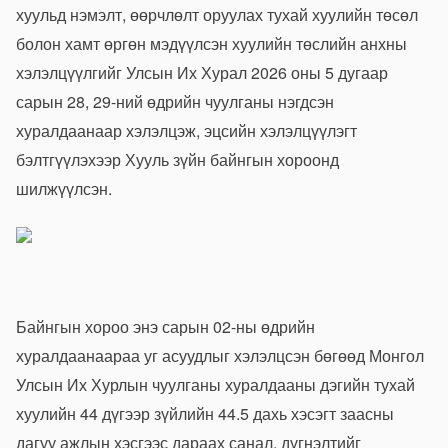
хуульд нэмэлт, өөрчлөлт оруулах тухай хуулийн төсөл
болон хамт өргөн мэдүүлсэн хуулийн төслийн анхны
хэлэлцүүлгийг Улсын Их Хурал 2026 оны 5 дугаар
сарын 28, 29-ний өдрийн чуулганы нэгдсэн
хуралдаанаар хэлэлцэж, эцсийн хэлэлцүүлэгт
бэлтгүүлэхээр Хууль зүйн байнгын хороонд
шилжүүлсэн.
Байнгын хороо энэ сарын 02-ны өдрийн
хуралдаанаараа уг асуудлыг хэлэлцсэн бөгөөд Монгол
Улсын Их Хурлын чуулганы хуралдааны дэгийн тухай
хуулийн 44 дүгээр зүйлийн 44.5 дахь хэсэгт заасны
дагуу ажлын хэсгээс дараах санал, дүгнэлтийг