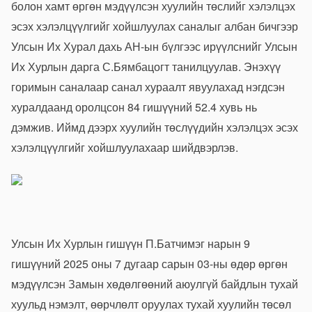
болон хамт өргөн мэдүүлсэн хуулийн төсл
ийг хэлэлцэх
эсэх хэлэлцүүлгийг хойшлуулах саналыг албан бичгээр
Улсын Их Хурал дахь АН-ын бүлгээс ирүүлснийг Улсын
Их Хурлын дарга С.Бямбацогт танилцуулав. Энэхүү
горимын саналаар санал хураалт явуулахад нэгдсэн
хуралдаанд оролцсон 84 гишүүний 52.4 хувь нь
дэмжив. Иймд дээрх хуулийн төслүүдийн хэлэлцэх эсэх
хэлэлцүүлгийг хойшлуулахаар шийдвэрлэв.
Улсын Их Хурлын гишүүн П.Батчимэг нарын 9
гишүүний 2025 оны 7 дугаар сарын 03-ны өдөр
өргөн
мэдүүлсэн
Замын хөдөлгөөний аюулгүй байдлын тухай
хуульд нэмэлт, өөрчлөлт оруулах тухай хуулийн төсөл