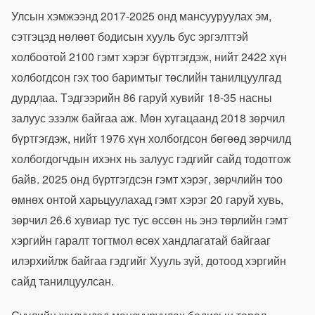
Улсын хэмжээнд 2017-2025 онд мансууруулах эм,
сэтгэцэд нөлөөт бодисын хууль бус эргэлттэй
холбоотой 2100 гэмт хэрэг бүртгэгдэж, нийт 2422 хүн
холбогдсон гэх тоо баримтыг төслийн танилцуулгад
дурдлаа. Тэдгээрийн 86 гаруй хувийг 18-35 насны
залуус эзэлж байгаа аж. Мөн хугацаанд 2018 зөрчил
бүртгэгдэж, нийт 1976 хүн холбогдсон бөгөөд зөрчилд
холбогдогчдын ихэнх нь залуус гэдгийг сайд тодотгож
байв. 2025 онд бүртгэгдсэн гэмт хэрэг, зөрчлийн тоо
өмнөх онтой харьцуулахад гэмт хэрэг 20 гаруй хувь,
зөрчил 26.6 хувиар тус тус өссөн нь энэ төрлийн гэмт
хэргийн гаралт тогтмол өсөх хандлагатай байгааг
илэрхийлж байгаа гэдгийг Хууль зүй, дотоод хэргийн
сайд танилцуулсан.