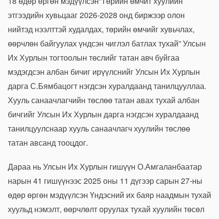
18 өдөр
өргөн мэдүүлсэн
“Төрийн өмчит хуулийн
этгээдийн хувьцааг 2026-2028 онд биржээр олон
нийтэд нээлттэй худалдах, төрийн өмчийг хувьчлах,
өөрчлөн байгуулах үндсэн чиглэл батлах тухай” Улсын
Их Хурлын тогтоолын төслийг татан авч буйгаа
мэдэгдсэн албан бичиг ирүүлснийг Улсын Их Хурлын
дарга С.Бямбацогт нэгдсэн хуралдаанд танилцууллаа.
Хууль санаачлагчийн төслөө татан авах тухай албан
бичгийг Улсын Их Хурлын дарга нэгдсэн хуралдаанд
танилцуулснаар хууль санаачлагч хуулийн төслөө
татан авсанд тооцдог.
Дараа нь Улсын Их Хурлын гишүүн О.Амгаланбаатар
нарын 41 гишүүнээс 2025 оны 11 дүгээр сарын 27-ны
өдөр
өргөн мэдүүлсэн
Үндэсний их баяр наадмын тухай
хуульд нэмэлт, өөрчлөлт оруулах тухай хуулийн төсөл