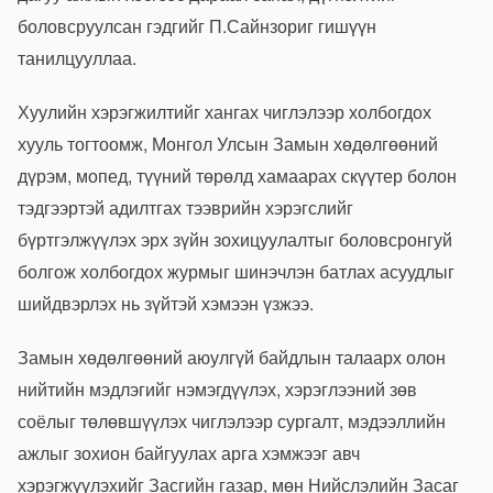
боловсруулсан гэдгийг П.Сайнзориг гишүүн
танилцууллаа.
Хуулийн хэрэгжилтийг хангах чиглэлээр холбогдох
хууль тогтоомж, Монгол Улсын Замын хөдөлгөөний
дүрэм, мопед, түүний төрөлд хамаарах скүүтер болон
тэдгээртэй адилтгах тээврийн хэрэгслийг
бүртгэлжүүлэх эрх зүйн зохицуулалтыг боловсронгуй
болгож холбогдох журмыг шинэчлэн батлах асуудлыг
шийдвэрлэх нь зүйтэй хэмээн үзжээ.
Замын хөдөлгөөний аюулгүй байдлын талаарх олон
нийтийн мэдлэгийг нэмэгдүүлэх, хэрэглээний зөв
соёлыг төлөвшүүлэх чиглэлээр сургалт, мэдээллийн
ажлыг зохион байгуулах арга хэмжээг авч
хэрэгжүүлэхийг Засгийн газар, мөн Нийслэлийн Засаг