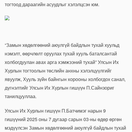
тогтоод дараагийн асуудлыг хэлэлцсэн юм.
“Замын хөдөлгөөний аюулгүй байдлын тухай хуульд
нэмэлт, өөрчлөлт оруулах тухай хууль баталсантай
холбогдуулан авах арга хэмжээний тухай” Улсын Их
Хурлын тогтоолын төслийн анхны хэлэлцүүлгийг
явуулж, Хууль зүйн байнгын хорооны холбогдох санал,
дүгнэлтийг Улсын Их Хурлын гишүүн П.Сайнзориг
танилцууллаа.
Улсын Их Хурлын гишүүн П.Батчимэг нарын 9
гишүүний 2025 оны 7 дугаар сарын 03-ны өдөр өргөн
мэдүүлсэн Замын хөдөлгөөний аюулгүй байдлын тухай