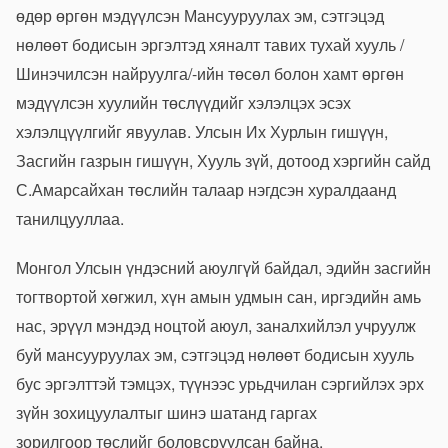
өдөр
өргөн мэдүүлсэн
Мансууруулах эм, сэтгэцэд
нөлөөт бодисын эргэлтэд хяналт тавих тухай хууль /
Шинэчилсэн найруулга/-ийн төсөл болон хамт өргөн
мэдүүлсэн хуулийн төслүүд
ийг хэлэлцэх эсэх
хэлэлцүүлгийг явуулав. Улсын Их Хурлын гишүүн,
Засгийн газрын гишүүн, Хууль зүй, дотоод хэргийн сайд
С.Амарсайхан төслийн талаар нэгдсэн хуралдаанд
танилцууллаа.
Монгол Улсын үндэсний аюулгүй байдал, эдийн засгийн
тогтвортой хөгжил, хүн амын удмын сан, иргэдийн амь
нас, эрүүл мэндэд ноцтой аюул, заналхийлэл учруулж
буй мансууруулах эм, сэтгэцэд нөлөөт бодисын хууль
бус эргэлттэй тэмцэх, түүнээс урьдчилан сэргийлэх эрх
зүйн зохицуулалтыг шинэ шатанд гаргах
зорилгоор төслийг боловсруулсан байна.