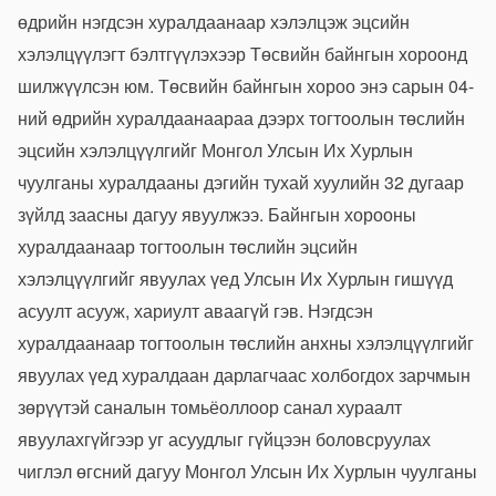
өдрийн нэгдсэн хуралдаанаар хэлэлцэж эцсийн
хэлэлцүүлэгт бэлтгүүлэхээр Төсвийн байнгын хороонд
шилжүүлсэн юм. Төсвийн байнгын хороо энэ сарын 04-
ний өдрийн хуралдаанаараа дээрх тогтоолын төслийн
эцсийн хэлэлцүүлгийг Монгол Улсын Их Хурлын
чуулганы хуралдааны дэгийн тухай хуулийн 32 дугаар
зүйлд заасны дагуу явуулжээ. Байнгын хорооны
хуралдаанаар тогтоолын төслийн эцсийн
хэлэлцүүлгийг явуулах үед Улсын Их Хурлын гишүүд
асуулт асууж, хариулт аваагүй гэв. Нэгдсэн
хуралдаанаар тогтоолын төслийн анхны хэлэлцүүлгийг
явуулах үед хуралдаан дарлагчаас холбогдох зарчмын
зөрүүтэй саналын томьёоллоор санал хураалт
явуулахгүйгээр уг асуудлыг гүйцээн боловсруулах
чиглэл өгсний дагуу Монгол Улсын Их Хурлын чуулганы