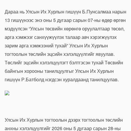
Дараа нь Улсын Их Хурлын гишүүн Б.Пунсалмаа нарын
13 гишүүнээс энэ оны 5 дугаар сарын 07-ны өдөр
өргөн
мэдүүлсэн
“Улсын төсвийн хөрөнгө оруулалтаар төсөл,
арга хэмжээг санхүүжүүлэх талаар авч хэрэгжүүлэх
зарим арга хэмжээний тухай” Улсын Их Хурлын
тогтоолын төсл
ийн эцсийн хэлэлцүүлгийг явуулав.
Төслийг эцсийн хэлэлцүүлэгт бэлтгэсэн тухай Төсвийн
байнгын хорооны танилцуулгыг Улсын Их Хурлын
гишүүн Р.Батболд нэгдсэн хуралдаанд танилцуулав.
Улсын Их Хурлын тогтоолын дээрх тогтоолын төслийн
анхны хэлэлцүүлгийг 2026 оны 5 дугаар сарын 28-ны