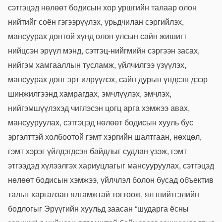
сэтгэцэд нөлөөт бодисын хор уршгийн талаар олон
нийтийг соён гэгээрүүлэх, урьдчилан сэргийлэх,
мансуурах донтой хүнд олон улсын сайн жишигт
нийцсэн эрүүл мэнд, сэтгэц-нийгмийн сэргээн засах,
нийгэм хамгааллын тусламж, үйлчилгээ үзүүлэх,
мансуурах донг эрт илрүүлэх, сайн дурын үндсэн дээр
шинжилгээнд хамрагдах, эмчлүүлэх, эмчлэх,
нийгэмшүүлэхэд чиглэсэн цогц арга хэмжээ авах,
мансууруулах, сэтгэцэд нөлөөт бодисын хууль бус
эргэлттэй холбоотой гэмт хэргийн шалтгаан, нөхцөл,
гэмт хэрэг үйлдэгдсэн байдлыг судлан үзэж, гэмт
этгээдэд хүлээлгэх хариуцлагыг мансууруулах, сэтгэцэд
нөлөөт бодисын хэмжээ, үйлчлэл болон бусад объектив
талыг харгалзан ялгамжтай тогтоож, ял шийтгэлийн
бодлогыг Эрүүгийн хуульд заасан “шударга ёсны