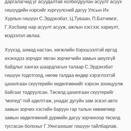
даргалагчид уг асуудалтай холбогдуулан асуулт асуух
гишүүдийн нэрсийг хүргүүлсний дагуу Улсын Их
Хурлын гишүүн С.Эрдэнэбат, Ц.Туваан, П.Батчимэг,
Г.Хосбаяр нар асуулт асууж, ажлын хэсгээс хариулт,
мэдээлэл авлаа.
Хүүхэд, ахмад настан, хөгжлийн бэрхшээлтэй иргэд
ихэнхдээ зорчдог явган зорчигчийн замын аюулгүй
байдлыг хангах шаардлагын талаар С.Эрдэнэбат
гишүүн тодотгоод, нөгөө талдаа өндөр хэрэглээтэй
цахилгаан скүүтерийн хөдөлгөөнийг хэрхэн зохицуулж
байгааг тодруулсан. Төсөлд цахилгаан скүүтерийг
“мопед”-той адилтгаж, унадаг дугуйн зам эсвэл авто
замын зорчих хэсгийн баруун гар талын хөвөөгөөр
замын хөдөлгөөний дүрмийн дагуу зорчихоор төсөлд
тусгасан болохыг Г.Уянгахишиг гишүүн тайлбарлав.