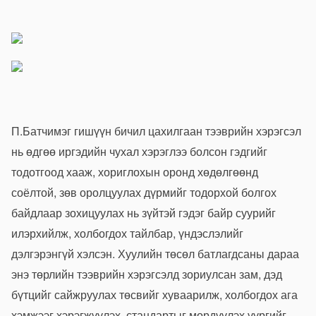
П.Батчимэг гишүүн бичил цахилгаан тээврийн хэрэгсэл
нь өдгөө иргэдийн чухал хэрэглээ болсон гэдгийг
тодотгоод хааж, хориглохын оронд хөдөлгөөнд
соёлтой, зөв оролцуулах дүрмийг тодорхой болгох
байдлаар зохицуулах нь зүйтэй гэдэг байр суурийг
илэрхийлж, холбогдох тайлбар, үндэслэлийг
дэлгэрэнгүй хэлсэн. Хуулийн төсөл батлагдсаны дараа
энэ төрлийн тээврийн хэрэгсэлд зориулсан зам, дэд
бүтцийг сайжруулах төсвийг хуваарилж, холбогдох ага
хэмжээг хэрэгжүүлэх, стандартыг мөрдүүлэх үүргийг