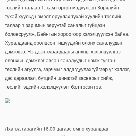
төслийн талаар 1, хамт өргөн мэдүүлсэн Зөрчлийн
тухай хуульд нэмэлт оруулах тухай хуулийн төслийн
талаар 1 зарчмын зөрүүтэй саналыг гүйцээн
боловсруулж, Байнгын хороогоор хэлэлцүүлсэн байна.
Хуралдаанд оролцсон гишүүдийн олонх саналуудыг
дэмжжээ. Нэгдсэн хуралдааны анхны хэлэлцүүлгээ
олонхын дэмжлэг авсан саналуудыг нэмж тусган
төслийн агуулга, зарчмыг алдагдуулахгүйгээр үг хэллэг,
дэс дараалал, бүтцийн шинжтэй засварыг хийж,
төслийг эцсийн хэлэлцүүлэгт бэлтгэсэн гэв.
Лхагва гарагийн 16.00 цагаас өмнө хуралдаан