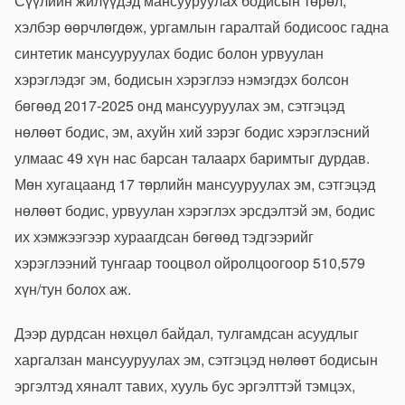
Сүүлийн жилүүдэд мансууруулах бодисын төрөл,
хэлбэр өөрчлөгдөж, ургамлын гаралтай бодисоос гадна
синтетик мансууруулах бодис болон урвуулан
хэрэглэдэг эм, бодисын хэрэглээ нэмэгдэх болсон
бөгөөд 2017-2025 онд мансууруулах эм, сэтгэцэд
нөлөөт бодис, эм, ахуйн хий зэрэг бодис хэрэглэсний
улмаас 49 хүн нас барсан талаарх баримтыг дурдав.
Мөн хугацаанд 17 төрлийн мансууруулах эм, сэтгэцэд
нөлөөт бодис, урвуулан хэрэглэх эрсдэлтэй эм, бодис
их хэмжээгээр хураагдсан бөгөөд тэдгээрийг
хэрэглээний тунгаар тооцвол ойролцоогоор 510,579
хүн/тун болох аж.
Дээр дурдсан нөхцөл байдал, тулгамдсан асуудлыг
харгалзан мансууруулах эм, сэтгэцэд нөлөөт бодисын
эргэлтэд хяналт тавих, хууль бус эргэлттэй тэмцэх,