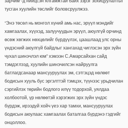
зарчим”-д нийцсэн ялгамжтай байх зэрэг зохицуулалтыг
тусган хуулийн төслийг боловсруулжээ.
“Энэ төсөл нь монгол хүний амь нас, эрүүл мэндийг
хамгаалах, хүүхэд, залуучуудын эрүүл, аюулгүй орчинд
өсөж хөгжих нөхцөлийг бүрдүүлэх, цаашлаад улс орны
үндэсний аюулгүй байдлыг хангахад чиглэсэн эрх зүйн
чухал шинэчлэл юм” хэмээн С.Амарсайхан сайд
тэмдэглээд, хуулийн шинэчилсэн найруулга
батлагдсанаар мансууруулах эм, сэтгэцэд нөлөөт
бодисын хууль бус эргэлттэй тэмцэх, түүнээс урьдчилан
сэргийлэх төрийн бодлого илүү тодорхой, уялдаа
холбоотой, үр нөлөөтэй хэрэгжих эрх зүйн үндэс
бүрдэж, ирээдүй хойч үеэ хар тамхи, мансууруулах
бодисын аюулаас хамгаалах баталгаа бүрдэнэ гэдгийг
онцоллоо.