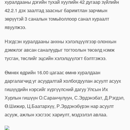
хуралдааны дэгийн тухай хуулийн 42 дугаар зүйлийн
42.2.1 дэх заалтад заасныг баримтлан зарчмын
зөрүүтэй 3 саналын томьёоллоор санал хураалт
явуулжээ.
Нэгдсэн хуралдааны анхны хэлэлцүүлгээр олонхын
дэмжлэг авсан саналуудыг тогтоолын төсөлд нэмж
тусган, төслийг эцсийн хэлэлцүүлэгт бэлтгэжээ.
Өмнөх өдрийн 16.00 цагаас өмнө хуралдаан
даргалагчид уг асуудалтай холбогдуулан асуулт асуух
гишүүдийн нэрсийг хүргүүлсний дагуу Улсын Их
Хурлын гишүүн О.Саранчулуун, С.Эрдэнэбат, Д.Рэгдэл,
Ө.Шижир, Ц.Баатархүү, Р.Эрдэнэбүрэн нар асуулт
асууж, ажлын хэсгээс хариулт, мэдээлэл авлаа.