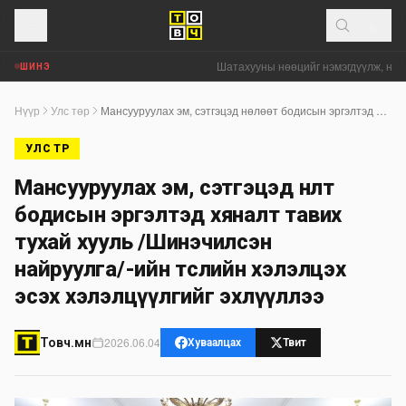
Шатахууны нөөцийг нэмэгдүүлж, нийлүү
ШИНЭ
Нүүр
Улс төр
Мансууруулах эм, сэтгэцэд нөлөөт бодисын эргэлтэд хяналт тавих тухай хууль /Шинэчилсэн найруулга/-ийн төслийн хэлэлцэх эсэх хэлэлцүүлгийг эхлүүллээ
УЛС ТӨР
Мансууруулах эм, сэтгэцэд нөлөөт
бодисын эргэлтэд хяналт тавих
тухай хууль /Шинэчилсэн
найруулга/-ийн төслийн хэлэлцэх
эсэх хэлэлцүүлгийг эхлүүллээ
2026.06.04
Товч.мн
Хуваалцах
Твит