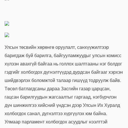
Улсын төсвийн хөрөнгө оруулалт, санхүүжилтээр
баригдаж буй барилга, байгууламжуудыг улсын комисс
хүлээн авахгүй байгаа нь голлох шалтгааны нэг болдог
гэдгийг холбогдох дүгнэлтүүдэд дурдсан байгааг хэрхэн
шийдвэрлэх боломжтой талаар гишүүд тодруулж байв.
Төсөл батлагдсаны дараа Засгийн газар царцсан,
гацсан барилгуудын жагсаалтыг гаргаад, нэгбүрчлэн
дүн шинжилгээ хийсний үндсэн дээр Улсын Их Хуралд
холбогдох санал, дүгнэлтээ хүргүүлэх юм байна.
Улмаар парламент холбогдох асуудлыг нээлттэй