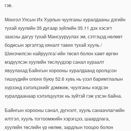
гэв.
Монгол Улсын Их Хурлын чуулганы хуралдааны дэгийн
тухай хуулийн 35 дугаар зүйлийн 35.11 дэх хэсэгт
заасны дагуу тухай Мансууруулах эм, сэтгэцэд нөлөөт
бодисын эргэлтэд хяналт тавих тухай хууль /
Шинэчилсэн найруулга/-ийн төсөл болон хамт өргөн
мэдүүлсэн хуулийн төслүүдээр санал хураалт
явуулахад Байнгын хорооны хуралдаанд оролцсон
гишүүдийн олонх буюу 52.6 хувь нь үзэл баримтлалын
хүрээнд хэлэлцэхийг дэмжиж, чуулганы нэгдсэн
хуралдаанаар хэлэлцүүлэх нь зүйтэй гэж үзсэн байна.
Байнгын хорооны санал, дүгнэлт, хууль санаачлагчийн
илтгэл, хууль тогтоомжийн хэрэгцээ, шаардлага,
хуулийн төслийн үр нөлөө, зардлын тооцоо болон