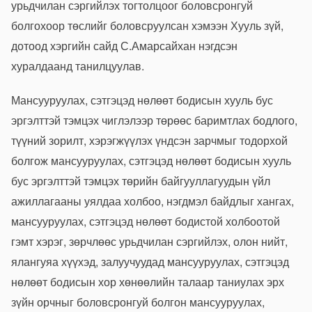
урьдчилан сэргийлэх тогтолцоог боловсронгуй
болгохоор төслийг боловсруулсан хэмээн Хууль зүй,
дотоод хэргийн сайд С.Амарсайхан нэгдсэн
хуралдаанд танилцуулав.
Мансууруулах, сэтгэцэд нөлөөт бодисын хууль бус
эргэлттэй тэмцэх чиглэлээр төрөөс баримтлах бодлого,
түүний зорилт, хэрэгжүүлэх үндсэн зарчмыг тодорхой
болгож мансууруулах, сэтгэцэд нөлөөт бодисын хууль
бус эргэлттэй тэмцэх төрийн байгууллагуудын үйл
ажиллагааны уялдаа холбоо, нэгдмэл байдлыг хангах,
мансууруулах, сэтгэцэд нөлөөт бодистой холбоотой
гэмт хэрэг, зөрчлөөс урьдчилан сэргийлэх, олон нийт,
ялангуяа хүүхэд, залуучуудад мансууруулах, сэтгэцэд
нөлөөт бодисын хор хөнөөлийн талаар таниулах эрх
зүйн орчныг боловсронгуй болгон мансууруулах,