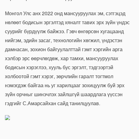
Монгол Улс анх 2022 онд мансууруулах эм, сэтгэцэд
нөлөөт бодисын эргэлтэд хяналт тавих эрх зүйн үндэс
суурийг бүрдүүлж байжээ. Гэвч өнгөрсөн хугацаанд
нийгэм, эдийн засаг, технологийн хөгжил, үндэстэн
дамнасан, зохион байгуулалттай гэмт хэргийн арга
хэлбэр эрс өөрчлөгдөж, хар тамхи, мансууруулах
бодисын хэрэглээ, хууль бус эргэлт, тэдгээртэй
холбоотой гэмт хэрэг, зөрчлийн гаралт тогтмол
нэмэгдэж байгаа нь уг харилцааг зохицуулж буй эрх
зүйн орчныг шинэчлэх зайлшгүй шаардлага үүссэн
гэдгийг С.Амарсайхан сайд танилцуулав.