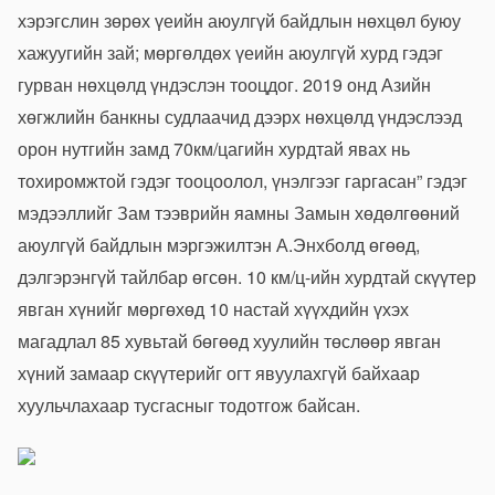
хэрэгслин зөрөх үеийн аюулгүй байдлын нөхцөл буюу
хажуугийн зай; мөргөлдөх үеийн аюулгүй хурд гэдэг
гурван нөхцөлд үндэслэн тооцдог. 2019 онд Азийн
хөгжлийн банкны судлаачид дээрх нөхцөлд үндэслээд
орон нутгийн замд 70км/цагийн хурдтай явах нь
тохиромжтой гэдэг тооцоолол, үнэлгээг гаргасан” гэдэг
мэдээллийг Зам тээврийн яамны Замын хөдөлгөөний
аюулгүй байдлын мэргэжилтэн А.Энхболд өгөөд,
дэлгэрэнгүй тайлбар өгсөн. 10 км/ц-ийн хурдтай скүүтер
явган хүнийг мөргөхөд 10 настай хүүхдийн үхэх
магадлал 85 хувьтай бөгөөд хуулийн төслөөр явган
хүний замаар скүүтерийг огт явуулахгүй байхаар
хуульчлахаар тусгасныг тодотгож байсан.