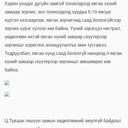
Харин унадаг дугуйн замгүй тохиолдолд явган хүний
замаар зорчих, энэ тохиолдолд хурдаа 5-10 км/цаг
хүртэл хязгаарлаж, явган зорчигчид саад болохгүйгээр
зорчих үүрэг хүлээх юм байна. Үүний зэрэгцээ нягтрал,
хөдөлгөөн ихтэй явган хүний замаар скүүтерээр
зорчихыг хориглох зохицуулалтыг мөн тусгажээ.
Тодруулбал, явган хүнд саад болохгүй нөхцөлд л явган
хүний замаар скүүтерээр зорчихыг зөвшөөрөх юм
байна.
Ц.Туваан гишүүн замын хөдөлгөөний аюулгүй байдлыг