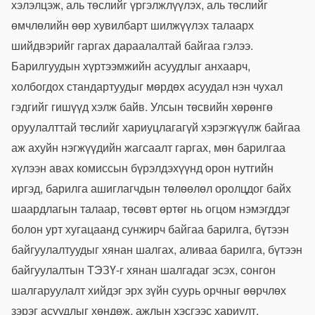
хэлэлцэж, аль төслийг үргэлжлүүлэх, аль төслийг
өмчлөлийн өөр хувилбарт шилжүүлэх талаарх
шийдвэрийг гаргах дараалалтай байгаа гэлээ.
Барилгуудын хүртээмжийн асуудлыг анхаарч,
холбогдох стандартуудыг мөрдөх асуудал нэн чухал
гэдгийг гишүүд хэлж байв. Улсын төсвийн хөрөнгө
оруулалттай төслийг хариуцлагагүй хэрэгжүүлж байгаа
аж ахуйн нэгжүүдийн жагсаалт гаргах, мөн барилгаа
хүлээн авах комиссын бүрэлдэхүүнд орон нутгийн
иргэд, барилга ашиглагчдын төлөөлөл оролцдог байх
шаардлагын талаар, төсөвт өртөг нь огцом нэмэгддэг
болон урт хугацаанд сунжирч байгаа барилга, бүтээн
байгуулалтуудыг хянан шалгах, аливаа барилга, бүтээн
байгуулалтын ТЭЗҮ-г хянан шалгадаг эсэх, сонгон
шалгаруулалт хийдэг эрх зүйн суурь орчныг өөрчлөх
зэрэг асуудлыг хөндөж, ажлын хэсгээс хариулт,