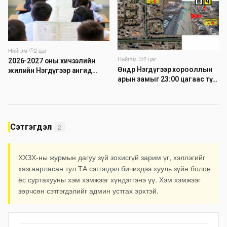
Нийгэм
·
2 цаг
Нийгэм
·
2 цаг
2026-2027 оны хичээлийн
Өнөөдөр Нэгдүгээр хорооллын
жилийн Нэгдүгээр ангид
арын замыг 23:00 цагаас түр
элсэгчдийн бүртгэлийг энэ
хааж, борооны ус зайлуулах
сарын 17-ноос E-Mongolia
шугамын хөндлөн сэтэлгээ
системээр зохион байгуулна
хийнэ
Сэтгэгдэл
2
ХХЗХ-ны журмын дагуу зүй зохисгүй зарим үг, хэллэгийг
хязгаарласан тул ТА сэтгэгдэл бичихдээ хууль зүйн болон
ёс суртахууны хэм хэмжээг хүндэтгэнэ үү. Хэм хэмжээг
зөрчсөн сэтгэгдэлийг админ устгах эрхтэй.