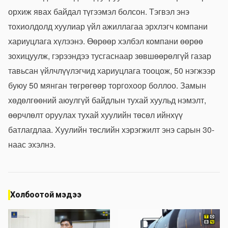
орхиж явах байдал түгээмэл болсон. Тэгвэл энэ
тохиолдолд хуулиар үйл ажиллагаа эрхлэгч компани
хариуцлага хүлээнэ. Өөрөөр хэлбэл компани өөрөө
зохицуулж, гэрээндээ тусгаснаар зөвшөөрөлгүй газар
тавьсан үйлчлүүлэгчид хариуцлага тооцож, 50 нэгжээр
буюу 50 мянган төгрөгөөр торгохоор боллоо. Замын
хөдөлгөөний аюулгүй байдлын тухай хуульд нэмэлт,
өөрчлөлт оруулах тухай хуулийн төсөл ийнхүү
батлагдлаа. Хуулийн төслийн хэрэгжилт энэ сарын 30-
наас эхэлнэ.
Холбоотой мэдээ