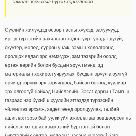
замаар зорчихыг бүрэн хориглолоо
Сүүлийн жилүүдэд өсвөр насны хүүхэд, залуучууд,
иргэд түрээсийн цахилгаан хөдөлгүүрт унадаг дугуй,
скүүтер, мопед, суррон унаж, замын хөдөлгөөнд
оролцох явдал эрс нэмэгдэж, зам тээврийн осолд
өртөж өөрийн болон бусдын эрүүл мэнд, эд
материалын хохирол учруулах, бусдын эрүүл аюулгүй
орчинд зорчих эрх зөрчигдөөд байсан бөгөөд хуулиар
эрх олгоогүй байхад Нийслэлийн Засаг даргын Тамгын
газраас нэр бүхий 6 хуулийн этгээдэд түрээсийн
үйлчилгээ эрхэлж, хөдөлгөөнд оролцуулах, талбай
ашиглах гэрээ байгуулж үйл ажиллагааг зөвшөөрсөн нь
нийслэл хотод их хэмжээний бүртгэлтэй болон
бүртгэлгүй скуүтер, мопедыг насанд хүрээгүй бага