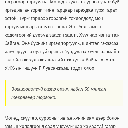
төгрөгөөр торгуулна. Мопед, скүүтэр, суррон унаж буй
иргэд явган зорчигчийн гарцаар гарахдаа түрж гарах
ёстой. Түрж гарцаар гараагүй тохиолдолд мөн
торгуулийн арга хэмжээ авна. Энэ бол замын
хөдөлгөөний дүрэмд заасан заалт. Хуулиар чангатгаж
байгаа. Энэ бүхнийг иргэд торгууль, шийтгэл гэхээсээ
илүү эрүүл, аюулгүй орчныг бүрдүүлэх хүчин чармайлт
гэж ойлгож хүлээж аваасай гэж хүсэж байна хэмээн
УИХ-ын гишүүн Г.Лувсанжамц тодотголоо.
Зөвшөөрөлгүй газар орхин явбал 50 мянган
төгрөгөөр торгоно.
Мопед, скүүтер, сурроныг явган хүний зам дээр болон
замын хөдөлгөөнд саад учруулж хаа хамаагүй газар