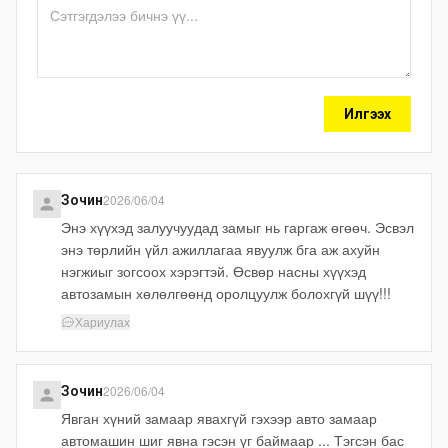
Илгээх
2026/06/04
Зочин
Энэ хүүхэд залуучуудад замыг нь гаргаж өгөөч. Эсвэл
энэ төрлийн үйл ажиллагаа явуулж бга аж ахуйн
нэгжиыг зогсоох хэрэгтэй. Өсвөр насны хүүхэд
автозамын хөлөлгөөнд оролцуулж болохгүй шүү!!!
Хариулах
2026/06/04
Зочин
Явган хүний замаар явахгүй гэхээр авто замаар
автомашин шиг явна гэсэн үг баймаар ... Тэгсэн бас