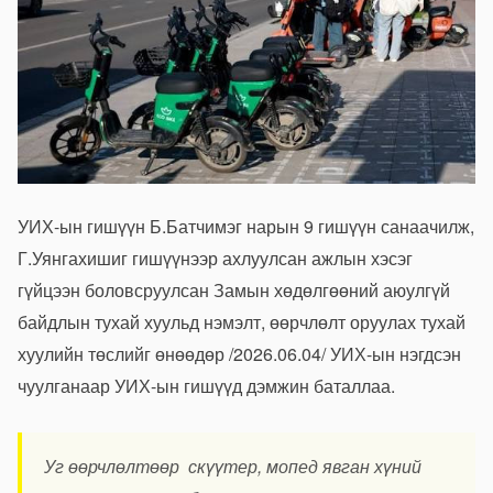
УИХ-ын гишүүн Б.Батчимэг нарын 9 гишүүн санаачилж,
Г.Уянгахишиг гишүүнээр ахлуулсан ажлын хэсэг
гүйцээн боловсруулсан Замын хөдөлгөөний аюулгүй
байдлын тухай хуульд нэмэлт, өөрчлөлт оруулах тухай
хуулийн төслийг өнөөдөр /2026.06.04/ УИХ-ын нэгдсэн
чуулганаар УИХ-ын гишүүд дэмжин баталлаа.
Уг өөрчлөлтөөр скүүтер, мопед явган хүний