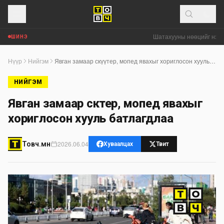
Шатахууны нөөцийг нэмэг
ШИНЭ
Нүүр
Нийгэм
Явган замаар скүүтер, мопед явахыг хориглосон хууль батлагдлаа
НИЙГЭМ
Явган замаар скүүтер, мопед явахыг
хориглосон хууль батлагдлаа
2026.06.04
Товч.мн
Хуваалцах
Твит