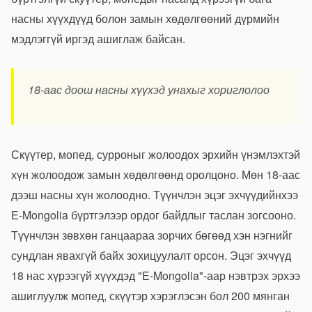
насны хүүхдүүд болон замын хөдөлгөөний дүрмийн
мэдлэггүй иргэд ашиглаж байсан.
18-аас доош насны хүүхэд унахыг хориглолоо
Скүүтер, мопед, сурроныг жолоодох эрхийн үнэмлэхтэй
хүн жолоодож замын хөдөлгөөнд оролцоно. Мөн 18-аас
дээш насны хүн жолоодно. Түүнчлэн эцэг эхчүүдийнхээ
E-Mongolia бүртгэлээр ордог байдлыг таслан зогсооно.
Түүнчлэн зөвхөн ганцаараа зорчих бөгөөд хэн нэгнийг
сундлан явахгүй байх зохицуулалт орсон. Эцэг эхчүүд
18 нас хүрээгүй хүүхдэд "E-Mongolia"-аар нэвтрэх эрхээ
ашиглуулж мопед, скүүтэр хэрэглэсэн бол 200 мянган