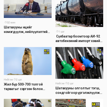
·
32 мин
Шатахууны нөөцийг
·
1 цаг
нэмэгдүүлж, нийлүүлэлтийн
​ Сүхбаатар боомтоор АИ-92
доголдлыг арилгахад
автобензиний импорт хэвийн
анхаарч байна
үргэлжилж байна
Нийгэм
·
2 цаг
Нийгэм
·
2 цаг
Жил бүр 500-700 толгой
Шатахууны олголтыг тэгш,
тарвагыг сэргээн болон
сондгойгоор үргэлжлүүлж
сэлгэн нутагшуулж байна
байна