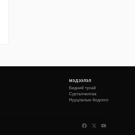
МЭДЭЭЛЭЛ
Бидний тухай
Сурталчилгаа
Нууцлалын бодлого