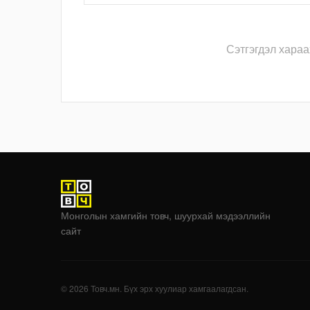
Сэтгэгдэл хараа
Монголын хамгийн товч, шуурхай мэдээллийн
сайт
© 2026 Товч.мн. Бүх эрх хуулиар хамгаалагдсан.