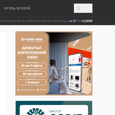
ХУУЛЬ ЭРХЗҮЙ
ирсэн 3448 тонн АИ-92 автобензинийг агуулахуудад буулгах ажлыг зохион б
-5°
УБ
3,569₮
$