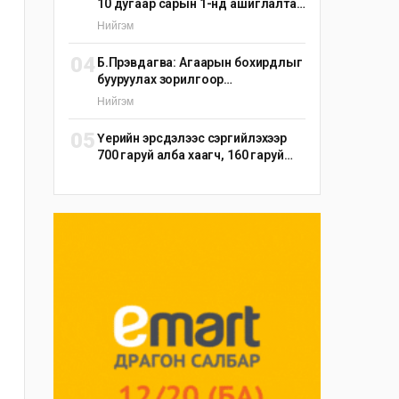
10 дугаар сарын 1-нд ашиглалтад
оруулна
Нийгэм
04
Б.Пүрэвдагва: Агаарын бохирдлыг
бууруулах зорилгоор
эрдэнэшишийн барьцалдуулагч
Нийгэм
ашиглана
05
Үерийн эрсдэлээс сэргийлэхээр
700 гаруй алба хаагч, 160 гаруй
техник, 51 мотопомп бэлэн
байдалд ажиллаж байна