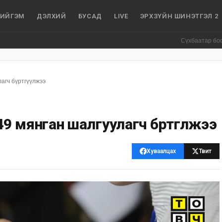
ИЙГЭМ
ДЭЛХИЙ
БУСАД
LIVE
ЭРХЗҮЙН ШИНЭТГЭЛ 2
Сүхбаатар боомтоор орж 
агч бүртгүүлжээ
 мянган шалгуулагч бүртгүүлжээ
Хуваалцах
Твит