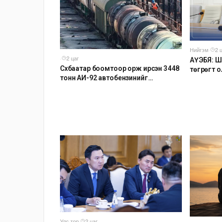
Нийгэм
·
2 
·
2 цаг
АҮЭБЯ: Ш
Сүхбаатар боомтоор орж ирсэн 3448
төгрөгт о
тонн АИ-92 автобензинийг
хойшлуу
агуулахуудад буулгах ажлыг
зохион байгуулж байна
Улс төр
·
2 цаг