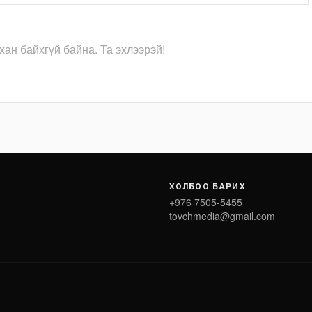
хан байхгүй байна. Та эхлээрэй!
ХОЛБОО БАРИХ
+976 7505-5455
tovchmedia@gmail.com