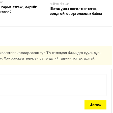
цаг
Нийгэм
·
5 цаг
 гарыг атгаж, мөрийг
Шатахууны олголтыг тэгш,
жаарай
сондгойгоор үргэлжлүүлж байна
хэллэгийг хязгаарласан тул ТА сэтгэгдэл бичихдээ хууль зүйн
ү. Хэм хэмжээг зөрчсөн сэтгэгдэлийг админ устгах эрхтэй.
Илгээх