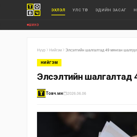
ЭХЛЭЛ
УЛС ТӨР
ЭДИЙН ЗАСАГ
Н
ШИНЭ
Нүүр
Нийгэм
Элсэлтийн шалгалтад 49 мянган шалгуул
НИЙГЭМ
Элсэлтийн шалгалтад 49
2026.06.06
Товч.мн