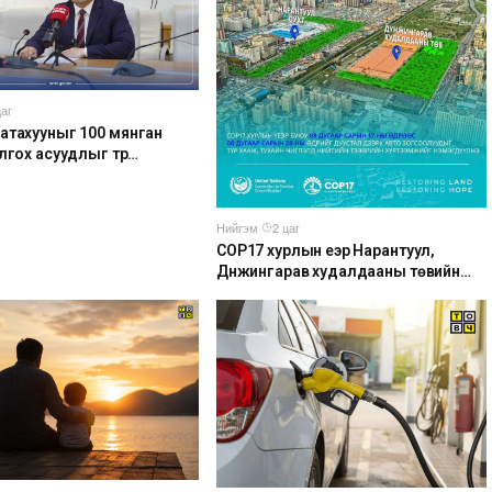
цаг
атахууныг 100 мянган
лгох асуудлыг түр
ллаа
Нийгэм
·
2 цаг
COP17 хурлын үеэр Нарантуул,
Дүнжингарав худалдааны төвийн
авто зогсоолыг хаана