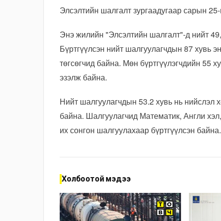
Элсэлтийн шалгалт зургаадугаар сарын 25-
Энэ жилийн "Элсэлтийн шалгалт"-д нийт 49,
Бүртгүүлсэн нийт шалгуулагчдын 87 хувь эн
төгсөгчид байна. Мөн бүртгүүлэгчдийн 55 ху
эзэлж байна.
Нийт шалгуулагчдын 53.2 хувь нь нийслэл хо
байна. Шалгуулагчид Математик, Англи хэл,
их сонгон шалгуулахаар бүртгүүлсэн байна.
Холбоотой мэдээ