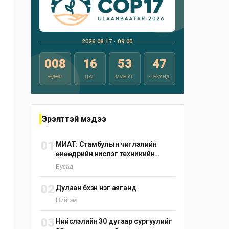
2026.08.17 · 09:00
008
16
53
46
ӨДӨР
ЦАГ
МИНУТ
СЕКУНД
Эрэлттэй мэдээ
01
МИАТ: Стамбулын чиглэлийн
өнөөдрийн нислэг техникийн
шалтгаанаар цуцлагдлаа
Бусад
02
Дулаан бүхэн нэг аяганд
Нийгэм
03
Нийслэлийн 30 дугаар сургуулийг