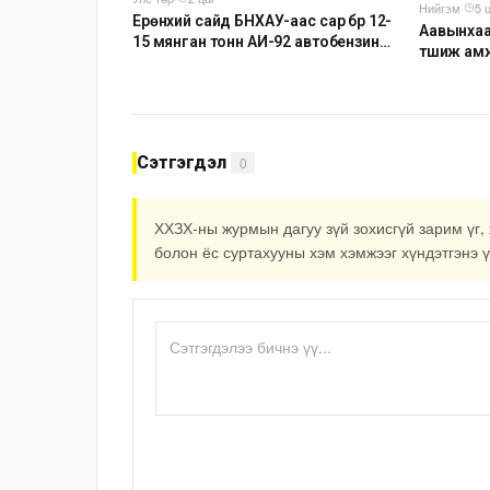
Нийгэм
·
5 
Ерөнхий сайд БНХАУ-аас сар бүр 12-
Аавынхаа
15 мянган тонн АИ-92 автобензин
түшиж ам
тогтмол нийлүүлэх хүсэлт тавилаа
Сэтгэгдэл
0
ХХЗХ-ны журмын дагуу зүй зохисгүй зарим үг, 
болон ёс суртахууны хэм хэмжээг хүндэтгэнэ ү