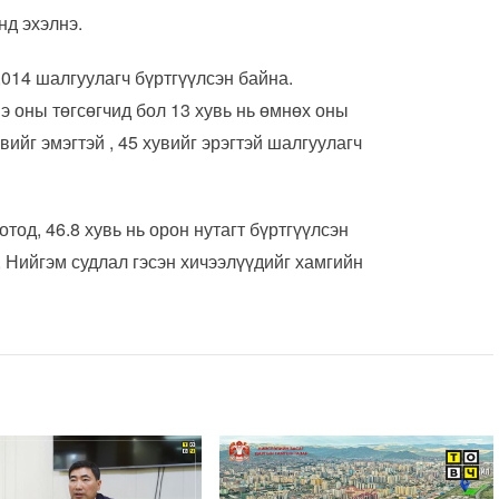
нд эхэлнэ.
014 шалгуулагч бүртгүүлсэн байна.
э оны төгсөгчид бол 13 хувь нь өмнөх оны
вийг эмэгтэй , 45 хувийг эрэгтэй шалгуулагч
тод, 46.8 хувь нь орон нутагт бүртгүүлсэн
 Нийгэм судлал гэсэн хичээлүүдийг хамгийн