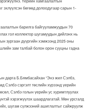
хэрэгжүүлнэ. Үерийн хамгаалалтын
г эхлүүлсэн бөгөөд долоодугаар сарын 1-
гаалалтын барилга байгууламжуудын 70
улах гол коллектор шугамуудын дийлэнх нь
тын зургаан дүүргийн хэмжээнд 2025 оны
шлийн зам талбай болон орон сууцны гадна
ын дарга Б.Бямбасайхан “Энэ жил Сэлбэ,
мд Сэлбэ сэргэлт төслийн хүрээнд үерийн
төсөл, Сэлбэ голын үерийн ус хуримтлуулах
дүнтэй хэрэгжүүлэх шаардлагатай. Мөн урсгалд
хийх, шугам сүлжээний ашиглалтыг сайжруулж