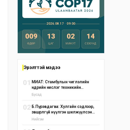
2026.08.17 · 09:00
009
13
02
13
ӨДӨР
ЦАГ
МИНУТ
СЕКУНД
Эрэлттэй мэдээ
01
МИАТ: Стамбулын чиглэлийн
өнөөдрийн нислэг техникийн
шалтгаанаар цуцлагдлаа
Бусад
02
Б.Пүрэвдагва: Хулгайн сэдлээр,
зөвшөөрөлгүй нүүлгэн шилжүүлсэн
С.Зоригийн хөшөөг өнөөдрийн дотор
Нийгэм
буцаан байрлуулна