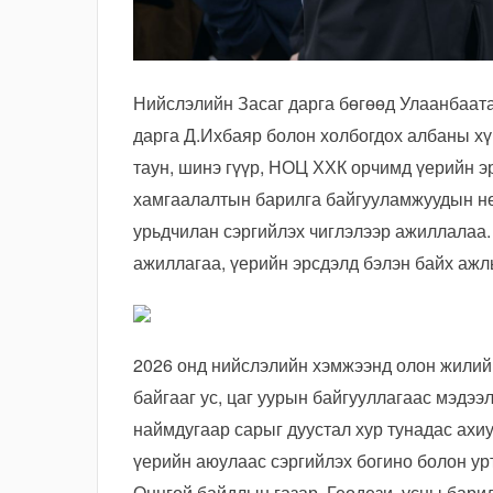
Нийслэлийн Засаг дарга бөгөөд Улаанбаат
дарга Д.Ихбаяр болон холбогдох албаны хү
таун, шинэ гүүр, НОЦ ХХК орчимд үерийн э
хамгаалалтын барилга байгууламжуудын нө
урьдчилан сэргийлэх чиглэлээр ажиллалаа.
ажиллагаа, үерийн эрсдэлд бэлэн байх ажл
2026 онд нийслэлийн хэмжээнд олон жилийн
байгааг ус, цаг уурын байгууллагаас мэдээ
наймдугаар сарыг дуустал хур тунадас ахиу
үерийн аюулаас сэргийлэх богино болон ур
Онцгой байдлын газар, Геодези, усны бари