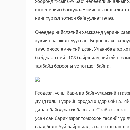
хооронд “Усыг бүү бас” нөлөөллийн аяныг 
инженерийн байгууламжийн үзлэг шалгалты
нийг хүртэл зохион байгуулна” гэлээ.
Өнөөдөр нийслэлийн хэмжээнд үерийн хам
хувийн насжилт дууссан. Борооны ус зайлу
1990 оноос өмнө хийгдсэн. Улаанбаатар хо
байдлаар нийт 103 байршилд нийтийн эзэм
талбайд борооны ус тогтдог байна.
Геодези, усны барилга байгууламжийн газр
Дунд голын үерийн эрсдэл өндөр байна. Ий
далан байгууламж барьсан. Сэлбэ сэргэлт 
усан сан барих зэрэг томоохон төслийг үр 
саад болж буй байршилд газар чөлөөлөлт 