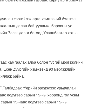
дчилан сэргийлэх арга хэмжээний бэлтгэл,
аалалтын далан байгууламж, борооны ус
ийн Засаг дарга бөгөөд Улаанбаатар хотын
аас хамгаалах алба болон тусгай мэргэжлийн
на. Есөн дүүргийн хэмжээнд 93 мэргэжлийн
жиллаж байна.
Г.Галбадрах “Үерийн эрсдэлээс урьдчилан
наас есдүгээр сарын 15-ны хооронд гол усны
р сарын 15-наас есдүгээр сарын 15-ны