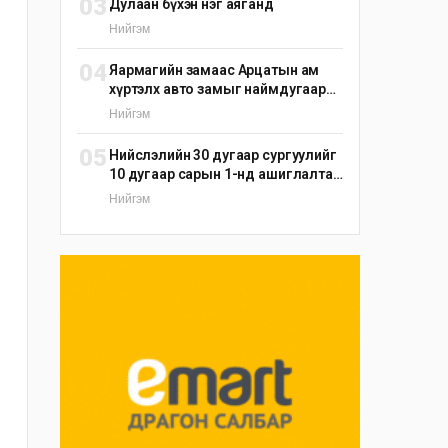
03
Дулаан бүхэн нэг аяганд
Нийгэм
04
Яармагийн замаас Арцатын ам
хүртэлх авто замыг наймдугаар
сарын 25-ныг хүртэл түр хаана
Нийгэм
05
Нийслэлийн 30 дугаар сургуулийг
10 дугаар сарын 1-нд ашиглалтад
оруулна
Нийгэм