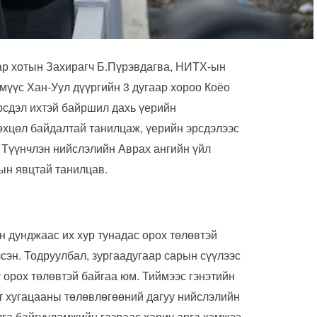
ар хотын Захирагч Б.Пүрэвдагва, НИТХ-ын
мүүс Хан-Уул дүүргийн 3 дугаар хороо Коёо
рсдэл ихтэй байршил дахь үерийн
хцөл байдалтай танилцаж, үерийн эрсдэлээс
 Түүнчлэн нийслэлийн Аврах ангийн үйл
ын явцтай танилцав.
 дунджаас их хур тунадас орох төлөвтэй
лсэн. Тодруулбал, зургаадугаар сарын сүүлээс
 орох төлөвтэй байгаа юм. Тиймээс гэнэтийн
т хугацааны төлөвлөгөөний дагуу нийслэлийн
лга байгууламжийн газраас хариу арга хэмжээ