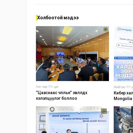
Холбоотой мэдээ
Улс төр
·
1 цаг
Нийгэм
·
1 
“Цааснаас чөлөөлье” зөвлөлдөх
Кибер хал
хэлэлцүүлэг боллоо
Mongolia
мэдээлэх