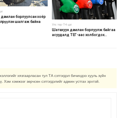
цаг
 дамлан борлуулсан хоёр
 илрүүлэн шалгаж байна
Улс төр
·
4 цаг
Шатахуун дамлан борлуулж байгаа
асуудалд ТЕГ-аас холбогдох
мэдээллийн дагуу шалгалтын
ажиллагааг эрчимжүүлж байна
хэллэгийг хязгаарласан тул ТА сэтгэгдэл бичихдээ хууль зүйн
ү. Хэм хэмжээг зөрчсөн сэтгэгдэлийг админ устгах эрхтэй.