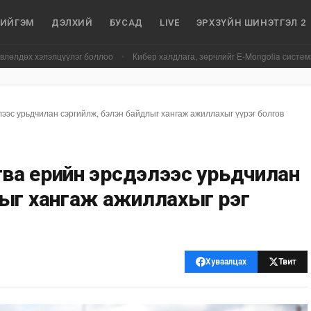
ИЙГЭМ
ДЭЛХИЙ
БУСАД
LIVE
ЭРХЗҮЙН ШИНЭТГЭЛ 2
лцүүлэг боллоо
•
Кибер халдлага, зөрчлийг E-Mongolia системээр дамжуул
ээс урьдчилан сэргийлж, бэлэн байдлыг хангаж ажиллахыг үүрэг болгов
гва үерийн эрсдэлээс урьдчилан
ыг хангаж ажиллахыг үүрэг
Хуваалцах
Твит