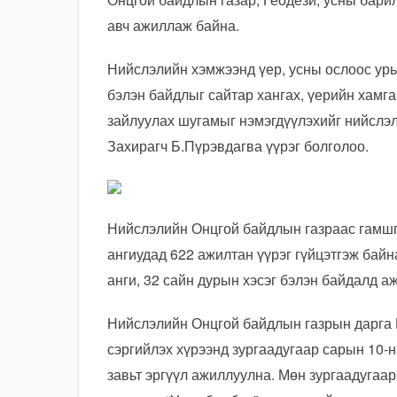
авч ажиллаж байна.
Нийслэлийн хэмжээнд үер, усны ослоос урь
бэлэн байдлыг сайтар хангах, үерийн хамг
зайлуулах шугамыг нэмэгдүүлэхийг нийслэл
Захирагч Б.Пүрэвдагва үүрэг болголоо.
Нийслэлийн Онцгой байдлын газраас гамшг
ангиудад 622 ажилтан үүрэг гүйцэтгэж бай
анги, 32 сайн дурын хэсэг бэлэн байдалд а
Нийслэлийн Онцгой байдлын газрын дарга 
сэргийлэх хүрээнд зургаадугаар сарын 10-
завьт эргүүл ажиллуулна. Мөн зургаадугаа