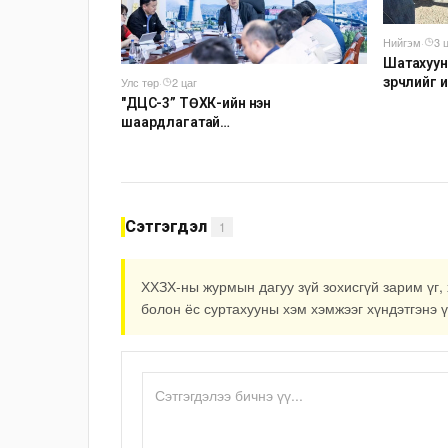
Нийгэм
·
3 
Шатахуун
зөрчлийг
Улс төр
·
2 цаг
"ДЦС-3” ТӨХК-ийн нэн
шаардлагатай
“Турбингенератор-5”-ын
шинэчлэлийн төсвийг шийдвэрлэхээр
болов
Сэтгэгдэл
1
ХХЗХ-ны журмын дагуу зүй зохисгүй зарим үг, 
болон ёс суртахууны хэм хэмжээг хүндэтгэнэ ү