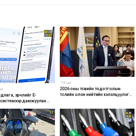
·
2 цаг
2026 оны төсвийн тодотголын
цаг
төслийн олон нийтийн хэлэлцүүлэг
длага, зөрчлийг E-
боллоо
 системээр дамжуулан
 боломжтой боллоо