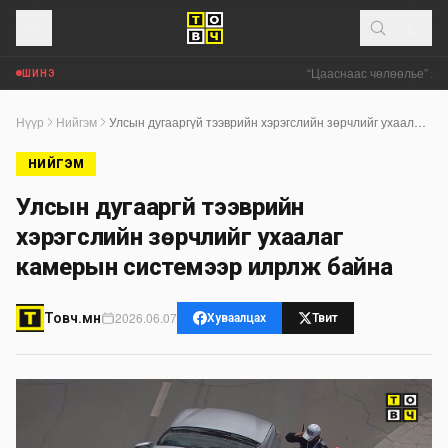
“Цааснаас чөлөөлье” зөв
ШИНЭ
Нүүр
Нийгэм
Улсын дугааргүй тээврийн хэрэгслийн зөрчлийг ухаалаг камерын системээр илрүүлж байна
НИЙГЭМ
Улсын дугааргүй тээврийн
хэрэгслийн зөрчлийг ухаалаг
камерын системээр илрүүлж байна
2026.06.07
Товч.мн
Хуваалцах
Твит