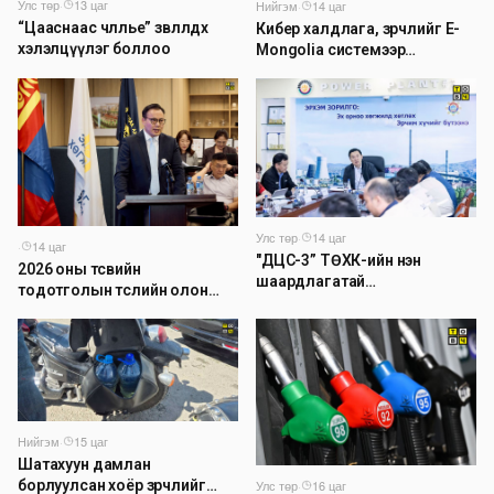
Улс төр
·
13 цаг
Нийгэм
·
14 цаг
“Цааснаас чөлөөлье” зөвлөлдөх
Кибер халдлага, зөрчлийг E-
хэлэлцүүлэг боллоо
Mongolia системээр
дамжуулан мэдээлэх
боломжтой боллоо
Улс төр
·
14 цаг
·
14 цаг
"ДЦС-3” ТӨХК-ийн нэн
2026 оны төсвийн
шаардлагатай
тодотголын төслийн олон
“Турбингенератор-5”-ын
нийтийн хэлэлцүүлэг боллоо
шинэчлэлийн төсвийг
шийдвэрлэхээр болов
Нийгэм
·
15 цаг
Шатахуун дамлан
борлуулсан хоёр зөрчлийг
Улс төр
·
16 цаг