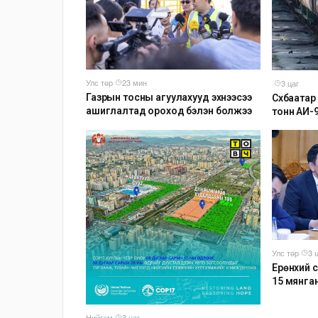
Улс төр
·
23 мин
·
3 цаг
Газрын тосны агуулахууд эхнээсээ
Сүхбаата
ашиглалтад ороход бэлэн болжээ
тонн АИ-
агуулаху
зохион б
Улс төр
·
3 
Ерөнхий с
15 мянга
тогтмол н
Нийгэм
·
3 цаг