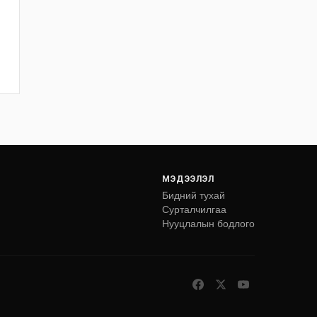
МЭДЭЭЛЭЛ
Бидний тухай
Сурталчилгаа
Нууцлалын бодлого