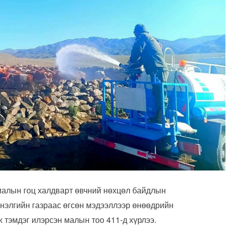
малын гоц халдварт өвчний нөхцөл байдлын
нэлгийн газраас өгсөн мэдээллээр өнөөдрийн
 тэмдэг илэрсэн малын тоо 411-д хүрлээ.