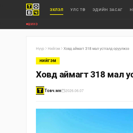
ЭХЛЭЛ
УЛС ТӨР
ЭДИЙН ЗАСАГ
Н
ШИНЭ
Нүүр
Нийгэм
Ховд аймагт 318 мал устгалд оруулжээ
НИЙГЭМ
Ховд аймагт 318 мал у
2026.06.07
Товч.мн