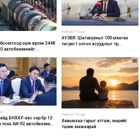
Нийгэм
·
3 цаг
АҮЭБЯ: Шатахууныг 100 мянган
р боомтоор орж ирсэн 3448
төгрөгт олгох асуудлыг түр
92 автобензинийг
хойшлууллаа
удад буулгах ажлыг
айгуулж байна
цаг
Нийгэм
·
6 цаг
айд БНХАУ-аас сар бүр 12-
Аавынхаа гарыг атгаж, мөрийг
н тонн АИ-92 автобензин
түшиж амжаарай
ийлүүлэх хүсэлт тавилаа