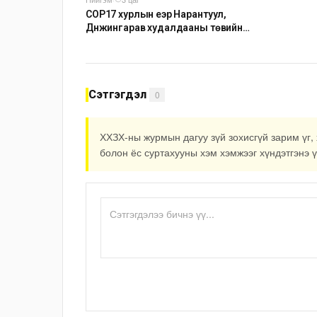
COP17 хурлын үеэр Нарантуул,
Дүнжингарав худалдааны төвийн
авто зогсоолыг хаана
Сэтгэгдэл
0
ХХЗХ-ны журмын дагуу зүй зохисгүй зарим үг, 
болон ёс суртахууны хэм хэмжээг хүндэтгэнэ ү