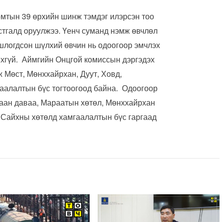
омтын 39 өрхийн шинж тэмдэг илэрсэн тоо
устгалд оруулжээ. Үенч суманд нэмж өвчлөл
шлогдсон шүлхий өвчин нь одоогоор эмчлэх
йхгүй. Аймгийн Онцгой комиссын дэргэдэх
 Мөст, Мөнххайрхан, Дуут, Ховд,
аалалтын бүс тогтоогоод байна. Одоогоор
лаан даваа, Мараатын хөтөл, Мөнххайрхан
 Сайхны хөтөлд хамгаалалтын бүс гаргаад