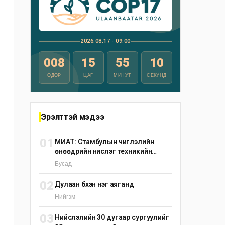
2026.08.17 · 09:00
008
15
55
09
ӨДӨР
ЦАГ
МИНУТ
СЕКУНД
Эрэлттэй мэдээ
01
МИАТ: Стамбулын чиглэлийн
өнөөдрийн нислэг техникийн
шалтгаанаар цуцлагдлаа
Бусад
02
Дулаан бүхэн нэг аяганд
Нийгэм
03
Нийслэлийн 30 дугаар сургуулийг