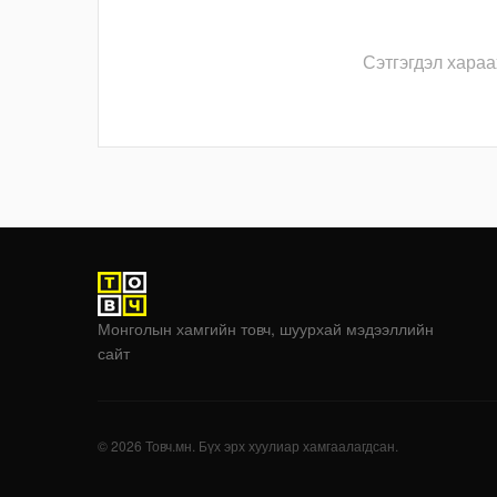
Сэтгэгдэл хараа
Монголын хамгийн товч, шуурхай мэдээллийн
сайт
© 2026 Товч.мн. Бүх эрх хуулиар хамгаалагдсан.