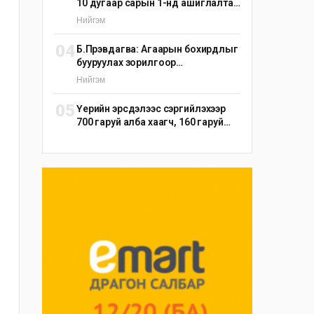
10 дугаар сарын 1-нд ашиглалтад
оруулна
Нийгэм
04
Б.Пүрэвдагва: Агаарын бохирдлыг
бууруулах зорилгоор
эрдэнэшишийн барьцалдуулагч
Нийгэм
ашиглана
05
Үерийн эрсдэлээс сэргийлэхээр
700 гаруй алба хаагч, 160 гаруй
техник, 51 мотопомп бэлэн
байдалд ажиллаж байна