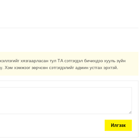
хэллэгийг хязгаарласан тул ТА сэтгэгдэл бичихдээ хууль зүйн
ү. Хэм хэмжээг зөрчсөн сэтгэгдэлийг админ устгах эрхтэй.
Илгээх