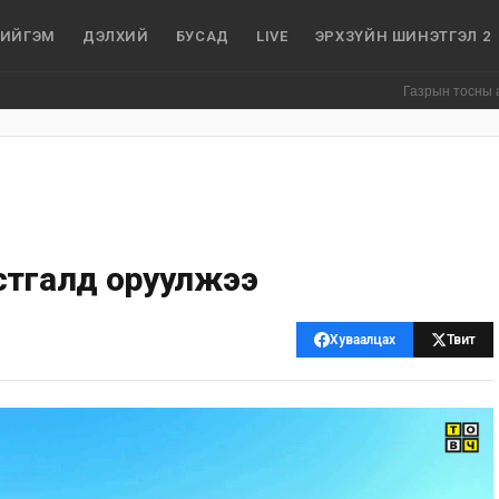
ИЙГЭМ
ДЭЛХИЙ
БУСАД
LIVE
ЭРХЗҮЙН ШИНЭТГЭЛ 2
Газрын тосны агуулахуу
стгалд оруулжээ
Хуваалцах
Твит