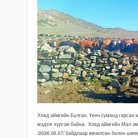
Ховд аймгийн Булган, Үенч суманд гарсан 
мэдээг хүргэж байна. Ховд аймгийн Мал эм
/2026.06.07/ байдлаар өвчилсөн болон шинж