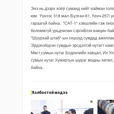
Энэ нь дээрх хоёр суманд нийт найман гол
юм. Үүнээс 318 мал /Булган-61, Үенч-257/ 
гараагүй байна. "САТ-1" хэвшлийн гэж оно
боломжгүй урьдчилан сэргийлэх вакцин ба
"Шуурхай штаб"-ын гишүүд сумдад ажиллаж
Эрдэнэбүрэн сумдын эрсдэлтэй нутагт хамг
Мөст сумын нутаг Бодончийн хавцал, Их У
сумын нутаг Хужиртын шураг модны хөтөл,
байна.
Холбоотой мэдээ