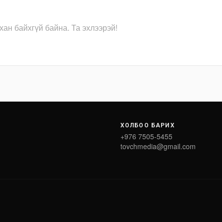
хан байхгүй байна. Та эхлээрэй!
ХОЛБОО БАРИХ
+976 7505-5455
tovchmedia@gmail.com