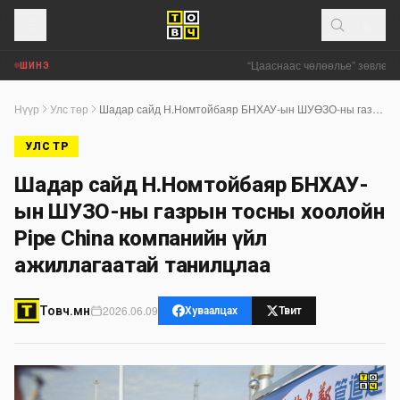
“Цааснаас чөлөөлье” зөвлөлдөх
ШИНЭ
Нүүр
Улс төр
Шадар сайд Н.Номтойбаяр БНХАУ-ын ШУӨЗО-ны газрын тосны хоолойн Pipe China компанийн үйл ажиллагаатай танилцлаа
УЛС ТӨР
Шадар сайд Н.Номтойбаяр БНХАУ-
ын ШУӨЗО-ны газрын тосны хоолойн
Pipe China компанийн үйл
ажиллагаатай танилцлаа
2026.06.09
Товч.мн
Хуваалцах
Твит