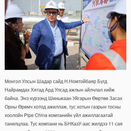
Монгол Улсын Шадар сайд Н.Номтойбаяр Бүгд
Найрамдах Хятад Ард Улсад ажлын айлчлал хийж
байна. Энэ хүрээнд Шиньжаан Уйгарын Өөртөө Засах
Орны Өрөмч хотод ажиллаж, тус хотын газрын тосны
хоолойн Pipe China компанийн үйл ажиллагаатай
танилцлаа. Тус компани нь БНКазУ-аас жилдээ 11 сая