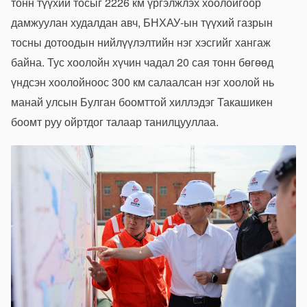
тонн түүхий тосыг 2226 км үргэлжлэх хоолойгоор
дамжуулан худалдан авч, БНХАУ-ын түүхий газрын
тосны дотоодын нийлүүлэлтийн нэг хэсгийг хангаж
байна. Тус хоолойн хүчин чадал 20 сая тонн бөгөөд
үндсэн хоолойноос 300 км салаалсан нэг хоолой нь
манай улсын Булган боомттой хиллэдэг Такашикен
боомт руу ойртдог талаар танилцууллаа.