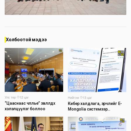
Холбоотой мэдээ
Улс төр
·
12 цаг
Нийгэм
·
13 цаг
“Цааснаас чөлөөлье” зөвлөлдөх
Кибер халдлага, зөрчлийг E-
хэлэлцүүлэг боллоо
Mongolia системээр
дамжуулан мэдээлэх
боломжтой боллоо