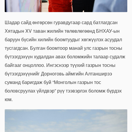
Шадар сайд өнгөрсөн гуравдугаар сард батлагдсан
Хятадын XV таван жилийн төлөвлөгөөнд БНХАУ-ын
баруун бүсийн хилийн боомтуудыг хөгжүүлэх асуудал
тусгагдсан. Булган боомтоор манай улс газрын тосны
бүтээгдэхүүн худалдан авах боломжийн талаар судалж
байгааг онцоллоо. Ингэснээр түүхий газрын тосны
бүтээгдэхүүнийг Дорноговь аймгийн Алтанширээ
суманд баригдаж буй “Монголын газрын тос
боловсруулах үйлдвэр” рүү тээвэрлэх боломж бүрдэх
юм.