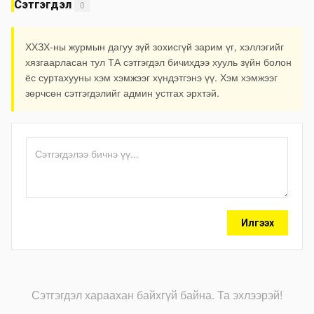
Сэтгэгдэл
0
ХХЗХ-ны журмын дагуу зүй зохисгүй зарим үг, хэллэгийг
хязгаарласан тул ТА сэтгэгдэл бичихдээ хууль зүйн болон
ёс суртахууны хэм хэмжээг хүндэтгэнэ үү. Хэм хэмжээг
зөрчсөн сэтгэгдэлийг админ устгах эрхтэй.
Илгээх
Сэтгэгдэл хараахан байхгүй байна. Та эхлээрэй!