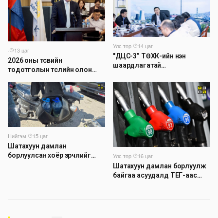
Улс төр
·
14 цаг
·
13 цаг
"ДЦС-3” ТӨХК-ийн нэн
2026 оны төсвийн
шаардлагатай
тодотголын төслийн олон
“Турбингенератор-5”-ын
нийтийн хэлэлцүүлэг боллоо
шинэчлэлийн төсвийг
шийдвэрлэхээр болов
Нийгэм
·
15 цаг
Шатахуун дамлан
борлуулсан хоёр зөрчлийг
Улс төр
·
16 цаг
илрүүлэн шалгаж байна
Шатахуун дамлан борлуулж
байгаа асуудалд ТЕГ-аас
холбогдох мэдээллийн дагуу
шалгалтын ажиллагааг
эрчимжүүлж байна