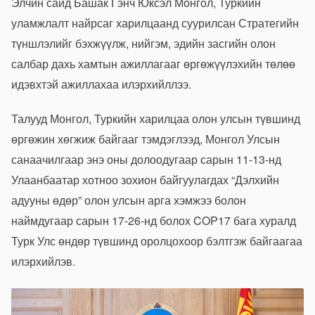
Элчин сайд Башак Гэнч Юксэл Монгол, Туркийн
уламжлалт найрсаг харилцаанд суурилсан Стратегийн
түншлэлийг бэхжүүлж, нийгэм, эдийн засгийн олон
салбар дахь хамтын ажиллагааг өргөжүүлэхийн төлөө
идэвхтэй ажиллахаа илэрхийллээ.
Талууд Монгол, Туркийн харилцаа олон улсын түвшинд
өргөжин хөгжиж байгааг тэмдэглээд, Монгол Улсын
санаачилгаар энэ оны долоодугаар сарын 11-13-нд
Улаанбаатар хотноо зохион байгуулагдах “Дэлхийн
адууны өдөр” олон улсын арга хэмжээ болон
наймдугаар сарын 17-26-нд болох COP17 бага хуралд
Турк Улс өндөр түвшинд оролцохоор бэлтгэж байгаагаа
илэрхийлэв.