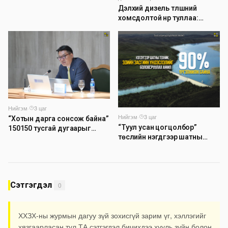
Дэлхий дизель түлшний
хомсдолтой нүүр туллаа:
Томоохон газрын тосны
компаниуд аюулын дохио
өгч байна
Нийгэм
·
3 цаг
Нийгэм
·
3 цаг
“Хотын дарга сонсож байна”
“Туул усан цогцолбор”
150150 тусгай дугаарыг
төслийн нэгдүгээр шатны
наймдугаар сарын 14-нөөс
ТЭЗҮ-ийг боловсруулах
ажиллуулж эхэлнэ
ажил 90 хувийн гүйцэтгэлтэй
байна
Сэтгэгдэл
0
ХХЗХ-ны журмын дагуу зүй зохисгүй зарим үг, хэллэгийг
хязгаарласан тул ТА сэтгэгдэл бичихдээ хууль зүйн болон