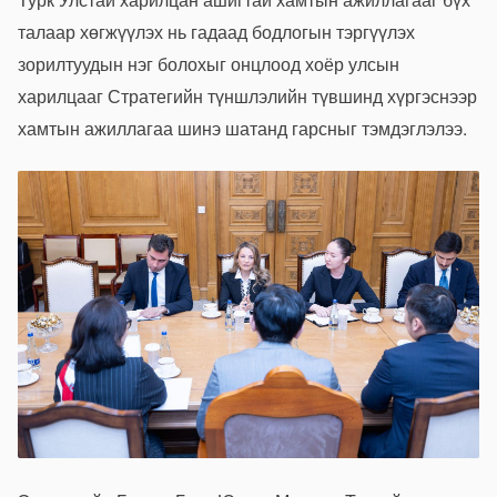
талаар хөгжүүлэх нь гадаад бодлогын тэргүүлэх
зорилтуудын нэг болохыг онцлоод хоёр улсын
харилцааг Стратегийн түншлэлийн түвшинд хүргэснээр
хамтын ажиллагаа шинэ шатанд гарсныг тэмдэглэлээ.