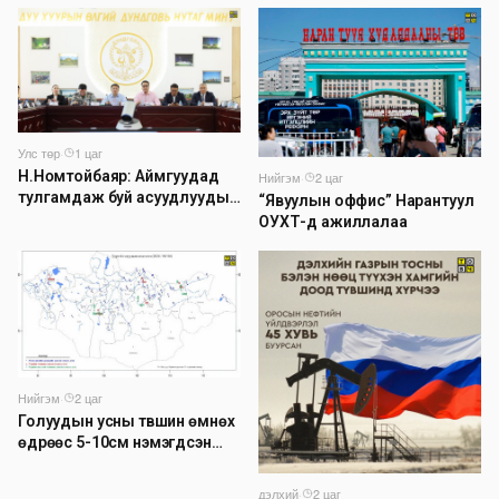
Улс төр
·
1 цаг
Н.Номтойбаяр: Аймгуудад
Нийгэм
·
2 цаг
тулгамдаж буй асуудлуудыг
“Явуулын оффис” Нарантуул
долоо хоног бүр Засгийн
ОУХТ-д ажиллалаа
газрын хуралдаанд
танилцуулж, шийдвэрлүүлнэ
Нийгэм
·
2 цаг
Голуудын усны түвшин өмнөх
өдрөөс 5-10см нэмэгдсэн
байна
дэлхий
·
2 цаг