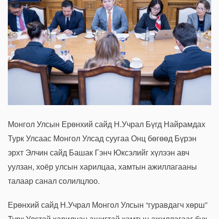
Монгол Улсын Ерөнхий сайд Н.Учрал Бүгд Найрамдах
Турк Улсаас Монгол Улсад суугаа Онц бөгөөд Бүрэн
эрхт Элчин сайд Башак Гэнч Юксэлийг хүлээн авч
уулзан, хоёр улсын харилцаа, хамтын ажиллагааны
талаар санал солилцлоо.
Ерөнхий сайд Н.Учрал Монгол Улсын “гуравдагч хөрш”
Турк Улстай харилцан ашигтай хамтын ажиллагааг бүх