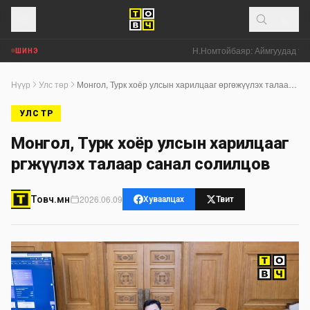
Н.Номтойбаяр: Аймгуудад тулга
ШИНЭ
Нүүр
Улс төр
Монгол, Турк хоёр улсын харилцааг өргөжүүлэх талаар санал солилцов
УЛС ТӨР
Монгол, Турк хоёр улсын харилцааг
өргөжүүлэх талаар санал солилцов
2026.06.09
Товч.мн
Хуваалцах
Твит