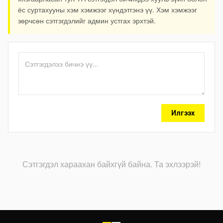
ёс суртахууны хэм хэмжээг хүндэтгэнэ үү. Хэм хэмжээг
зөрчсөн сэтгэгдэлийг админ устгах эрхтэй.
Илгээх
Сэтгэгдэл хараахан байхгүй байна. Та эхлээрэй!