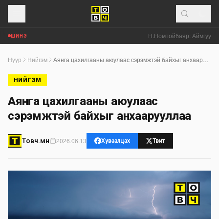
Н.Номтойбаяр: Аймгуудад 
ШИНЭ
Нүүр
Нийгэм
Аянга цахилгааны аюулаас сэрэмжтэй байхыг анхаарууллаа
НИЙГЭМ
Аянга цахилгааны аюулаас
сэрэмжтэй байхыг анхаарууллаа
2026.06.13
Товч.мн
Хуваалцах
Твит