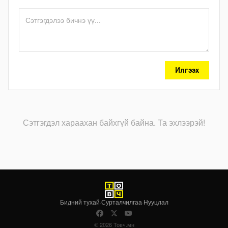
Илгээх
Сэтгэгдэл хараахан байхгүй байна. Та эхлээрэй!
Бидний тухай
·
Сурталчилгаа
·
Нууцлал
© 2026 Товч.мн