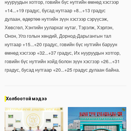
нууруудын хотгор, говийн бүс нутгийн өмнөд хэсгээр
+14...+19 градус, бусад нутгаар +8...+13 градус
дулаан, өдөртөө нутгийн зүүн хэсгээр сэрүүсэж,
Хөвсгөл, Хэнтийн уулархаг нутаг, Тэрэлж, Хэрлэн,
Онон, Улз голын хөндий, Дорнод-Дарьгангын тал
нутгаар +15...+20 градус, говийн бүс нутгийн баруун
өмнөд хэсгээр +32...+37 градус, Их нууруудын хотгор,
говийн бүс нутгийн хойд болон зүүн хэсгээр +26...+31
градус, бусад нутгаар +20...+25 градус дулаан байна.
Холбоотой мэдээ