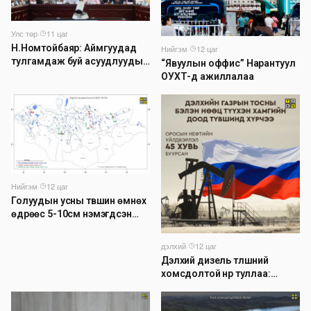
Улс төр
·
11 цаг
Н.Номтойбаяр: Аймгуудад
Нийгэм
·
12 цаг
тулгамдаж буй асуудлуудыг
“Явуулын оффис” Нарантуул
долоо хоног бүр Засгийн
ОУХТ-д ажиллалаа
газрын хуралдаанд
танилцуулж, шийдвэрлүүлнэ
Нийгэм
·
12 цаг
Голуудын усны түвшин өмнөх
өдрөөс 5-10см нэмэгдсэн
байна
дэлхий
·
12 цаг
Дэлхий дизель түлшний
хомсдолтой нүүр туллаа:
Томоохон газрын тосны
компаниуд аюулын дохио