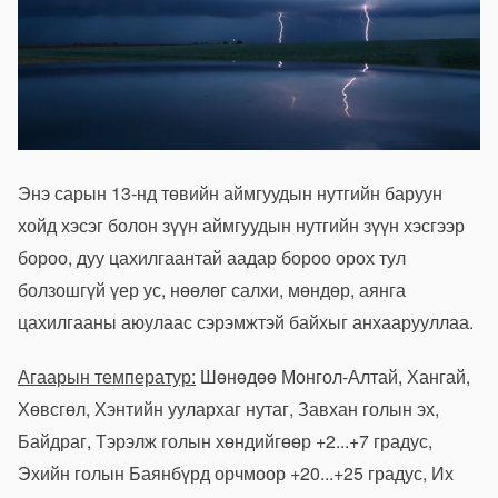
Энэ сарын 13-нд төвийн аймгуудын нутгийн баруун
хойд хэсэг болон зүүн аймгуудын нутгийн зүүн хэсгээр
бороо, дуу цахилгаантай аадар бороо орох тул
болзошгүй үер ус, нөөлөг салхи, мөндөр, аянга
цахилгааны аюулаас сэрэмжтэй байхыг анхаарууллаа.
Агаарын температур:
Шөнөдөө Монгол-Алтай, Хангай,
Хөвсгөл, Хэнтийн уулархаг нутаг, Завхан голын эх,
Байдраг, Тэрэлж голын хөндийгөөр +2...+7 градус,
Эхийн голын Баянбүрд орчмоор +20...+25 градус, Их