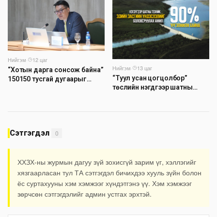
өгч байна
Нийгэм
·
12 цаг
Нийгэм
·
13 цаг
“Хотын дарга сонсож байна”
“Туул усан цогцолбор”
150150 тусгай дугаарыг
төслийн нэгдүгээр шатны
наймдугаар сарын 14-нөөс
ТЭЗҮ-ийг боловсруулах
ажиллуулж эхэлнэ
ажил 90 хувийн гүйцэтгэлтэй
байна
Сэтгэгдэл
0
ХХЗХ-ны журмын дагуу зүй зохисгүй зарим үг, хэллэгийг
хязгаарласан тул ТА сэтгэгдэл бичихдээ хууль зүйн болон
ёс суртахууны хэм хэмжээг хүндэтгэнэ үү. Хэм хэмжээг
зөрчсөн сэтгэгдэлийг админ устгах эрхтэй.