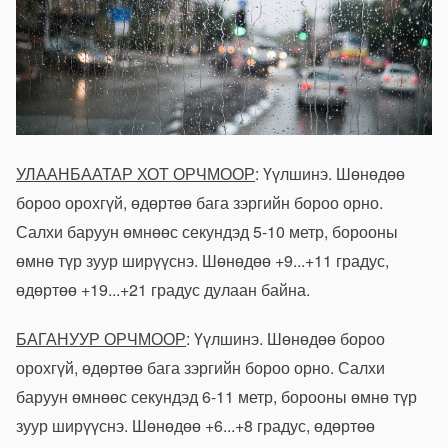
УЛААНБААТАР ХОТ ОРЧМООР
: Үүлшинэ. Шөнөдөө
бороо орохгүй, өдөртөө бага зэргийн бороо орно.
Салхи баруун өмнөөс секундэд 5-10 метр, борооны
өмнө түр зуур ширүүснэ. Шөнөдөө +9...+11 градус,
өдөртөө +19...+21 градус дулаан байна.
БАГАНУУР ОРЧМООР
: Үүлшинэ. Шөнөдөө бороо
орохгүй, өдөртөө бага зэргийн бороо орно. Салхи
баруун өмнөөс секундэд 6-11 метр, борооны өмнө түр
зуур ширүүснэ. Шөнөдөө +6...+8 градус, өдөртөө