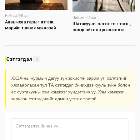
Нийгэм
·
5 цаг
Нийгэм
·
5 цаг
Аавынхаа гарыг атгаж,
Шатахууны олголтыг тэгш,
мөрийг түшиж амжаарай
сондгойгоор үргэлжлүүлж
байна
Сэтгэгдэл
0
ХХЗХ-ны журмын дагуу зүй зохисгүй зарим үг, хэллэгийг
хязгаарласан тул ТА сэтгэгдэл бичихдээ хууль зүйн болон
ёс суртахууны хэм хэмжээг хүндэтгэнэ үү. Хэм хэмжээг
зөрчсөн сэтгэгдэлийг админ устгах эрхтэй.