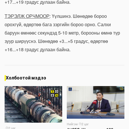
+17...+19 градус дулаан байна.
ТЭРЭЛЖ ОРЧМООР
: Үүлшинэ. Шөнөдөө бороо
орохгүй, өдөртөө бага зэргийн бороо орно. Салхи
баруун өмнөөс секундэд 5-10 метр, борооны өмнө түр
зуур ширүүснэ. Шөнөдөө +3...+5 градус, өдөртөө
+16...+18 градус дулаан байна.
Холбоотой мэдээ
Нийгэм
·
2 цаг
·
2 цаг