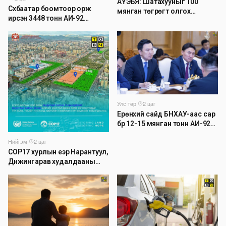
АҮЭБЯ: Шатахууныг 100
Сүхбаатар боомтоор орж
мянган төгрөгт олгох
ирсэн 3448 тонн АИ-92
асуудлыг түр хойшлууллаа
автобензинийг агуулахуудад
буулгах ажлыг зохион
байгуулж байна
Улс төр
·
2 цаг
Ерөнхий сайд БНХАУ-аас сар
бүр 12-15 мянган тонн АИ-92
автобензин тогтмол нийлүүлэх
Нийгэм
·
2 цаг
хүсэлт тавилаа
COP17 хурлын үеэр Нарантуул,
Дүнжингарав худалдааны
төвийн авто зогсоолыг
хаана