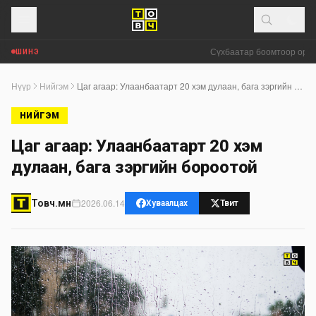
Сүхбаатар боомтоор орж ир
ШИНЭ
Нүүр
Нийгэм
Цаг агаар: Улаанбаатарт 20 хэм дулаан, бага зэргийн бороотой
НИЙГЭМ
Цаг агаар: Улаанбаатарт 20 хэм
дулаан, бага зэргийн бороотой
2026.06.14
Товч.мн
Хуваалцах
Твит