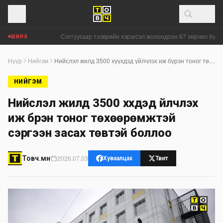
Согтуугаар тээврийн хэрэгсэл жолоодсон 67 зөрчил бүртгэ
ШИНЭ
Нүүр
Нийгэм
Нийслэл жилд 3500 хүүхдэд үйлчлэх иж бүрэн тоног төхөөрөмжтэй сэргээн засах төвтэй боллоо
НИЙГЭМ
Нийслэл жилд 3500 хүүхдэд үйлчлэх
иж бүрэн тоног төхөөрөмжтэй
сэргээн засах төвтэй боллоо
2026.07.03
Товч.мн
Хуваалцах
Твит