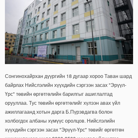
Сонгинохайрхан дүүргийн 18 дугаар хороо Таван шард
байрлах Нийслэлийн хүүхдийн сэргээн засах "Эрүүл-
Үрс" төвийн өргөтгөлийн барилгыг ашиглалтад
орууллаа. Тус төвийн өргөтгөлийг хүлээн авах үйл
ажиллагаанд хотын дарга Б.Пүрэвдагва болон
холбогдох албаны хүмүүс оролцов. Нийслэлийн
хүүхдийн сэргээн засах "Эрүүл-Үрс" төвийг өргөтгөн