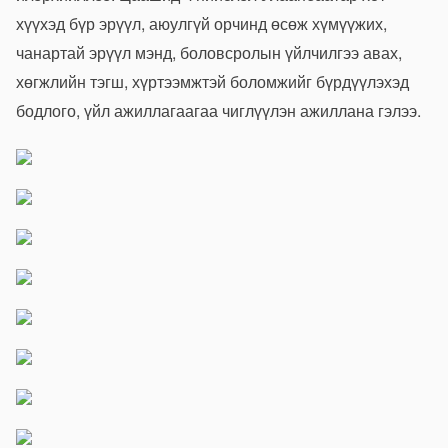
хүүхэд бүр эрүүл, аюулгүй орчинд өсөж хүмүүжих,
чанартай эрүүл мэнд, боловсролын үйлчилгээ авах,
хөгжлийн тэгш, хүртээмжтэй боломжийг бүрдүүлэхэд
бодлого, үйл ажиллагаагаа чиглүүлэн ажиллана гэлээ.