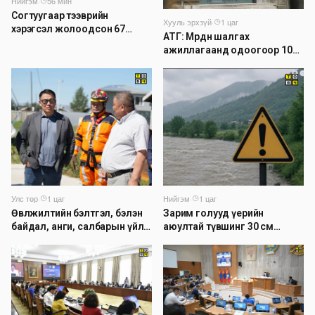
Нийгэм
·
56 мин
Согтуугаар тээврийн
Хууль эрхзүй
·
1 цаг
хэрэгсэл жолоодсон 67
АТГ: Мөрдөн шалгах
зөрчил бүртгэгджээ
ажиллагаанд одоогоор 1026
хэрэг шалгагдаж байна
Нийгэм
·
1 цаг
Улс төр
·
1 цаг
Зарим голууд үерийн
Өвөлжилтийн бэлтгэл, бэлэн
аюултай түвшинг 30 см
байдал, анги, салбарын үйл
даван үеэрлэж байна
ажиллагаатай танилцлаа