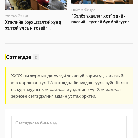
Нийгэм
·
2 цаг
Улс төр
·
1 цаг
“Сэлбэ ухаалаг хот” эдийн
засгийн тусгай бүс байгуулах
Хөгжлийн бэрхшээлтэй хүнд
тогтоолын төслийг
ээлтэй улсын төсвийг
батлууллаа
бүрдүүлэх асуудлаар
хэлэлцүүлэг өрнүүлж байна
Сэтгэгдэл
0
ХХЗХ-ны журмын дагуу зүй зохисгүй зарим үг, хэллэгийг
хязгаарласан тул ТА сэтгэгдэл бичихдээ хууль зүйн болон
ёс суртахууны хэм хэмжээг хүндэтгэнэ үү. Хэм хэмжээг
зөрчсөн сэтгэгдэлийг админ устгах эрхтэй.