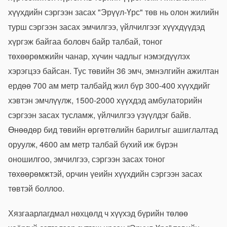
хүүхдийн сэргээн засах "Эрүүл-Үрс" төв нь олон жилийн
турш сэргээн засах эмчилгээ, үйлчилгээг хүүхдүүдэд
хүргэж байгаа боловч байр талбай, тоног
төхөөрөмжийн чанар, хүчин чадлыг нэмэгдүүлэх
хэрэгцээ байсан. Тус төвийн 36 эмч, эмнэлгийн ажилтан
ердөө 700 ам метр талбайд жил бүр 300-400 хүүхдийг
хэвтэн эмчлүүлж, 1500-2000 хүүхдэд амбулаторийн
сэргээн засах тусламж, үйлчилгээ үзүүлдэг байв.
Өнөөдөр бид төвийн өргөтгөлийн барилгыг ашиглалтад
оруулж, 4600 ам метр талбай бүхий иж бүрэн
оношилгоо, эмчилгээ, сэргээн засах тоног
төхөөрөмжтэй, орчин үеийн хүүхдийн сэргээн засах
төвтэй боллоо.
Хязгаарлагдмал нөхцөлд ч хүүхэд бүрийн төлөө