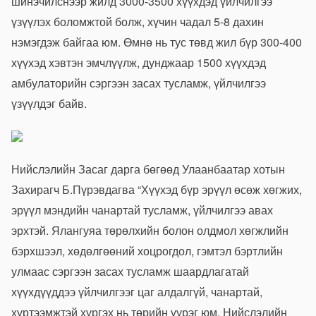
шинэчилснээр жилд 3000-3500 хүүхдэд үйлчилгээ
үзүүлэх боломжтой болж, хүчин чадал 5-8 дахин
нэмэгдэж байгаа юм. Өмнө нь тус төвд жил бүр 300-400
хүүхэд хэвтэн эмчлүүлж, дунджаар 1500 хүүхдэд
амбулаторийн сэргээн засах тусламж, үйлчилгээ
үзүүлдэг байв.
Нийслэлийн Засаг дарга бөгөөд Улаанбаатар хотын
Захирагч Б.Пүрэвдагва “Хүүхэд бүр эрүүл өсөж хөгжих,
эрүүл мэндийн чанартай тусламж, үйлчилгээ авах
эрхтэй. Ялангуяа төрөлхийн болон олдмол хөгжлийн
бэрхшээл, хөдөлгөөний хоцрогдол, гэмтэл бэртлийн
улмаас сэргээн засах тусламж шаардлагатай
хүүхдүүддээ үйлчилгээг цаг алдалгүй, чанартай,
хүртээмжтэй хүргэх нь төрийн үүрэг юм. Нийслэлийн