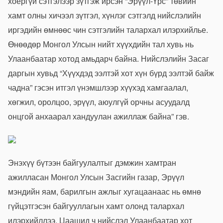
хоёргүй сэтгэлээр зүтгэж ирсэн “Эрүүл-Үрс” төвийн
хамт олны хичээл зүтгэл, хүнлэг сэтгэлд нийслэлийн
иргэдийн өмнөөс чин сэтгэлийн талархал илэрхийлье.
Өнөөдөр Монгол Улсын нийт хүүхдийн тал хувь нь
Улаанбаатар хотод амьдарч байна. Нийслэлийн Засаг
даргын хувьд “Хүүхдэд ээлтэй хот хүн бүрд ээлтэй байж
чадна” гэсэн итгэл үнэмшлээр хүүхэд хамгаалал,
хөгжил, оролцоо, эрүүл, аюулгүй орчны асуудалд
онцгой анхаарал хандуулан ажиллаж байна” гэв.
Энэхүү бүтээн байгуулалтыг дэмжин хамтран
ажилласан Монгол Улсын Засгийн газар, Эрүүл
мэндийн яам, барилгын ажлыг хугацаанаас нь өмнө
гүйцэтгэсэн байгууллагын хамт олонд талархал
илэрхийллээ. Цаашид ч нийслэл Улаанбаатар хот